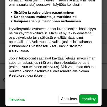
keräävät tietoa (esim. vierailemis­tasi sivuista ja laitteesi
Päädyttiin sitten Eurodisneyn sijaan Bulgariaan
ominaisuuk­sista) seuraaviin käyttötarkoituksiin:
kultahietikolle
Sisällön ja palveluiden parantaminen
Annekat
Perhe-elämä
Kohdennettu mainonta ja markkinointi
fitsari
17.07.2010
Perhe-elämä
1
Kävijämäärien ja mainonnan mittaaminen
Hyväksymällä evästeet, annat luvan tietojesi käsittelyyn
KYPROS matkakohteena?
näihin käyttötarkoituksiin. Mikäli et hyväksy evästeitä,
taustalla
Perhe-elämä
osa palveluista tai sisällöistä ei välttämättä toimi
Raivotar
01.06.2007
Perhe-elämä
8
optimaalisesti. Voit muuttaa valintojasi milloin tahansa
klikkaamalla
Evästeasetukset
-linkkiä sivuston
Kööpenhamina
alareunassa.
anskub
Aihe vapaa
äiti 40plusplus
24.08.2008
Aihe vapaa
Jotkin teknologiat saattavat käyttää tietojasi myös ilman
2
suostumustasi, jos niillä on siihen oikeutettu peruste
(esim. sivun tekninen toimivuus). Voit vastustaa tätä tai
muuttaa kaikkia asetuksiasi valitsemalla alla olevan
Asetukset
-painikkeen.
Perhe-elämä
Asetukset
Hyväksy
Tietosuoja