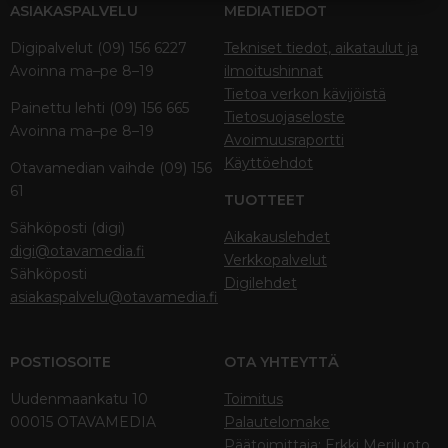
ASIAKASPALVELU
MEDIATIEDOT
Digipalvelut (09) 156 6227
Tekniset tiedot, aikataulut ja
Avoinna ma–pe 8–19
ilmoitushinnat
Tietoa verkon kävijöistä
Painettu lehti (09) 156 665
Tietosuojaseloste
Avoinna ma–pe 8–19
Avoimuusraportti
Käyttöehdot
Otavamedian vaihde (09) 156
61
TUOTTEET
Sähköposti (digi)
Aikakauslehdet
digi@otavamedia.fi
Verkkopalvelut
Sähköposti
Digilehdet
asiakaspalvelu@otavamedia.fi
POSTIOSOITE
OTA YHTEYTTÄ
Uudenmaankatu 10
Toimitus
00015 OTAVAMEDIA
Palautelomake
Päätoimittaja: Erkki Meriluoto