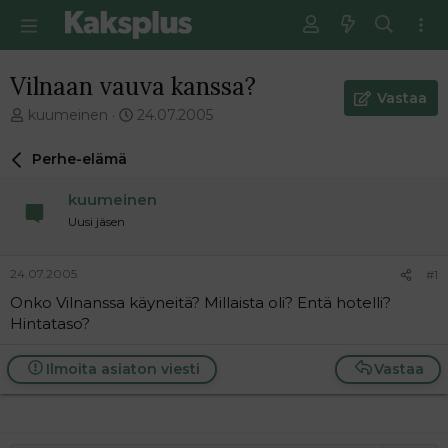
Vilnaan vauva kanssa?
Vastaa
V
E
kuumeinen
24.07.2005
i
n
e
s
Perhe-elämä
s
i
t
m
kuumeinen
i
m
Uusi jäsen
k
ä
e
i
t
n
24.07.2005
#1
j
e
Onko Vilnanssa käyneitä? Millaista oli? Entä hotelli?
u
n
Hintataso?
n
v
a
i
l
e
Ilmoita asiaton viesti
Vastaa
o
s
i
t
t
i
t