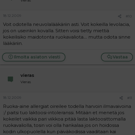
Vieras
18.12.2009
#10
Voit odotella neuvolalääkäriin asti. Voit kokeilla levolacia,
jos on useinkin kovalla. Sitten voisi tietty miettiä
kokeilisiko maidotonta ruokavaliota.... mutta odota sinne
lääkäriin.
Ilmoita asiaton viesti
Vastaa
vieras
Vieras
18.12.2009
#11
Ruoka-aine allergiat oireilee todella harvoin ilmavaivoina
:/ paitsi tuo laktoosi-intoleranssi. Mitään et menetä jos
kokeilet vaikka pari viikkoa pitää lasta laktoosittomalla
ruokavaliolla, tosin voi olla hankalaa jos on hoidossa
kodin ulkopuolella kun päiväkodissa vaaditaan kai