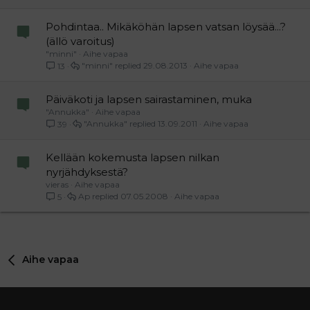
Pohdintaa.. Mikäköhän lapsen vatsan löysää...?
(ällö varoitus)
"minni"
Aihe vapaa
"minni"
29.08.2013
Aihe vapaa
13
Päiväkoti ja lapsen sairastaminen, muka
"Annukka"
Aihe vapaa
"Annukka"
13.09.2011
Aihe vapaa
39
Kellään kokemusta lapsen nilkan
nyrjähdyksestä?
vieras
Aihe vapaa
Ap
07.05.2008
Aihe vapaa
5
Aihe vapaa