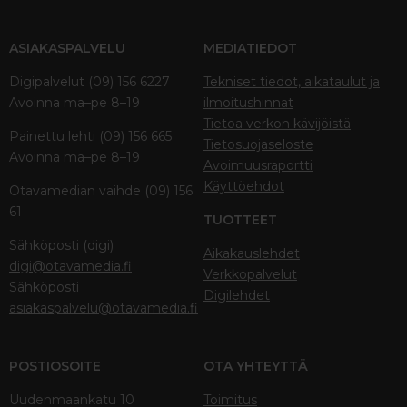
ASIAKASPALVELU
MEDIATIEDOT
Digipalvelut (09) 156 6227
Tekniset tiedot, aikataulut ja
Avoinna ma–pe 8–19
ilmoitushinnat
Tietoa verkon kävijöistä
Painettu lehti (09) 156 665
Tietosuojaseloste
Avoinna ma–pe 8–19
Avoimuusraportti
Käyttöehdot
Otavamedian vaihde (09) 156
61
TUOTTEET
Sähköposti (digi)
Aikakauslehdet
digi@otavamedia.fi
Verkkopalvelut
Sähköposti
Digilehdet
asiakaspalvelu@otavamedia.fi
POSTIOSOITE
OTA YHTEYTTÄ
Uudenmaankatu 10
Toimitus