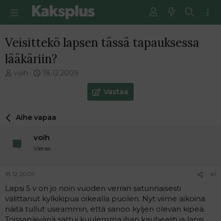
Veisittekö lapsen tässä tapauksessa
lääkäriin?
V
E
voih
18.12.2009
i
n
e
s
Vastaa
s
i
t
m
Aihe vapaa
i
m
k
ä
voih
e
i
t
n
Vieras
j
e
u
n
18.12.2009
#1
n
v
a
i
Lapsi 5 v on jo noin vuoden verran satunnaisesti
l
e
valittanut kylkikipua oikealla puolen. Nyt viime aikoina
o
s
näitä tullut useammin, että sanoo kyljen olevan kipeä.
i
t
Toissapäivänä sattui kuulemma ihan kauheasti ja lapsi