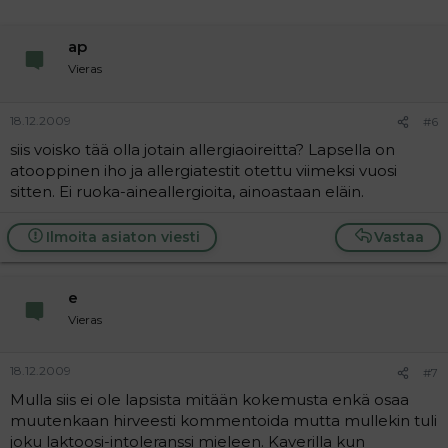
ap
Vieras
18.12.2009
#6
siis voisko tää olla jotain allergiaoireitta? Lapsella on
atooppinen iho ja allergiatestit otettu viimeksi vuosi
sitten. Ei ruoka-aineallergioita, ainoastaan eläin.
Ilmoita asiaton viesti
Vastaa
e
Vieras
18.12.2009
#7
Mulla siis ei ole lapsista mitään kokemusta enkä osaa
muutenkaan hirveesti kommentoida mutta mullekin tuli
joku laktoosi-intoleranssi mieleen. Kaverilla kun