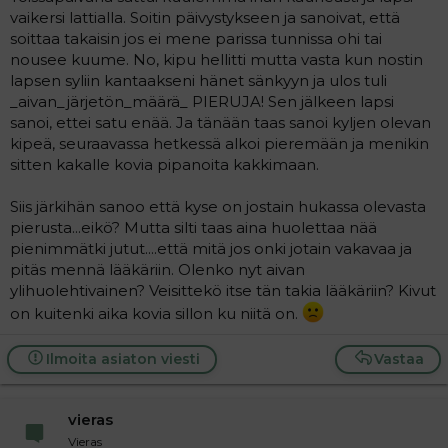
t
i
vaikersi lattialla. Soitin päivystykseen ja sanoivat, että
t
soittaa takaisin jos ei mene parissa tunnissa ohi tai
a
nousee kuume. No, kipu hellitti mutta vasta kun nostin
j
a
lapsen syliin kantaakseni hänet sänkyyn ja ulos tuli
_aivan_järjetön_määrä_ PIERUJA! Sen jälkeen lapsi
sanoi, ettei satu enää. Ja tänään taas sanoi kyljen olevan
kipeä, seuraavassa hetkessä alkoi pieremään ja menikin
sitten kakalle kovia pipanoita kakkimaan.
Siis järkihän sanoo että kyse on jostain hukassa olevasta
pierusta...eikö? Mutta silti taas aina huolettaa nää
pienimmätki jutut....että mitä jos onki jotain vakavaa ja
pitäs mennä lääkäriin. Olenko nyt aivan
ylihuolehtivainen? Veisittekö itse tän takia lääkäriin? Kivut
on kuitenki aika kovia sillon ku niitä on.
Ilmoita asiaton viesti
Vastaa
vieras
Vieras