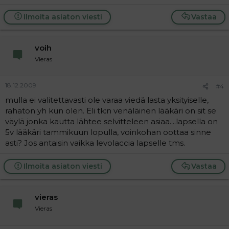
Ilmoita asiaton viesti
Vastaa
voih
Vieras
18.12.2009
#4
mulla ei valitettavasti ole varaa viedä lasta yksityiselle,
rahaton yh kun olen. Eli tk:n venäläinen lääkäri on sit se
väylä jonka kautta lähtee selvitteleen asiaa....lapsella on
5v lääkäri tammikuun lopulla, voinkohan oottaa sinne
asti? Jos antaisin vaikka levolaccia lapselle tms.
Ilmoita asiaton viesti
Vastaa
vieras
Vieras