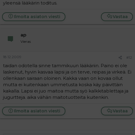
yleensä lääkärin toditus.
Ilmoita asiaton viesti
Vastaa
ap
Vieras
18.12.2009
#12
taidan odotella sinne tammikuun lääkäriin. Paino ei ole
laskenut, hyvin kasvaa lapsi ja on terve, reipas ja virkeä. Ei
ollenkaan sairaan oloinen. Kakka vaan on kovaa ollut
mutta ei kuitenkaan ummetusta koska käy päivittäin
kakalla. Lapsi ei juo maitoa mutta syö kalkkitablettaja ja
jugurtteja. aika vähän maitotuotteita kuitenkin.
Ilmoita asiaton viesti
Vastaa