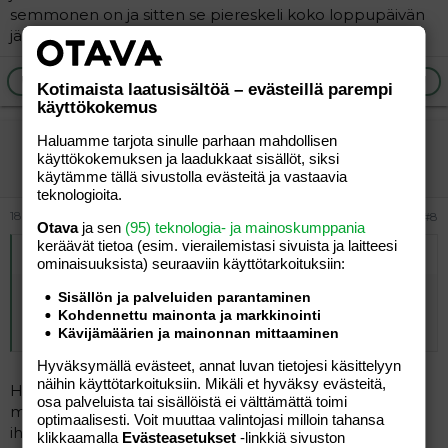
semmonen on ja sitten se piereskeli koko loppupäivän
jäätelön tms jälkeen.
Ilmoita asiaton viesti
Vastaa
Kotimaista laatusisältöä – evästeillä parempi
käyttökokemus
Haluamme tarjota sinulle parhaan mahdollisen
Millenia
käyttökokemuksen ja laadukkaat sisällöt, siksi
Aktiivinen jäsen
käytämme tällä sivustolla evästeitä ja vastaavia
teknologioita.
18.12.2009
#8
Otava
ja sen
(95) teknologia- ja mainoskumppania
keräävät tietoa (esim. vierailemis­tasi sivuista ja laitteesi
Alkuperäinen kirjoittaja
ap
:
ominaisuuk­sista) seuraaviin käyttötarkoituksiin:
siis voisko tää olla jotain allergiaoireitta? Lapsella on
Sisällön ja palveluiden parantaminen
atooppinen iho ja allergiatestit otettu viimeksi vuosi
Kohdennettu mainonta ja markkinointi
sitten. Ei ruoka-aineallergioita, ainoastaan eläin.
Kävijämäärien ja mainonnan mittaaminen
Hyväksymällä evästeet, annat luvan tietojesi käsittelyyn
näihin käyttötarkoituksiin. Mikäli et hyväksy evästeitä,
Harvinaisempiakin allergioita on, joskus niitä
osa palveluista tai sisällöistä ei välttämättä toimi
metsästetään vuosikaudet kun ei osata testata. Näin
optimaalisesti. Voit muuttaa valintojasi milloin tahansa
ihan vaan sivuhuomautuksena, en arvaile mikä lapsella
klikkaamalla
Evästeasetukset
-linkkiä sivuston