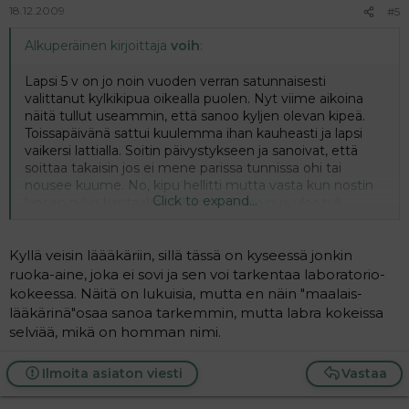
18.12.2009
#5
Alkuperäinen kirjoittaja
voih
:
Lapsi 5 v on jo noin vuoden verran satunnaisesti
valittanut kylkikipua oikealla puolen. Nyt viime aikoina
näitä tullut useammin, että sanoo kyljen olevan kipeä.
Toissapäivänä sattui kuulemma ihan kauheasti ja lapsi
vaikersi lattialla. Soitin päivystykseen ja sanoivat, että
soittaa takaisin jos ei mene parissa tunnissa ohi tai
nousee kuume. No, kipu hellitti mutta vasta kun nostin
Click to expand...
lapsen syliin kantaakseni hänet sänkyyn ja ulos tuli
_aivan_järjetön_määrä_ PIERUJA! Sen jälkeen lapsi sanoi,
ettei satu enää. Ja tänään taas sanoi kyljen olevan kipeä,
seuraavassa hetkessä alkoi pieremään ja menikin sitten
Kyllä veisin läääkäriin, sillä tässä on kyseessä jonkin
kakalle kovia pipanoita kakkimaan.
ruoka-aine, joka ei sovi ja sen voi tarkentaa laboratorio-
kokeessa. Näitä on lukuisia, mutta en näin "maalais-
Siis järkihän sanoo että kyse on jostain hukassa olevasta
lääkärinä"osaa sanoa tarkemmin, mutta labra kokeissa
pierusta...eikö? Mutta silti taas aina huolettaa nää
selviää, mikä on homman nimi.
pienimmätki jutut....että mitä jos onki jotain vakavaa ja
pitäs mennä lääkäriin. Olenko nyt aivan
Ilmoita asiaton viesti
Vastaa
ylihuolehtivainen? Veisittekö itse tän takia lääkäriin?
Kivut on kuitenki aika kovia sillon ku niitä on.