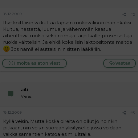
18.12.2009
#2
Itse koittaisin vaikuttaa lapsen ruokavalioon ihan ekaksi.
Kuitua, nestettä, luumua ja vähemmän kaasua
aiheuttavia ruokia sekä namuja tai pitkälle prosessoituja
ruokia välttelisin. Ja ehkä kokeilisin laktoositonta maitoa
Jos nämä ei auttaisi niin sitten lääkäriin.
Ilmoita asiaton viesti
Vastaa
äiti
Vieras
18.12.2009
#3
Kyllä veisin. Mutta koska oireita on ollut jo noinkin
pitkään, niin veisin suoraan yksityiselle jossa voidaan
vaikka samantien katsoa esim. ultralla.