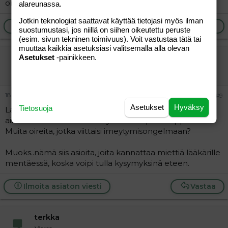
on, itsekin veisin kyllä lääkäriin.
alareunassa.
Jotkin teknologiat saattavat käyttää tietojasi myös ilman
Ilmoita asiaton viesti
Vastaa
suostumustasi, jos niillä on siihen oikeutettu peruste
(esim. sivun tekninen toimivuus). Voit vastustaa tätä tai
muuttaa kaikkia asetuksiasi valitsemalla alla olevan
ummelwalad
Asetukset
-painikkeen.
Aktiivinen jäsen
18.12.2009
#9
Asetukset
Hyväksy
Tietosuoja
Laktoosi-intoleranssin lisäksi esim. keliakia voi myös
aiheuttaa vatsanväänteitä ym. Onko paino tippunut?
Muita oireita, jotka viittaisi imeytymisongelmaan?
Muoks..nämä siis asioita, joita kannattaa miettiä lääkärille
mentäessä, koska voipi tulla kysymyksinä eteen.
Ilmoita asiaton viesti
Vastaa
terkka