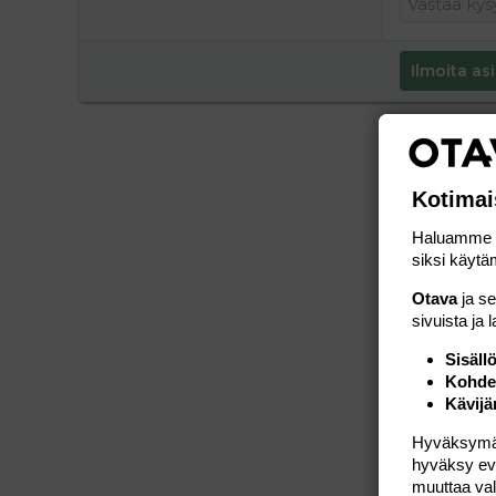
Ilmoita asi
Kotimai
Haluamme ta
siksi käytäm
Otava
ja s
sivuista ja 
Sisäll
Kohden
Kävijä
Hyväksymällä
hyväksy eväs
muuttaa val