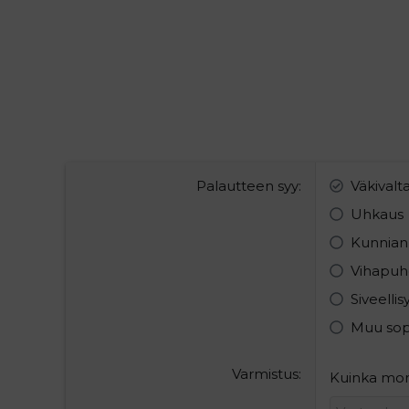
Palautteen syy
Väkivalt
Uhkaus
Kunnian
Vihapuh
Siveelli
Muu so
Varmistus
Kuinka mont