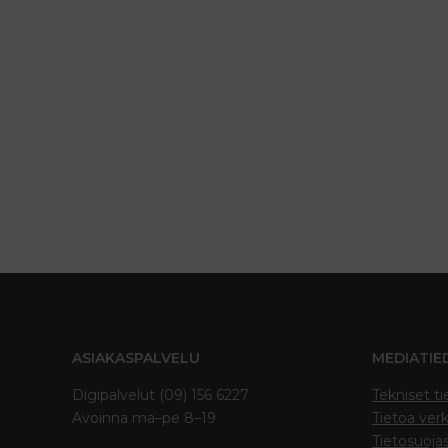
ASIAKASPALVELU
MEDIATIE
Digipalvelut (09) 156 6227
Tekniset ti
Avoinna ma–pe 8–19
Tietoa verk
Tietosuoja