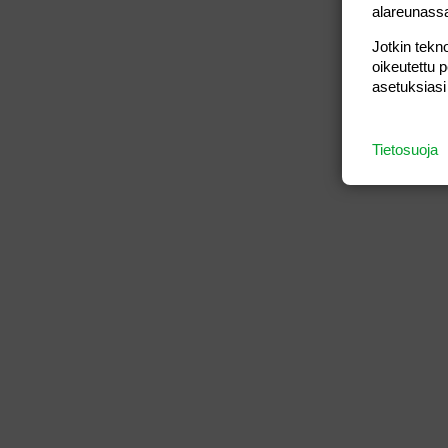
alareunass
Jotkin tekno
oikeutettu 
asetuksiasi
Tietosuoja