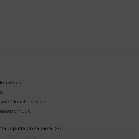
a
loukkaus
e
syyden loukkaaminen
pimattomuus
a kirjainta on sanassa ISÄ?