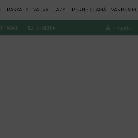
T
RASKAUS
VAUVA
LAPSI
PERHE-ELÄMÄ
VANHEMM
TTÄJÄT
OHJEITA
Kirjaudu