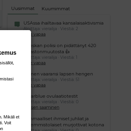
Uusimmat
Kuumimmat
USAssa ihailtavaa kansalaisaktivismia
Aloittaja: vierailija
Viestiä: 2
Aihe vapaa
Ranskan poliisi on pidättänyt 420
ilmastonmuutosta 👍
okemus
Aloittaja: vierailija
Viestiä: 1
isällöt,
Aihe vapaa
Nainen vaaransi lapsen hengen
mis­tasi
Aloittaja: vierailija
Viestiä: 51
Aihe vapaa
Clearblue ovulaatiotestit
Aloittaja: vierailija
Viestiä: 0
Lapsen saaminen
. Mikäli et
Isänmaalliset ihmiset juhliat ja
i. Voit
vasemmistolaiset murjottivat kotona
on
Aloittaja: vierailija
Viestiä: 0