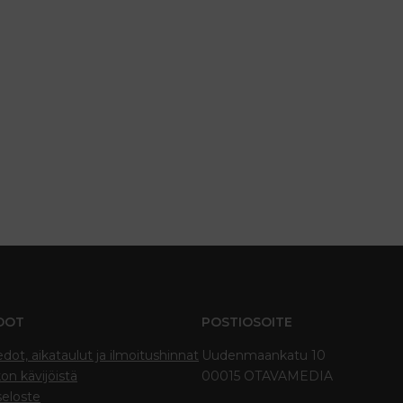
DOT
POSTIOSOITE
edot, aikataulut ja ilmoitushinnat
Uudenmaankatu 10
on kävijöistä
00015 OTAVAMEDIA
seloste