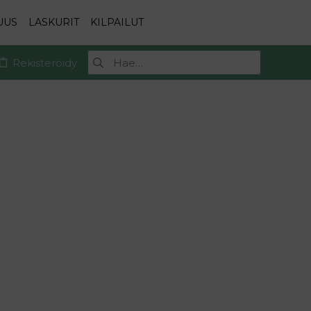
UUS
LASKURIT
KILPAILUT
Rekisteröidy