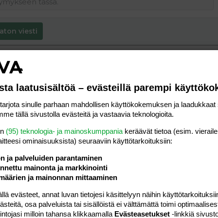
aton viesti
sta laatusisältöä – evästeillä parempi käyttök
rjota sinulle parhaan mahdollisen käyttökokemuksen ja laadukkaat s
me tällä sivustolla evästeitä ja vastaavia teknologioita.
en
(95) teknologia- ja mainoskumppania
keräävät tietoa (esim. vieraile
laitteesi ominaisuuk­sista) seuraaviin käyttötarkoituksiin:
ön ja palveluiden parantaminen
nettu mainonta ja markkinointi
määrien ja mainonnan mittaaminen
 evästeet, annat luvan tietojesi käsittelyyn näihin käyttötarkoituksiin
teitä, osa palveluista tai sisällöistä ei välttämättä toimi optimaalisest
intojasi milloin tahansa klikkaamalla
Evästeasetukset
-linkkiä sivust