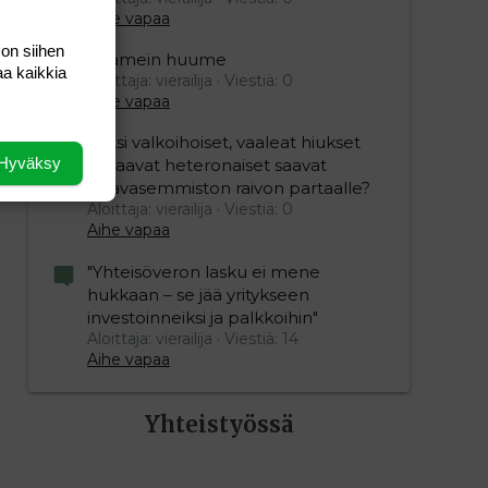
Aihe vapaa
 on siihen
Kaamein huume
aa kaikkia
Aloittaja: vierailija
Viestiä: 0
Aihe vapaa
Miksi valkoihoiset, vaaleat hiukset
Hyväksy
omaavat heteronaiset saavat
vihavasemmiston raivon partaalle?
Aloittaja: vierailija
Viestiä: 0
Aihe vapaa
"Yhteisöveron lasku ei mene
hukkaan – se jää yritykseen
investoinneiksi ja palkkoihin"
Aloittaja: vierailija
Viestiä: 14
Aihe vapaa
Yhteistyössä