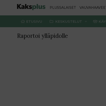
PLUSSALAISET
VAUVAHAAVEE
ETUSIVU
KESKUSTELUT
KÄY
Raportoi ylläpidolle