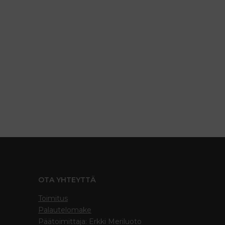
OTA YHTEYTTÄ
Toimitus
Palautelomake
Päätoimittaja: Erkki Meriluoto