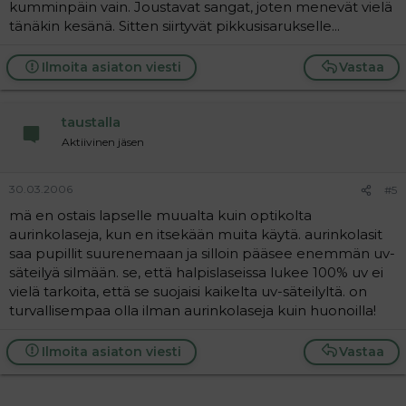
kumminpäin vain. Joustavat sangat, joten menevät vielä
tänäkin kesänä. Sitten siirtyvät pikkusisarukselle...
Ilmoita asiaton viesti
Vastaa
taustalla
Aktiivinen jäsen
30.03.2006
#5
mä en ostais lapselle muualta kuin optikolta
aurinkolaseja, kun en itsekään muita käytä. aurinkolasit
saa pupillit suurenemaan ja silloin pääsee enemmän uv-
säteilyä silmään. se, että halpislaseissa lukee 100% uv ei
vielä tarkoita, että se suojaisi kaikelta uv-säteilyltä. on
turvallisempaa olla ilman aurinkolaseja kuin huonoilla!
Ilmoita asiaton viesti
Vastaa