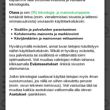
ostaan buntzeja. En vaan löytäny lahdesta oikeeta
teknologioita.
liikettä. Sen siitä saa kun kulkee silmät varpaissa, oikee
Otava
ja sen
(95) teknologia- ja mainoskumppania
liike oli korttelin päässä. No tää oli mun tapauksessa onni
keräävät tietoa (esim. vierailemis­tasi sivuista ja laitteesi
onnettomuudessa! B)
ominaisuuk­sista) seuraaviin käyttötarkoituksiin:
Sisällön ja palveluiden parantaminen
Ilmoita asiaton viesti
Vastaa
Kohdennettu mainonta ja markkinointi
Kävijämäärien ja mainonnan mittaaminen
Hyväksymällä evästeet, annat luvan tietojesi käsittelyyn
näihin käyttötarkoituksiin. Mikäli et hyväksy evästeitä,
hopo harmailee
osa palveluista tai sisällöistä ei välttämättä toimi
Vieras
optimaalisesti. Voit muuttaa valintojasi milloin tahansa
klikkaamalla
Evästeasetukset
-linkkiä sivuston
alareunassa.
30.05.2006
#13
meillä sama ongelma babybanzien kanssa kuin
Jotkin teknologiat saattavat käyttää tietojasi myös ilman
suostumustasi, jos niillä on siihen oikeutettu peruste
edellisellä. 9 kk ikäiselle neidille ostettiin lasit jotka
(esim. sivun tekninen toimivuus). Voit vastustaa tätä tai
tarkoitettu 0-2 vuotiaalle ja armottomat painaumat
muuttaa kaikkia asetuksiasi valitsemalla alla olevan
nenän kupeessa sekä korvien takana!!!!!!!!!
Asetukset
-painikkeen.
Ilmoita asiaton viesti
Vastaa