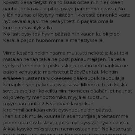
kovasti. Sekä tietysti mahollisuus ostaa niihin erikseen
nauha, jonka avulla pitäis pysyä paremmin päässä. No
ylläri nauhaa ei löytyny mistään liikkeestä ennenkö vasta
nyt keväällä ja viime kesä yritettiin pärjätä omalla
kuminauhavirityksellä.
No lasit pysy tosi hyvin päässä niin kauan ku oli pipo.
Kesällä paljon huonommalla menestyksellä!
Viime kesänä neidin naama muistutti neliötä ja lasit teki
matalan nenän takia helposti painaumajäljen. Talvella
syntyi sitten neidille pikkusisko ja päätin heti hankkia ne
paljon kehutut ja mainistetut BabyBuntzit. Mentiin
erääseen Lastentarvikkeesees pääkaupukiseudulla ja
kerrankin sain palvelua kyseisessä liilleessä. Tosin koska
sovituslaseja oli kokeiltu niin momeen päähän, et nauhat
oli jo venyny mahdottomiks, myyjä ei suostunu
myymään mulle 2-5 vuotiaan laseja kun
kireimmilläänkään eivät pysyneet neidin päässä.
Ihan siis ok mulle, kuuntelin asiantuntijaa ja testasimme
pienempiä sovituslaseja, jotka nyt pysyivät hyvin päässä.
Älkää kysykö miks sitten menin ostaan ne!!! No kotona sit