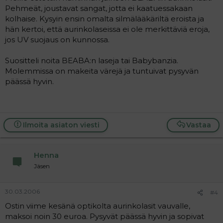
Pehmeät, joustavat sangat, jotta ei kaatuessakaan
kolhaise. Kysyin ensin omalta silmälääkäriltä eroista ja
hän kertoi, että aurinkolaseissa ei ole merkittäviä eroja,
jos UV suojaus on kunnossa.
Suositteli noita BEABA:n laseja tai Babybanzia.
Molemmissa on makeita värejä ja tuntuivat pysyvän
päässä hyvin.
Ilmoita asiaton viesti
Vastaa
Henna
Jäsen
30.03.2006
#4
Ostin viime kesänä optikolta aurinkolasit vauvalle,
maksoi noin 30 euroa. Pysyvät päässä hyvin ja sopivat