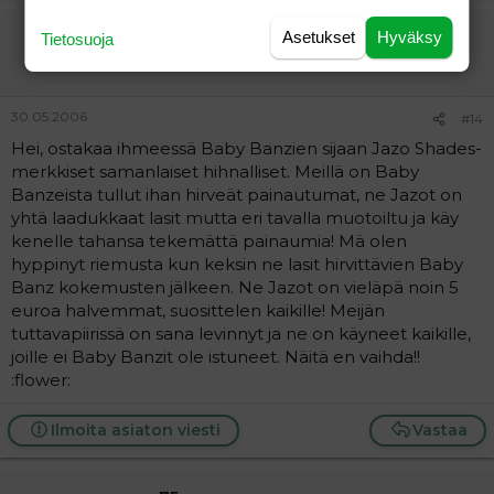
Savonlinna
Asetukset
Hyväksy
Tietosuoja
Vieras
30.05.2006
#14
Hei, ostakaa ihmeessä Baby Banzien sijaan Jazo Shades-
merkkiset samanlaiset hihnalliset. Meillä on Baby
Banzeista tullut ihan hirveät painautumat, ne Jazot on
yhtä laadukkaat lasit mutta eri tavalla muotoiltu ja käy
kenelle tahansa tekemättä painaumia! Mä olen
hyppinyt riemusta kun keksin ne lasit hirvittävien Baby
Banz kokemusten jälkeen. Ne Jazot on vieläpä noin 5
euroa halvemmat, suosittelen kaikille! Meijän
tuttavapiirissä on sana levinnyt ja ne on käyneet kaikille,
joille ei Baby Banzit ole istuneet. Näitä en vaihda!!
:flower:
Ilmoita asiaton viesti
Vastaa