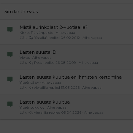
22
Times New Roman
26
Trebuchet MS
Similar threads
Verdana
Mistä aurinkolasit 2-vuotiaalle?
Kirkas Päivänpaiste
Aihe vapaa
"Sssalla"
06.02.2012
Aihe vapaa
5
Lasten suusta :D
Vieras
Aihe vapaa
Pessi
26.08.2009
Aihe vapaa
4
Lasteni suusta kuultua eri ihmisten kertomina.
Ylpeä Isä ov
Aihe vapaa
vierailija
31.03.2026
Aihe vapaa
3
Lasteni suusta kuultua.
Ylpeä Isukki ov
Aihe vapaa
vierailija
05.04.2026
Aihe vapaa
4