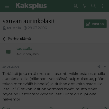
vauvan aurinkolasit
Vastaa
V
E
taustalla
29.03.2006
i
n
e
s
Perhe-elämä
s
i
t
m
taustalla
i
m
Aktiivinen jäsen
k
ä
e
i
t
n
29.03.2006
#1
j
e
Tietääkö joku mitä eroa on Lastentarvikkeesta ostetuilla
u
n
aurinkolaseilla (olikohan sveitsiläistä huippulaatua, pään
n
v
a
i
takaa menevällä hihnalla) ja sit ihan optikolta ostetuilla
l
e
laseilla? Optikon lasit on varmasti hyvät, mutta onko
o
s
myös ne Lastentarvikkeeen lasit. Hinta on n. puolta
i
t
halvempi.
t
i
t