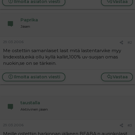
Ilmoita asiaton viesti
Vastaa
a
j
a
Paprika
Jäsen
29.03.2006
#2
Me ostettiin samanlaiset lasit mitä lastentarvike myy
lindexistä,eikä ollu kyllä kalliit,100% uv-suojan omas
nuokin,se on se tärkein.
Ilmoita asiaton viesti
Vastaa
taustalla
Aktiivinen jäsen
29.03.2006
#3
Meille ostettiin harkinnan jälkeen BEABA:n aurinkolasit.