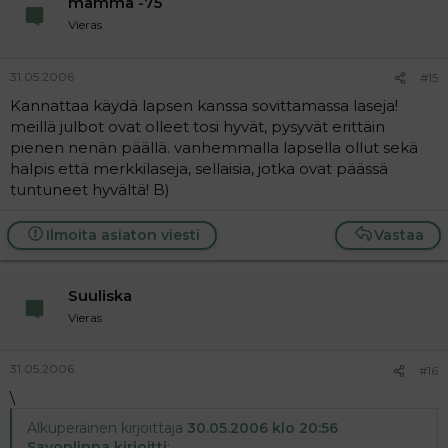
mamma -75
Vieras
31.05.2006
#15
Kannattaa käydä lapsen kanssa sovittamassa laseja!
meillä julbot ovat olleet tosi hyvät, pysyvät erittäin
pienen nenän päällä. vanhemmalla lapsella ollut sekä
halpis että merkkilaseja, sellaisia, jotka ovat päässä
tuntuneet hyvältä! B)
Ilmoita asiaton viesti
Vastaa
Suuliska
Vieras
31.05.2006
#16
\
Alkuperäinen kirjoittaja
30.05.2006 klo 20:56
Savonlinna kirjoitti
: