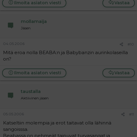
Ilmoita asiaton viesti
Vastaa
mollamaija
Jäsen
04.05.2006
#10
Mitä eroa nolla BEABA:n ja Babybanzin aurinkolaseilla
on?
Ilmoita asiaton viesti
Vastaa
taustalla
Aktiivinen jäsen
05.05.2006
#11
Katseltiin molempia ja erot taitavat olla lähinnä
sangoisssa.
Beabassa on pehmeät taipuvat turvasangat ja