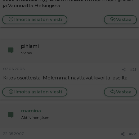
ja Vaunuaitta Helsingissä
Ilmoita asiaton viesti
Vastaa
pihlami
Vieras
07.06.2006
#21
Kiitos osoitteista! Molemmat näyttävät kivoilta laseilta.
Ilmoita asiaton viesti
Vastaa
mamina
Aktiivinen jäsen
22.05.2007
#22