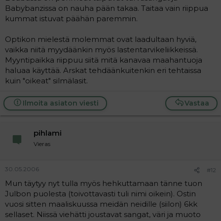
Babybanzissa on nauha pään takaa. Taitaa vain riippua
kummat istuvat päähän paremmin.
Optikon mielestä molemmat ovat laadultaan hyviä,
vaikka niitä myydäänkin myös lastentarvikeliikkeissä.
Myyntipaikka riippuu siitä mitä kanavaa maahantuoja
haluaa käyttää. Arskat tehdäänkuitenkin eri tehtaissa
kuin "oikeat" silmälasit.
Ilmoita asiaton viesti
Vastaa
pihlami
Vieras
30.05.2006
#12
Mun täytyy nyt tulla myös hehkuttamaan tänne tuon
Julbon puolesta (toivottavasti tuli nimi oikein). Ostin
vuosi sitten maaliskuussa meidän neidille (siilon) 6kk
sellaset. Niissä viehätti joustavat sangat, väri ja muoto