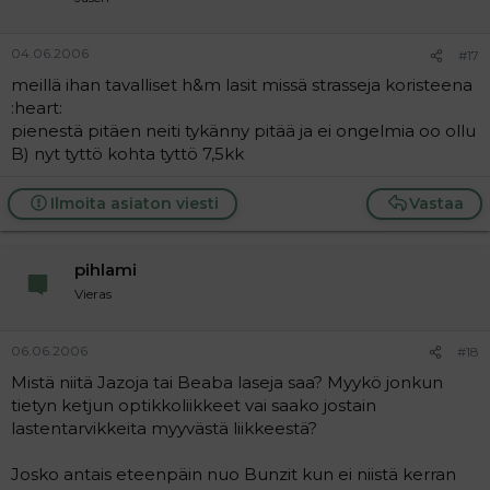
04.06.2006
#17
meillä ihan tavalliset h&m lasit missä strasseja koristeena
:heart:
pienestä pitäen neiti tykänny pitää ja ei ongelmia oo ollu
B) nyt tyttö kohta tyttö 7,5kk
Ilmoita asiaton viesti
Vastaa
pihlami
Vieras
06.06.2006
#18
Mistä niitä Jazoja tai Beaba laseja saa? Myykö jonkun
tietyn ketjun optikkoliikkeet vai saako jostain
lastentarvikkeita myyvästä liikkeestä?
Josko antais eteenpäin nuo Bunzit kun ei niistä kerran