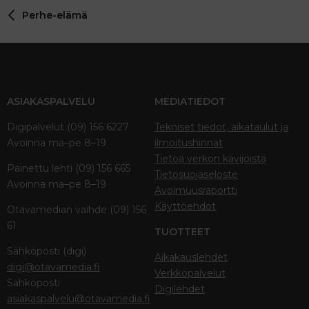
Perhe-elämä
ASIAKASPALVELU
MEDIATIEDOT
Digipalvelut (09) 156 6227
Tekniset tiedot, aikataulut ja
Avoinna ma–pe 8–19
ilmoitushinnat
Tietoa verkon kävijöistä
Painettu lehti (09) 156 665
Tietosuojaseloste
Avoinna ma–pe 8–19
Avoimuusraportti
Käyttöehdot
Otavamedian vaihde (09) 156
61
TUOTTEET
Sähköposti (digi)
Aikakauslehdet
digi@otavamedia.fi
Verkkopalvelut
Sähköposti
Digilehdet
asiakaspalvelu@otavamedia.fi