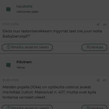
taustalla
Aktiivinen jäsen
31.03.2006
#6
Eikös nuo lastentarvikkeen myymät lasit ole juuri noita
Babybanzeja??
Ilmoita asiaton viesti
Vastaa
Piivinen
Vieras
31.03.2006
#7
Meidän pojalla (10kk) on optikolta ostetut arskat
merkiltää Julbot. Maksoivat n. 40?, mutta ovat kyllä
hintansa veroiset olleet.
Ilmoita asiaton viesti
Vastaa