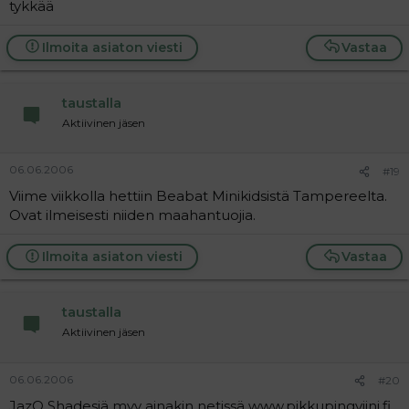
tykkää
Ilmoita asiaton viesti
Vastaa
taustalla
Aktiivinen jäsen
06.06.2006
#19
Viime viikkolla hettiin Beabat Minikidsistä Tampereelta.
Ovat ilmeisesti niiden maahantuojia.
Ilmoita asiaton viesti
Vastaa
taustalla
Aktiivinen jäsen
06.06.2006
#20
JazO Shadesiä myy ainakin netissä www.pikkupingviini.fi