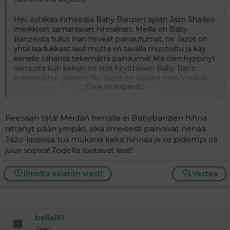
Hei, ostakaa ihmeessä Baby Banzien sijaan Jazo Shades-
merkkiset samanlaiset hihnalliset. Meillä on Baby
Banzeista tullut ihan hirveät painautumat, ne Jazot on
yhtä laadukkaat lasit mutta eri tavalla muotoiltu ja käy
kenelle tahansa tekemättä painaumia! Mä olen hyppinyt
riemusta kun keksin ne lasit hirvittävien Baby Banz
kokemusten jälkeen. Ne Jazot on vieläpä noin 5 euroa
Click to expand...
halvemmat, suosittelen kaikille! Meijän tuttavapiirissä on
sana levinnyt ja ne on käyneet kaikille, joille ei Baby
Banzit ole istuneet. Näitä en vaihda!! :flower:
Peesaan tätä! Meidän herralla ei Babybanzien hihna
riittänyt pään ympäri, siksi ilmeisesti painoivat nenää.
Jazo-laseissa tuli mukana kaksi hihnaa ja se pidempi oli
juuri sopiva! Todella loistavat lasit!
Ilmoita asiaton viesti
Vastaa
bella80
Jäsen