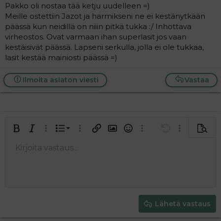
Pakko oli nostaa tää ketju uudelleen =)
Meille ostettiin Jazot ja harmikseni ne ei kestänytkään
päässä kun neidillä on niiin pitkä tukka :/ Inhottava
virheostos. Ovat varmaan ihan superlasit jos vaan
kestäisivät päässä. Lapseni serkulla, jolla ei ole tukkaa,
lasit kestää mainiosti päässä =)
Ilmoita asiaton viesti
Vastaa
Järjestetty lista
Lihavoitu
Kursivoitu
Laajennettuun editoriin…
Lista
Laajennettuun editoriin…
Lisää hyperlinkki
Lisää kuva
Hymiöt
Laajennettuun editorii
Kumoa
Laajennettuu
Esikat
Järjestämätön lista
Kirjoita vastaus...
Tasaa vasemmalle
9
Normal
Tallenna luonnos
Arial
Fontin koko
Tasaus
Lainaus
Tee uudelleen
Lisää video/media
BBCode-näkymä
Tekstiväri
Paragraph format
Lisää taulukko
Poista muotoilu
Kirjasintyyli
Insert horizontal line
Luonnokset
Yliviivaa
Spoiler
Alleviivattu
Koodi
Rivinsisäinen koodi
Rivinsisäinen spoiler
10
Poista luonnos
Book Antiqua
Suurenna sisennystä
Heading 1
Keskitä
12
Courier New
Pienennä sisennystä
Tasaa oikealle
Heading 2
15
Georgia
Justify text
Heading 3
Lähetä vastaus
18
Tahoma