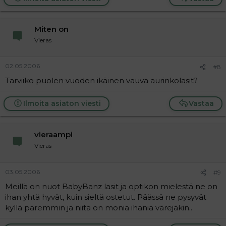
Miten on
Vieras
02.05.2006
#8
Tarviiko puolen vuoden ikäinen vauva aurinkolasit?
Ilmoita asiaton viesti
Vastaa
vieraampi
Vieras
03.05.2006
#9
Meillä on nuot BabyBanz lasit ja optikon mielestä ne on
ihan yhtä hyvät, kuin sieltä ostetut. Päässä ne pysyvät
kyllä paremmin ja niitä on monia ihania värejäkin..