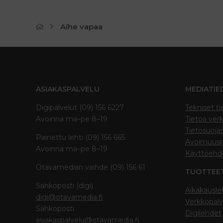
Aihe vapaa
ASIAKASPALVELU
MEDIATIE
Digipalvelut (09) 156 6227
Tekniset ti
Avoinna ma–pe 8–19
Tietoa verk
Tietosuoja
Painettu lehti (09) 156 665
Avoimuusra
Avoinna ma–pe 8–19
Käyttöehd
Otavamedian vaihde (09) 156 61
TUOTTEE
Sähköposti (digi)
Aikakausle
digi@otavamedia.fi
Verkkopalv
Sähköposti
Digilehdet
asiakaspalvelu@otavamedia.fi