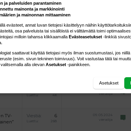
ön ja palveluiden parantaminen
Lähetä vastaus
nettu mainonta ja markkinointi
määrien ja mainonnan mittaaminen
 evästeet, annat luvan tietojesi käsittelyyn näihin käyttötarkoituksiin
teitä, osa palveluista tai sisällöistä ei välttämättä toimi optimaalisest
intojasi milloin tahansa klikkaamalla
Evästeasetukset
-linkkiä sivust
a.
29.05.2012
Viestiä
1
- -
Luettu
1K
logiat saattavat käyttää tietojasi myös ilman suostumustasi, jos niillä
peruste (esim. sivun tekninen toimivuus). Voit vastustaa tätä tai muutt
18.10.2012
tkellä
Viestiä
12
 valitsemalla alla olevan
Asetukset
-painikkeen.
Vaimo-Rakas
Luettu
831
Asetukset
14.06.2019
 tai
Viestiä
27
vierailija
Luettu
4K
09.05.2024
en TV-
Viestiä
6
vierailija
Luettu
268
nainen”