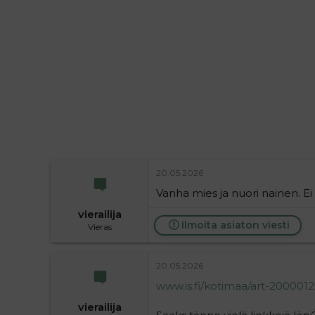
i
t
t
i
t
a
j
a
20.05.2026
Vanha mies ja nuori nainen. Ei
vierailija
Ilmoita asiaton viesti
Vieras
20.05.2026
www.is.fi/kotimaa/art-200001
vierailija