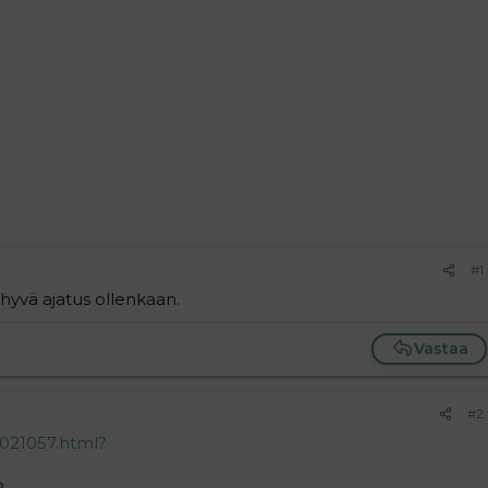
#1
 hyvä ajatus ollenkaan.
Vastaa
#2
2021057.html?