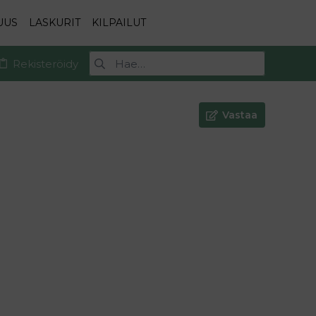
UUS
LASKURIT
KILPAILUT
Rekisteröidy
Vastaa