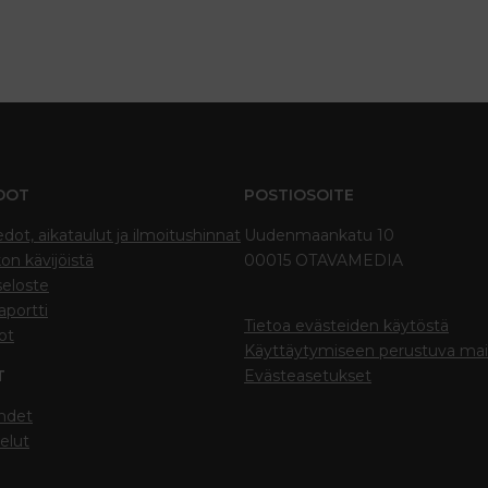
DOT
POSTIOSOITE
edot, aikataulut ja ilmoitushinnat
Uudenmaankatu 10
on kävijöistä
00015 OTAVAMEDIA
seloste
portti
Tietoa evästeiden käytöstä
ot
Käyttäytymiseen perustuva ma
T
Evästeasetukset
hdet
elut