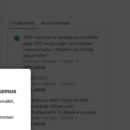
Uusimmat
Kuumimmat
SDP:n johtama Vantaa suunnittele
jopa 200 kaupungin työntekijän
irtisanomista – "Kaiken voi tehdä
reilummin"
Aloittaja: vierailija
Viestiä: 0
Aihe vapaa
ESIKOULU
Aloittaja: vierailija
Viestiä: 1
Aihe vapaa
okemus
editoriin…
sele
Espanjaa ja siten myös muuta
isällöt,
Eurooppaa uhkaa uusi
mamutsunami 15. päivä elokuuta
mis­tasi
Aloittaja: vierailija
Viestiä: 0
Aihe vapaa