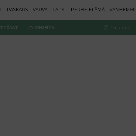
T
RASKAUS
VAUVA
LAPSI
PERHE-ELÄMÄ
VANHEMM
TTÄJÄT
OHJEITA
Kirjaudu