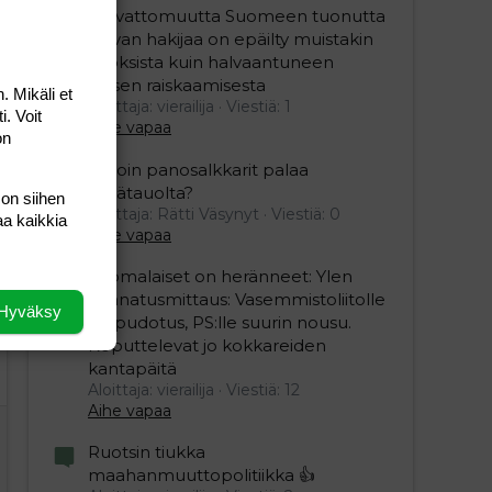
Turvattomuutta Suomeen tuonutta
turvan hakijaa on epäilty muistakin
rikoksista kuin halvaantuneen
naisen raiskaamisesta
. Mikäli et
Aloittaja: vierailija
Viestiä: 1
i. Voit
Aihe vapaa
on
Milloin panosalkkarit palaa
kesätauolta?
 on siihen
Aloittaja: Rätti Väsynyt
Viestiä: 0
aa kaikkia
Aihe vapaa
Suomalaiset on heränneet: Ylen
kannatusmittaus: Vasemmistoliitolle
Hyväksy
iso pudotus, PS:lle suurin nousu.
Koputtelevat jo kokkareiden
kantapäitä
Aloittaja: vierailija
Viestiä: 12
Aihe vapaa
Ruotsin tiukka
maahanmuuttopolitiikka 👍