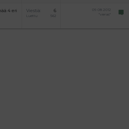
09.08.2012
nää 4 eri
Viestiä
6
"vieras"
Luettu
562