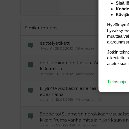
Georgia
Sisäll
22
Kohden
Tahoma
Kävijä
26
Times New Roman
Hyväksymällä
Trebuchet MS
Similar threads
hyväksy eväs
Verdana
muuttaa val
alareunass
esittelyetiketti
"kysyn"
29.05.2012
Aihe vapaa
Jotkin tekno
oikeutettu 
odottaminen on tuskaa.. Äitini on tällä he
asetuksiasi
leikkurissa.
"nanna"
18.10.2012
Aihe vapaa
Tietosuoja
Ei yli 40-vuotias mies enää kykene seksiin
edes halua
vierailija
12.06.2019
Aihe vapaa
2
Spede toi Suomeen nerokkaan visuaalis
kikan: ”ruma vanha mies ja nuori kaunis 
vierailija
09.05.2024
Aihe vapaa