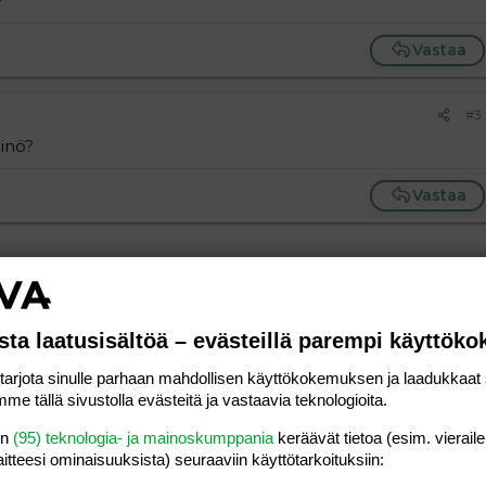
?
Vastaa
#3
äinö?
Vastaa
sta laatusisältöä – evästeillä parempi käyttök
a vasemmalle
al
ärjestetty lista
editoriin…
saus
Paragraph format
Lisää hyperlinkki
Lisää kuva
Laajennettuun editoriin…
Kumoa
Laajennettuun 
Esikat
rjota sinulle parhaan mahdollisen käyttökokemuksen ja laadukkaat s
ding 1
tä
ärjestämätön lista
 luonnos
ontal line
nen koodi
isäinen spoiler
odi
me tällä sivustolla evästeitä ja vastaavia teknologioita.
uonnos
 oikealle
Suurenna sisennystä
ding 2
en
(95) teknologia- ja mainoskumppania
keräävät tietoa (esim. vieraile
laitteesi ominaisuuk­sista) seuraaviin käyttötarkoituksiin:
y text
Pienennä sisennystä
ing 3