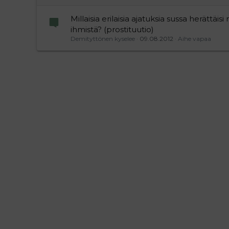
Millaisia erilaisia ajatuksia sussa herättäisi 
ihmistä? (prostituutio)
Demityttönen kyselee
09.08.2012
Aihe vapaa