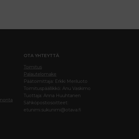
OTA YHTEYTTÄ
Toimitus
Palautelomake
Päätoimittaja: Erkki Meriluoto
Toimituspäällikkö: Anu Vaskimo
Tuottaja: Anna Huuhtanen
inonta
Sähköpostiosoitteet:
etunimi.sukunimi@otava.fi