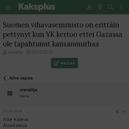
Suomen vihavasemmisto on erittäin
pettynyt kun YK kertoo ettei Gazassa
ole tapahtunut kansanmurhaa
V
E
vierailija
20.05.2026
i
n
e
s
Vastaa
s
i
t
m
Aihe vapaa
i
m
k
ä
vierailija
e
i
t
n
Vieras
j
e
u
n
20.05.2026
#1
n
v
a
i
Atte Kaleva
l
e
AtteKaleva
o
s