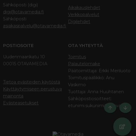
Sähköposti (digi)
Aikakauslehdet
digi@otavamedia.fi
Verkkopalvelut
Sähköposti
Digilehdet
asiakaspalvelu@otavamedia.fi
POSTIOSOITE
OTA YHTEYTTÄ
Uudenmaankatu 10
Toimitus
00015 OTAVAMEDIA
Palautelomake
Päätoimittaja: Erkki Meriluoto
Toimituspäällikkö: Anu
Tietoa evästeiden käytöstä
Vaskimo
Käyttäytymiseen perustuva
Tuottaja: Anna Huuhtanen
mainonta
Sähköpostiosoitteet:
Evästeasetukset
etunimi.sukunimi@otava.fi
Ylös
Bott