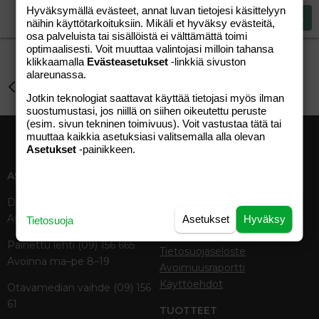
15
Georgia
Hyväksymällä evästeet, annat luvan tietojesi käsittelyyn
Justify text
Heading 3
Lähetä vastaus
18
näihin käyttötarkoituksiin. Mikäli et hyväksy evästeitä,
Tahoma
osa palveluista tai sisällöistä ei välttämättä toimi
22
Times New Roman
optimaalisesti. Voit muuttaa valintojasi milloin tahansa
klikkaamalla
Evästeasetukset
-linkkiä sivuston
26
Trebuchet MS
alareunassa.
Aihe vapaa
Verdana
Jotkin teknologiat saattavat käyttää tietojasi myös ilman
suostumustasi, jos niillä on siihen oikeutettu peruste
(esim. sivun tekninen toimivuus). Voit vastustaa tätä tai
muuttaa kaikkia asetuksiasi valitsemalla alla olevan
Asetukset
-painikkeen.
ASIAKASPALVELU
MEDIATIEDOT
Digipalvelut (09) 156 6227
Tekniset tiedot, aikataulut ja
Avoinna ma–pe 8–19
ilmoitushinnat
Asetukset
Hyväksy
Tietosuoja
Tietoa verkon kävijöistä
Painettu lehti (09) 156 665
Tietosuojaseloste
Avoinna ma–pe 8–19
Avoimuusraportti
Käyttöehdot
Otavamedian vaihde (09) 156
61
TUOTTEET