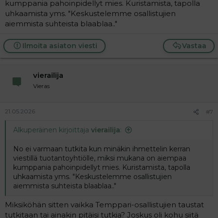
kumppania pahoinpidellyt mies. Kuristamista, tapolla
uhkaamista yms. "Keskustelemme osallistujien
aiemmista suhteista blaablaa.."
Ilmoita asiaton viesti
Vastaa
vierailija
Vieras
21.05.2026
#7
Alkuperäinen kirjoittaja
vierailija
:
No ei varmaan tutkita kun minäkin ihmettelin kerran
viestillä tuotantoyhtiölle, miksi mukana on aiempaa
kumppania pahoinpidellyt mies. Kuristamista, tapolla
uhkaamista yms. "Keskustelemme osallistujien
aiemmista suhteista blaablaa.."
Miksiköhän sitten vaikka Temppari-osallistujien taustat
tutkitaan tai ainakin pitäisi tutkia? Joskus oli kohu siitä