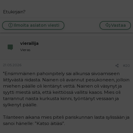
Etukirjain?
Ilmoita asiaton viesti
Vastaa
vierailija
Vieras
21.05.2026
#20
"Ensimmäinen pahoinpitely sai alkunsa siivoamiseen
liittyvästä riidasta. Nainen oli avannut pesukoneen, jolloin
miehen päälle oli lentänyt vettä. Nainen oli väsynyt ja
syytti miestä siitä, että keittiössä vallitsi kaaos. Mies oli
tarrannut naista kurkusta kiinni, työntänyt vessaan ja
sylkenyt päälle.
Tilanteen aikana mies piteli pariskunnan lasta sylissään ja
sanoi hänelle: ”Katso äitiäsi”.