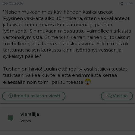
20.05.2026
#4
"Naisen mukaan mies kävi häneen käsiksi useasti.
Fyysinen väkivalta alkoi tönimisenä, sitten väkivallanteot
jatkuivat muun muassa kuristamisena ja päähän
lyömisenä. IS:n mukaan mies suuttui vaimolleen arkisista
vastoinkäymisistä. Esimerkiksi kerran nainen oli tokaissut
miehelleen, että tämä voisi joskus siivota. Silloin mies oli
tarttunut naisen kurkusta kiinni, työntänyt vessaan ja
sylkäissyt päälle."
Tuohan on hirviö! Luulin että reality-osallistujien taustat
tutkitaan, vaikea kuvitella että ensimmäistä kertaa
eläessään noin toimii parisuhteessa
Ilmoita asiaton viesti
Vastaa
vierailija
Vieras