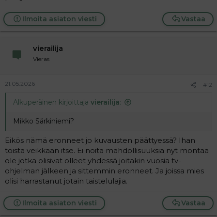
Ilmoita asiaton viesti
Vastaa
vierailija
Vieras
21.05.2026
#12
Alkuperäinen kirjoittaja
vierailija
:
Mikko Särkiniemi?
Eikös nämä eronneet jo kuvausten päättyessä? Ihan
toista veikkaan itse. Ei noita mahdollisuuksia nyt montaa
ole jotka olisivat olleet yhdessä joitakin vuosia tv-
ohjelman jälkeen ja sittemmin eronneet. Ja joissa mies
olisi harrastanut jotain taistelulajia.
Ilmoita asiaton viesti
Vastaa