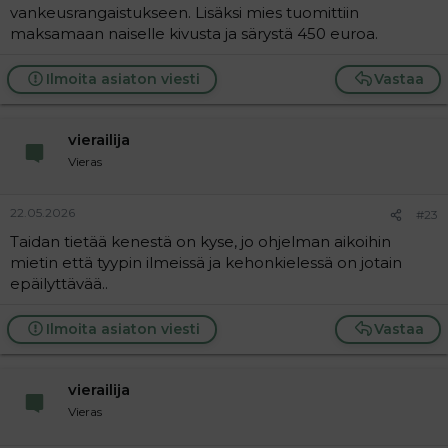
vankeusrangaistukseen. Lisäksi mies tuomittiin
maksamaan naiselle kivusta ja särystä 450 euroa.
Ilmoita asiaton viesti
Vastaa
vierailija
Vieras
22.05.2026
#23
Taidan tietää kenestä on kyse, jo ohjelman aikoihin
mietin että tyypin ilmeissä ja kehonkielessä on jotain
epäilyttävää..
Ilmoita asiaton viesti
Vastaa
vierailija
Vieras