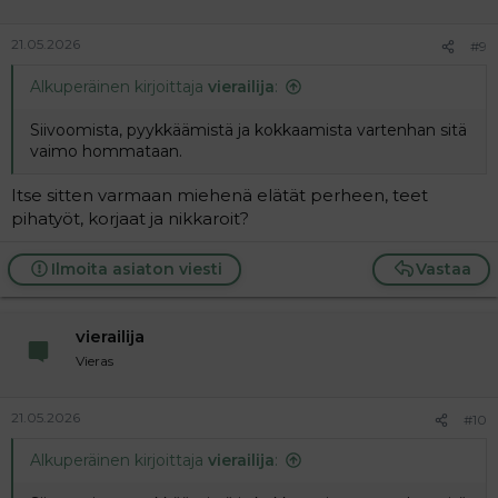
21.05.2026
#9
Alkuperäinen kirjoittaja
vierailija
:
Siivoomista, pyykkäämistä ja kokkaamista vartenhan sitä
vaimo hommataan.
Itse sitten varmaan miehenä elätät perheen, teet
pihatyöt, korjaat ja nikkaroit?
Ilmoita asiaton viesti
Vastaa
vierailija
Vieras
21.05.2026
#10
Alkuperäinen kirjoittaja
vierailija
: