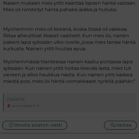
Naisen mukaan mies yritti kääntää lapsen häntä vastaan.
Mies oli nimitellyt häntä pahaksi äidiksi ja hulluksi.
Myöhemmin mies oli kireänä, koska töissä oli vaikeaa.
Riitaa aiheuttivat likaiset vaatteet. Kun mies löi, nainen
pakeni lapsi sylissään ulko-ovelle, jossa mies tarrasi häntä
kurkusta. Nainen yritti huutaa apua.
Myöhemmässä tilanteessa nainen kaatui portaissa lapsi
sylissään. Kun nainen yritti hoitaa itkevää lasta, mies tuli
viereen ja alkoi haukkua naista. Kun nainen yritti käskeä
miestä pois, mies löi häntä voimakkaasti nyrkillä päähän."
Iltalehti
www.iltalehti.fi
Ilmoita asiaton viesti
Vastaa