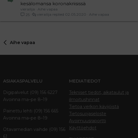
kesälomansa koronakriisissä
vierailija
Aihe vapaa
vierailija
02.05.2020
Aihe vapaa
25
Aihe vapaa
ASIAKASPALVELU
MEDIATIEDOT
Digipalvelut (09) 156 6227
Tekniset tiedot, aikataulut ja
Avoinna ma–pe 8–19
ilmoitushinnat
Tietoa verkon kävijöistä
Painettu lehti (09) 156 665
Tietosuojaseloste
Avoinna ma–pe 8–19
Avoimuusraportti
Käyttöehdot
Otavamedian vaihde (09) 156
61