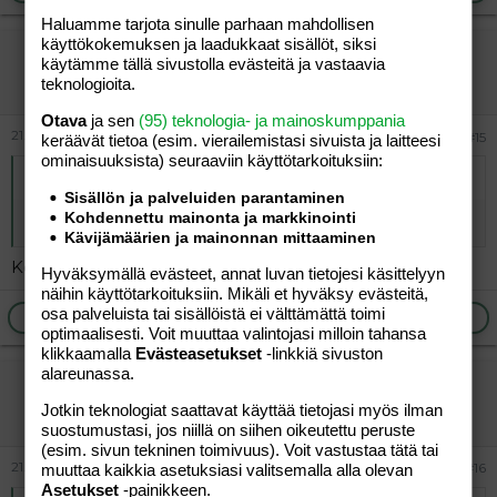
Haluamme tarjota sinulle parhaan mahdollisen
käyttökokemuksen ja laadukkaat sisällöt, siksi
vierailija
käytämme tällä sivustolla evästeitä ja vastaavia
Vieras
teknologioita.
Otava
ja sen
(95) teknologia- ja mainoskumppania
21.05.2026
#15
keräävät tietoa (esim. vierailemis­tasi sivuista ja laitteesi
ominaisuuk­sista) seuraaviin käyttötarkoituksiin:
Alkuperäinen kirjoittaja
vierailija
:
Sisällön ja palveluiden parantaminen
Kohdennettu mainonta ja markkinointi
Pienellä vaivalla sai selvitettyä, yllätti
Kävijämäärien ja mainonnan mittaaminen
Kerro!!!!!!!!!!!!!!!!!!!!!!!!
Hyväksymällä evästeet, annat luvan tietojesi käsittelyyn
näihin käyttötarkoituksiin. Mikäli et hyväksy evästeitä,
osa palveluista tai sisällöistä ei välttämättä toimi
Ilmoita asiaton viesti
Vastaa
optimaalisesti. Voit muuttaa valintojasi milloin tahansa
klikkaamalla
Evästeasetukset
-linkkiä sivuston
alareunassa.
vierailija
Jotkin teknologiat saattavat käyttää tietojasi myös ilman
Vieras
suostumustasi, jos niillä on siihen oikeutettu peruste
(esim. sivun tekninen toimivuus). Voit vastustaa tätä tai
21.05.2026
#16
muuttaa kaikkia asetuksiasi valitsemalla alla olevan
Asetukset
-painikkeen.