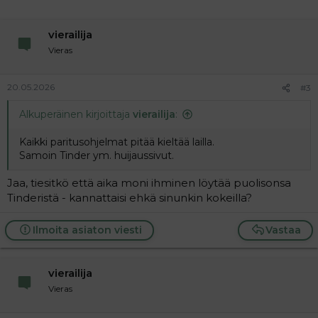
vierailija
Vieras
20.05.2026
#3
Alkuperäinen kirjoittaja
vierailija
:
Kaikki paritusohjelmat pitää kieltää lailla.
Samoin Tinder ym. huijaussivut.
Jaa, tiesitkö että aika moni ihminen löytää puolisonsa
Tinderistä - kannattaisi ehkä sinunkin kokeilla?
Ilmoita asiaton viesti
Vastaa
vierailija
Vieras