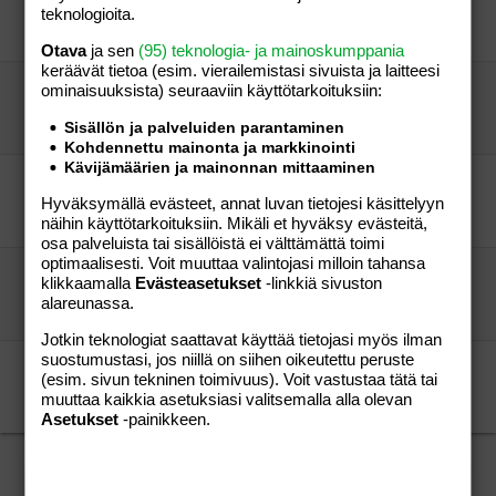
teknologioita.
äippä83
Perhe-elämä
sipuli
08.11.2005
Perhe-elämä
2
Otava
ja sen
(95) teknologia- ja mainoskumppania
keräävät tietoa (esim. vierailemis­tasi sivuista ja laitteesi
Hei kaikki äidit! Kirjoitellaanko?
ominaisuuk­sista) seuraaviin käyttötarkoituksiin:
Tipsu85
Perhe-elämä
Sisällön ja palveluiden parantaminen
Tipsu85
14.09.2004
Perhe-elämä
0
Kohdennettu mainonta ja markkinointi
Kävijämäärien ja mainonnan mittaaminen
Rockabilly henkiset äidit Hyvinkää/Riihimäki
Hyväksymällä evästeet, annat luvan tietojesi käsittelyyn
-MAMI83-
Perhe-elämä
-MAMI83-
08.09.2005
Perhe-elämä
näihin käyttötarkoituksiin. Mikäli et hyväksy evästeitä,
0
osa palveluista tai sisällöistä ei välttämättä toimi
optimaalisesti. Voit muuttaa valintojasi milloin tahansa
KERHOT-LISTA(Päivitetty 10.10.2009)
klikkaamalla
Evästeasetukset
-linkkiä sivuston
Talvicci
Aihe vapaa
alareunassa.
vieras
06.12.2009
Aihe vapaa
14
Jotkin teknologiat saattavat käyttää tietojasi myös ilman
suostumustasi, jos niillä on siihen oikeutettu peruste
KERHOT-LISTA (Päivitetty 10.10.2009)
(esim. sivun tekninen toimivuus). Voit vastustaa tätä tai
Talvicci
Lapsen saaminen
muuttaa kaikkia asetuksiasi valitsemalla alla olevan
Talvicci
10.10.2009
Lapsen saaminen
8
Asetukset
-painikkeen.