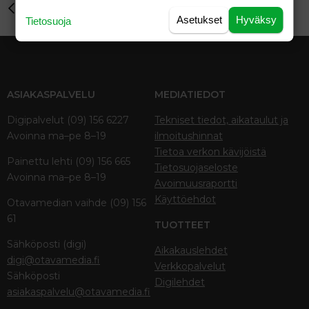
Perhe-elämä
Asetukset
Hyväksy
Tietosuoja
ASIAKASPALVELU
MEDIATIEDOT
Digipalvelut (09) 156 6227
Tekniset tiedot, aikataulut ja
Avoinna ma–pe 8–19
ilmoitushinnat
Tietoa verkon kävijöistä
Painettu lehti (09) 156 665
Tietosuojaseloste
Avoinna ma–pe 8–19
Avoimuusraportti
Käyttöehdot
Otavamedian vaihde (09) 156
61
TUOTTEET
Sähköposti (digi)
Aikakauslehdet
digi@otavamedia.fi
Verkkopalvelut
Sähköposti
Digilehdet
asiakaspalvelu@otavamedia.fi