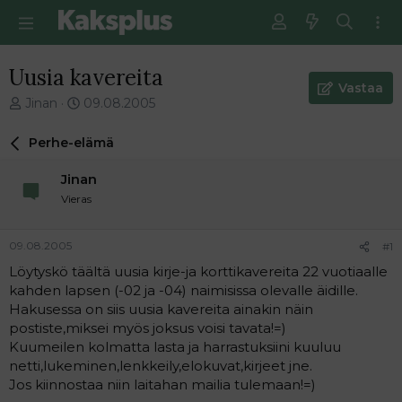
Uusia kavereita
Vastaa
V
E
Jinan
09.08.2005
i
n
e
s
Perhe-elämä
s
i
t
m
Jinan
i
m
Vieras
k
ä
e
i
t
n
09.08.2005
#1
j
e
Löytyskö täältä uusia kirje-ja korttikavereita 22 vuotiaalle
u
n
kahden lapsen (-02 ja -04) naimisissa olevalle äidille.
n
v
a
i
Hakusessa on siis uusia kavereita ainakin näin
l
e
postiste,miksei myös joksus voisi tavata!=)
o
s
Kuumeilen kolmatta lasta ja harrastuksiini kuuluu
i
t
netti,lukeminen,lenkkeily,elokuvat,kirjeet jne.
t
i
Jos kiinnostaa niin laitahan mailia tulemaan!=)
t