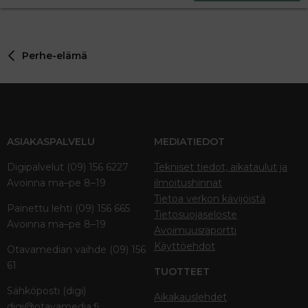
22
Times New Roman
26
Trebuchet MS
Perhe-elämä
Verdana
ASIAKASPALVELU
MEDIATIEDOT
Digipalvelut (09) 156 6227
Tekniset tiedot, aikataulut ja
Avoinna ma–pe 8–19
ilmoitushinnat
Tietoa verkon kävijöistä
Painettu lehti (09) 156 665
Tietosuojaseloste
Avoinna ma–pe 8–19
Avoimuusraportti
Käyttöehdot
Otavamedian vaihde (09) 156
61
TUOTTEET
Sähköposti (digi)
Aikakauslehdet
digi@otavamedia.fi