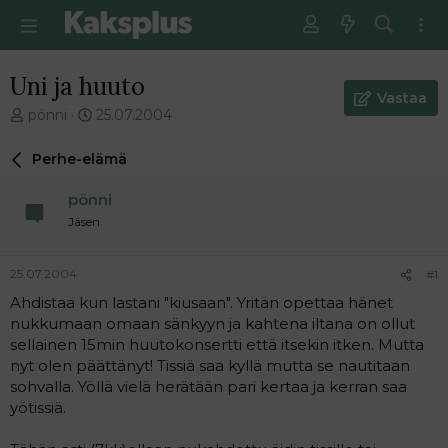
Uni ja huuto
Vastaa
V
E
pönni
25.07.2004
i
n
e
s
Perhe-elämä
s
i
t
m
pönni
i
m
Jäsen
k
ä
e
i
t
n
25.07.2004
#1
j
e
Ahdistaa kun lastani "kiusaan". Yritän opettaa hänet
u
n
nukkumaan omaan sänkyyn ja kahtena iltana on ollut
n
v
a
i
sellainen 15min huutokonsertti että itsekin itken. Mutta
l
e
nyt olen päättänyt! Tissiä saa kyllä mutta se nautitaan
o
s
sohvalla. Yöllä vielä herätään pari kertaa ja kerran saa
i
t
yötissiä.
t
i
t