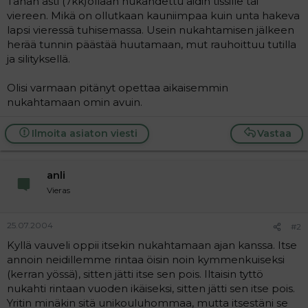
Tähän asti (7kk)ollaan nukahdettu äidin tissille tai
a
viereen. Mikä on ollutkaan kauniimpaa kuin unta hakeva
j
lapsi vieressä tuhisemassa. Usein nukahtamisen jälkeen
a
herää tunnin päästää huutamaan, mut rauhoittuu tutilla
ja silityksellä.
Olisi varmaan pitänyt opettaa aikaisemmin
nukahtamaan omin avuin.
Ilmoita asiaton viesti
Vastaa
anli
Vieras
25.07.2004
#2
Kyllä vauveli oppii itsekin nukahtamaan ajan kanssa. Itse
annoin neidillemme rintaa öisin noin kymmenkuiseksi
(kerran yössä), sitten jätti itse sen pois. Iltaisin tyttö
nukahti rintaan vuoden ikäiseksi, sitten jätti sen itse pois.
Yritin minäkin sitä unikouluhommaa, mutta itsestäni se