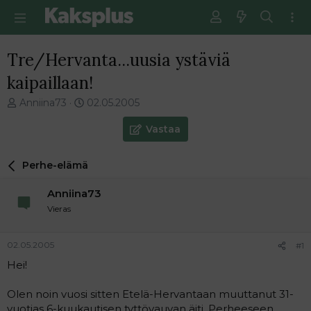
Tre/Hervanta...uusia ystäviä
kaipaillaan!
V
E
Anniina73
02.05.2005
i
n
e
s
Vastaa
s
i
t
m
Perhe-elämä
i
m
k
ä
Anniina73
e
i
t
n
Vieras
j
e
u
n
02.05.2005
#1
n
v
a
i
Hei!
l
e
o
s
Olen noin vuosi sitten Etelä-Hervantaan muuttanut 31-
i
t
vuotias 6-kuukautisen tyttövauvan äiti. Perheeseen