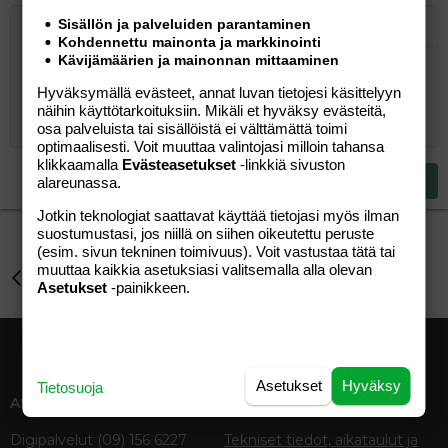
Sisällön ja palveluiden parantaminen
Järjestetty lista
Lihavoitu
Kursivoitu
Laajennettuun editoriin…
Lista
Laajennettuun editoriin…
Lisää hyperlinkki
Lisää kuva
Hymiöt
Laajennettuun editorii
Kumoa
Laajennettuu
Esikat
Kohdennettu mainonta ja markkinointi
Kävijämäärien ja mainonnan mittaaminen
Järjestämätön lista
Kirjoita vastaus...
Tasaa vasemmalle
9
Normal
Tallenna luonnos
Arial
Fontin koko
Tasaus
Lainaus
Tee uudelleen
Lisää video/media
BBCode-näkymä
Tekstiväri
Paragraph format
Lisää taulukko
Poista muotoilu
Kirjasintyyli
Insert horizontal line
Luonnokset
Yliviivaa
Spoiler
Alleviivattu
Koodi
Rivinsisäinen koodi
Rivinsisäinen spoiler
Hyväksymällä evästeet, annat luvan tietojesi käsittelyyn
10
Poista luonnos
Book Antiqua
Suurenna sisennystä
Heading 1
Keskitä
näihin käyttötarkoituksiin. Mikäli et hyväksy evästeitä,
12
osa palveluista tai sisällöistä ei välttämättä toimi
Courier New
Pienennä sisennystä
Tasaa oikealle
Heading 2
optimaalisesti. Voit muuttaa valintojasi milloin tahansa
15
Georgia
klikkaamalla
Evästeasetukset
-linkkiä sivuston
Justify text
Heading 3
Lähetä vastaus
alareunassa.
18
Tahoma
Jotkin teknologiat saattavat käyttää tietojasi myös ilman
22
Times New Roman
suostumustasi, jos niillä on siihen oikeutettu peruste
26
Trebuchet MS
(esim. sivun tekninen toimivuus). Voit vastustaa tätä tai
muuttaa kaikkia asetuksiasi valitsemalla alla olevan
Perhe-elämä
Verdana
Asetukset
-painikkeen.
Asetukset
Hyväksy
Tietosuoja
ASIAKASPALVELU
MEDIATIEDOT
Digipalvelut (09) 156 6227
Tekniset tiedot, aikataulut ja