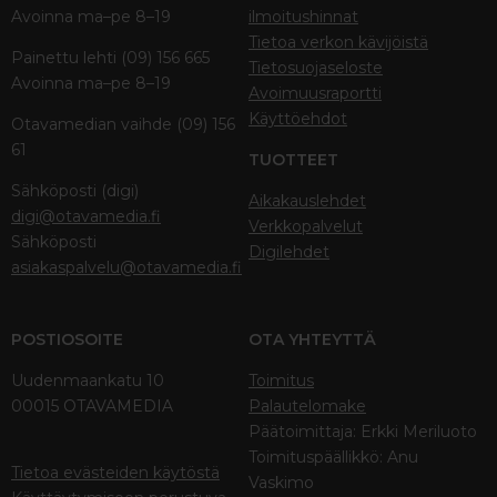
Avoinna ma–pe 8–19
ilmoitushinnat
Tietoa verkon kävijöistä
Painettu lehti (09) 156 665
Tietosuojaseloste
Avoinna ma–pe 8–19
Avoimuusraportti
Käyttöehdot
Otavamedian vaihde (09) 156
61
TUOTTEET
Sähköposti (digi)
Aikakauslehdet
digi@otavamedia.fi
Verkkopalvelut
Sähköposti
Digilehdet
asiakaspalvelu@otavamedia.fi
POSTIOSOITE
OTA YHTEYTTÄ
Uudenmaankatu 10
Toimitus
00015 OTAVAMEDIA
Palautelomake
Päätoimittaja: Erkki Meriluoto
Toimituspäällikkö: Anu
Tietoa evästeiden käytöstä
Vaskimo