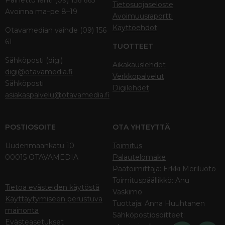
Tietosuojaseloste
Avoinna ma–pe 8–19
Avoimuusraportti
Käyttöehdot
Otavamedian vaihde (09) 156
61
TUOTTEET
Sähköposti (digi)
Aikakauslehdet
digi@otavamedia.fi
Verkkopalvelut
Sähköposti
Digilehdet
asiakaspalvelu@otavamedia.fi
POSTIOSOITE
OTA YHTEYTTÄ
Uudenmaankatu 10
Toimitus
00015 OTAVAMEDIA
Palautelomake
Päätoimittaja: Erkki Meriluoto
Toimituspäällikkö: Anu
Tietoa evästeiden käytöstä
Vaskimo
Käyttäytymiseen perustuva
Tuottaja: Anna Huuhtanen
mainonta
Sähköpostiosoitteet:
Evästeasetukset