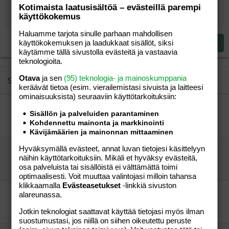
10
Poista luonnos
Book Antiqua
Suurenna sisennystä
Heading 1
Keskitä
Kotimaista laatusisältöä – evästeillä parempi
käyttökokemus
12
Courier New
Pienennä sisennystä
Tasaa oikealle
Heading 2
15
Georgia
Haluamme tarjota sinulle parhaan mahdollisen
Justify text
Heading 3
käyttökokemuksen ja laadukkaat sisällöt, siksi
Lähetä vastaus
18
Tahoma
käytämme tällä sivustolla evästeitä ja vastaavia
teknologioita.
22
Times New Roman
26
Otava
ja sen
(95) teknologia- ja mainoskumppania
Trebuchet MS
Similar threads
keräävät tietoa (esim. vierailemis­tasi sivuista ja laitteesi
Verdana
ominaisuuk­sista) seuraaviin käyttötarkoituksiin:
3-vuotiaan siitepölyallergia
Sisällön ja palveluiden parantaminen
duhadedä
Aihe vapaa
Kohdennettu mainonta ja markkinointi
"Hoitsu"
15.04.2015
Aihe vapaa
7
Kävijämäärien ja mainonnan mittaaminen
Hyväksymällä evästeet, annat luvan tietojesi käsittelyyn
maitoallergiasta!
näihin käyttötarkoituksiin. Mikäli et hyväksy evästeitä,
Tyttöni Tuulispää
Perhe-elämä
osa palveluista tai sisällöistä ei välttämättä toimi
pikkueppu
28.07.2006
Perhe-elämä
4
optimaalisesti. Voit muuttaa valintojasi milloin tahansa
klikkaamalla
Evästeasetukset
-linkkiä sivuston
4-vuotiaan iho-oireilu ja mahdolliset allergiat
alareunassa.
allergikkoko?
Perhe-elämä
Jotkin teknologiat saattavat käyttää tietojasi myös ilman
Mehiläinen Senja
07.05.2014
Perhe-elämä
1
suostumustasi, jos niillä on siihen oikeutettu peruste