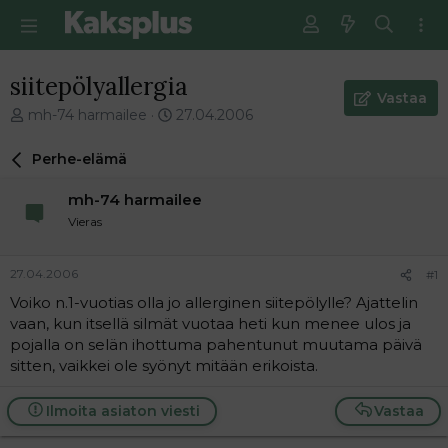
siitepölyallergia
Vastaa
V
E
mh-74 harmailee
27.04.2006
i
n
e
s
Perhe-elämä
s
i
t
m
mh-74 harmailee
i
m
Vieras
k
ä
e
i
t
n
27.04.2006
#1
j
e
Voiko n.1-vuotias olla jo allerginen siitepölylle? Ajattelin
u
n
vaan, kun itsellä silmät vuotaa heti kun menee ulos ja
n
v
a
i
pojalla on selän ihottuma pahentunut muutama päivä
l
e
sitten, vaikkei ole syönyt mitään erikoista.
o
s
i
t
Ilmoita asiaton viesti
Vastaa
t
i
t