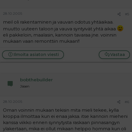
28.10.2005
#5
meil oli rakentaminen ja vauvan odotus yhtäaikaa.
muutto uuteen taloon ja vauva syntyivät yhtä aikaa
eli pakkeloin, maalasin, kannoin tavaraa jne. voinnin
mukaan vaan remonttiin mukaan!!
Ilmoita asiaton viesti
Vastaa
bobthebuilder
Jäsen
28.10.2005
#6
Oman voinnin mukaan tekisin mita mieli tekee, kylla
kroppa ilmoittaa kun ei enaa jaksa. itse kannoin mieheni
kanssa viikko ennen synnytysta raskaan pinnasangyn
ylakertaan, mika ei ollut mikaan helppo homma kun oli