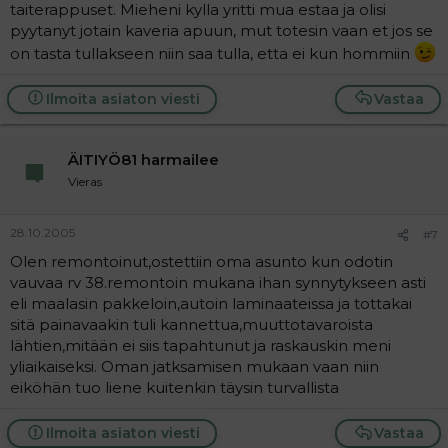
taiterappuset. Mieheni kylla yritti mua estaa ja olisi
pyytanyt jotain kaveria apuun, mut totesin vaan et jos se
on tasta tullakseen niin saa tulla, etta ei kun hommiin
Ilmoita asiaton viesti
Vastaa
ÄITIYÖ81 harmailee
Vieras
28.10.2005
#7
Olen remontoinut,ostettiin oma asunto kun odotin
vauvaa rv 38.remontoin mukana ihan synnytykseen asti
eli maalasin pakkeloin,autoin laminaateissa ja tottakai
sitä painavaakin tuli kannettua,muuttotavaroista
lähtien,mitään ei siis tapahtunut ja raskauskin meni
yliaikaiseksi. Oman jatksamisen mukaan vaan niin
eiköhän tuo liene kuitenkin täysin turvallista
Ilmoita asiaton viesti
Vastaa