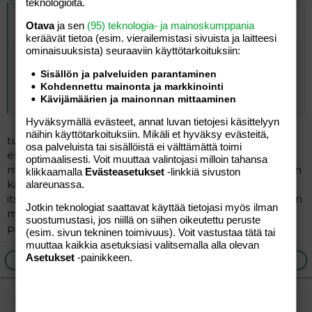
teknologioita.
Alkuperäinen kirjoittaja
27.10.2005 klo 21:33 vaahtera
Otava
ja sen
(95) teknologia- ja mainoskumppania
kirjoitti
:
keräävät tietoa (esim. vierailemis­tasi sivuista ja laitteesi
ominaisuuk­sista) seuraaviin käyttötarkoituksiin:
meil oli rakentaminen ja vauvan odotus yhtäaikaa.
muutto uuteen taloon ja vauva syntyivät yhtä aikaa
Sisällön ja palveluiden parantaminen
eli pakkeloin, maalasin, kannoin tavaraa jne. voinnin
Kohdennettu mainonta ja markkinointi
mukaan vaan remonttiin mukaan!!
Kävijämäärien ja mainonnan mittaaminen
Hyväksymällä evästeet, annat luvan tietojesi käsittelyyn
näihin käyttötarkoituksiin. Mikäli et hyväksy evästeitä,
tuli mieleen että mulla oli silloin -04 laskettu aika
osa palveluista tai sisällöistä ei välttämättä toimi
elokuun alussa, ni touko-kesäkuun vaihteessa muutin
optimaalisesti. Voit muuttaa valintojasi milloin tahansa
meidät uuteen asuntoon, mies oli silloin merillä. toki sain
klikkaamalla
Evästeasetukset
-linkkiä sivuston
kantoapua, mut maalailin sisäpintoja ja pakkasin kaiken
alareunassa.
itse, ja myös suurimman osan kokosin ja laatikot kannoin
Jotkin teknologiat saattavat käyttää tietojasi myös ilman
melkein kaikki. huonekaluihin ja kaikista isoimpiin ja
suostumustasi, jos niillä on siihen oikeutettu peruste
painavimpiin laatikoihin sain apua.
(esim. sivun tekninen toimivuus). Voit vastustaa tätä tai
muuttaa kaikkia asetuksiasi valitsemalla alla olevan
Asetukset
-painikkeen.
Ilmoita asiaton viesti
Vastaa
moppimamma