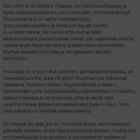
Itse olen ammatiltani maalari, siis rakennusmaalari ja
koko raskausaikana en ole oman alan hommia tehnyt.
Kouluaikana kun sattui olemaan joku
työturvallisuusviikko ja siellä piti käydä luento
kuuntelemassa, niin selvis että esimerkiksi
vesiohenteiset parkettilakat voivat olla vaarallisia sikiölle,
vaikka eivät haise tai niitä ei paljain käsin koskettelisi.
Myrkyt pääsee ihon läpi ja hengityksen kautta
elimistöön.
Koulussa oli myös ollut tyttönen (pintakäsittelyalalla, siis
maalaripuolella), joka oli sitten huomannut olevansa
raskaana. Kaikkien hänen käyttämiensä maalien,
tasoitteiden yms. käyttöturvallisuustiedotteet oli tutkittu
lääkärin kanssa ja oli ilmennyt, että ei siellä niitä
vesiohenteisia sisäseinämaalejakaan paljon ollut, mitä
olisi uskaltanut käyttää raskausaikana.
On tietysti eri asia, jos ko. hommia tekee ammatikseen
päivästä toiseen, enkä halua pelotella ketään, mutta itse
en todellakaan ole teloihin ja pensseleihin koskenut