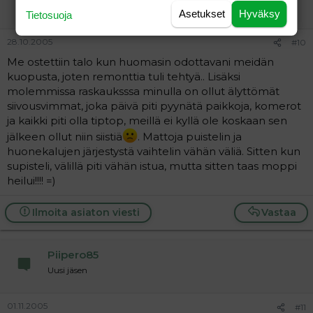
Vieras
Asetukset
Hyväksy
Tietosuoja
28.10.2005
#10
Me ostettiin talo kun huomasin odottavani meidän
kuopusta, joten remonttia tuli tehtyä.. Lisäksi
molemmissa raskauksssa minulla on ollut älyttömät
siivousvimmat, joka päivä piti pyynätä paikkoja, komerot
ja kaikki piti olla tiptop, meillä ei kyllä ole koskaan sen
jälkeen ollut niin siistiä
. Mattoja puistelin ja
huonekalujen järjestystä vaihtelin vähän väliä. Sitten kun
supisteli, välillä piti vähän istua, mutta sitten taas moppi
heilui!!!! =)
Ilmoita asiaton viesti
Vastaa
Piipero85
Uusi jäsen
01.11.2005
#11