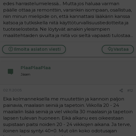
edes harrastelumielessä... Mutta jos haluaa varman
päälle ottaa ja remonttiin, varsinkiin isompaan, osallistua,
niin minun mielipide on, että kannattaisi lääkärin kanssa
katsoa ja tutkiskella niitä käyttöturvallisuustiedotteita ja
tuoteselosteita. Ne löytyvät ainakin yleisimpien
maalitehtaiden sivuilta ja niitä voi sieltä vapaasti tulostaa...
Ilmoita asiaton viesti
Vastaa
PlaaPlaaPlaa
Jäsen
02.11.2005
#12
Eka kolmanneksella me muutettiin ja kannoin paljon
painavia, maalasin seiniä ja tapetoin. Viikolla 20 - 24
maalailin lisää seiniä ja viel viikolla 30 maalasin ja tapetoin
lapsen tulevan huoneen. Eikä alkanu ees oikeestaan
supistaan paitsi noiden 20 - 24 viikkojen aikana. Ja terve,
iloinen lapsi syntyi 40+0. Mut olin koko odotusajan