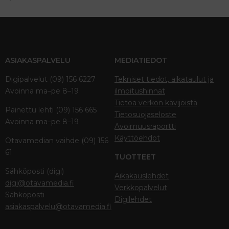
ASIAKASPALVELU
MEDIATIEDOT
Digipalvelut (09) 156 6227
Tekniset tiedot, aikataulut ja
Avoinna ma–pe 8–19
ilmoitushinnat
Tietoa verkon kävijöistä
Painettu lehti (09) 156 665
Tietosuojaseloste
Avoinna ma–pe 8–19
Avoimuusraportti
Käyttöehdot
Otavamedian vaihde (09) 156
61
TUOTTEET
Sähköposti (digi)
Aikakauslehdet
digi@otavamedia.fi
Verkkopalvelut
Sähköposti
Digilehdet
asiakaspalvelu@otavamedia.fi