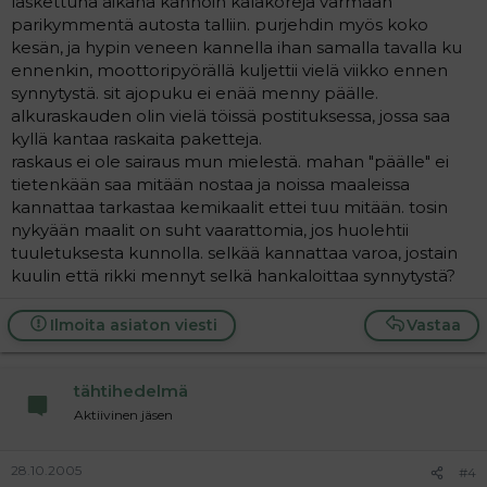
laskettuna aikana kannoin kalakoreja varmaan
parikymmentä autosta talliin. purjehdin myös koko
kesän, ja hypin veneen kannella ihan samalla tavalla ku
ennenkin, moottoripyörällä kuljettii vielä viikko ennen
synnytystä. sit ajopuku ei enää menny päälle.
alkuraskauden olin vielä töissä postituksessa, jossa saa
kyllä kantaa raskaita paketteja.
raskaus ei ole sairaus mun mielestä. mahan "päälle" ei
tietenkään saa mitään nostaa ja noissa maaleissa
kannattaa tarkastaa kemikaalit ettei tuu mitään. tosin
nykyään maalit on suht vaarattomia, jos huolehtii
tuuletuksesta kunnolla. selkää kannattaa varoa, jostain
kuulin että rikki mennyt selkä hankaloittaa synnytystä?
Ilmoita asiaton viesti
Vastaa
tähtihedelmä
Aktiivinen jäsen
28.10.2005
#4