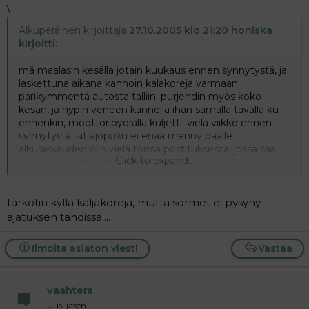
\
Alkuperäinen kirjoittaja
27.10.2005 klo 21:20 honiska
kirjoitti
:
mä maalasin kesällä jotain kuukaus ennen synnytystä, ja
laskettuna aikana kannoin kalakoreja varmaan
parikymmentä autosta talliin. purjehdin myös koko
kesän, ja hypin veneen kannella ihan samalla tavalla ku
ennenkin, moottoripyörällä kuljettii vielä viikko ennen
synnytystä. sit ajopuku ei enää menny päälle.
alkuraskauden olin vielä töissä postituksessa, jossa saa
Click to expand...
kyllä kantaa raskaita paketteja.
raskaus ei ole sairaus mun mielestä. mahan "päälle" ei
tietenkään saa mitään nostaa ja noissa maaleissa
kannattaa tarkastaa kemikaalit ettei tuu mitään. tosin
tarkotin kyllä kaljakoreja, mutta sormet ei pysyny
nykyään maalit on suht vaarattomia, jos huolehtii
ajatuksen tahdissa....
tuuletuksesta kunnolla. selkää kannattaa varoa, jostain
kuulin että rikki mennyt selkä hankaloittaa synnytystä?
Ilmoita asiaton viesti
Vastaa
vaahtera
Uusi jäsen