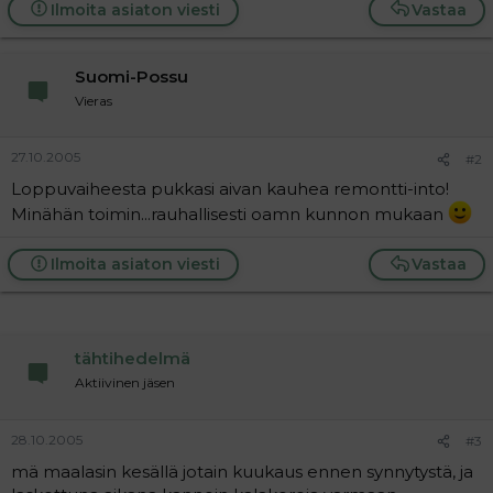
a
Ilmoita asiaton viesti
Vastaa
j
a
Suomi-Possu
Vieras
27.10.2005
#2
Loppuvaiheesta pukkasi aivan kauhea remontti-into!
Minähän toimin...rauhallisesti oamn kunnon mukaan
Ilmoita asiaton viesti
Vastaa
tähtihedelmä
Aktiivinen jäsen
28.10.2005
#3
mä maalasin kesällä jotain kuukaus ennen synnytystä, ja