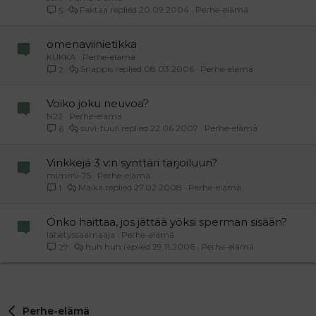
Faktaa
20.09.2004
Perhe-elämä
5
omenaviinietikka
KUKKA
Perhe-elämä
Snappis
08.03.2006
Perhe-elämä
2
Voiko joku neuvoa?
N22
Perhe-elämä
suvi-tuuli
22.06.2007
Perhe-elämä
6
Vinkkejä 3 v:n synttäri tarjoiluun?
mimmi-75
Perhe-elämä
Maika
27.02.2008
Perhe-elämä
1
Onko haittaa, jos jättää yöksi sperman sisään?
lähetyssaarnaaja
Perhe-elämä
huh huh
29.11.2006
Perhe-elämä
27
Perhe-elämä