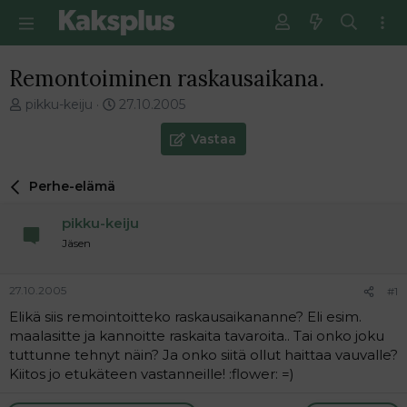
Remontoiminen raskausaikana.
V
E
pikku-keiju
27.10.2005
i
n
e
s
Vastaa
s
i
t
m
Perhe-elämä
i
m
k
ä
pikku-keiju
e
i
t
n
Jäsen
j
e
u
n
27.10.2005
#1
n
v
a
i
Elikä siis remointoitteko raskausaikananne? Eli esim.
l
e
maalasitte ja kannoitte raskaita tavaroita.. Tai onko joku
o
s
tuttunne tehnyt näin? Ja onko siitä ollut haittaa vauvalle?
i
t
Kiitos jo etukäteen vastanneille! :flower: =)
t
i
t