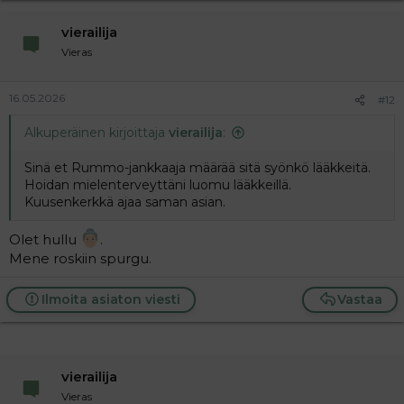
vierailija
Vieras
16.05.2026
#12
Alkuperäinen kirjoittaja
vierailija
:
Sinä et Rummo-jankkaaja määrää sitä syönkö lääkkeitä.
Hoidan mielenterveyttäni luomu lääkkeillä.
Kuusenkerkkä ajaa saman asian.
Olet hullu
.
Mene roskiin spurgu.
Ilmoita asiaton viesti
Vastaa
vierailija
Vieras