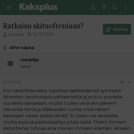
Ratkaisu skitsofreniaan?
Vastaa
V
E
vierailija
16.05.2026
i
n
e
s
Aihe vapaa
s
i
t
m
vierailija
i
m
Vieras
k
ä
e
i
t
n
16.05.2026
#1
j
e
Kun skitsofreenikko lopettaa lääkkeidensä syömisen
u
n
läheisten varoituksista piittaamatta ja joutuu puoleksi
n
v
a
i
vuodeksi sairaalaan, mutta luulee vielä sen jälkeen
l
e
olevansa terve ja lääkkeiden turhia, mitä hänen
o
s
kanssaan oikein pitäisi tehdä? Ei oikein voi rankaista,
i
t
mutta pysyvä pakkolääkitys pitäisi sallia. Yhden ihmisen
t
i
skitsofrenia tuhoaa aina monen ihmisen elämän. Ainakin
t