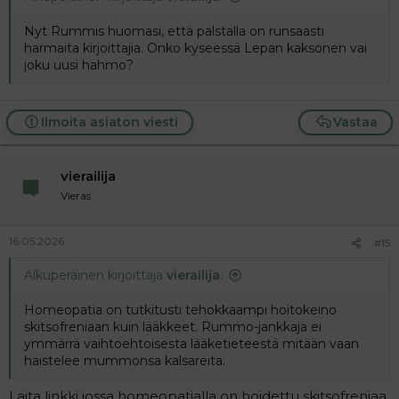
Nyt Rummis huomasi, että palstalla on runsaasti
harmaita kirjoittajia. Onko kyseessä Lepan kaksonen vai
joku uusi hahmo?
Ilmoita asiaton viesti
Vastaa
vierailija
Vieras
16.05.2026
#15
Alkuperäinen kirjoittaja
vierailija
:
Homeopatia on tutkitusti tehokkaampi hoitokeino
skitsofreniaan kuin lääkkeet. Rummo-jankkaja ei
ymmärrä vaihtoehtoisesta lääketieteestä mitään vaan
haistelee mummonsa kalsareita.
Laita linkki jossa homeopatialla on hoidettu skitsofreniaa