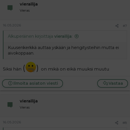
vierailija
Vieras
16.05.2026
#7
Alkuperäinen kirjoittaja
vierailija
:
Kuusenkerkkä auttaa yskään ja hengitysteihin mutta ei
aivokoppaan.
(
)
Siksi hän
on mikä on eikä muuksi muutu
Ilmoita asiaton viesti
Vastaa
vierailija
Vieras
16.05.2026
#8