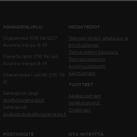
ASIAKASPALVELU
MEDIATIEDOT
Digipalvelut (09) 156 6227
Tekniset tiedot, aikataulut ja
Avoinna ma–pe 8–19
ilmoitushinnat
Tietoa verkon kävijöistä
Painettu lehti (09) 156 665
Tietosuojaseloste
Avoinna ma–pe 8–19
Avoimuusraportti
Käyttöehdot
Otavamedian vaihde (09) 156
61
TUOTTEET
Sähköposti (digi)
Aikakauslehdet
digi@otavamedia.fi
Verkkopalvelut
Sähköposti
Digilehdet
asiakaspalvelu@otavamedia.fi
POSTIOSOITE
OTA YHTEYTTÄ