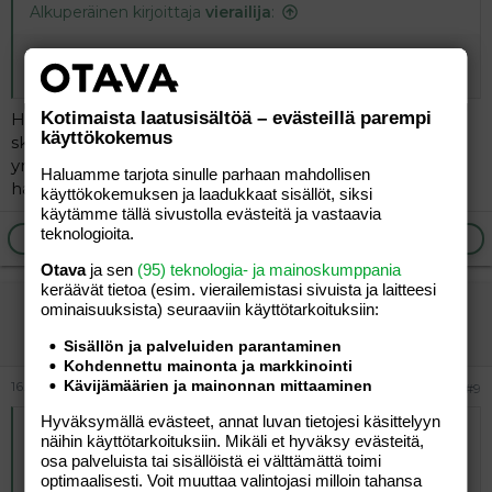
Alkuperäinen kirjoittaja
vierailija
:
Kuusenkerkkä auttaa yskään ja hengitysteihin mutta ei
aivokoppaan.
Kotimaista laatusisältöä – evästeillä parempi
Homeopatia on tutkitusti tehokkaampi hoitokeino
käyttökokemus
skitsofreniaan kuin lääkkeet. Rummo-jankkaja ei
ymmärrä vaihtoehtoisesta lääketieteestä mitään vaan
Haluamme tarjota sinulle parhaan mahdollisen
haistelee mummonsa kalsareita.
käyttökokemuksen ja laadukkaat sisällöt, siksi
käytämme tällä sivustolla evästeitä ja vastaavia
teknologioita.
Ilmoita asiaton viesti
Vastaa
Otava
ja sen
(95) teknologia- ja mainoskumppania
keräävät tietoa (esim. vierailemis­tasi sivuista ja laitteesi
vierailija
ominaisuuk­sista) seuraaviin käyttötarkoituksiin:
Vieras
Sisällön ja palveluiden parantaminen
Kohdennettu mainonta ja markkinointi
Kävijämäärien ja mainonnan mittaaminen
16.05.2026
#9
Hyväksymällä evästeet, annat luvan tietojesi käsittelyyn
Alkuperäinen kirjoittaja
vierailija
:
näihin käyttötarkoituksiin. Mikäli et hyväksy evästeitä,
osa palveluista tai sisällöistä ei välttämättä toimi
Homeopatia on tutkitusti tehokkaampi hoitokeino
optimaalisesti. Voit muuttaa valintojasi milloin tahansa