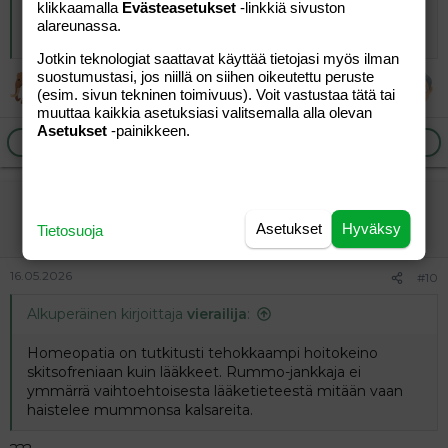
skitsofreniaan kuin lääkkeet. Rummo-jankkaja ei
klikkaamalla
Evästeasetukset
-linkkiä sivuston
ymmärrä vaihtoehtoisesta lääketieteestä mitään vaan
alareunassa.
haistelee mummonsa kalsareita.
Jotkin teknologiat saattavat käyttää tietojasi myös ilman
suostumustasi, jos niillä on siihen oikeutettu peruste
(esim. sivun tekninen toimivuus). Voit vastustaa tätä tai
muuttaa kaikkia asetuksiasi valitsemalla alla olevan
Asetukset
-painikkeen.
Ilmoita asiaton viesti
Vastaa
vierailija
Vieras
Asetukset
Hyväksy
Tietosuoja
16.05.2026
#10
Alkuperäinen kirjoittaja
vierailija
:
Homeopatia on tutkitusti tehokkaampi hoitokeino
skitsofreniaan kuin lääkkeet. Rummo-jankkaja ei
ymmärrä vaihtoehtoisesta lääketieteestä mitään vaan
haistelee mummonsa kalsareita.