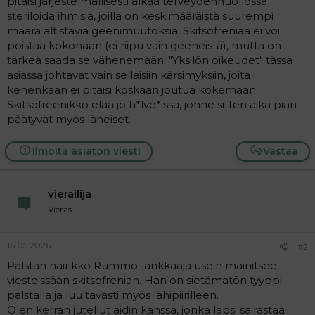
pitäisi järjestelmällisesti alkaa terveydenhuollossa
a
steriloida ihmisiä, joilla on keskimääräistä suurempi
j
määrä altistavia geenimuutoksia. Skitsofreniaa ei voi
a
poistaa kokonaan (ei riipu vain geeneistä), mutta on
tärkeä saada se vähenemään. "Yksilön oikeudet" tässä
asiassa johtavat vain sellaisiin kärsimyksiin, joita
kenenkään ei pitäisi koskaan joutua kokemaan.
Skitsofreenikko elää jo h*lve*issä, jonne sitten aika pian
päätyvät myös läheiset.
Ilmoita asiaton viesti
Vastaa
vierailija
Vieras
16.05.2026
#2
Palstan häirikkö Rummo-jankkaaja usein mainitsee
viesteissään skitsofrenian. Hän on sietämätön tyyppi
palstalla ja luultavasti myös lähipiirilleen.
Olen kerran jutellut äidin kanssa, jonka lapsi sairastaa