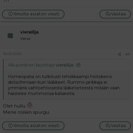
???
Ilmoita asiaton viesti
Vastaa
vierailija
Vieras
16.05.2026
#11
Alkuperäinen kirjoittaja
vierailija
:
Homeopatia on tutkitusti tehokkaampi hoitokeino
skitsofreniaan kuin lääkkeet. Rummo-jankkaja ei
ymmärrä vaihtoehtoisesta lääketieteestä mitään vaan
haistelee mummonsa kalsareita.
Olet hullu
.
Mene roskiin spurgu.
Ilmoita asiaton viesti
Vastaa