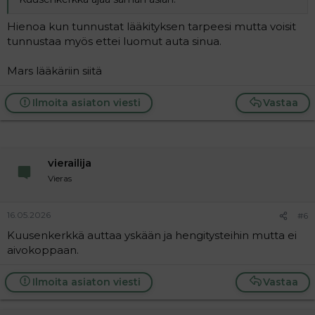
Hienoa kun tunnustat lääkityksen tarpeesi mutta voisit
tunnustaa myös ettei luomut auta sinua.
Mars lääkäriin siitä
Ilmoita asiaton viesti
Vastaa
vierailija
Vieras
16.05.2026
#6
Kuusenkerkkä auttaa yskään ja hengitysteihin mutta ei
aivokoppaan.
Ilmoita asiaton viesti
Vastaa