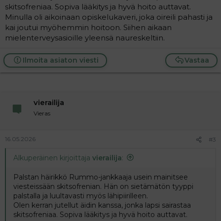
skitsofreniaa. Sopiva lääkitys ja hyvä hoito auttavat.
Minulla oli aikoinaan opiskelukaveri, joka oireili pahasti ja
kai joutui myöhemmin hoitoon. Siihen aikaan
mielenterveysasioille yleensä naureskeltiin.
Ilmoita asiaton viesti
Vastaa
vierailija
Vieras
16.05.2026
#3
Alkuperäinen kirjoittaja
vierailija
:
Palstan häirikkö Rummo-jankkaaja usein mainitsee
viesteissään skitsofrenian. Hän on sietämätön tyyppi
palstalla ja luultavasti myös lähipiirilleen.
Olen kerran jutellut äidin kanssa, jonka lapsi sairastaa
skitsofreniaa. Sopiva lääkitys ja hyvä hoito auttavat.