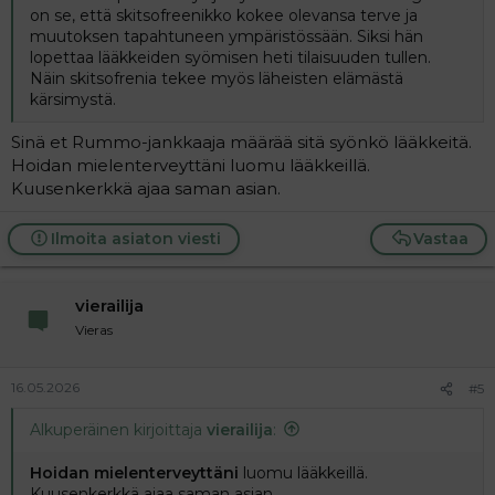
on se, että skitsofreenikko kokee olevansa terve ja
muutoksen tapahtuneen ympäristössään. Siksi hän
lopettaa lääkkeiden syömisen heti tilaisuuden tullen.
Näin skitsofrenia tekee myös läheisten elämästä
kärsimystä.
Sinä et Rummo-jankkaaja määrää sitä syönkö lääkkeitä.
Hoidan mielenterveyttäni luomu lääkkeillä.
Kuusenkerkkä ajaa saman asian.
Ilmoita asiaton viesti
Vastaa
vierailija
Vieras
16.05.2026
#5
Alkuperäinen kirjoittaja
vierailija
:
Hoidan mielenterveyttäni
luomu lääkkeillä.
Kuusenkerkkä ajaa saman asian.