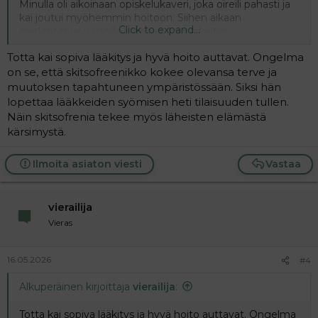
Minulla oli aikoinaan opiskelukaveri, joka oireili pahasti ja
kai joutui myöhemmin hoitoon. Siihen aikaan
Click to expand...
mielenterveysasioille yleensä naureskeltiin.
Totta kai sopiva lääkitys ja hyvä hoito auttavat. Ongelma
on se, että skitsofreenikko kokee olevansa terve ja
muutoksen tapahtuneen ympäristössään. Siksi hän
lopettaa lääkkeiden syömisen heti tilaisuuden tullen.
Näin skitsofrenia tekee myös läheisten elämästä
kärsimystä.
Ilmoita asiaton viesti
Vastaa
vierailija
Vieras
16.05.2026
#4
Alkuperäinen kirjoittaja
vierailija
:
Totta kai sopiva lääkitys ja hyvä hoito auttavat. Ongelma