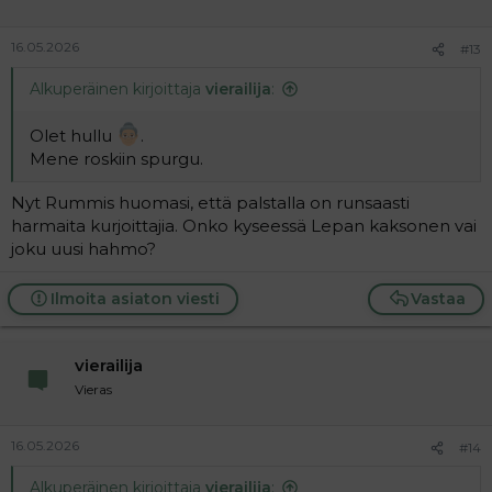
16.05.2026
#13
Alkuperäinen kirjoittaja
vierailija
:
Olet hullu
.
Mene roskiin spurgu.
Nyt Rummis huomasi, että palstalla on runsaasti
harmaita kurjoittajia. Onko kyseessä Lepan kaksonen vai
joku uusi hahmo?
Ilmoita asiaton viesti
Vastaa
vierailija
Vieras
16.05.2026
#14
Alkuperäinen kirjoittaja
vierailija
: