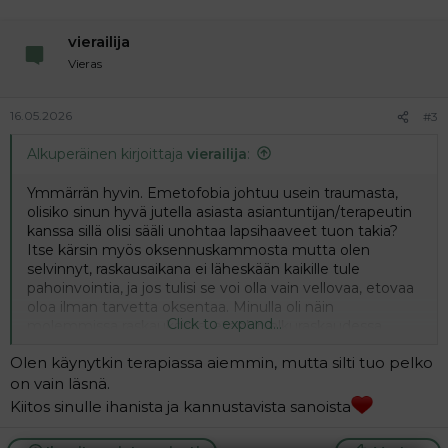
vierailija
Vieras
16.05.2026
#3
Alkuperäinen kirjoittaja
vierailija
:
Ymmärrän hyvin. Emetofobia johtuu usein traumasta,
olisiko sinun hyvä jutella asiasta asiantuntijan/terapeutin
kanssa sillä olisi sääli unohtaa lapsihaaveet tuon takia?
Itse kärsin myös oksennuskammosta mutta olen
selvinnyt, raskausaikana ei läheskään kaikille tule
pahoinvointia, ja jos tulisi se voi olla vain vellovaa, etovaa
oloa ilman tarvetta oksentaa. Minulla oli näin
Click to expand...
molemmissa raskauksissa, etenkin alkuraskaudessa.
Jälkimmäisessä käytin Sea-band-rannekkeita
Olen käynytkin terapiassa aiemmin, mutta silti tuo pelko
ensimmäiset kuukaudet ja ne auttoivat todella hyvin!
on vain läsnä.
Kaikkea hyvää sinulle toivotan
Kiitos sinulle ihanista ja kannustavista sanoista