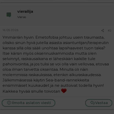
a
j
vierailija
a
Vieras
16.05.2026
#2
Ymmärrän hyvin. Emetofobia johtuu usein traumasta,
olisiko sinun hyvä jutella asiasta asiantuntijan/terapeutin
kanssa sillä olisi sääli unohtaa lapsihaaveet tuon takia?
Itse kärsin myös oksennuskammosta mutta olen
selvinnyt, raskausaikana ei läheskään kaikille tule
pahoinvointia, ja jos tulisi se voi olla vain vellovaa, etovaa
oloa ilman tarvetta oksentaa. Minulla oli näin
molemmissa raskauksissa, etenkin alkuraskaudessa.
Jälkimmäisessä käytin Sea-band-rannekkeita
ensimmäiset kuukaudet ja ne auttoivat todella hyvin!
Kaikkea hyvää sinulle toivotan
Ilmoita asiaton viesti
Vastaa