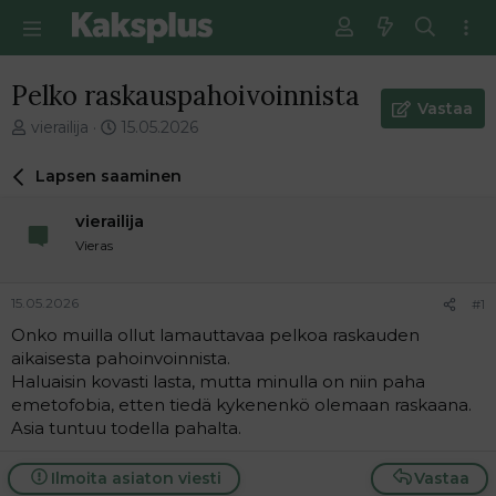
Pelko raskauspahoivoinnista
Vastaa
V
E
vierailija
15.05.2026
i
n
e
s
Lapsen saaminen
s
i
t
m
vierailija
i
m
Vieras
k
ä
e
i
t
n
15.05.2026
#1
j
e
Onko muilla ollut lamauttavaa pelkoa raskauden
u
n
aikaisesta pahoinvoinnista.
n
v
a
i
Haluaisin kovasti lasta, mutta minulla on niin paha
l
e
emetofobia, etten tiedä kykenenkö olemaan raskaana.
o
s
Asia tuntuu todella pahalta.
i
t
t
i
Ilmoita asiaton viesti
Vastaa
t