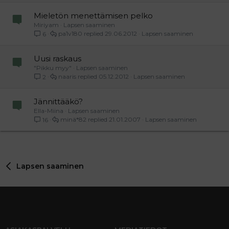
Mieletön menettämisen pelko
Miriyam
Lapsen saaminen
pa1v180
29.06.2012
Lapsen saaminen
6
Uusi raskaus
"Pikku myy"
Lapsen saaminen
naaris
05.12.2012
Lapsen saaminen
2
Jännittääkö?
Ella-Miina
Lapsen saaminen
minä*82
21.01.2007
Lapsen saaminen
16
Lapsen saaminen