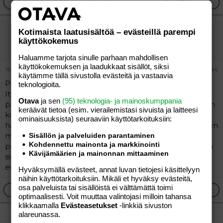
Ilmoita asiaton viesti
Vastaa
Kotimaista laatusisältöä – evästeillä parempi
heltsuli
käyttökokemus
Tunnettu jäsen
Haluamme tarjota sinulle parhaan mahdollisen
käyttökokemuksen ja laadukkaat sisällöt, siksi
16.06.2026
#4
käytämme tällä sivustolla evästeitä ja vastaavia
Pahoinvointiin on nykyää mahdollista saada ”lääkitys”.
teknologioita.
Itselläni oli bonjesta käytössä ja uskon että helpotti
Otava
ja sen
(95) teknologia- ja mainoskumppania
paljon olemista. Toki vaikka otin aamuin illoin, oksentelin
keräävät tietoa (esim. vierailemis­tasi sivuista ja laitteesi
kuitenkin mutta oletan että oli tasaisempi olo enkä
ominaisuuk­sista) seuraaviin käyttötarkoituksiin:
halailut pönttöä läheskään joka päivä. Niin kuin edellinen
maininnut niin sea-band rannekkeet ranteisiin. Pelkäsin
Sisällön ja palveluiden parantaminen
Kohdennettu mainonta ja markkinointi
paljonkin pahoinvointia, mutta siitäkin selvittiin. Etköhän
Kävijämäärien ja mainonnan mittaaminen
sinäkin selviä ja eihän sitä välttämättä tosiaan kaikille
edes tule.
Hyväksymällä evästeet, annat luvan tietojesi käsittelyyn
näihin käyttötarkoituksiin. Mikäli et hyväksy evästeitä,
osa palveluista tai sisällöistä ei välttämättä toimi
Ilmoita asiaton viesti
Vastaa
optimaalisesti. Voit muuttaa valintojasi milloin tahansa
klikkaamalla
Evästeasetukset
-linkkiä sivuston
alareunassa.