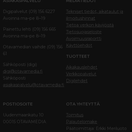
ASIAKASPALVELU
MEDIATIEDOT
Digipalvelut (09) 156 6227
Tekniset tiedot, aikataulut ja
Avoinna ma–pe 8–19
ilmoitushinnat
Tietoa verkon kävijöistä
Painettu lehti (09) 156 665
Tietosuojaseloste
Avoinna ma–pe 8–19
Avoimuusraportti
Käyttöehdot
Otavamedian vaihde (09) 156
61
TUOTTEET
Sähköposti (digi)
Aikakauslehdet
digi@otavamedia.fi
Verkkopalvelut
Sähköposti
Digilehdet
asiakaspalvelu@otavamedia.fi
POSTIOSOITE
OTA YHTEYTTÄ
Uudenmaankatu 10
Toimitus
00015 OTAVAMEDIA
Palautelomake
Päätoimittaja: Erkki Meriluoto