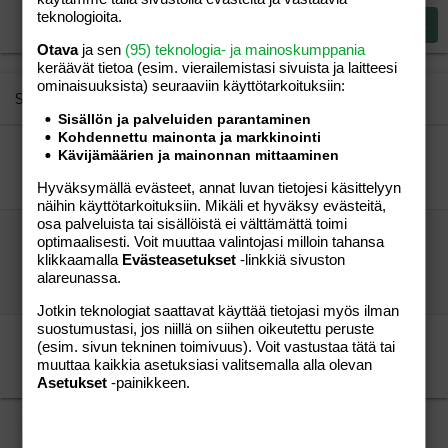
15
Georgia
Justify text
teknologioita.
Heading 3
Lähetä vastaus
18
Tahoma
Otava
ja sen
(95) teknologia- ja mainoskumppania
22
Times New Roman
keräävät tietoa (esim. vierailemis­tasi sivuista ja laitteesi
ominaisuuk­sista) seuraaviin käyttötarkoituksiin:
26
Trebuchet MS
Similar threads
Sisällön ja palveluiden parantaminen
Verdana
Kohdennettu mainonta ja markkinointi
Suomennetaan yhdessä!
Kävijämäärien ja mainonnan mittaaminen
ap
Aihe vapaa
Hyväksymällä evästeet, annat luvan tietojesi käsittelyyn
vierailija
22.08.2016
Aihe vapaa
6
näihin käyttötarkoituksiin. Mikäli et hyväksy evästeitä,
osa palveluista tai sisällöistä ei välttämättä toimi
Pääministeri jyrkkänä mamuille: opetelkaa
optimaalisesti. Voit muuttaa valintojasi milloin tahansa
maan tavat!!
klikkaamalla
Evästeasetukset
-linkkiä sivuston
Järki palaamassa
Aihe vapaa
alareunassa.
vieras
01.12.2009
Aihe vapaa
13
Jotkin teknologiat saattavat käyttää tietojasi myös ilman
suostumustasi, jos niillä on siihen oikeutettu peruste
Mietitään, miksi juuri nyt ihmismassat liikkuvat
(esim. sivun tekninen toimivuus). Voit vastustaa tätä tai
vierailija
Aihe vapaa
muuttaa kaikkia asetuksiasi valitsemalla alla olevan
vierailija
21.11.2015
Aihe vapaa
3
Asetukset
-painikkeen.