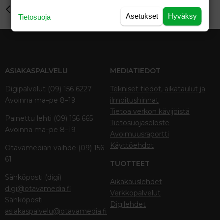
Aihe vapaa
Asetukset
Hyväksy
Tietosuoja
ASIAKASPALVELU
MEDIATIEDOT
Digipalvelut (09) 156 6227
Tekniset tiedot, aikataulut ja
Avoinna ma–pe 8–19
ilmoitushinnat
Tietoa verkon kävijöistä
Painettu lehti (09) 156 665
Tietosuojaseloste
Avoinna ma–pe 8–19
Avoimuusraportti
Käyttöehdot
Otavamedian vaihde (09) 156
61
TUOTTEET
Sähköposti (digi)
Aikakauslehdet
digi@otavamedia.fi
Verkkopalvelut
Sähköposti
Digilehdet
asiakaspalvelu@otavamedia.fi