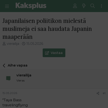
Japanilaisen poliitikon mielestä
muslimeja ei saa haudata Japanin
maaperään
V
E
vierailija
15.05.2026
i
n
e
s
Vastaa
s
i
t
m
Aihe vapaa
i
m
k
ä
vierailija
e
i
t
n
Vieras
j
e
u
n
15.05.2026
#1
n
v
a
i
"Taya Bass
l
e
travelingflying
o
s