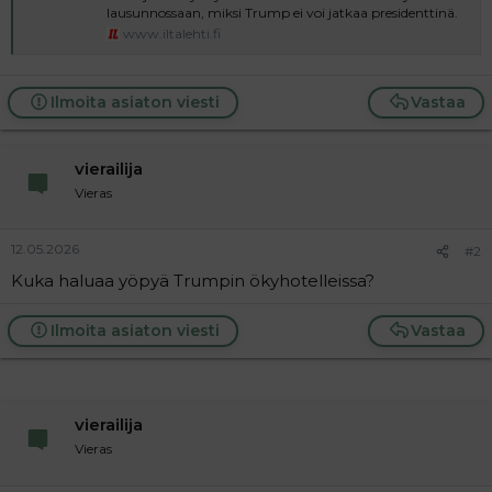
a
lausunnossaan, miksi Trump ei voi jatkaa presidenttinä.
j
www.iltalehti.fi
a
Ilmoita asiaton viesti
Vastaa
vierailija
Vieras
12.05.2026
#2
Kuka haluaa yöpyä Trumpin ökyhotelleissa?
Ilmoita asiaton viesti
Vastaa
vierailija
Vieras