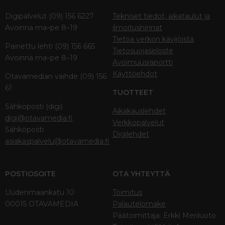
Digipalvelut (09) 156 6227
Tekniset tiedot, aikataulut ja
Avoinna ma–pe 8–19
ilmoitushinnat
Tietoa verkon kävijöistä
Painettu lehti (09) 156 665
Tietosuojaseloste
Avoinna ma–pe 8–19
Avoimuusraportti
Käyttöehdot
Otavamedian vaihde (09) 156
61
TUOTTEET
Sähköposti (digi)
Aikakauslehdet
digi@otavamedia.fi
Verkkopalvelut
Sähköposti
Digilehdet
asiakaspalvelu@otavamedia.fi
POSTIOSOITE
OTA YHTEYTTÄ
Uudenmaankatu 10
Toimitus
00015 OTAVAMEDIA
Palautelomake
Päätoimittaja: Erkki Meriluoto