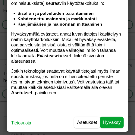
ominaisuuk­sista) seuraaviin käyttötarkoituksiin:
Eikö niitä voisi tehdä valmiisiin paatteihin?
Risteilijöihin täytyisi tehdä riittävä määrä eristystiloja,
Sisällön ja palveluiden parantaminen
ettei levitä kaikkea ympäriinsä. Nyt laivat ja lentokoneet
Kohdennettu mainonta ja markkinointi
toimivat tehokkaina viruslinkoina. Ilman niitä olisi ”vain”
Kävijämäärien ja mainonnan mittaaminen
Ilmoita asiaton viesti
Vastaa
paikallisia tartuntoja. Samoin jättihotellit...
Hyväksymällä evästeet, annat luvan tietojesi käsittelyyn
näihin käyttötarkoituksiin. Mikäli et hyväksy evästeitä,
vierailija
osa palveluista tai sisällöistä ei välttämättä toimi
Vieras
optimaalisesti. Voit muuttaa valintojasi milloin tahansa
klikkaamalla
Evästeasetukset
-linkkiä sivuston
alareunassa.
13.05.2026
#6
Jotkin teknologiat saattavat käyttää tietojasi myös ilman
Jorma Palon mielestä se on sairaus. Selvät oireet mut
suostumustasi, jos niillä on siihen oikeutettu peruste
hoito...?
(esim. sivun tekninen toimivuus). Voit vastustaa tätä tai
muuttaa kaikkia asetuksiasi valitsemalla alla olevan
Asetukset
-painikkeen.
Ilmoita asiaton viesti
Vastaa
Asetukset
Hyväksy
Tietosuoja
Järjestetty lista
Lihavoitu
Kursivoitu
Laajennettuun editoriin…
Lista
Laajennettuun editoriin…
Lisää hyperlinkki
Lisää kuva
Hymiöt
Laajennettuun editorii
Kumoa
Laajennettuu
Esikat
Järjestämätön lista