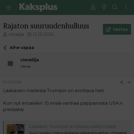
Rajaton suuruudenhulluus
Vastaa
V
E
vierailija
12.05.2026
i
n
e
s
Aihe vapaa
s
i
t
m
vierailija
i
m
Vieras
k
ä
e
i
t
n
12.05.2026
#1
j
e
Lääkärien mielestä Trumpin on erottava heti.
u
n
n
v
a
i
Kun nyt eroaisikin. Ei enää vanhaa papparoista USA:n
l
e
pressaksi.
o
s
i
t
t
i
Lääkärit: Trumpin erottava välittömästi
t
Suuri joukko yhdysvaltalaisia lääkäreitä kertoo yhteisessä