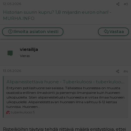
12.05.2026
#3
Historian suurin kupru? 1,8 miljardin euron ohari! -
MURHA.INFO
Ilmoita asiaton viesti
Vastaa
vierailija
Vieras
13.05.2026
#4
Alipaineistettava huone - Tuberkuloosi - tuberkuloosi.fi
Erityinen potilashuone sairaalassa. Tällaisessa huoneessa on muusta
osastosta erillinen ilmastointi ja pienempi ilmanpaine kuin huoneen
ulkopuolella. Siten alipaineistetusta huoneesta ei virtaa ilmaa huoneen
ulkopuolelle. Alipaineistettavan huoneen ilma vaihtuu 6-12 kertaa
tunnissa. Huoneen...
tuberkuloosi.fi
Risteilijöihin täytyisi tehdä riittävä määrä eristystiloja, ettei