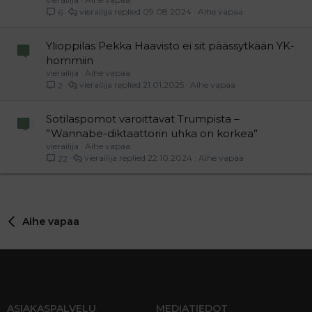
vierailija
09.08.2024
Aihe vapaa
6
Ylioppilas Pekka Haavisto ei sit päässytkään YK-
hommiin
vierailija
Aihe vapaa
vierailija
21.01.2025
Aihe vapaa
2
Sotilaspomot varoittavat Trumpista –
”Wannabe-diktaattorin uhka on korkea”
vierailija
Aihe vapaa
vierailija
22.10.2024
Aihe vapaa
22
Aihe vapaa
ASIAKASPALVELU
MEDIATIEDOT