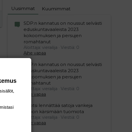
Uusimmat
Kuumimmat
SDP:n kannatus on noussut selvästi
eduskuntavaaleista 2023
kokoomuksen ja persujen
romahtanut
Aloittaja: vierailija
Viestiä: 0
Aihe vapaa
SDP:n kannatus on noussut selvästi
eduskuntavaaleista 2023
kokoomuksen ja persujen
okemus
romahtanut
Aloittaja: vierailija
Viestiä: 0
isällöt,
Aihe vapaa
Ruotsi lennättää satoja vankeja
mis­tasi
Viroon kärsimään tuomiota
Aloittaja: vierailija
Viestiä: 0
Aihe vapaa