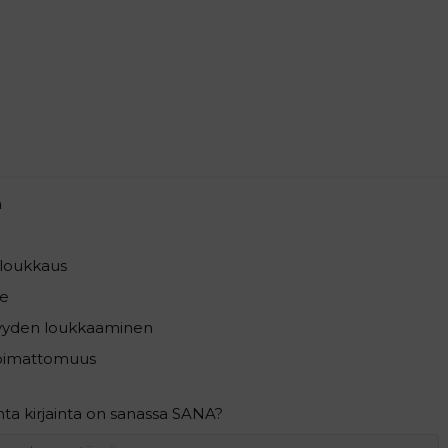
a
loukkaus
e
syyden loukkaaminen
pimattomuus
ta kirjainta on sanassa SANA?