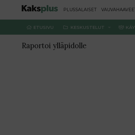
PLUSSALAISET
VAUVAHAAVEE
ETUSIVU
KESKUSTELUT
KÄY
Raportoi ylläpidolle