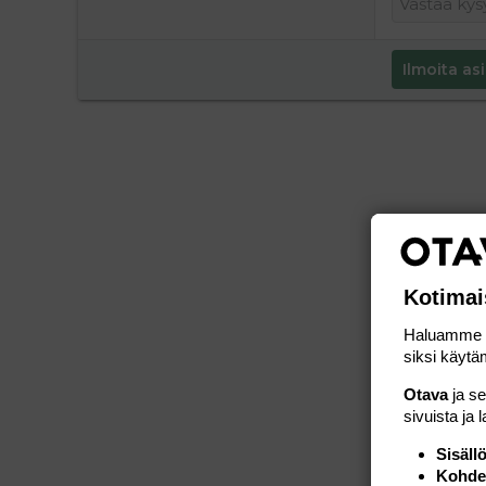
Ilmoita asi
Kotimai
Haluamme ta
siksi käytäm
Otava
ja s
sivuista ja 
Sisäll
Kohden