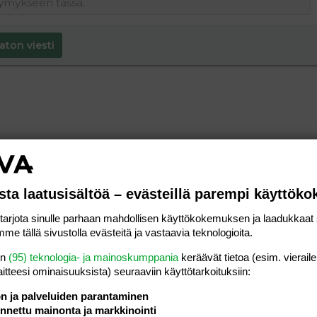
aton viesti
sta laatusisältöä – evästeillä parempi käyttök
rjota sinulle parhaan mahdollisen käyttökokemuksen ja laadukkaat s
me tällä sivustolla evästeitä ja vastaavia teknologioita.
en
(95) teknologia- ja mainoskumppania
keräävät tietoa (esim. vieraile
laitteesi ominaisuuk­sista) seuraaviin käyttötarkoituksiin:
ön ja palveluiden parantaminen
nettu mainonta ja markkinointi