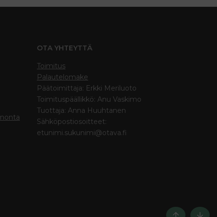
OTA YHTEYTTÄ
Toimitus
Palautelomake
Päätoimittaja: Erkki Meriluoto
Toimituspäällikkö: Anu Vaskimo
Tuottaja: Anna Huuhtanen
inonta
Sähköpostiosoitteet:
etunimi.sukunimi@otava.fi