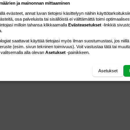
määrien ja mainonnan mittaaminen
 evästeet, annat luvan tietojesi käsittelyyn näihin käyttötarkoituksiin
teitä, osa palveluista tai sisällöistä ei välttämättä toimi optimaalisest
intojasi milloin tahansa klikkaamalla
Evästeasetukset
-linkkiä sivust
a.
logiat saattavat käyttää tietojasi myös ilman suostumustasi, jos niillä
peruste (esim. sivun tekninen toimivuus). Voit vastustaa tätä tai muutt
 valitsemalla alla olevan
Asetukset
-painikkeen.
Asetukset