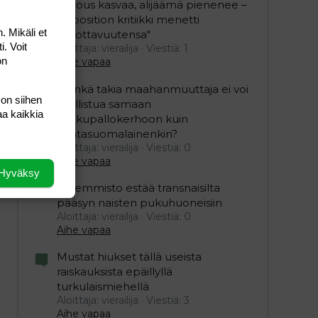
"Talous kasvaa, alijäämä pienenee –
opposition kritiikki menetti
. Mikäli et
uskottavuutensa"
i. Voit
Aloittaja: vierailija
Viestiä: 1
on
Aihe vapaa
”Minkä takia maahanmuuttaja ei voi
 on siihen
osallistua samaan
aa kaikkia
potkupallokerhoon kuin
kantasuomalainenkin?
Aloittaja: vierailija
Viestiä: 0
Aihe vapaa
Hyväksy
Vasemmisto estää transnaisilta
pääsyn naisten pukuhuoneisiin
Aloittaja: vierailija
Viestiä: 0
Aihe vapaa
Mustat hiukset tällä useista
raiskauksista epäillyllä
turkulaismiehellä
Aloittaja: vierailija
Viestiä: 3
Aihe vapaa