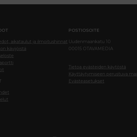
DOT
POSTIOSOITE
edot, aikataulut ja ilmoitushinnat
Uudenmaankatu 10
on kävijöistä
00015 OTAVAMEDIA
seloste
portti
Tietoa evästeiden käytöstä
ot
Käyttäytymiseen perustuva ma
T
Evästeasetukset
hdet
elut