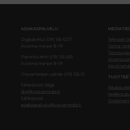
ASIAKASPALVELU
MEDIATIE
Digipalvelut (09) 156 6227
Tekniset ti
Avoinna ma–pe 8–19
Tietoa verk
Tietosuoja
Painettu lehti (09) 156 665
Avoimuusra
Avoinna ma–pe 8–19
Käyttöehd
Otavamedian vaihde (09) 156 61
TUOTTEE
Sähköposti (digi)
Aikakausle
digi@otavamedia.fi
Verkkopalv
Sähköposti
Digilehdet
asiakaspalvelu@otavamedia.fi