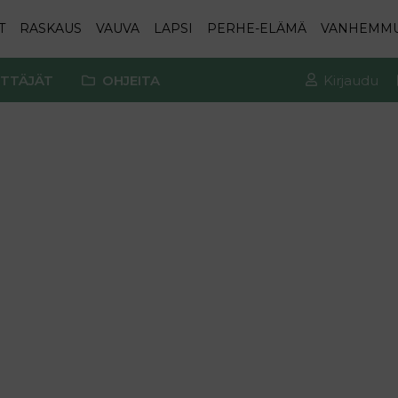
T
RASKAUS
VAUVA
LAPSI
PERHE-ELÄMÄ
VANHEMM
TTÄJÄT
OHJEITA
Kirjaudu