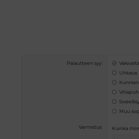
Palautteen syy
Väkivalt
Uhkaus
Kunnian
Vihapuh
Siveelli
Muu so
Varmistus
Kuinka mon