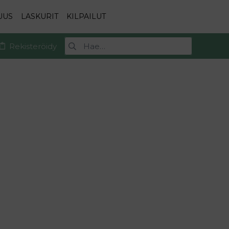
UUS
LASKURIT
KILPAILUT
Rekisteröidy