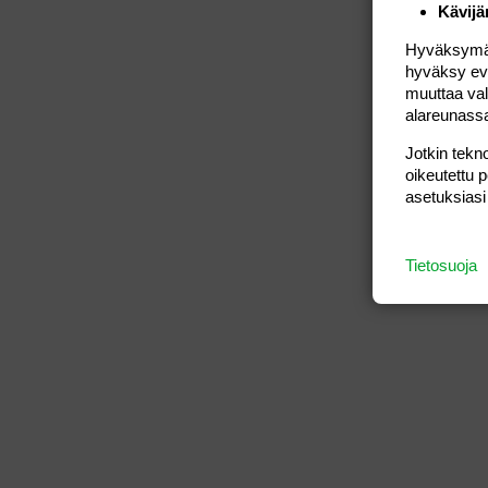
Kävijä
Hyväksymällä
hyväksy eväs
muuttaa val
alareunass
Jotkin tekno
oikeutettu 
asetuksiasi
Tietosuoja