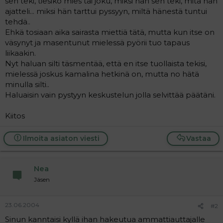
sen teki, tiesikö mies tai joku, miksi hän sen teki, mitä hän
a
ajatteli... miksi hän tarttui pyssyyn, miltä hänestä tuntui
j
tehdä..
a
Ehkä tosiaan aika sairasta miettiä tätä, mutta kun itse on
väsynyt ja masentunut mielessä pyörii tuo tapaus
liikaakin.
Nyt haluan silti täsmentää, että en itse tuollaista tekisi,
mielessä joskus kamalina hetkinä on, mutta no hätä
minulla silti..
Haluaisin vain pystyyn keskustelun jolla selvittää päätäni.
Kiitos
Ilmoita asiaton viesti
Vastaa
Nea
Jäsen
23.06.2004
#2
Sinun kanntaisi kyllä ihan hakeutua ammattiauttajalle