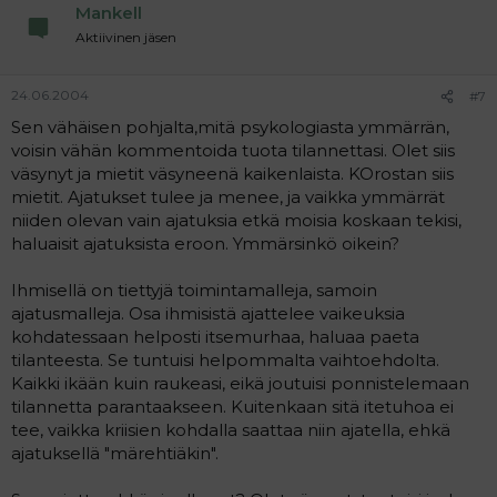
Mankell
Aktiivinen jäsen
24.06.2004
#7
Sen vähäisen pohjalta,mitä psykologiasta ymmärrän,
voisin vähän kommentoida tuota tilannettasi. Olet siis
väsynyt ja mietit väsyneenä kaikenlaista. KOrostan siis
mietit. Ajatukset tulee ja menee, ja vaikka ymmärrät
niiden olevan vain ajatuksia etkä moisia koskaan tekisi,
haluaisit ajatuksista eroon. Ymmärsinkö oikein?
Ihmisellä on tiettyjä toimintamalleja, samoin
ajatusmalleja. Osa ihmisistä ajattelee vaikeuksia
kohdatessaan helposti itsemurhaa, haluaa paeta
tilanteesta. Se tuntuisi helpommalta vaihtoehdolta.
Kaikki ikään kuin raukeasi, eikä joutuisi ponnistelemaan
tilannetta parantaakseen. Kuitenkaan sitä itetuhoa ei
tee, vaikka kriisien kohdalla saattaa niin ajatella, ehkä
ajatuksellä "märehtiäkin".