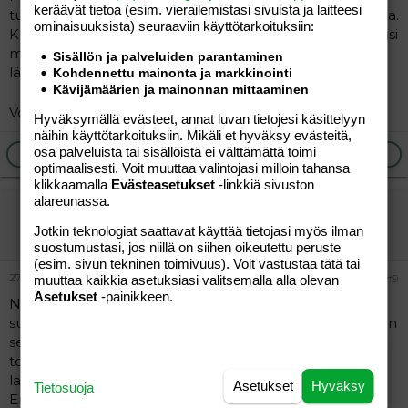
keräävät tietoa (esim. vierailemis­tasi sivuista ja laitteesi
tuollaista tapahtuu sitä miettii ja ajattelee monella tapaa.
ominaisuuk­sista) seuraaviin käyttötarkoituksiin:
Kuitenkin jos se on ainoa asia mikä "päähän mahtuu" olisi
mielestäni aika puhua ammattiauttajalle tai ainakin
Sisällön ja palveluiden parantaminen
läheiselle ystävälle tai sukulaiselle.
Kohdennettu mainonta ja markkinointi
Kävijämäärien ja mainonnan mittaaminen
Voimia sinulle!
Hyväksymällä evästeet, annat luvan tietojesi käsittelyyn
näihin käyttötarkoituksiin. Mikäli et hyväksy evästeitä,
osa palveluista tai sisällöistä ei välttämättä toimi
Ilmoita asiaton viesti
Vastaa
optimaalisesti. Voit muuttaa valintojasi milloin tahansa
klikkaamalla
Evästeasetukset
-linkkiä sivuston
alareunassa.
nikitönnä
Jotkin teknologiat saattavat käyttää tietojasi myös ilman
Vieras
suostumustasi, jos niillä on siihen oikeutettu peruste
(esim. sivun tekninen toimivuus). Voit vastustaa tätä tai
27.06.2004
#9
muuttaa kaikkia asetuksiasi valitsemalla alla olevan
Asetukset
-painikkeen.
Niin....kyllähän noi pistää ajattelemaan :/ . Kerrassaan
surullinen tapaus oli....mäkin olen miettinyt et mitäköhän
sen äidin päässä on mahtanut liikkua. Itse en
todellakaan pystyisi ikinä tekemään tuollaista omille
lapsilleni, onneksi. Vaikka olisin kuinka pimahtanut niin
Asetukset
Hyväksy
Tietosuoja
En ja En. Itselleni mieluummin mutta en itsellenikään.