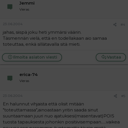
Jemmi
Vieras
23.06.2004
#4
jahas, siispä joku heti ymmärsi väärin.
Täsmennän vielä, että en todellakaan aio samaa
toteuttaa, enkä sillätavalla sitä mieti.
Ilmoita asiaton viesti
Vastaa
erica-74
Vieras
23.06.2004
#5
En halunnut vihjaista että olisit mitään
"toteuttamassa",ainoastaan yritin saada sinut
suuntaamaan juuri nuo ajatuksesi(masentavat)POIS
tuosta tapauksesta johonkin positiivisempaan......vaikea
neuvoa sen paremmin ,tuntematta täysin mistä