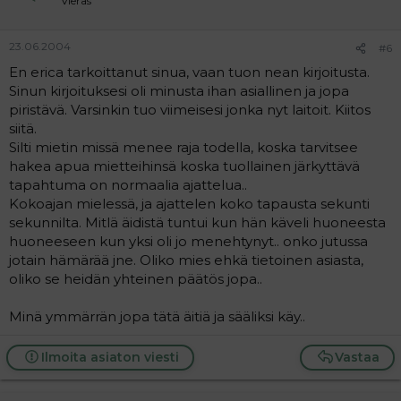
Vieras
23.06.2004
#6
En erica tarkoittanut sinua, vaan tuon nean kirjoitusta.
Sinun kirjoituksesi oli minusta ihan asiallinen ja jopa
piristävä. Varsinkin tuo viimeisesi jonka nyt laitoit. Kiitos
siitä.
Silti mietin missä menee raja todella, koska tarvitsee
hakea apua mietteihinsä koska tuollainen järkyttävä
tapahtuma on normaalia ajattelua..
Kokoajan mielessä, ja ajattelen koko tapausta sekunti
sekunnilta. Mitlä äidistä tuntui kun hän käveli huoneesta
huoneeseen kun yksi oli jo menehtynyt.. onko jutussa
jotain hämärää jne. Oliko mies ehkä tietoinen asiasta,
oliko se heidän yhteinen päätös jopa..
Minä ymmärrän jopa tätä äitiä ja sääliksi käy..
Ilmoita asiaton viesti
Vastaa