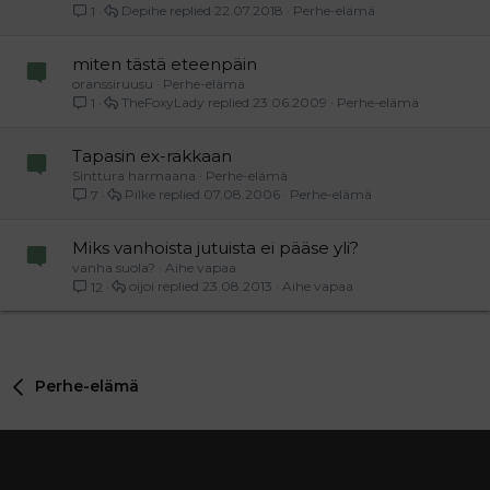
Depihe
22.07.2018
Perhe-elämä
1
miten tästä eteenpäin
oranssiruusu
Perhe-elämä
TheFoxyLady
23.06.2009
Perhe-elämä
1
Tapasin ex-rakkaan
Sinttura harmaana
Perhe-elämä
Pilke
07.08.2006
Perhe-elämä
7
Miks vanhoista jutuista ei pääse yli?
vanha suola?
Aihe vapaa
oijoi
23.08.2013
Aihe vapaa
12
Perhe-elämä