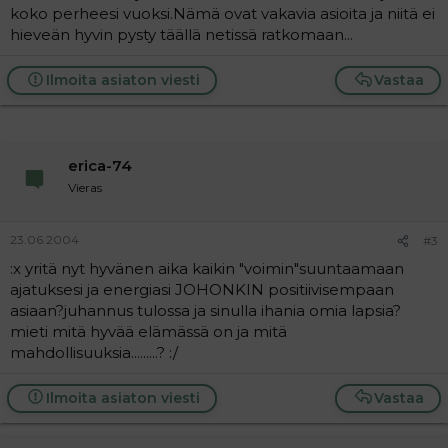
koko perheesi vuoksi.Nämä ovat vakavia asioita ja niitä ei
hieveän hyvin pysty täällä netissä ratkomaan...
Ilmoita asiaton viesti
Vastaa
erica-74
Vieras
23.06.2004
#3
:x yritä nyt hyvänen aika kaikin "voimin"suuntaamaan
ajatuksesi ja energiasi JOHONKIN positiivisempaan
asiaan?juhannus tulossa ja sinulla ihania omia lapsia?
mieti mitä hyvää elämässä on ja mitä
mahdollisuuksia.........? :/
Ilmoita asiaton viesti
Vastaa