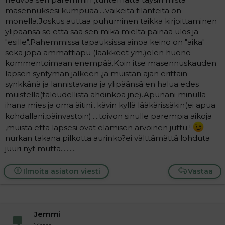
masennuksesi kumpuaa.....vaikeita tilanteita on
monella.Joskus auttaa puhuminen taikka kirjoittaminen
ylipäänsä se että saa sen mikä mieltä painaa ulos ja
"esille".Pahemmissa tapauksissa ainoa keino on "aika"
sekä jopa ammattiapu (lääkkeet ym.)olen huono
kommentoimaan enempää.Koin itse masennuskauden
lapsen syntymän jälkeen ,ja muistan ajan erittäin
synkkänä ja lannistavana ja ylipäänsä en halua edes
muistella(taloudellista ahdinkoa jne).Apunani minulla
ihana mies ja oma äitini...kävin kyllä lääkärissäkin(ei apua
kohdallani,päinvastoin).....toivon sinulle parempia aikoja
,muista että lapsesi ovat elämisen arvoinen juttu !
nurkan takana pilkotta aurinko?ei välttämättä lohduta
juuri nyt mutta..........
Ilmoita asiaton viesti
Vastaa
Jemmi