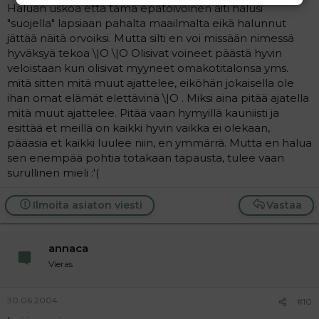
Haluan uskoa että tämä epätoivoinen äiti halusi
"suojella" lapsiaan pahalta maailmalta eikä halunnut
jättää näitä orvoiksi. Mutta silti en voi missään nimessä
hyväksyä tekoa \|O \|O Olisivat voineet päästä hyvin
veloistaan kun olisivat myyneet omakotitalonsa yms.
mitä sitten mitä muut ajattelee, eiköhän jokaisella ole
ihan omat elämät elettävinä \|O . Miksi aina pitää ajatella
mitä muut ajattelee. Pitää vaan hymyillä kauniisti ja
esittää et meillä on kaikki hyvin vaikka ei olekaan,
pääasia et kaikki luulee niin, en ymmärrä. Mutta en halua
sen enempää pohtia totakaan tapausta, tulee vaan
surullinen mieli :'(
Ilmoita asiaton viesti
Vastaa
annaca
Vieras
30.06.2004
#10