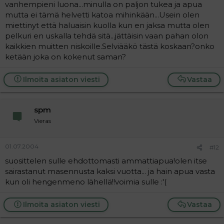
vanhempieni luona...minulla on paljon tukea ja apua
mutta ei tämä helvetti katoa mihinkään...Usein olen
miettinyt että haluaisin kuolla kun en jaksa mutta olen
pelkuri en uskalla tehdä sitä...jättäisin vaan pahan olon
kaikkien muitten niskoille.Selviääkö tästä koskaan?onko
ketään joka on kokenut saman?
Ilmoita asiaton viesti
Vastaa
spm
Vieras
01.07.2004
#12
suosittelen sulle ehdottomasti ammattiapua!olen itse
sairastanut masennusta kaksi vuotta... ja hain apua vasta
kun oli hengenmeno lähellä!!voimia sulle :'(
Ilmoita asiaton viesti
Vastaa