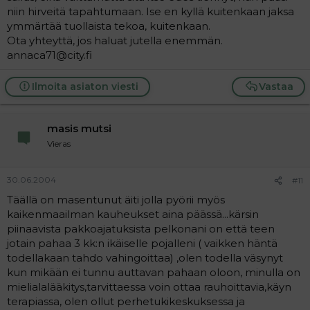
niin hirveitä tapahtumaan. Ise en kyllä kuitenkaan jaksa
ymmärtää tuollaista tekoa, kuitenkaan.
Ota yhteyttä, jos haluat jutella enemmän.
annaca71@city.fi
Ilmoita asiaton viesti
Vastaa
masis mutsi
Vieras
30.06.2004
#11
Täällä on masentunut äiti jolla pyörii myös
kaikenmaailman kauheukset aina päässä...kärsin
piinaavista pakkoajatuksista pelkonani on että teen
jotain pahaa 3 kk:n ikäiselle pojalleni ( vaikken häntä
todellakaan tahdo vahingoittaa) ,olen todella väsynyt
kun mikään ei tunnu auttavan pahaan oloon, minulla on
mielialalääkitys,tarvittaessa voin ottaa rauhoittavia,käyn
terapiassa, olen ollut perhetukikeskuksessa ja