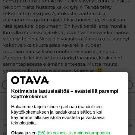
Sama juttu ehkä sinulla nyt? Olet väsynyt, tuntuisi joskus
helpommalta huitaista kaikki tyhjiin. Tehdä tehty
tekemättömäksi jne.. Ajatuksista saattaa tulla
pakonomaisia ja kun niistä liikaa huolestuu, ei saakaan
niitä ajatuksia loppumaan. On hyvä tietää, että monilla
ihmisillä on pakkoajatuksia jossain vaiheessa elämäänsä,
yleensä teininä. Ne ei ole vaarallisia. Parasta olisi, kun nyt
keksit vaikka tikusta asiaa kavereille, rupeat
puuhaamaan kaikkea muuta mielekästä, ja nukut.
Porvoon teko koskettaa ja järkyttää sinua, koska olet
samantapaisessa elämäntilanteessa. Mutta muuta
yhetistä teillä ei sitten olekaan. Muista se
Ilmoita asiaton viesti
Vastaa
Kotimaista laatusisältöä – evästeillä parempi
käyttökokemus
vierailija_
Haluamme tarjota sinulle parhaan mahdollisen
Aktiivinen jäsen
käyttökokemuksen ja laadukkaat sisällöt, siksi
käytämme tällä sivustolla evästeitä ja vastaavia
teknologioita.
24.06.2004
#8
Otava
ja sen
(95) teknologia- ja mainoskumppania
Porvoon tapaus oli todella kauhea. :'( Tottakai, kun