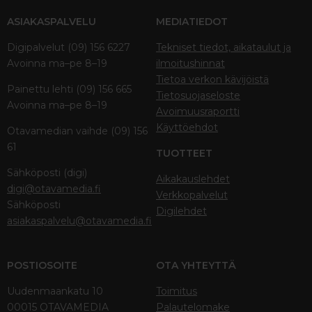
ASIAKASPALVELU
MEDIATIEDOT
Digipalvelut (09) 156 6227
Tekniset tiedot, aikataulut ja
Avoinna ma–pe 8–19
ilmoitushinnat
Tietoa verkon kävijöistä
Painettu lehti (09) 156 665
Tietosuojaseloste
Avoinna ma–pe 8–19
Avoimuusraportti
Käyttöehdot
Otavamedian vaihde (09) 156
61
TUOTTEET
Sähköposti (digi)
Aikakauslehdet
digi@otavamedia.fi
Verkkopalvelut
Sähköposti
Digilehdet
asiakaspalvelu@otavamedia.fi
POSTIOSOITE
OTA YHTEYTTÄ
Uudenmaankatu 10
Toimitus
00015 OTAVAMEDIA
Palautelomake