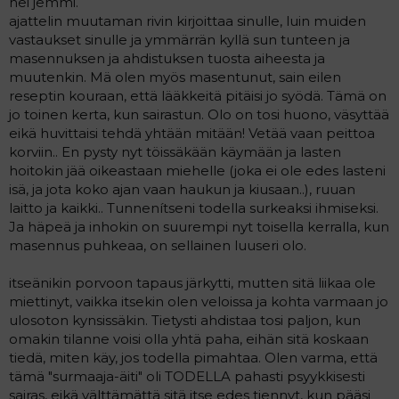
hei jemmi.
ajattelin muutaman rivin kirjoittaa sinulle, luin muiden
vastaukset sinulle ja ymmärrän kyllä sun tunteen ja
masennuksen ja ahdistuksen tuosta aiheesta ja
muutenkin. Mä olen myös masentunut, sain eilen
reseptin kouraan, että lääkkeitä pitäisi jo syödä. Tämä on
jo toinen kerta, kun sairastun. Olo on tosi huono, väsyttää
eikä huvittaisi tehdä yhtään mitään! Vetää vaan peittoa
korviin.. En pysty nyt töissäkään käymään ja lasten
hoitokin jää oikeastaan miehelle (joka ei ole edes lasteni
isä, ja jota koko ajan vaan haukun ja kiusaan..), ruuan
laitto ja kaikki.. Tunnenítseni todella surkeaksi ihmiseksi.
Ja häpeä ja inhokin on suurempi nyt toisella kerralla, kun
masennus puhkeaa, on sellainen luuseri olo.
itseänikin porvoon tapaus järkytti, mutten sitä liikaa ole
miettinyt, vaikka itsekin olen veloissa ja kohta varmaan jo
ulosoton kynsissäkin. Tietysti ahdistaa tosi paljon, kun
omakin tilanne voisi olla yhtä paha, eihän sitä koskaan
tiedä, miten käy, jos todella pimahtaa. Olen varma, että
tämä "surmaaja-äiti" oli TODELLA pahasti psyykkisesti
sairas, eikä välttämättä sitä itse edes tiennyt, kun pääsi