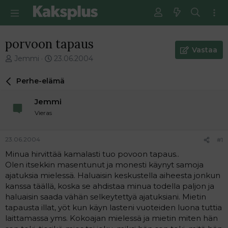
porvoon tapaus
Vastaa
V
E
Jemmi
23.06.2004
i
n
e
s
Perhe-elämä
s
i
t
m
Jemmi
i
m
Vieras
k
ä
e
i
t
n
23.06.2004
#1
j
e
Minua hirvittää kamalasti tuo povoon tapaus..
u
n
Olen itsekkin masentunut ja monesti käynyt samoja
n
v
a
i
ajatuksia mielessä. Haluaisin keskustella aiheesta jonkun
l
e
kanssa täällä, koska se ahdistaa minua todella paljon ja
o
s
haluaisin saada vähän selkeytettyä ajatuksiani. Mietin
i
t
tapausta illat, yöt kun käyn lasteni vuoteiden luona tuttia
t
i
laittamassa yms. Kokoajan mielessä ja mietin miten hän
t