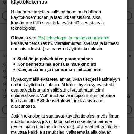
onneton tunari tän masiinan kanssa :ashamed:
käyttökokemus
Haluamme tarjota sinulle parhaan mahdollisen
Ilmoita asiaton viesti
Vastaa
käyttökokemuksen ja laadukkaat sisällöt, siksi
käytämme tällä sivustolla evästeitä ja vastaavia
teknologioita.
nirzu
Otava
ja sen
(95) teknologia- ja mainoskumppania
Jäsen
keräävät tietoa (esim. vierailemis­tasi sivuista ja laitteesi
ominaisuuk­sista) seuraaviin käyttötarkoituksiin:
10.04.2006
#11
Sisällön ja palveluiden parantaminen
suosittelen oli oikein kiva yhteisö tuolla..huom
Kohdennettu mainonta ja markkinointi
Kävijämäärien ja mainonnan mittaaminen
oli...grrrrrrrrrrrr..mä vaan en enää pääse sinne kun siellä
vaihdettiin osoitetta.. niin jippii mun enklanti tökkii.. ja en
Hyväksymällä evästeet, annat luvan tietojesi käsittelyyn
pääse eteenpäin.. hiukka harmittaa..
näihin käyttötarkoituksiin. Mikäli et hyväksy evästeitä,
muutenkin kaikki menny täysin penkin alle jo
osa palveluista tai sisällöistä ei välttämättä toimi
optimaalisesti. Voit muuttaa valintojasi milloin tahansa
pidemmän aikaa..ja ulkona sataa taas lunta..mä en kestä
klikkaamalla
Evästeasetukset
-linkkiä sivuston
alareunassa.
Ilmoita asiaton viesti
Vastaa
Jotkin teknologiat saattavat käyttää tietojasi myös ilman
suostumustasi, jos niillä on siihen oikeutettu peruste
(esim. sivun tekninen toimivuus). Voit vastustaa tätä tai
yötär
muuttaa kaikkia asetuksiasi valitsemalla alla olevan