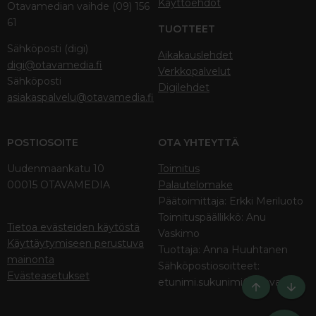
Käyttöehdot
Otavamedian vaihde (09) 156
61
TUOTTEET
Sähköposti (digi)
Aikakauslehdet
digi@otavamedia.fi
Verkkopalvelut
Sähköposti
Digilehdet
asiakaspalvelu@otavamedia.fi
POSTIOSOITE
OTA YHTEYTTÄ
Uudenmaankatu 10
Toimitus
00015 OTAVAMEDIA
Palautelomake
Päätoimittaja: Erkki Meriluoto
Toimituspäällikkö: Anu
Tietoa evästeiden käytöstä
Vaskimo
Käyttäytymiseen perustuva
Tuottaja: Anna Huuhtanen
mainonta
Sähköpostiosoitteet:
Evästeasetukset
etunimi.sukunimi@otava.fi
Ylös
Bott