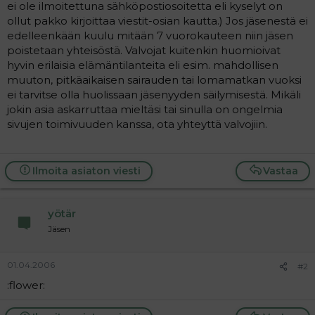
ei ole ilmoitettuna sähköpostiosoitetta eli kyselyt on
ollut pakko kirjoittaa viestit-osian kautta.) Jos jäsenestä ei
edelleenkään kuulu mitään 7 vuorokauteen niin jäsen
poistetaan yhteisöstä. Valvojat kuitenkin huomioivat
hyvin erilaisia elämäntilanteita eli esim. mahdollisen
muuton, pitkäaikaisen sairauden tai lomamatkan vuoksi
ei tarvitse olla huolissaan jäsenyyden säilymisestä. Mikäli
jokin asia askarruttaa mieltäsi tai sinulla on ongelmia
sivujen toimivuuden kanssa, ota yhteyttä valvojiin.
Ilmoita asiaton viesti
Vastaa
yötär
Jäsen
01.04.2006
#2
:flower: