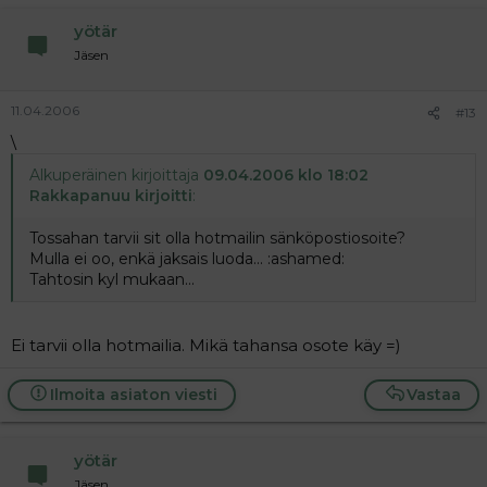
yötär
Jäsen
11.04.2006
#13
\
Alkuperäinen kirjoittaja
09.04.2006 klo 18:02
Rakkapanuu kirjoitti
:
Tossahan tarvii sit olla hotmailin sänköpostiosoite?
Mulla ei oo, enkä jaksais luoda... :ashamed:
Tahtosin kyl mukaan...
Ei tarvii olla hotmailia. Mikä tahansa osote käy =)
Ilmoita asiaton viesti
Vastaa
yötär
Jäsen