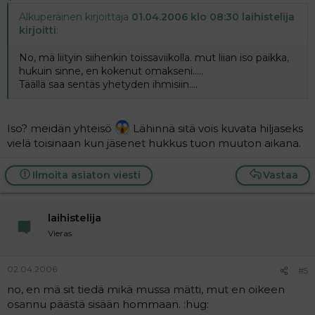
Alkuperäinen kirjoittaja
01.04.2006 klo 08:30 laihistelija
kirjoitti
:
No, mä liityin siihenkin toissaviikolla. mut liian iso paikka,
hukuin sinne, en kokenut omakseni.....
Täällä saa sentäs yhetyden ihmisiin....
Iso? meidän yhteisö
Lähinnä sitä vois kuvata hiljaseks
vielä toisinaan kun jäsenet hukkus tuon muuton aikana.
Ilmoita asiaton viesti
Vastaa
laihistelija
Vieras
02.04.2006
#5
no, en mä sit tiedä mikä mussa mätti, mut en oikeen
osannu päästä sisään hommaan. :hug: