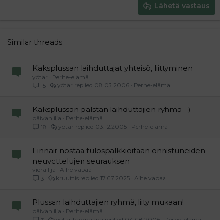
Justify text
Heading 3
Lähetä vastaus
18
Tahoma
22
Times New Roman
26
Trebuchet MS
Similar threads
Verdana
Kaksplussan laihduttajat yhteisö, liittyminen
yötär
Perhe-elämä
yötär
08.03.2006
Perhe-elämä
15
Kaksplussan palstan laihduttajien ryhmä =)
päivänlilja
Perhe-elämä
yötär
03.12.2005
Perhe-elämä
18
Finnair nostaa tulospalkkioitaan onnistuneiden
neuvottelujen seurauksen
vierailija
Aihe vapaa
kruuttis
17.07.2025
Aihe vapaa
3
Plussan laihduttajien ryhmä, liity mukaan!
päivänlilja
Perhe-elämä
yötär harmaana
04.08.2006
Perhe-elämä
3