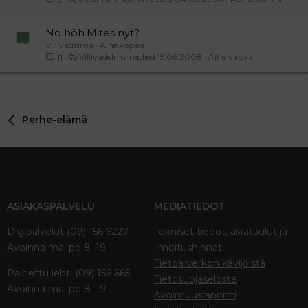
No höh.Mites nyt?
Villivadelma
Aihe vapaa
Villivadelma
15.06.2008
Aihe vapaa
11
Perhe-elämä
ASIAKASPALVELU
MEDIATIEDOT
Digipalvelut (09) 156 6227
Tekniset tiedot, aikataulut ja
Avoinna ma–pe 8–19
ilmoitushinnat
Tietoa verkon kävijöistä
Painettu lehti (09) 156 665
Tietosuojaseloste
Avoinna ma–pe 8–19
Avoimuusraportti