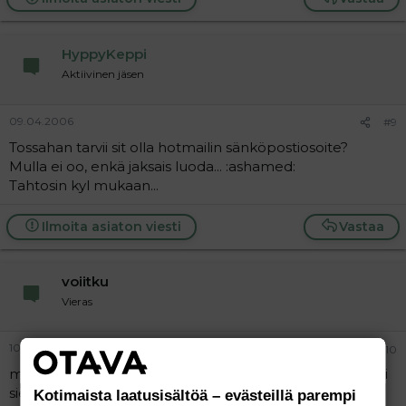
HyppyKeppi
Aktiivinen jäsen
09.04.2006
#9
Tossahan tarvii sit olla hotmailin sänköpostiosoite?
Mulla ei oo, enkä jaksais luoda... :ashamed:
Tahtosin kyl mukaan...
Ilmoita asiaton viesti
Vastaa
voiitku
Vieras
10.04.2006
#10
mee kolmosen sivuille ja kaiva luukku.com ja ote itellesi
sieltä sähköpostiosoite, niin mullakin on koska oon niin
Kotimaista laatusisältöä – evästeillä parempi