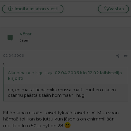
Ilmoita asiaton viesti
Vastaa
yötär
Jäsen
02.04.2006
#6
\
Alkuperäinen kirjoittaja
02.04.2006 klo 12:02 laihistelija
kirjoitti
:
no, en mä sit tiedä mikä mussa mätti, mut en oikeen
osannu päästä sisään hommaan. :hug:
Eihän siinä mitään, toiset tykkää toiset ei =) Mua vaan
hämää toi liian iso juttu kun jäseniä on enimmillään
meillä ollu n 50 ja nyt on 28