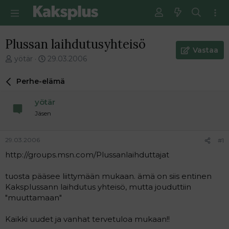
Plussan laihdutusyhteisö
Vastaa
V
E
yötär
29.03.2006
i
n
e
s
Perhe-elämä
s
i
t
m
yötär
i
m
Jäsen
k
ä
e
i
t
n
29.03.2006
#1
j
e
http://groups.msn.com/Plussanlaihduttajat
u
n
n
v
a
i
tuosta pääsee liittymään mukaan. ämä on siis entinen
l
e
Kaksplussann laihdutus yhteisö, mutta jouduttiin
o
s
"muuttamaan"
i
t
t
i
Kaikki uudet ja vanhat tervetuloa mukaan!!
t