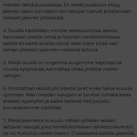
meidän laihdutusurakkaa. Eli mikäli joukkoon eksyy
jäseniä väärin perustein niin valvojat tulevat poistamaan
tällaiset jäsenet yhteisöstä.
4. Sivuilla käsitellään monille arkaluontoisia asioita,
kerrotaan oikeita nimiä ja hyvinkin henkilökohtaisia
asioita eli kaikki sivuilla olevat asiat tulee pitää vain
tämän yhteisön jäsenten välisenä tietona.
5. Mikäli sinulla on ongelmia sivujemme käytössä tai
muuta kysyttävää, kannattaa ottaa yhtettä meihin
valvojiin.
6. Ilmoitathan reilusti jos lopetat ja et enää halua kuulua
ryhmään. Näin meidän valvojien ei tarvitse tuhlata aikaa
erilaisiin kyselyihin ja kaikki tietävät heti jos joku
porukastamme lopettaa.
7. Mikäli jäsenestä ei kuulu mitään pitkään aikaan,
laittavat valvojat joko henkilökohtaisen sähköpostiviestin
tai ns. huhuilun viestit-osioon. (Toistaiseksi kaikille jäsenillä