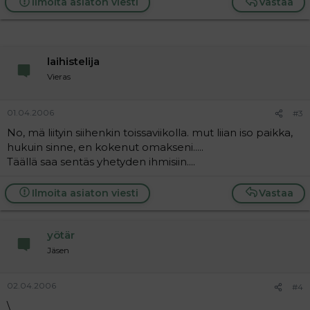
Ilmoita asiaton viesti
Vastaa
laihistelija
Vieras
01.04.2006
#3
No, mä liityin siihenkin toissaviikolla. mut liian iso paikka,
hukuin sinne, en kokenut omakseni.....
Täällä saa sentäs yhetyden ihmisiin....
Ilmoita asiaton viesti
Vastaa
yötär
Jäsen
02.04.2006
#4
\