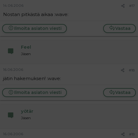
14.06.2006
#17
Nostan pitkästä aikaa :wave:
Ilmoita asiaton viesti
Vastaa
Feel
Jäsen
16.06.2006
#18
jätin hakemuksen! :wave:
Ilmoita asiaton viesti
Vastaa
yötär
Jäsen
16.06.2006
#19