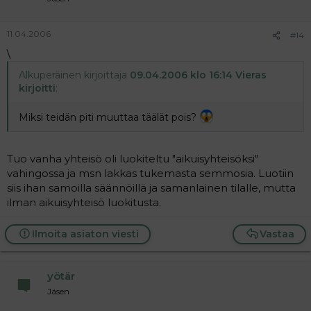
11.04.2006
#14
\
Alkuperäinen kirjoittaja
09.04.2006 klo 16:14 Vieras
kirjoitti
:
Miksi teidän piti muuttaa täälät pois?
Tuo vanha yhteisö oli luokiteltu "aikuisyhteisöksi"
vahingossa ja msn lakkas tukemasta semmosia. Luotiin
siis ihan samoilla säännöillä ja samanlainen tilalle, mutta
ilman aikuisyhteisö luokitusta.
Ilmoita asiaton viesti
Vastaa
yötär
Jäsen