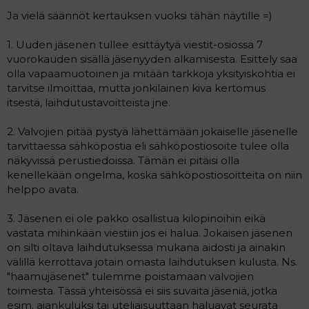
a
Ja vielä säännöt kertauksen vuoksi tähän näytille =)
j
a
1. Uuden jäsenen tullee esittäytyä viestit-osiossa 7
vuorokauden sisällä jäsenyyden alkamisesta. Esittely saa
olla vapaamuotoinen ja mitään tarkkoja yksityiskohtia ei
tarvitse ilmoittaa, mutta jonkilainen kiva kertomus
itsestä, laihdutustavoitteista jne.
2. Valvojien pitää pystyä lähettämään jokaiselle jäsenelle
tarvittaessa sähköpostia eli sähköpostiosoite tulee olla
näkyvissä perustiedoissa. Tämän ei pitäisi olla
kenellekään ongelma, koska sähköpostiosoitteita on niin
helppo avata.
3. Jäsenen ei ole pakko osallistua kilopinoihin eikä
vastata mihinkään viestiin jos ei halua. Jokaisen jäsenen
on silti oltava laihdutuksessa mukana aidosti ja ainakin
välillä kerrottava jotain omasta laihdutuksen kulusta. Ns.
"haamujäsenet" tulemme poistamaan valvojien
toimesta. Tässä yhteisössä ei siis suvaita jäseniä, jotka
esim. ajankuluksi tai uteliaisuuttaan haluavat seurata