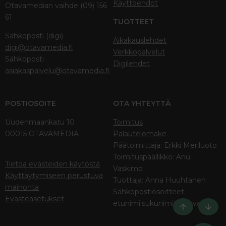
Käyttöehdot
Otavamedian vaihde (09) 156
61
TUOTTEET
Sähköposti (digi)
Aikakauslehdet
digi@otavamedia.fi
Verkkopalvelut
Sähköposti
Digilehdet
asiakaspalvelu@otavamedia.fi
POSTIOSOITE
OTA YHTEYTTÄ
Uudenmaankatu 10
Toimitus
00015 OTAVAMEDIA
Palautelomake
Päätoimittaja: Erkki Meriluoto
Toimituspäällikkö: Anu
Tietoa evästeiden käytöstä
Vaskimo
Käyttäytymiseen perustuva
Tuottaja: Anna Huuhtanen
mainonta
Sähköpostiosoitteet:
Evästeasetukset
etunimi.sukunimi@otava.fi
Ylös
Bott