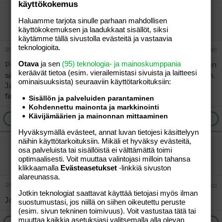
käyttökokemus
Wivi
Haluamme tarjota sinulle parhaan mahdollisen
Jäsen
käyttökokemuksen ja laadukkaat sisällöt, siksi
käytämme tällä sivustolla evästeitä ja vastaavia
teknologioita.
25.02.2015
#9
Otava
ja sen
(95) teknologia- ja mainoskumppania
Pääsee mukaan
pistä vaikka tohon shinyn laittamaan
keräävät tietoa (esim. vierailemis­tasi sivuista ja laitteesi
sähköpostiin viestiä niin sitten hän pystyy sut lisäilemään.
ominaisuuk­sista) seuraaviin käyttötarkoituksiin:
Ja ryhmä on täysin salainen sitä ei voi hakemalla
facebookista löytää.
Sisällön ja palveluiden parantaminen
Kohdennettu mainonta ja markkinointi
Kävijämäärien ja mainonnan mittaaminen
Ilmoita asiaton viesti
Vastaa
Hyväksymällä evästeet, annat luvan tietojesi käsittelyyn
näihin käyttötarkoituksiin. Mikäli et hyväksy evästeitä,
Shiny
osa palveluista tai sisällöistä ei välttämättä toimi
optimaalisesti. Voit muuttaa valintojasi milloin tahansa
Jäsen
klikkaamalla
Evästeasetukset
-linkkiä sivuston
alareunassa.
25.02.2015
#10
Jotkin teknologiat saattavat käyttää tietojasi myös ilman
Joo, laita viestiä niin lisäillään mukaan!
suostumustasi, jos niillä on siihen oikeutettu peruste
(esim. sivun tekninen toimivuus). Voit vastustaa tätä tai
muuttaa kaikkia asetuksiasi valitsemalla alla olevan