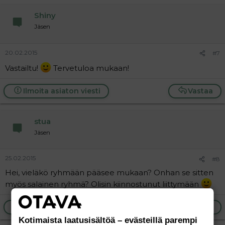
Shiny
Jäsen
20.02.2015
#7
Vastailtu!
Tervetuloa mukaan!
Ilmoita asiaton viesti
Vastaa
stua
Jäsen
25.02.2015
#8
Hei, vieläkö ryhmään pääsee mukaan? Onhan se sitten
myös salainen ryhmä? Olisin kiinnostunut liittymään
Ilmoita asiaton viesti
Vastaa
Kotimaista laatusisältöä – evästeillä parempi