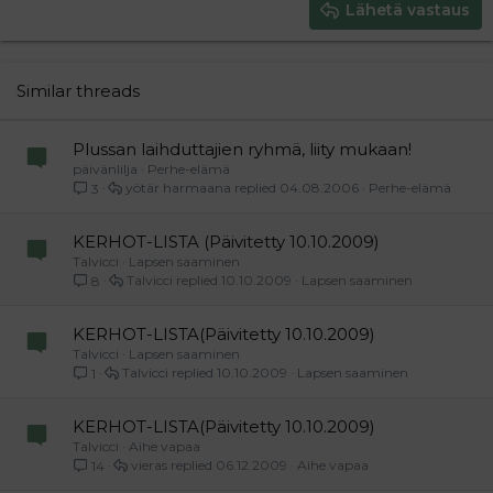
Justify text
Heading 3
Lähetä vastaus
18
Tahoma
22
Times New Roman
26
Trebuchet MS
Similar threads
Verdana
Plussan laihduttajien ryhmä, liity mukaan!
päivänlilja
Perhe-elämä
yötär harmaana
04.08.2006
Perhe-elämä
3
KERHOT-LISTA (Päivitetty 10.10.2009)
Talvicci
Lapsen saaminen
Talvicci
10.10.2009
Lapsen saaminen
8
KERHOT-LISTA(Päivitetty 10.10.2009)
Talvicci
Lapsen saaminen
Talvicci
10.10.2009
Lapsen saaminen
1
KERHOT-LISTA(Päivitetty 10.10.2009)
Talvicci
Aihe vapaa
vieras
06.12.2009
Aihe vapaa
14