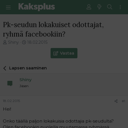
Pk-seudun lokakuiset odottajat,
ryhmä facebookiin?
V
E
Shiny
18.02.2015
i
n
e
s
Vastaa
s
i
t
m
Lapsen saaminen
i
m
k
ä
Shiny
e
i
t
n
Jäsen
j
e
u
n
18.02.2015
#1
n
v
a
i
Hei!
l
e
o
s
Onko täällä paljon lokakuisia odottajia pk-seudulta?
i
t
Olen facebookin puolella muutamassa ryhmässä