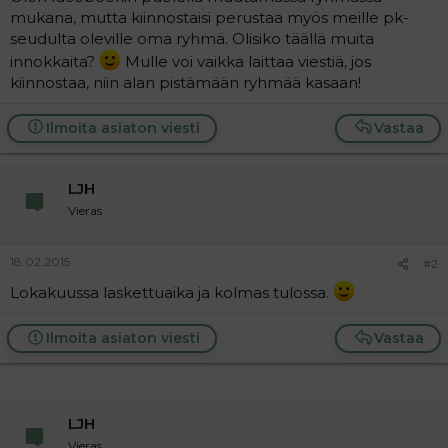
t
i
mukana, mutta kiinnostaisi perustaa myös meille pk-
t
seudulta oleville oma ryhmä. Olisiko täällä muita
a
j
innokkaita?
Mulle voi vaikka laittaa viestiä, jos
a
kiinnostaa, niin alan pistämään ryhmää kasaan!
Ilmoita asiaton viesti
Vastaa
LJH
Vieras
18.02.2015
#2
Lokakuussa laskettuaika ja kolmas tulossa.
Ilmoita asiaton viesti
Vastaa
LJH
Vieras