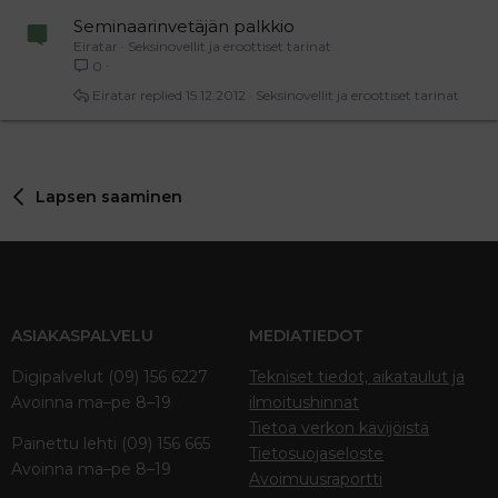
Seminaarinvetäjän palkkio
Eiratar
Seksinovellit ja eroottiset tarinat
0
Eiratar
15.12.2012
Seksinovellit ja eroottiset tarinat
Lapsen saaminen
ASIAKASPALVELU
MEDIATIEDOT
Digipalvelut (09) 156 6227
Tekniset tiedot, aikataulut ja
Avoinna ma–pe 8–19
ilmoitushinnat
Tietoa verkon kävijöistä
Painettu lehti (09) 156 665
Tietosuojaseloste
Avoinna ma–pe 8–19
Avoimuusraportti