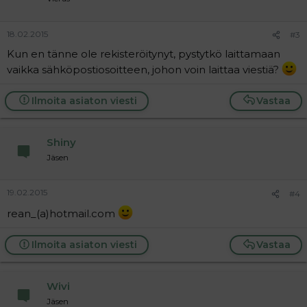
18.02.2015
#3
Kun en tänne ole rekisteröitynyt, pystytkö laittamaan
vaikka sähköpostiosoitteen, johon voin laittaa viestiä?
Ilmoita asiaton viesti
Vastaa
Shiny
Jäsen
19.02.2015
#4
rean_(a)hotmail.com
Ilmoita asiaton viesti
Vastaa
Wivi
Jäsen