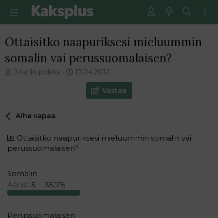
Ottaisitko naapuriksesi mieluummin
somalin vai perussuomalaisen?
V
E
J.Ketkupolkka
17.04.2012
i
n
e
s
Vastaa
s
i
t
m
Aihe vapaa
i
m
k
ä
e
i
Ottaisitko naapuriksesi mieluummin somalin vai
t
n
perussuomalaisen?
j
e
u
n
Somalin
n
v
a
i
Ääniä:
5
35,7%
l
e
o
s
i
t
Perussuomalaisen