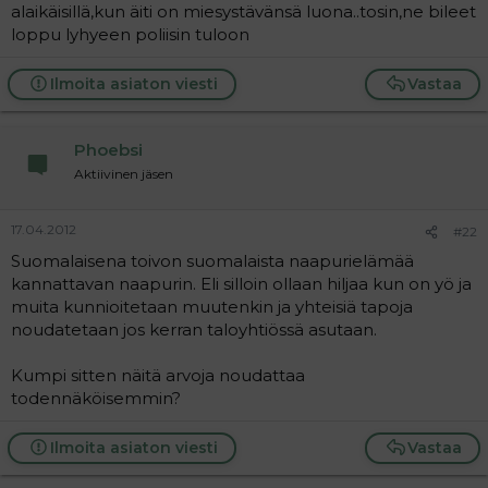
alaikäisillä,kun äiti on miesystävänsä luona..tosin,ne bileet
loppu lyhyeen poliisin tuloon
Ilmoita asiaton viesti
Vastaa
Phoebsi
Aktiivinen jäsen
17.04.2012
#22
Suomalaisena toivon suomalaista naapurielämää
kannattavan naapurin. Eli silloin ollaan hiljaa kun on yö ja
muita kunnioitetaan muutenkin ja yhteisiä tapoja
noudatetaan jos kerran taloyhtiössä asutaan.
Kumpi sitten näitä arvoja noudattaa
todennäköisemmin?
Ilmoita asiaton viesti
Vastaa