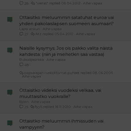
"vieras"
06.04.2012
Aihe vapaa
28
Ottaisitko mieluummin satatuhat euroa vai
yhden pakolaislapsen suomeen asumaan?
Lapsi ankuri
Aihe vapaa
Atz
05.04.2012
Aihe vapaa
27
Naisille kysymys: Jos ois pakko valita näistä
kahdesta: (niin ja miehetkin saa vastaa)
Rukoilijasirkka
Aihe vapaa
48
papukaijan ruokottomat puheet
08.06.2009
Aihe vapaa
Ottaisitko viideksi vuodeksi velkaa, vai
muuttaisitko vuokralle?
Björn
Aihe vapaa
fyy5
16.11.2010
Aihe vapaa
25
Ottaisitko mieluummin ihmissuden vai
vampyyrin?