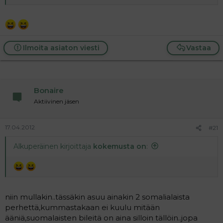
Ilmoita asiaton viesti
Vastaa
Bonaire
Aktiivinen jäsen
17.04.2012
#21
Alkuperäinen kirjoittaja
kokemusta on
:
niin mullakin..tässäkin asuu ainakin 2 somalialaista
perhettä,kummastakaan ei kuulu mitään
ääniä,suomalaisten bileitä on aina silloin tällöin..jopa