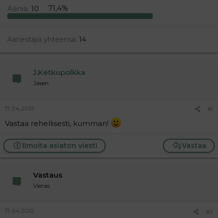
t
i
Ääniä:
10
71,4%
t
a
j
a
Äänestäjiä yhteensä
14
J.Ketkupolkka
Jäsen
17.04.2012
#1
Vastaa rehellisesti, kumman!
Ilmoita asiaton viesti
Vastaa
Vastaus
Vieras
17.04.2012
#2