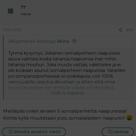
??
Vieras
17.04.2012
#23
Alkuperäinen kirjoittaja
Akins
:
Tyhmä kysymys. Jokainen somaliperheen naapurissa
asuva vaihtaisi koska tahansa naapurinsa ihan mihin
tahansa muuhun. Joka muuta väittää, valehtelee ja ei
ole koskaan asunut somaliperheen naapurissa. Varsinkin
jos sompanssiperheessä on poikalapsia, voit 100%
varmuudella varautua ilkivaltaan ja siihen että omia
lapsiasi kiusataan niin etteivät uskalla pihalla leikkiä.
Click to expand...
Sompanssit eivät kykene elämään ihmisten
keskuudessa. Jopa muut afrikkalaiset tietävät että
somali on hirveä eläin
Meilläpäs onkin ainakin 5 somaliperhettä naapureissa!
Kohta kyllä muutetaan pois, somalialaisten naapuriin!
Ilmoita asiaton viesti
Vastaa