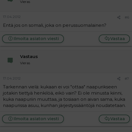
Vieras
17.04.2012
#6
Entä jos on somali, joka on perussuomalainen?
Ilmoita asiaton viesti
Vastaa
Vastaus
Vieras
17.04.2012
#7
Tarkennan vielä: kukaan ei voi "ottaa" naapurikseen
jotakin tiettyä henkilöä, eikö vain? Ei ole minusta kiinni,
kuka naapuriin muuttaa, ja tosiaan on aivan sama, kuka
naapurissa asuu, kunhan järjestyssääntöjä noudatetaan.
Ilmoita asiaton viesti
Vastaa