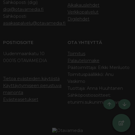
Sähköposti (digi)
Aikakauslehdet
digi@otavamedia.fi
Verkkopalvelut
Sähköposti
Digilehdet
asiakaspalvelu@otavamedia.fi
POSTIOSOITE
OTA YHTEYTTÄ
Uudenmaankatu 10
Toimitus
00015 OTAVAMEDIA
Palautelomake
Päätoimittaja: Erkki Meriluoto
Toimituspäällikkö: Anu
Tietoa evästeiden käytöstä
Vaskimo
Käyttäytymiseen perustuva
Tuottaja: Anna Huuhtanen
mainonta
Sähköpostiosoitteet:
Evästeasetukset
etunimi.sukunimi@otava.fi
Ylös
Bott