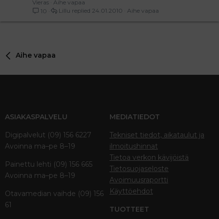
Vieras
Aihe vapaa
Lillu
24.01.2010
Aihe vapaa
10
Aihe vapaa
ASIAKASPALVELU
MEDIATIEDOT
Digipalvelut (09) 156 6227
Tekniset tiedot, aikataulut ja
Avoinna ma–pe 8–19
ilmoitushinnat
Tietoa verkon kävijöistä
Painettu lehti (09) 156 665
Tietosuojaseloste
Avoinna ma–pe 8–19
Avoimuusraportti
Käyttöehdot
Otavamedian vaihde (09) 156
61
TUOTTEET