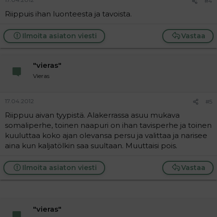
#4
Riippuis ihan luonteesta ja tavoista.
Ilmoita asiaton viesti
Vastaa
"vieras"
Vieras
17.04.2012
#5
Riippuu aivan tyypistä. Alakerrassa asuu mukava
somaliperhe, toinen naapuri on ihan tavisperhe ja toinen
kuuluttaa koko ajan olevansa persu ja valittaa ja narisee
aina kun kaljatölkin saa suultaan. Muuttaisi pois.
Ilmoita asiaton viesti
Vastaa
"vieras"