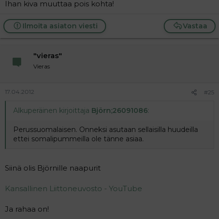
Ihan kiva muuttaa pois kohta!
Ilmoita asiaton viesti
Vastaa
"vieras"
Vieras
17.04.2012
#25
Alkuperäinen kirjoittaja
Björn;26091086
:
Perussuomalaisen. Onneksi asutaan sellaisilla huudeilla
ettei somalipummeilla ole tänne asiaa.
Siinä olis Björnille naapurit
Kansallinen Liittoneuvosto - YouTube
Ja rahaa on!