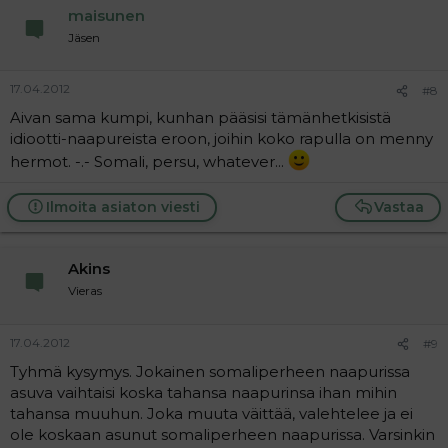
maisunen
Jäsen
17.04.2012
#8
Aivan sama kumpi, kunhan pääsisi tämänhetkisistä
idiootti-naapureista eroon, joihin koko rapulla on menny
hermot. -.- Somali, persu, whatever...
Ilmoita asiaton viesti
Vastaa
Akins
Vieras
17.04.2012
#9
Tyhmä kysymys. Jokainen somaliperheen naapurissa
asuva vaihtaisi koska tahansa naapurinsa ihan mihin
tahansa muuhun. Joka muuta väittää, valehtelee ja ei
ole koskaan asunut somaliperheen naapurissa. Varsinkin