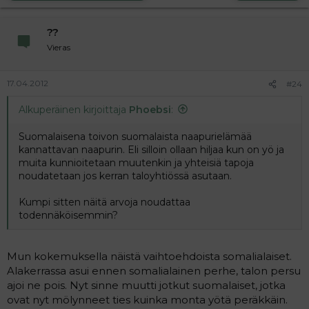
??
Vieras
17.04.2012
#24
Alkuperäinen kirjoittaja
Phoebsi
:
Suomalaisena toivon suomalaista naapurielämää
kannattavan naapurin. Eli silloin ollaan hiljaa kun on yö ja
muita kunnioitetaan muutenkin ja yhteisiä tapoja
noudatetaan jos kerran taloyhtiössä asutaan.
Kumpi sitten näitä arvoja noudattaa
todennäköisemmin?
Mun kokemuksella näistä vaihtoehdoista somalialaiset.
Alakerrassa asui ennen somalialainen perhe, talon persu
ajoi ne pois. Nyt sinne muutti jotkut suomalaiset, jotka
ovat nyt mölynneet ties kuinka monta yötä peräkkäin.