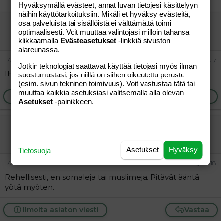
Hyväksymällä evästeet, annat luvan tietojesi käsittelyyn
näihin käyttötarkoituksiin. Mikäli et hyväksy evästeitä,
osa palveluista tai sisällöistä ei välttämättä toimi
"..."
optimaalisesti. Voit muuttaa valintojasi milloin tahansa
Vieras
klikkaamalla
Evästeasetukset
-linkkiä sivuston
alareunassa.
17.04.2012
#17
Jotkin teknologiat saattavat käyttää tietojasi myös ilman
Ihan sama.
suostumustasi, jos niillä on siihen oikeutettu peruste
(esim. sivun tekninen toimivuus). Voit vastustaa tätä tai
muuttaa kaikkia asetuksiasi valitsemalla alla olevan
Ilmoita asiaton viesti
Vastaa
Asetukset
-painikkeen.
"vieras"
Vieras
Asetukset
Hyväksy
Tietosuoja
17.04.2012
#18
Rehellisesti, en somaleja tai muslimeja. Pitävät ääntä
yötä myöten.
Ilmoita asiaton viesti
Vastaa