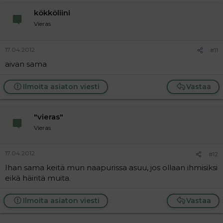
i
kökköliini
o
n
Vieras
s
:
17.04.2012
#11
aivan sama
Ilmoita asiaton viesti
Vastaa
"vieras"
Vieras
17.04.2012
#12
Ihan sama keitä mun naapurissa asuu, jos ollaan ihmisiksi
eikä häiritä muita.
Ilmoita asiaton viesti
Vastaa