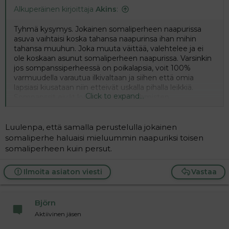
Alkuperäinen kirjoittaja
Akins
:
Tyhmä kysymys. Jokainen somaliperheen naapurissa
asuva vaihtaisi koska tahansa naapurinsa ihan mihin
tahansa muuhun. Joka muuta väittää, valehtelee ja ei
ole koskaan asunut somaliperheen naapurissa. Varsinkin
jos sompanssiperheessä on poikalapsia, voit 100%
varmuudella varautua ilkivaltaan ja siihen että omia
lapsiasi kiusataan niin etteivät uskalla pihalla leikkiä.
Click to expand...
Sompanssit eivät kykene elämään ihmisten
keskuudessa. Jopa muut afrikkalaiset tietävät että
somali on hirveä eläin
Luulenpa, että samalla perustelulla jokainen
somaliperhe haluaisi mieluummin naapuriksi toisen
somaliperheen kuin persut.
Ilmoita asiaton viesti
Vastaa
Björn
Aktiivinen jäsen