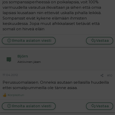
jos sompanssiperheessä on poikalapsia, voit 100%
varmuudella varautua ilkivaltaan ja siihen että omia
lapsiasi kiusataan niin etteivät uskalla pihalla leikkiä.
Sompanssit eivät kykene elämään ihmisten
keskuudessa. Jopa muut afrikkalaiset tietävät että
somali on hirveä eläin
Ilmoita asiaton viesti
Vastaa
Björn
Aktiivinen jäsen
17.04.2012
#10
Perussuomalaisen. Onneksi asutaan sellaisilla huudeilla
ettei somalipummeilla ole tänne asiaa.
Korpisoturi
R
e
a
Ilmoita asiaton viesti
Vastaa
c
t