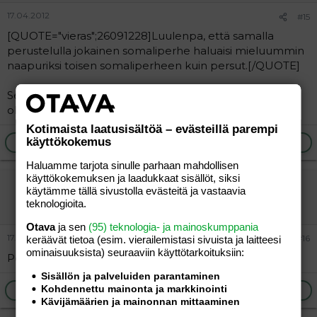
17.04.2012
#15
[QUOTE="vieras";26091228]Luulenpa, että samalla
perustelulla jokainen somaliperhe haluaisi mieluummin
naapuriksi toisen somaliperheen kuin persut.[/QUOTE]
Sehän olisikin ideaalia, että somaliperheen naapurissa
olisi toinen somaliperhe - niin siis siellä Somaliassa!
Kotimaista laatusisältöä – evästeillä parempi
käyttökokemus
Ilmoita asiaton viesti
Vastaa
Haluamme tarjota sinulle parhaan mahdollisen
käyttökokemuksen ja laadukkaat sisällöt, siksi
vb
käytämme tällä sivustolla evästeitä ja vastaavia
Vieras
teknologioita.
Otava
ja sen
(95) teknologia- ja mainoskumppania
17.04.2012
#16
keräävät tietoa (esim. vierailemis­tasi sivuista ja laitteesi
ominaisuuk­sista) seuraaviin käyttötarkoituksiin:
Perussuomalaisen totta kai. Somalit ei osaa käyttäytyä.
Sisällön ja palveluiden parantaminen
Kohdennettu mainonta ja markkinointi
Ilmoita asiaton viesti
Vastaa
Kävijämäärien ja mainonnan mittaaminen