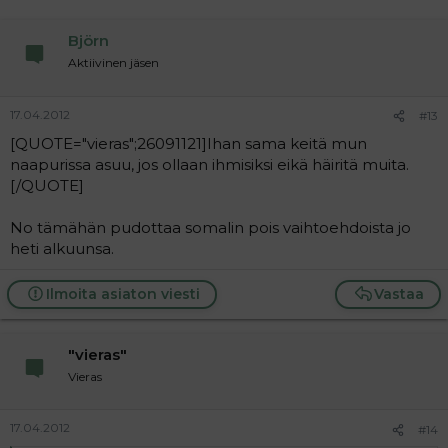
Björn
Aktiivinen jäsen
17.04.2012
#13
[QUOTE="vieras";26091121]Ihan sama keitä mun
naapurissa asuu, jos ollaan ihmisiksi eikä häiritä muita.
[/QUOTE]
No tämähän pudottaa somalin pois vaihtoehdoista jo
heti alkuunsa.
Ilmoita asiaton viesti
Vastaa
"vieras"
Vieras
17.04.2012
#14