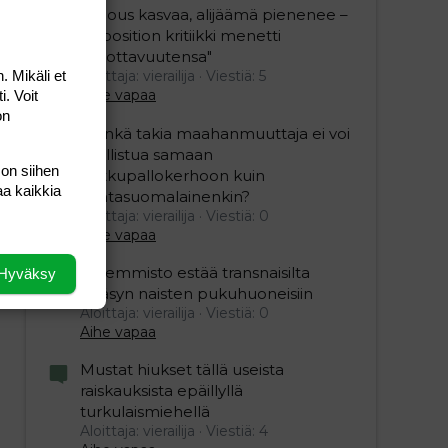
"Talous kasvaa, alijäämä pienenee –
opposition kritiikki menetti
uskottavuutensa"
. Mikäli et
Aloittaja: vierailija
Viestiä: 5
Aihe vapaa
i. Voit
on
”Minkä takia maahanmuuttaja ei voi
osallistua samaan
 on siihen
potkupallokerhoon kuin
aa kaikkia
kantasuomalainenkin?
Aloittaja: vierailija
Viestiä: 0
Aihe vapaa
Vasemmisto estää transnaisilta
Hyväksy
pääsyn naisten pukuhuoneisiin
Aloittaja: vierailija
Viestiä: 0
Aihe vapaa
Mustat hiukset tällä useista
raiskauksista epäillyllä
turkulaismiehellä
Aloittaja: vierailija
Viestiä: 4