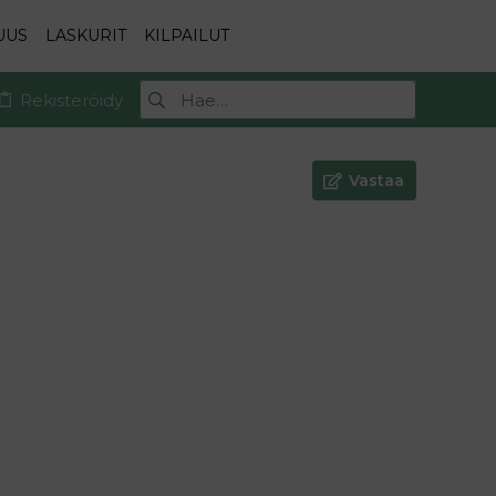
UUS
LASKURIT
KILPAILUT
Rekisteröidy
Vastaa