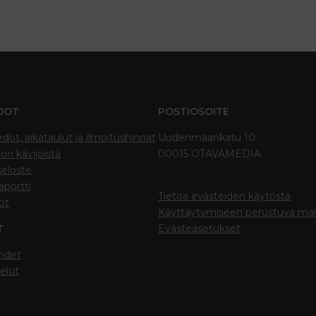
DOT
POSTIOSOITE
edot, aikataulut ja ilmoitushinnat
Uudenmaankatu 10
on kävijöistä
00015 OTAVAMEDIA
seloste
portti
Tietoa evästeiden käytöstä
ot
Käyttäytymiseen perustuva ma
T
Evästeasetukset
hdet
elut