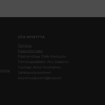
OTA YHTEYTTÄ
Toimitus
Palautelomake
Päätoimittaja: Erkki Meriluoto
Toimituspäällikkö: Anu Vaskimo
Tuottaja: Anna Huuhtanen
inonta
Sähköpostiosoitteet:
etunimi.sukunimi@otava.fi