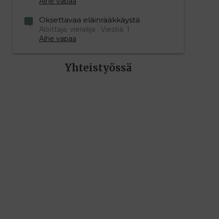
Aihe vapaa
Oksettavaa eläinrääkkäystä
Aloittaja: vierailija
Viestiä: 1
Aihe vapaa
Yhteistyössä