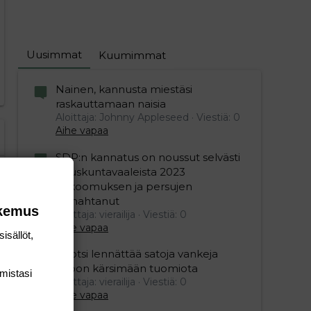
Uusimmat
Kuumimmat
Nainen, kannusta miestäsi
raskauttamaan naisia
Aloittaja: Johnny Appleseed
Viestiä: 0
Aihe vapaa
SDP:n kannatus on noussut selvästi
eduskuntavaaleista 2023
kokoomuksen ja persujen
romahtanut
okemus
Aloittaja: vierailija
Viestiä: 0
Aihe vapaa
isällöt,
Ruotsi lennättää satoja vankeja
Viroon kärsimään tuomiota
mis­tasi
Aloittaja: vierailija
Viestiä: 0
Aihe vapaa