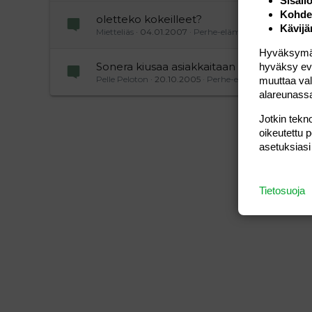
Sisäll
Kohden
oletteko kokeilleet?
Kävijä
Mietteliäs
04.01.2007
Perhe-elämä
Hyväksymällä
Sonera kiusaa asiakkaitaan
hyväksy eväs
Pelle Peloton
20.10.2005
Perhe-elämä
muuttaa val
alareunass
Jotkin tekno
oikeutettu 
asetuksiasi
Tietosuoja