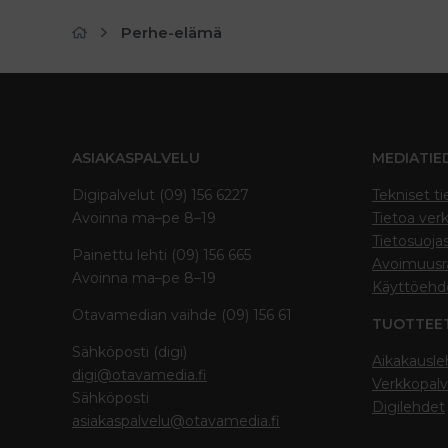
Perhe-elämä
ASIAKASPALVELU
MEDIATIE
Digipalvelut (09) 156 6227
Tekniset ti
Avoinna ma–pe 8–19
Tietoa verk
Tietosuoja
Painettu lehti (09) 156 665
Avoimuusra
Avoinna ma–pe 8–19
Käyttöehd
Otavamedian vaihde (09) 156 61
TUOTTEE
Sähköposti (digi)
Aikakausle
digi@otavamedia.fi
Verkkopalv
Sähköposti
Digilehdet
asiakaspalvelu@otavamedia.fi