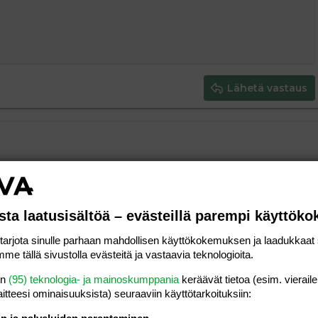
ding 1
tä
ärjestämätön lista
 luonnos
ontal line
nen koodi
isäinen spoiler
odi
uonnos
 oikealle
Suurenna sisennystä
ding 2
y text
Pienennä sisennystä
ing 3
Lähetä vastaus
14.04.2010
Viestiä
0
sanoma
Luettu
536
sta laatusisältöä – evästeillä parempi käyttök
26.03.2010
Viestiä
1
BloodyEnd
Luettu
709
rjota sinulle parhaan mahdollisen käyttökokemuksen ja laadukkaat s
me tällä sivustolla evästeitä ja vastaavia teknologioita.
15.02.2007
Viestiä
8
en
(95) teknologia- ja mainoskumppania
keräävät tietoa (esim. vieraile
humbe
Luettu
9K
laitteesi ominaisuuk­sista) seuraaviin käyttötarkoituksiin: