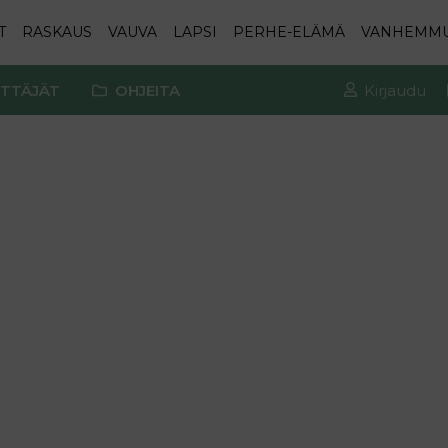
T
RASKAUS
VAUVA
LAPSI
PERHE-ELÄMÄ
VANHEMM
TTÄJÄT
OHJEITA
Kirjaudu