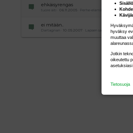
Sisäll
ehkäisyrengas
Kohden
tuore äiti
06.11.2005
Perhe-elämä
Kävijä
ei mitään..
Hyväksymällä
Dartagnan
10.05.2007
Lapsen saaminen
hyväksy eväs
muuttaa val
alareunass
Jotkin tekno
oikeutettu 
asetuksiasi
Tietosuoja