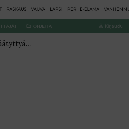
T
RASKAUS
VAUVA
LAPSI
PERHE-ELÄMÄ
VANHEMM
TTÄJÄT
OHJEITA
Kirjaudu
ätyttyä...