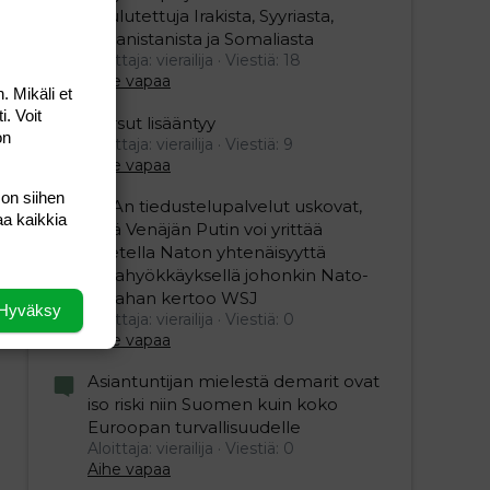
koulutettuja Irakista, Syyriasta,
Afganistanista ja Somaliasta
Aloittaja: vierailija
Viestiä: 18
Aihe vapaa
. Mikäli et
i. Voit
Persut lisääntyy
on
Aloittaja: vierailija
Viestiä: 9
Aihe vapaa
 on siihen
USAn tiedustelupalvelut uskovat,
aa kaikkia
että Venäjän Putin voi yrittää
koetella Naton yhtenäisyyttä
maahyökkäyksellä johonkin Nato-
maahan kertoo WSJ
Hyväksy
Aloittaja: vierailija
Viestiä: 0
Aihe vapaa
Asiantuntijan mielestä demarit ovat
iso riski niin Suomen kuin koko
Euroopan turvallisuudelle
Aloittaja: vierailija
Viestiä: 0
Aihe vapaa