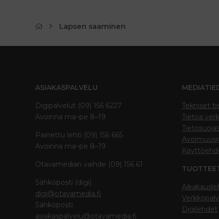
Lapsen saaminen
ASIAKASPALVELU
MEDIATIE
Digipalvelut (09) 156 6227
Tekniset ti
Avoinna ma–pe 8–19
Tietoa verk
Tietosuoja
Painettu lehti (09) 156 665
Avoimuusra
Avoinna ma–pe 8–19
Käyttöehd
Otavamedian vaihde (09) 156 61
TUOTTEE
Sähköposti (digi)
Aikakausle
digi@otavamedia.fi
Verkkopalv
Sähköposti
Digilehdet
asiakaspalvelu@otavamedia.fi