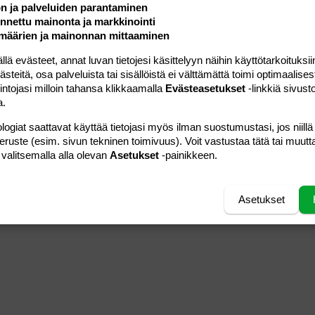
ön ja palveluiden parantaminen
06.11.2005
Viestiä
1
vieraana
nettu mainonta ja markkinointi
Luettu
311
määrien ja mainonnan mittaaminen
10.05.2007
Viestiä
0
 evästeet, annat luvan tietojesi käsittelyyn näihin käyttötarkoituksiin
Dartagnan
Luettu
322
teitä, osa palveluista tai sisällöistä ei välttämättä toimi optimaalisest
intojasi milloin tahansa klikkaamalla
Evästeasetukset
-linkkiä sivust
a.
logiat saattavat käyttää tietojasi myös ilman suostumustasi, jos niillä
peruste (esim. sivun tekninen toimivuus). Voit vastustaa tätä tai muutt
 valitsemalla alla olevan
Asetukset
-painikkeen.
Asetukset