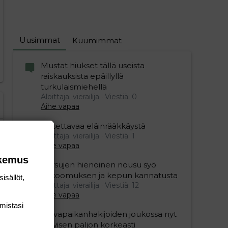
Uusimmat
Kuumimmat
Mustat hiukset tällä useista
raiskauksista epäillyllä
turkulaismiehellä
Aloittaja: vierailija
Viestiä: 0
Aihe vapaa
Oksettavaa eläinrääkkäystä
Aloittaja: vierailija
Viestiä: 1
Aihe vapaa
okemus
Persujen hienoinen nousu syö
kokoomuksen ja kepun kannatusta
isällöt,
Aloittaja: vierailija
Viestiä: 12
Aihe vapaa
mis­tasi
Turvapaikanhakijoiden joukossa nyt
erityisen paljon korkeasti