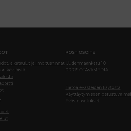
DOT
POSTIOSOITE
edot, aikataulut ja ilmoitushinnat
Uudenmaankatu 10
on kävijöistä
00015 OTAVAMEDIA
seloste
portti
Tietoa evästeiden käytöstä
ot
Käyttäytymiseen perustuva ma
T
Evästeasetukset
hdet
elut