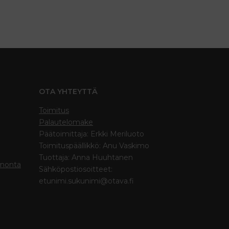
OTA YHTEYTTÄ
Toimitus
Palautelomake
Päätoimittaja: Erkki Meriluoto
Toimituspäällikkö: Anu Vaskimo
Tuottaja: Anna Huuhtanen
inonta
Sähköpostiosoitteet:
etunimi.sukunimi@otava.fi