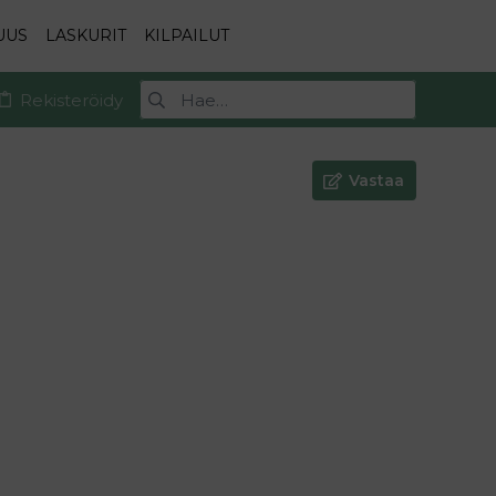
UUS
LASKURIT
KILPAILUT
Rekisteröidy
Vastaa