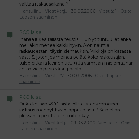
välttää raskausaikana..?
Hansuliinu
Viestiketju
30.03.2006
Viestiä: 1
Osio:
Lapsen saaminen
PCO:laisia
Ihanaa lukea tällästa tekstiä =) .. Nyt tuntuu, et ehkä
meilläkin menee kaikki hyvin. Aion nauttia
raskaudestani täysin siemauksin. Viikkoja on kasassa
vasta 5, joten jos meinaa pelätä koko raskausajan,
tulee pitkä ja kivinen tie.. =) Ja varmaan mielenrauhan
antaa vielä parin vkon päästä...
Hansuliinu
Viesti #7
30.03.2006
Osio:
Lapsen
saaminen
PCO:laisia
Onko ketään PCO:laista jolla olisi ensimmäinen
raskaus mennyt hyvin loppuun asti..? Sain ekan
plussan ja pelottaa, et miten käy..
Hansuliinu
Viestiketju
29.03.2006
Viestiä: 7
Osio:
Lapsen saaminen