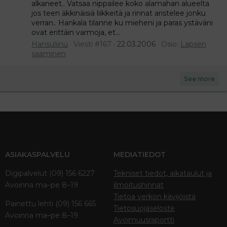
alkaneet.. Vatsaa nippailee koko alamahan alueelta
jos teen äkkinäisiä liikkeitä ja rinnat aristelee jonku
verran.. Hankala tilanne ku mieheni ja paras ystäväni
ovat erittäin varmoja, et...
Hansuliinu
Viesti #167
22.03.2006
Osio:
Lapsen
saaminen
See more
ASIAKASPALVELU
MEDIATIEDOT
Digipalvelut (09) 156 6227
Tekniset tiedot, aikataulut ja
Avoinna ma–pe 8–19
ilmoitushinnat
Tietoa verkon kävijöistä
Painettu lehti (09) 156 665
Tietosuojaseloste
Avoinna ma–pe 8–19
Avoimuusraportti