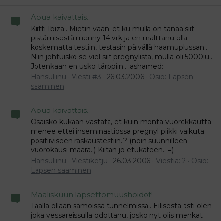
Apua kaivattais..
Kiitti Ibiza.. Mietin vaan, et ku mulla on tänää siit
pistämisestä menny 14 vrk ja en malttanu olla
koskematta testiin, testasin päivällä haamuplussan..
Niin johtuisko se viel siit pregnylistä, mulla oli 5000iu..
Jotenkaan en usko tärppiin.. :ashamed:
Hansuliinu
Viesti #3
26.03.2006
Osio:
Lapsen
saaminen
Apua kaivattais..
Osaisko kukaan vastata, et kuin monta vuorokkautta
menee ettei inseminaatiossa pregnyl piikki vaikuta
positiiviseen raskaustestiin..? (noin suunnilleen
vuorokausi määrä..) Kiitän jo etukäteen.. =)
Hansuliinu
Viestiketju
26.03.2006
Viestiä: 2
Osio:
Lapsen saaminen
Maaliskuun lapsettomuushoidot!
Täällä ollaan samoissa tunnelmissa.. Eilisestä asti olen
joka vessareissulla odottanu, josko nyt olis menkat