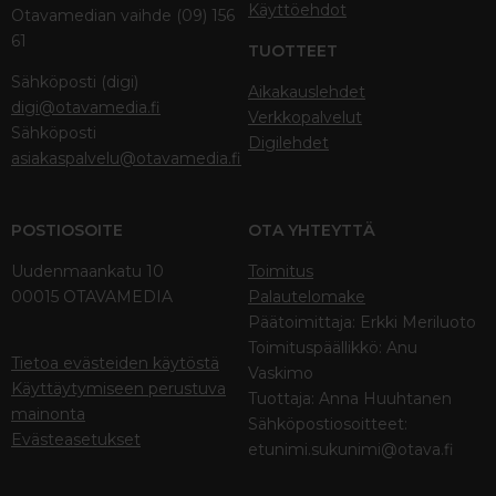
Käyttöehdot
Otavamedian vaihde (09) 156
61
TUOTTEET
Sähköposti (digi)
Aikakauslehdet
digi@otavamedia.fi
Verkkopalvelut
Sähköposti
Digilehdet
asiakaspalvelu@otavamedia.fi
POSTIOSOITE
OTA YHTEYTTÄ
Uudenmaankatu 10
Toimitus
00015 OTAVAMEDIA
Palautelomake
Päätoimittaja: Erkki Meriluoto
Toimituspäällikkö: Anu
Tietoa evästeiden käytöstä
Vaskimo
Käyttäytymiseen perustuva
Tuottaja: Anna Huuhtanen
mainonta
Sähköpostiosoitteet:
Evästeasetukset
etunimi.sukunimi@otava.fi