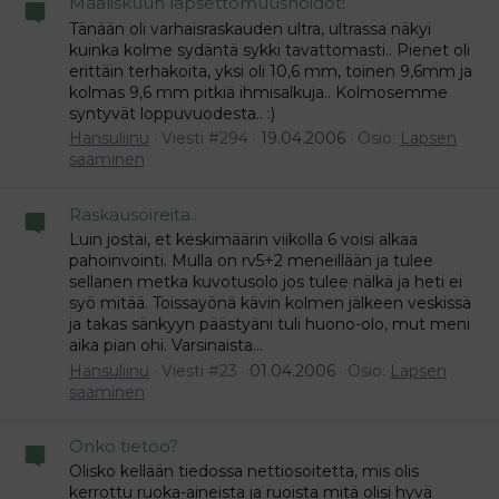
Maaliskuun lapsettomuushoidot!
Tänään oli varhaisraskauden ultra, ultrassa näkyi
kuinka kolme sydäntä sykki tavattomasti.. Pienet oli
erittäin terhakoita, yksi oli 10,6 mm, toinen 9,6mm ja
kolmas 9,6 mm pitkiä ihmisalkuja.. Kolmosemme
syntyvät loppuvuodesta.. :)
Hansuliinu
Viesti #294
19.04.2006
Osio:
Lapsen
saaminen
Raskausoireita..
Luin jostai, et keskimäärin viikolla 6 voisi alkaa
pahoinvointi. Mulla on rv5+2 meneillään ja tulee
sellanen metka kuvotusolo jos tulee nälkä ja heti ei
syö mitää. Toissayönä kävin kolmen jälkeen veskissä
ja takas sänkyyn päästyäni tuli huono-olo, mut meni
aika pian ohi. Varsinaista...
Hansuliinu
Viesti #23
01.04.2006
Osio:
Lapsen
saaminen
Onko tietoo?
Olisko kellään tiedossa nettiosoitetta, mis olis
kerrottu ruoka-aineista ja ruoista mitä olisi hyvä