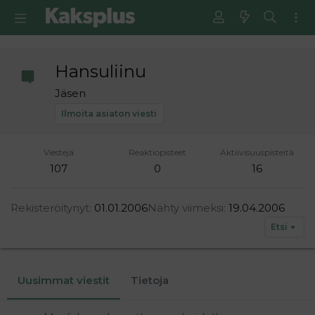
Hansuliinu
Jäsen
Ilmoita asiaton viesti
Viestejä
Reaktiopisteet
Aktiivisuuspisteitä
107
0
16
Rekisteröitynyt
01.01.2006
Nähty viimeksi
19.04.2006
Etsi
Uusimmat viestit
Tietoja