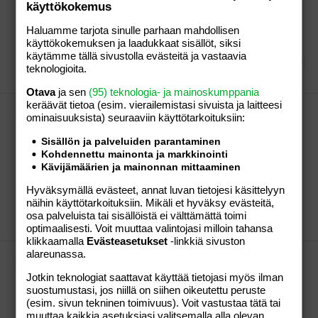
Mietin, et liittyykö raskausoireisiin myös sellanen, et
käyttökokemus
vatsaan kertyy ilmaa eikä meinaa tulla pois.. Siis
Haluamme tarjota sinulle parhaan mahdollisen
eräänlaisia ilmavaivoja.. Tätä kestänyt muutaman
käyttökokemuksen ja laadukkaat sisällöt, siksi
päivän ja tänään tein sen positiivisen testin..
käytämme tällä sivustolla evästeitä ja vastaavia
Hansuliinu
Viestiketju
27.03.2006
Viestiä: 33
Osio:
teknologioita.
Lapsen saaminen
Otava
ja sen
(95) teknologia- ja mainoskumppania
keräävät tietoa (esim. vierailemis­tasi sivuista ja laitteesi
Maaliskuun lapsettomuushoidot!
ominaisuuk­sista) seuraaviin käyttötarkoituksiin:
Pirpana, super onnittelut myös teille :flower: !! Mietin
juuri, et yli kolme vuotta on tätä plussaa toivottu ja
Sisällön ja palveluiden parantaminen
nyt se vihdoin saatiin, niin miksi siitä ei voi nauttia
Kohdennettu mainonta ja markkinointi
vaan täytyy pelätä jokaista vessareissua, ettei vaan
Kävijämäärien ja mainonnan mittaaminen
olis menkat alkaneet ja jokainen mahan vihlaisu
Hyväksymällä evästeet, annat luvan tietojesi käsittelyyn
tuntuu, et jokin on nyt...
näihin käyttötarkoituksiin. Mikäli et hyväksy evästeitä,
Hansuliinu
Viesti #205
27.03.2006
Osio:
Lapsen
osa palveluista tai sisällöistä ei välttämättä toimi
saaminen
optimaalisesti. Voit muuttaa valintojasi milloin tahansa
klikkaamalla
Evästeasetukset
-linkkiä sivuston
alareunassa.
Maaliskuun lapsettomuushoidot!
Kiitokset Seiskaseiska ja Nala79.. :hug: Kertokaahan
Jotkin teknologiat saattavat käyttää tietojasi myös ilman
kaikki viisaammat, milloin uskaltaa alkaa nauttimaan
suostumustasi, jos niillä on siihen oikeutettu peruste
tästä tulleesta plussasta..? =) =)
(esim. sivun tekninen toimivuus). Voit vastustaa tätä tai
muuttaa kaikkia asetuksiasi valitsemalla alla olevan
Hansuliinu
Viesti #202
27.03.2006
Osio:
Lapsen