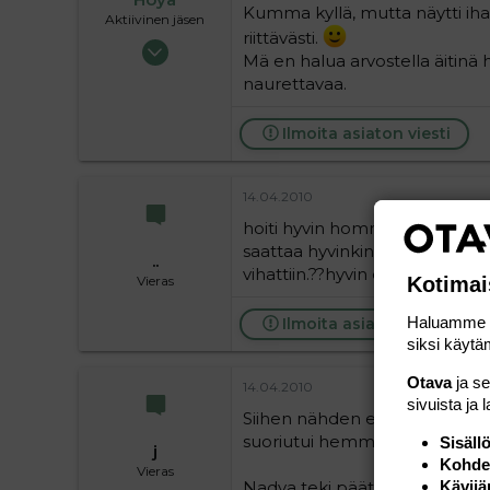
Kumma kyllä, mutta näytti ihan 
Aktiivinen jäsen
riittävästi.
21.04.2007
Mä en halua arvostella äitinä
5 236
naurettavaa.
0
36
Ilmoita asiaton viesti
14.04.2010
hoiti hyvin hommansa. entä sit
saattaa hyvinkin olla 14 lasta.
..
vihattiin.??hyvin elätti perhee
Vieras
Kotimai
Haluamme ta
Ilmoita asiaton viesti
siksi käytäm
Otava
ja s
14.04.2010
sivuista ja 
Siihen nähden että yh-äidillä 
suoriutui hemmetin paljon 
Sisäll
j
Kohden
Vieras
Nadya teki päätöksen ettei ha
Kävijä