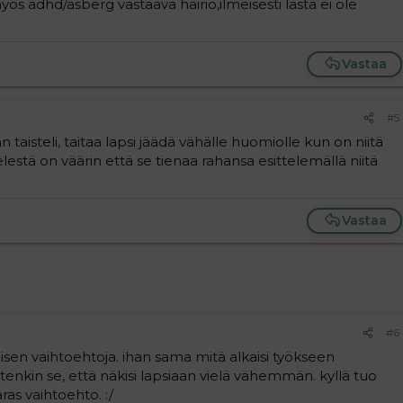
yös adhd/asberg vastaava häiriö,ilmeisesti lasta ei ole
Vastaa
#5
n taisteli, taitaa lapsi jäädä vähälle huomiolle kun on niitä
stä on väärin että se tienaa rahansa esittelemällä niitä
Vastaa
#6
en vaihtoehtoja. ihan sama mitä alkaisi työkseen
tenkin se, että näkisi lapsiaan vielä vähemmän. kyllä tuo
ras vaihtoehto. :/