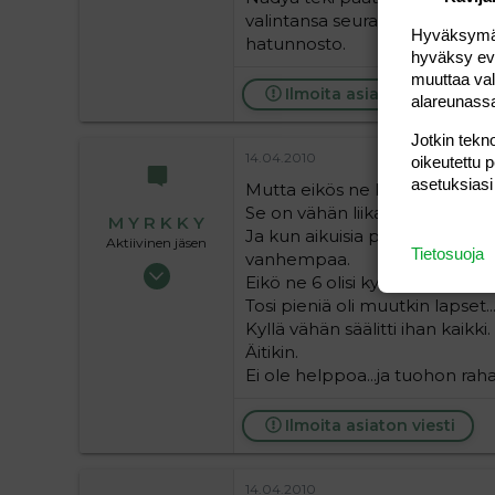
valintansa seuraukset kuin ai
Hyväksymällä
hatunnosto.
hyväksy eväs
muuttaa val
Ilmoita asiaton viesti
alareunass
Jotkin tekno
14.04.2010
oikeutettu 
asetuksiasi
Mutta eikös ne kaikki lapset ol
Se on vähän liikaa.
M Y R K K Y
Ja kun aikuisia periaatteessa v
Aktiivinen jäsen
Tietosuoja
vanhempaa.
03.12.2006
Eikö ne 6 olisi kyllä jo riittäne
8 069
Tosi pieniä oli muutkin lapset..
0
Kyllä vähän säälitti ihan kaikki.
36
Äitikin.
Ei ole helppoa...ja tuohon rah
Ilmoita asiaton viesti
14.04.2010