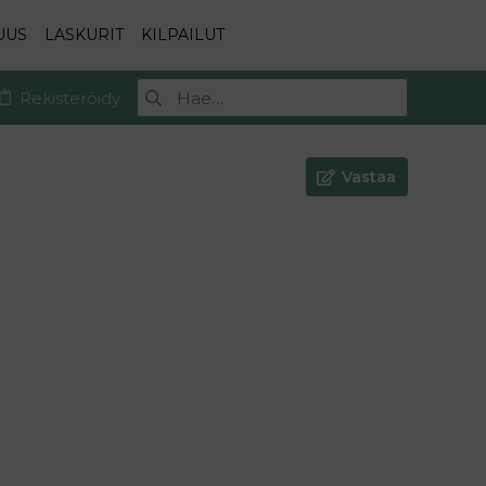
UUS
LASKURIT
KILPAILUT
Rekisteröidy
Vastaa