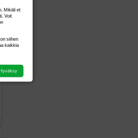
. Mikäli et
i. Voit
on
 on siihen
aa kaikkia
Hyväksy