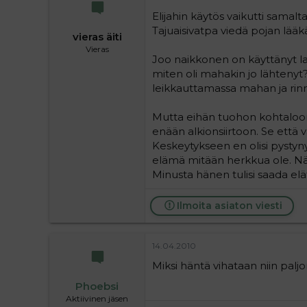
Elijahin käytös vaikutti samalt
Tajuaisivatpa viedä pojan lääkäri
vieras äiti
Vieras
Joo naikkonen on käyttänyt l
miten oli mahakin jo lähtenyt
leikkauttamassa mahan ja rin
Mutta eihän tuohon kohtaloon 
enään alkionsiirtoon. Se että v
Keskeytykseen en olisi pystyny
elämä mitään herkkua ole. Näki
Minusta hänen tulisi saada elät
Ilmoita asiaton viesti
14.04.2010
Miksi häntä vihataan niin paljo
Phoebsi
Aktiivinen jäsen