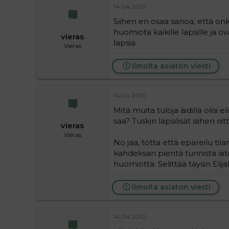
14.04.2010
Siihen en osaa sanoa, että onko 
huomiota kaikille lapsille ja ova
vieras
lapsia.
Vieras
Ilmoita asiaton viesti
14.04.2010
Mitä muita tuloja äidillä olisi e
saa? Tuskin lapsilisät siihen riit
vieras
Vieras
No jaa, totta että epäreilu ti
kahdeksan pientä tunnista äiti
huomiotta. Selittää täysin Elij
Ilmoita asiaton viesti
14.04.2010