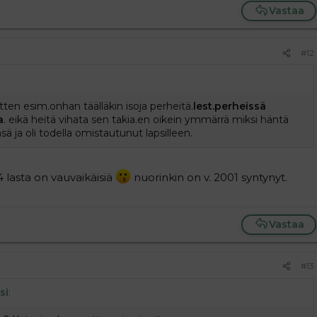
Vastaa
#12
ten esim.onhan täälläkin isoja perheitä.
lest.perheissä
a
. eikä heitä vihata sen takia.en oikein ymmärrä miksi häntä
sä ja oli todella omistautunut lapsilleen.
4 lasta on vauvaikäisiä
nuorinkin on v. 2001 syntynyt.
Vastaa
#13
si
: