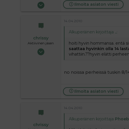
12.06.2008
Ilmoita asiaton viesti
28 881
2
14.04.2010
38
Alkuperäinen kirjoittaja
..
:
chrissy
hoiti hyvin hommansa. entä sit
Aktiivinen jäsen
saattaa hyvinkin olla 14 last
07.09.2005
vihattiin.??hyvin elätti perheen
20 219
6
38
no noissa perheissä tuskin 8/1
lahti
Ilmoita asiaton viesti
14.04.2010
Alkuperäinen kirjoittaja
Phoeb
chrissy