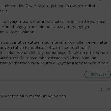
a kuin meidän 5-vee pojan... ja hänellä todettu adhd.
lle...
asten varjoa itsensä kunnossa pitämiseen. Näitte varmaan
? Hän oli käynyt melkein heti vauvojen synnyttyä
nat uuteen uskoon.
oisi voinut vaikuttaa muulla tavalla kuin olla menemättä
auvoja tulikin kahdeksan, oli vain "huonoa tuuria".
t itsekään. vaan kärsinyt seuraukset. Ja ukson ettei hänen
hän sen. Ja tuosta raha-asiasta voisi kiistellä kauan.
tää perhettään niillä. Mutta ei käyttää itseensä niitä rahoja.
Vastaa
#11
n? Katsoin alun mutta uni vei voiton.