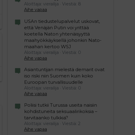
Aloittaja: vierailija
Viestiä: 8
Aihe vapaa
USAn tiedustelupalvelut uskovat,
että Venäjän Putin voi yrittää
koetella Naton yhtenäisyyttä
maahyökkäyksellä johonkin Nato-
maahan kertoo WSJ
Aloittaja: vierailija
Viestiä: 0
Aihe vapaa
Asiantuntijan mielestä demarit ovat
iso riski niin Suomen kuin koko
Euroopan turvallisuudelle
Aloittaja: vierailija
Viestiä: 0
Aihe vapaa
Poliisi tutkii Turussa useita naisiin
kohdistuneita seksuaalirikoksia –
tarvitaanko tulkkia?
Aloittaja: vierailija
Viestiä: 2
Aihe vapaa