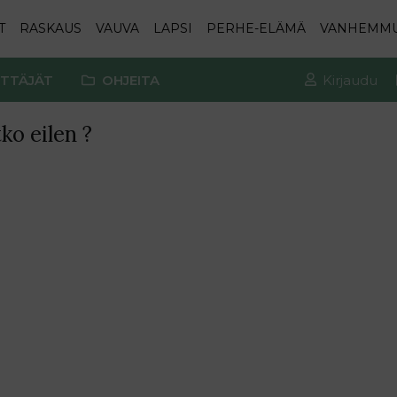
T
RASKAUS
VAUVA
LAPSI
PERHE-ELÄMÄ
VANHEMM
TTÄJÄT
OHJEITA
Kirjaudu
ko eilen ?