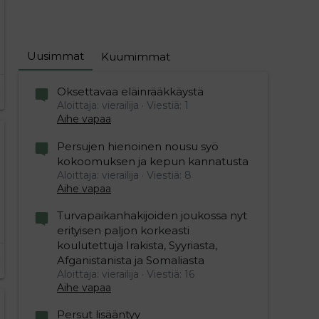
Uusimmat
Kuumimmat
Oksettavaa eläinrääkkäystä
Aloittaja: vierailija
Viestiä: 1
Aihe vapaa
Persujen hienoinen nousu syö
kokoomuksen ja kepun kannatusta
Aloittaja: vierailija
Viestiä: 8
Aihe vapaa
Turvapaikanhakijoiden joukossa nyt
erityisen paljon korkeasti
koulutettuja Irakista, Syyriasta,
Afganistanista ja Somaliasta
Aloittaja: vierailija
Viestiä: 16
Aihe vapaa
Persut lisääntyy