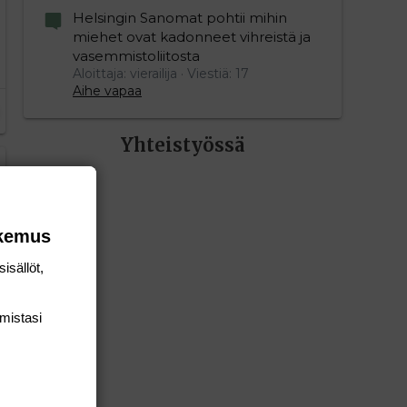
Helsingin Sanomat pohtii mihin
miehet ovat kadonneet vihreistä ja
vasemmistoliitosta
Aloittaja: vierailija
Viestiä: 17
Aihe vapaa
Yhteistyössä
okemus
isällöt,
mis­tasi