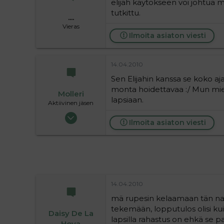
elijah käytökseen voi johtua m
tutkittu.
....
Vieras
Ilmoita asiaton viesti
14.04.2010
Sen Elijahin kanssa se koko aja
monta hoidettavaa :/ Mun miele
Molleri
lapsiaan.
Aktiivinen jäsen
31.10.2008
Ilmoita asiaton viesti
10 677
1
36
14.04.2010
mä rupesin kelaamaan tän nais
tekemään, lopputulos olisi kui
Daisy De La
lapsilla rahastus on ehkä se pa
Hoya