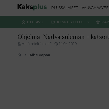
PLUSSALAISET
VAUVAHAAVEE
ETUSIVU
KESKUSTELUT
KÄY
Ohjelma: Nadya suleman - katsoit
V
E
mitä mieltä olet ?
14.04.2010
i
n
e
s
Aihe vapaa
s
i
t
m
i
m
k
ä
e
i
t
n
j
e
u
n
n
v
a
i
l
e
o
s