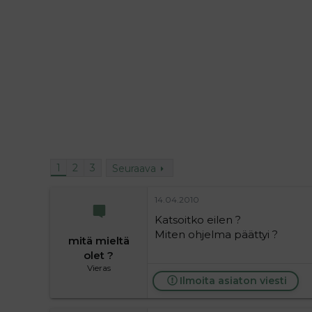
i
t
t
i
t
a
j
a
1
2
3
Seuraava
14.04.2010
Katsoitko eilen ?
Miten ohjelma päättyi ?
mitä mieltä
olet ?
Vieras
Ilmoita asiaton viesti