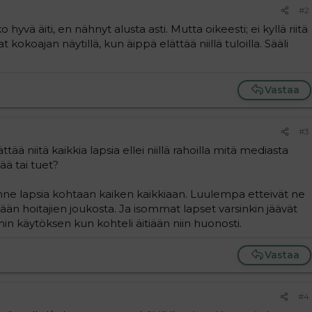
#2
hyvä äiti, en nähnyt alusta asti. Mutta oikeesti; ei kyllä riitä
t kokoajan näytillä, kun äippä elättää niillä tuloilla. Sääli
Vastaa
#3
lättää niitä kaikkia lapsia ellei niillä rahoilla mitä mediasta
tää tai tuet?
lanne lapsia kohtaan kaiken kaikkiaan. Luulempa etteivät ne
ään hoitajien joukosta. Ja isommat lapset varsinkin jäävät
ahin käytöksen kun kohteli äitiään niin huonosti.
Vastaa
#4