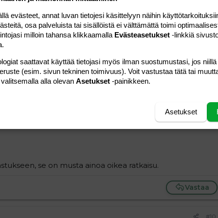
kuinen ikään ja tekee parhaansa lastensa eteen. Minulta
 evästeet, annat luvan tietojesi käsittelyyn näihin käyttötarkoituksiin
teitä, osa palveluista tai sisällöistä ei välttämättä toimi optimaalisest
intojasi milloin tahansa klikkaamalla
Evästeasetukset
-linkkiä sivust
Vastaa
a.
logiat saattavat käyttää tietojasi myös ilman suostumustasi, jos niillä
#9
peruste (esim. sivun tekninen toimivuus). Voit vastustaa tätä tai muutt
 valitsemalla alla olevan
Asetukset
-painikkeen.
leet alle 9 v?
ain yksi, vaikka muitakin hoitajia mutta ei kahta
Asetukset
et yhdelle naiselle?
.
astukseen, se on musta ainoa oikea ratkaisu.
Vastaa
#10