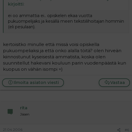
kirjoitti
:
ei oo ammattia ei.. opiskelen ekaa vuotta
pukuompelijaks ja kesällä meen tekstiilihoitajan hommiin
(eli pesulaan).
kertoisitko minulle että missä voisi opiskella
pukuompeliaksi ja että onko alalla töitä? olen hirveän
kiinnostunut kyseisestä ammatista, koska olen
suunnitellut hakevani kouluun parin vuodenpäästä kun
kuopus on vähän isompi =)
Ilmoita asiaton viesti
Vastaa
rita
Jäsen
21.04.2006
#6