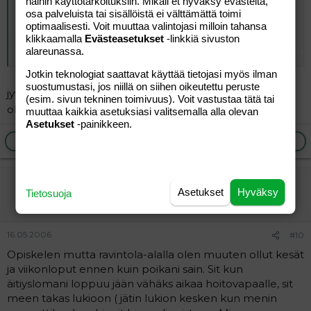
näihin käyttötarkoituksiin. Mikäli et hyväksy evästeitä,
osa palveluista tai sisällöistä ei välttämättä toimi
optimaalisesti. Voit muuttaa valintojasi milloin tahansa
ei oo ammattia ei.. opiskelen ekaa vuotta
klikkaamalla
Evästeasetukset
-linkkiä sivuston
pukuompelijaks ja kesällä meen tekstiilihoitajan
alareunassa.
Click to expand...
hommiin (eli pesulaan).
Click to expand...
Jotkin teknologiat saattavat käyttää tietojasi myös ilman
suostumustasi, jos niillä on siihen oikeutettu peruste
kertoisitko minulle että missä voisi opiskella
jyväskylän teknisessä ammattiopistossa eli amiksessa
(esim. sivun tekninen toimivuus). Voit vastustaa tätä tai
pukuompeliaksi ja että onko alalla töitä? olen hirveän
olen
muuttaa kaikkia asetuksiasi valitsemalla alla olevan
kiinnostunut kyseisestä ammatista, koska olen
Asetukset
-painikkeen.
suunnitellut hakevani kouluun parin vuodenpäästä kun
Ilmoita asiaton viesti
Vastaa
kuopus on vähän isompi =)
veera101
Asetukset
Hyväksy
Tietosuoja
Jäsen
16.05.2006
#10
Opiskelen mutta ravintola-alalla olen muuten ollut kesät
ja viikonloput ennen kuin poikani sain. Sit kun
äitiyslomani loppuu jään vähäks aikaa hoitovapaalle, sit
meen takas lukioon ( jätin lukion kesken kun menin