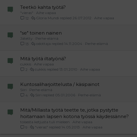
Teetkö kahta työtä?
"vieras"
Aihe vapaa
Gloria Mundi
26.07.2012
Aihe vapaa
12
"se" toinen nainen
Jätetty
Perhe-elämä
odottaja
14.11.2004
Perhe-elämä
13
Mitä työtä iltatyönä?
cukkis
Aihe vapaa
cukkis
13.01.2010
Aihe vapaa
2
Kuntosaliharjoittelusta / käsipainot
Siiri
Perhe-elämä
Siiri
05.01.2006
Perhe-elämä
4
Mitä/Millaista työtä teette te, jotka pystytte
hoitamaan lapsen kotona työssä käydessänne?
toisesta ketjusta tuli mieleen
Aihe vapaa
"vieras"
14.05.2013
Aihe vapaa
9