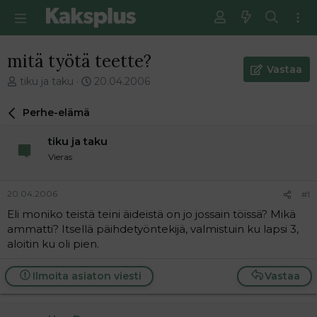
mitä työtä teette?
Vastaa
V
E
tiku ja taku
20.04.2006
i
n
e
s
Perhe-elämä
s
i
t
m
tiku ja taku
i
m
Vieras
k
ä
e
i
t
n
20.04.2006
#1
j
e
Eli moniko teistä teini äideistä on jo jossain töissä? Mikä
u
n
ammatti? Itsellä päihdetyöntekijä, valmistuin ku lapsi 3,
n
v
a
i
aloitin ku oli pien.
l
e
o
s
Ilmoita asiaton viesti
Vastaa
i
t
t
i
t