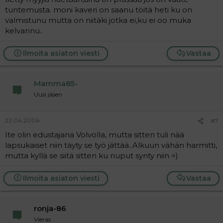
tuntemusta. moni kaveri on saanu töitä heti ku on
valmistunu mutta on niitäki jotka ei,ku ei oo muka
kelvannu..
Ilmoita asiaton viesti
Vastaa
Mamma85-
Uusi jäsen
22.04.2006
#7
Ite olin edustajana Volvolla, mutta sitten tuli nää
lapsukaiset niin täyty se työ jättää..Alkuun vähän harmitti,
mutta kyllä se siitä sitten ku nuput synty niin =)
Ilmoita asiaton viesti
Vastaa
ronja-86
Vieras