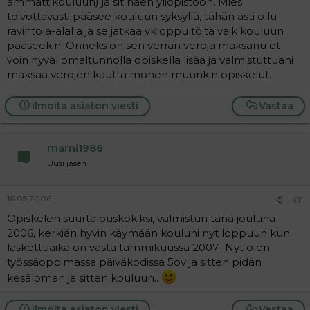
ammattikouluun) ja sit haen yliopistoon. Mies
toivottavasti pääsee kouluun syksyllä, tähän asti ollu
ravintola-alalla ja se jatkaa vkloppu töitä vaik kouluun
pääseekin. Onneks on sen verran veroja maksanu et
voin hyväl omaltunnolla opiskella lisää ja valmistuttuani
maksaa verojen kautta monen muunkin opiskelut.
Ilmoita asiaton viesti
Vastaa
mami1986
Uusi jäsen
16.05.2006
#11
Opiskelen suurtalouskokiksi, valmistun tänä jouluna
2006, kerkiän hyvin käymään kouluni nyt loppuun kun
laskettuaika on vasta tammikuussa 2007.. Nyt olen
työssäoppimassa päiväkodissa 5ov ja sitten pidän
kesäloman ja sitten kouluun..
Ilmoita asiaton viesti
Vastaa