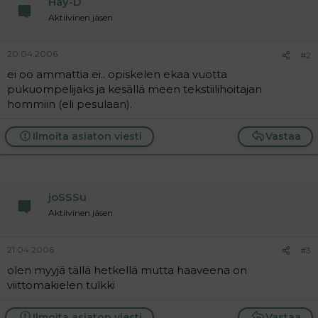
Hay-D
a
Aktiivinen jäsen
j
a
20.04.2006
#2
ei oo ammattia ei.. opiskelen ekaa vuotta
pukuompelijaks ja kesällä meen tekstiilihoitajan
hommiin (eli pesulaan).
Ilmoita asiaton viesti
Vastaa
joSSSu
Aktiivinen jäsen
21.04.2006
#3
olen myyjä tällä hetkellä mutta haaveena on
viittomakielen tulkki
Ilmoita asiaton viesti
Vastaa