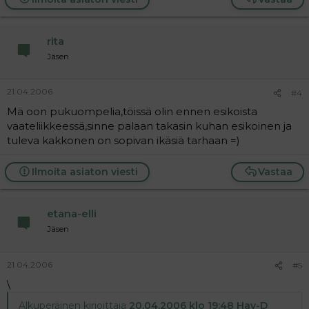
rita
Jäsen
21.04.2006
#4
Mä oon pukuompelia,töissä olin ennen esikoista
vaateliikkeessä,sinne palaan takasin kuhan esikoinen ja
tuleva kakkonen on sopivan ikäsiä tarhaan =)
Ilmoita asiaton viesti
Vastaa
etana-elli
Jäsen
21.04.2006
#5
\
Alkuperäinen kirjoittaja
20.04.2006 klo 19:48 Hay-D