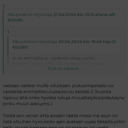
\
Alkuperäinen kirjoittaja
21.04.2006 klo 13:15 etana-elli
kirjoitti
:
\
Alkuperäinen kirjoittaja
20.04.2006 klo 19:48 Hay-D
kirjoitti
:
ei oo ammattia ei.. opiskelen ekaa vuotta
pukuompelijaks ja kesällä meen tekstiilihoitajan
Click to expand...
hommiin (eli pesulaan).
Click to expand...
kertoisitko minulle että missä voisi opiskella
vastaan vaikkei mulle ollutkaan. pukuompeliaks voi
pukuompeliaksi ja että onko alalla töitä? olen hirveän
opiskella ammattikoulussa,koulu kestää 2-3vuotta
kiinnostunut kyseisestä ammatista, koska olen
riippuu siitä onko hyväksi lukuja muualta(ylioppilas,käyny
suunnitellut hakevani kouluun parin vuodenpäästä kun
jonku muun alan,yms..).
kuopus on vähän isompi =)
Töistä sen verran että ainakin täällä missä mä asun on
niitä ollu ihan hyvin,koko ajan avataan uusia liikkeitä joihin
tietty myyjiä haetaan,aina on plussaa jos on vaate