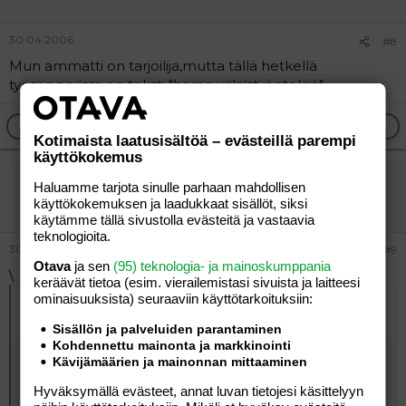
30.04.2006
#8
Mun ammatti on tarjoilija,mutta tällä hetkellä
työsopparissa on teksti "hampurilaistyöntekijä"...
Ilmoita asiaton viesti
Vastaa
Kotimaista laatusisältöä – evästeillä parempi
käyttökokemus
Hay-D
Haluamme tarjota sinulle parhaan mahdollisen
Aktiivinen jäsen
käyttökokemuksen ja laadukkaat sisällöt, siksi
käytämme tällä sivustolla evästeitä ja vastaavia
teknologioita.
30.04.2006
#9
Otava
ja sen
(95) teknologia- ja mainoskumppania
\
keräävät tietoa (esim. vierailemis­tasi sivuista ja laitteesi
ominaisuuk­sista) seuraaviin käyttötarkoituksiin:
Alkuperäinen kirjoittaja
21.04.2006 klo 13:15 etana-elli
kirjoitti
:
Sisällön ja palveluiden parantaminen
Kohdennettu mainonta ja markkinointi
\
Kävijämäärien ja mainonnan mittaaminen
Alkuperäinen kirjoittaja
20.04.2006 klo 19:48 Hay-D
Hyväksymällä evästeet, annat luvan tietojesi käsittelyyn
kirjoitti
: