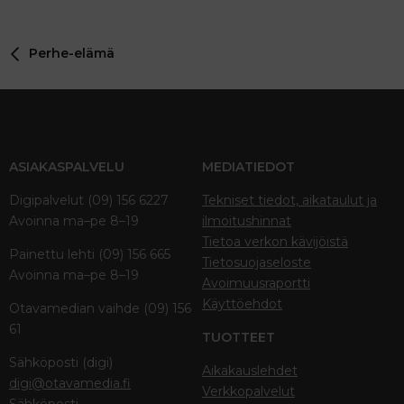
Perhe-elämä
ASIAKASPALVELU
MEDIATIEDOT
Digipalvelut (09) 156 6227
Tekniset tiedot, aikataulut ja
Avoinna ma–pe 8–19
ilmoitushinnat
Tietoa verkon kävijöistä
Painettu lehti (09) 156 665
Tietosuojaseloste
Avoinna ma–pe 8–19
Avoimuusraportti
Käyttöehdot
Otavamedian vaihde (09) 156
61
TUOTTEET
Sähköposti (digi)
Aikakauslehdet
digi@otavamedia.fi
Verkkopalvelut
Sähköposti