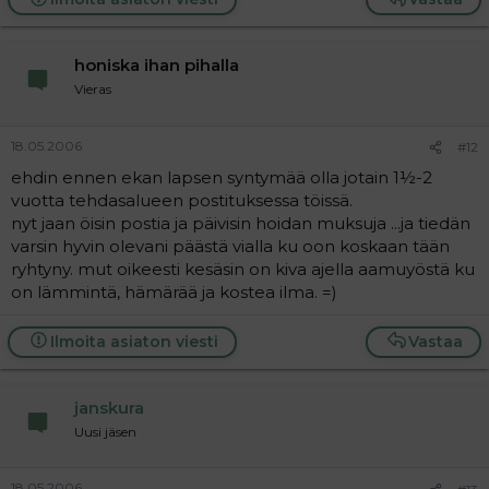
honiska ihan pihalla
Vieras
18.05.2006
#12
ehdin ennen ekan lapsen syntymää olla jotain 1½-2
vuotta tehdasalueen postituksessa töissä.
nyt jaan öisin postia ja päivisin hoidan muksuja ...ja tiedän
varsin hyvin olevani päästä vialla ku oon koskaan tään
ryhtyny. mut oikeesti kesäsin on kiva ajella aamuyöstä ku
on lämmintä, hämärää ja kostea ilma. =)
Ilmoita asiaton viesti
Vastaa
janskura
Uusi jäsen
18.05.2006