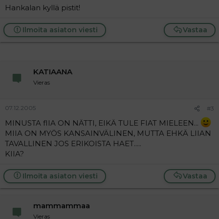
Hankalan kyllä pistit!
Ilmoita asiaton viesti
Vastaa
KATIAANA
Vieras
07.12.2005
#3
MINUSTA fIIA ON NÄTTI, EIKÄ TULE FIAT MIELEEN...
MIIA ON MYÖS KANSAINVÄLINEN, MUTTA EHKÄ LIIAN
TAVALLINEN JOS ERIKOISTA HAET.....
KIIA?
Ilmoita asiaton viesti
Vastaa
mammammaa
Vieras