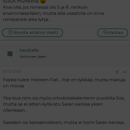
oulun murteella
a
Kiva olisi, jos nimessä olis S ja R, niinkuin
j
ensimmäiselläkin, mutta sillä osastolla on oma
a
nimipankki aika tyhjä...
Ilmoita asiaton viesti
Vastaa
taustalla
Aktiivinen jäsen
07.12.2005
#2
Fiiasta tulee mieleen Fiat... Itse en tykkää, mutta makuja
on monia.
Yksi kiva nimi ois myös ortodoksikalenterin puolelta Sira,
mutta se ei sitten kyllä istu Saran kanssa yksiin
ollenkaan...
Saarakin ois kansainvälinen, mutta ei toimi Saran kanssa...