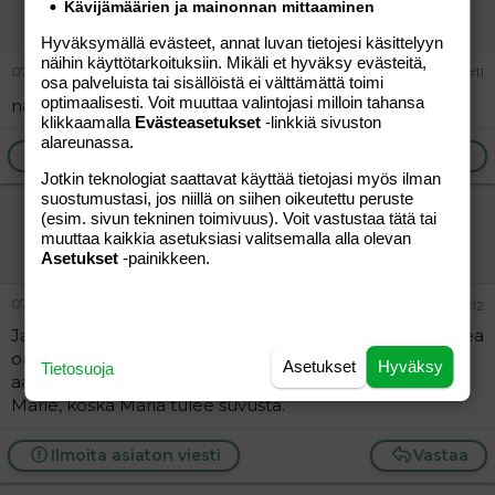
Kävijämäärien ja mainonnan mittaaminen
Jäsen
Hyväksymällä evästeet, annat luvan tietojesi käsittelyyn
näihin käyttötarkoituksiin. Mikäli et hyväksy evästeitä,
07.12.2005
#11
osa palveluista tai sisällöistä ei välttämättä toimi
optimaalisesti. Voit muuttaa valintojasi milloin tahansa
nätti nimi, vielä enemmän tykkään Fionasta :wave:
klikkaamalla
Evästeasetukset
-linkkiä sivuston
alareunassa.
Ilmoita asiaton viesti
Vastaa
Jotkin teknologiat saattavat käyttää tietojasi myös ilman
suostumustasi, jos niillä on siihen oikeutettu peruste
(esim. sivun tekninen toimivuus). Voit vastustaa tätä tai
mammammaa
muuttaa kaikkia asetuksiasi valitsemalla alla olevan
Vieras
Asetukset
-painikkeen.
07.12.2005
#12
Jade, Nea ja Ada ovat kyllä "kummitelleet" mielessä, Nea
on kyllä tutun lapsen nimi ja Ada tais olla joku
Asetukset
Hyväksy
Tietosuoja
aataminaikuinen ohjelmointikieli...? Maria ei voi olla
Marie, koska Maria tulee suvusta.
Ilmoita asiaton viesti
Vastaa