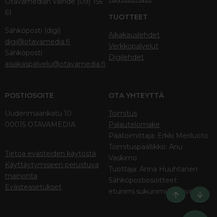
Otavamedian vaihde (09) 156
61
TUOTTEET
Sähköposti (digi)
Aikakauslehdet
digi@otavamedia.fi
Verkkopalvelut
Sähköposti
Digilehdet
asiakaspalvelu@otavamedia.fi
POSTIOSOITE
OTA YHTEYTTÄ
Uudenmaankatu 10
Toimitus
00015 OTAVAMEDIA
Palautelomake
Päätoimittaja: Erkki Meriluoto
Toimituspäällikkö: Anu
Tietoa evästeiden käytöstä
Vaskimo
Käyttäytymiseen perustuva
Tuottaja: Anna Huuhtanen
mainonta
Sähköpostiosoitteet:
Evästeasetukset
etunimi.sukunimi@otava.fi
Ylös
Bott