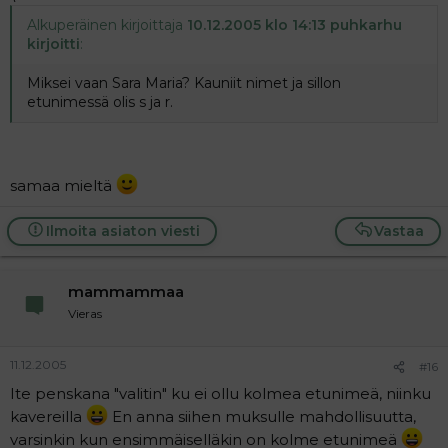
Alkuperäinen kirjoittaja
10.12.2005 klo 14:13 puhkarhu
kirjoitti
:
Miksei vaan Sara Maria? Kauniit nimet ja sillon
etunimessä olis s ja r.
samaa mieltä
Ilmoita asiaton viesti
Vastaa
mammammaa
Vieras
11.12.2005
#16
Ite penskana "valitin" ku ei ollu kolmea etunimeä, niinku
kavereilla
En anna siihen muksulle mahdollisuutta,
varsinkin kun ensimmäiselläkin on kolme etunimeä