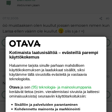
Aktiivinen jäsen
07.12.2005
#9
öö muistaaksen olen kuullut jossain semosen nimen kun
Larisa ellen väärin ole kuullut
olis s ja r =)
Ilmoita asiaton viesti
Vastaa
Kotimaista laatusisältöä – evästeillä parempi
käyttökokemus
Olivie
Uusi jäsen
Haluamme tarjota sinulle parhaan mahdollisen
käyttökokemuksen ja laadukkaat sisällöt, siksi
käytämme tällä sivustolla evästeitä ja vastaavia
07.12.2005
#10
teknologioita.
Nätit nimet olette valinneet =)
Otava
ja sen
(95) teknologia- ja mainoskumppania
keräävät tietoa (esim. vierailemis­tasi sivuista ja laitteesi
Ilmoita asiaton viesti
Vastaa
ominaisuuk­sista) seuraaviin käyttötarkoituksiin:
Sisällön ja palveluiden parantaminen
Kohdennettu mainonta ja markkinointi
Möhkösfantti