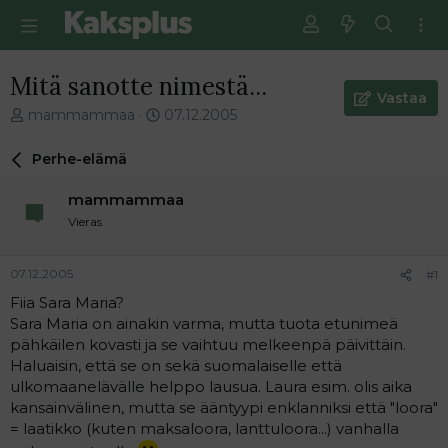
Mitä sanotte nimestä...
Vastaa
V
E
mammammaa
07.12.2005
i
n
e
s
Perhe-elämä
s
i
t
m
mammammaa
i
m
Vieras
k
ä
e
i
t
n
07.12.2005
#1
j
e
Fiia Sara Maria?
u
n
Sara Maria on ainakin varma, mutta tuota etunimeä
n
v
a
i
pähkäilen kovasti ja se vaihtuu melkeenpä päivittäin.
l
e
Haluaisin, että se on sekä suomalaiselle että
o
s
ulkomaanelävälle helppo lausua. Laura esim. olis aika
i
t
kansainvälinen, mutta se ääntyypi enklanniksi että "loora"
t
i
= laatikko (kuten maksaloora, lanttuloora...) vanhalla
t