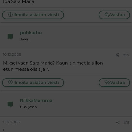
Ida Sara Maria
Ilmoita asiaton viesti
Vastaa
puhkarhu
Jäsen
10.12.2005
#14
Miksei vaan Sara Maria? Kauniit nimet ja sillon
etunimessä olis s ja r.
Ilmoita asiaton viesti
Vastaa
RiikkaMamma
Uusi jäsen
11.12.2005
#15
\