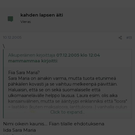
kahden lapsen äiti
Vieras
10.12.2005
#13
\
Alkuperäinen kirjoittaja
07.12.2005 klo 12:04
mammammaa kirjoitti
:
Fiia Sara Maria?
Sara Maria on ainakin varma, mutta tuota etunimeä
pähkäilen kovasti ja se vaihtuu melkeenpä päivittäin.
Haluaisin, että se on sekä suomalaiselle että
ulkomaanelävälle helppo lausua. Laura esim. olis aika
kansainvälinen, mutta se ääntyypi enklanniksi että "loora"
= laatikko (kuten maksaloora, lanttuloora...) vanhalla oulun
Click to expand...
murteella
Kiva olisi, jos nimessä olis S ja R, niinkuin
Nimi oikein kaunis.... Fiian tilalle ehdotuksena
ensimmäiselläkin, mutta sillä osastolla on oma
Iida Sara Maria
nimipankki aika tyhjä...