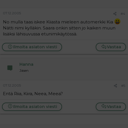
07.12.2005
#4
No mulla taas iskee Kiiasta mieleen automerkki Kia
Nätti nimi kylläkin. Saara onkin sitten jo kaiken muun
lisäksi lähisuvussa etunimikäytössä.
Ilmoita asiaton viesti
Vastaa
Hanna
Jäsen
07.12.2005
#5
Entä Riia, Kiira, Neea, Meea?
Ilmoita asiaton viesti
Vastaa