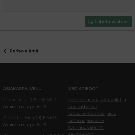
12
Courier New
Pienennä sisennystä
Tasaa oikealle
Heading 2
15
Georgia
Justify text
Heading 3
Lähetä vastaus
18
Tahoma
22
Times New Roman
26
Trebuchet MS
Perhe-elämä
Verdana
ASIAKASPALVELU
MEDIATIEDOT
Digipalvelut (09) 156 6227
Tekniset tiedot, aikataulut ja
Avoinna ma–pe 8–19
ilmoitushinnat
Tietoa verkon kävijöistä
Painettu lehti (09) 156 665
Tietosuojaseloste
Avoinna ma–pe 8–19
Avoimuusraportti
Käyttöehdot