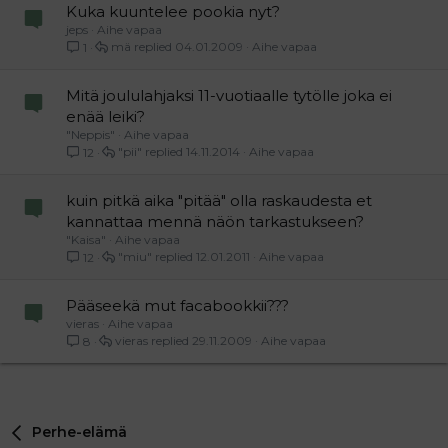
Kuka kuuntelee pookia nyt?
jeps
Aihe vapaa
mä
04.01.2009
Aihe vapaa
1
Mitä joululahjaksi 11-vuotiaalle tytölle joka ei
enää leiki?
"Neppis"
Aihe vapaa
"pii"
14.11.2014
Aihe vapaa
12
kuin pitkä aika "pitää" olla raskaudesta et
kannattaa mennä näön tarkastukseen?
"Kaisa"
Aihe vapaa
"miu"
12.01.2011
Aihe vapaa
12
Pääseekä mut facabookkii???
vieras
Aihe vapaa
vieras
29.11.2009
Aihe vapaa
8
Perhe-elämä