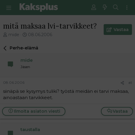
mitä maksaa lvi-tarvikkeet?
Vastaa
V
E
mide
08.06.2006
i
n
e
s
Perhe-elämä
s
i
t
m
mide
i
m
Jäsen
k
ä
e
i
t
n
08.06.2006
#1
j
e
siinäpä se kysymys tuliki? työstä meidän ei tarvi maksaa,
u
n
ainoastaan tarvikkeet.
n
v
a
i
l
e
Ilmoita asiaton viesti
Vastaa
o
s
i
t
t
i
taustalla
t