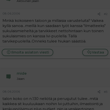
Aktiivinen jäsen
a
j
a
08.06.2006
#2
Minkä kokoiseen taloon ja millaisia varusteluita? Vaikea
kyllä sanoa...meillä kun saadaan työt kanssa "ilmatteeks"
sukulaismieheltä ja tarvikkeet nettohintaan kun toinen
sukulaismies on kanssa lvi-puolella. Tällä
tarvikepuolella..Onneks tulee hiukan säästöä.
Ilmoita asiaton viesti
Vastaa
mide
Jäsen
08.06.2006
#3
talon koko on n.130 neliötä ja perusjutut tulee...mitä
kaikkea sit kuuluukaan noihin lvi-juttuihin, ilmastointi ja
keskuspölyimuri plus putket. niin ja vesikiertoinen