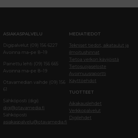
ASIAKASPALVELU
MEDIATIEDOT
Digipalvelut (09) 156 6227
Tekniset tiedot, aikataulut ja
Avoinna ma–pe 8–19
ilmoitushinnat
Tietoa verkon kävijöistä
Painettu lehti (09) 156 665
Tietosuojaseloste
Avoinna ma–pe 8–19
Avoimuusraportti
Käyttöehdot
Otavamedian vaihde (09) 156
61
TUOTTEET
Sähköposti (digi)
Aikakauslehdet
digi@otavamedia.fi
Verkkopalvelut
Sähköposti
Digilehdet
asiakaspalvelu@otavamedia.fi