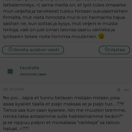
lattialämmitys. =) sama meillä on, et työt tulee ilmaseksi
mun veljeltä ja tarvikkeet tukku-hintaan sukulaismiehen
firmalta, mut niistä hinnoista mul ei oo harmainta hajua.
saishan ne, kun soittas ja kysys, mut veljeni ei muista
hintoja, vaik on just oman talonsa saanu valmiiksi ja
työkseen tekee noita hommia muutenkin.
Ilmoita asiaton viesti
Vastaa
taustalla
Aktiivinen jäsen
08.06.2006
#4
No joo.... säpä et tunnu tietävän mistään mitään, joka
asiaa kyselet täällä et paljo maksaa se ja paljo tuo.....??!!!
Tietoa saa kun vaan kyselee, niin me muutkin teemme,
minkä takia antaisimme sulle habkkimämme tiedon??
ja se riippuu paljon et minkälaisia "värkkejä" sä taloos
haluat...<???