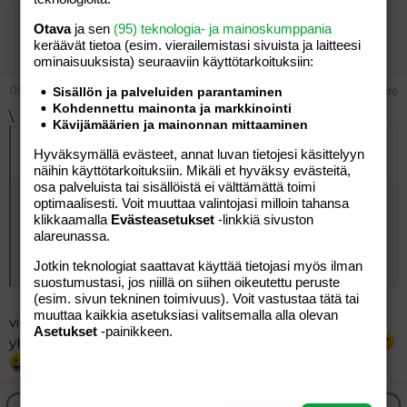
mide
Otava
ja sen
(95) teknologia- ja mainoskumppania
Jäsen
keräävät tietoa (esim. vierailemis­tasi sivuista ja laitteesi
ominaisuuk­sista) seuraaviin käyttötarkoituksiin:
09.06.2006
#6
Sisällön ja palveluiden parantaminen
Kohdennettu mainonta ja markkinointi
\
Kävijämäärien ja mainonnan mittaaminen
Alkuperäinen kirjoittaja
08.06.2006 klo 21:02 toinen
Hyväksymällä evästeet, annat luvan tietojesi käsittelyyn
vieras kirjoitti
:
näihin käyttötarkoituksiin. Mikäli et hyväksy evästeitä,
osa palveluista tai sisällöistä ei välttämättä toimi
Voi jösös kyllä edellinen oot sakee!!!!
optimaalisesti. Voit muuttaa valintojasi milloin tahansa
Lirautit juuri omaan nilkkaan kun käskit kysellä ja silti ei
klikkaamalla
Evästeasetukset
-linkkiä sivuston
saisi kysellä
alareunassa.
Eiköhän nää palstat oo kuule ihan just tiedonvaihtoa
Jotkin teknologiat saattavat käyttää tietojasi myös ilman
varten ja pakene paikalta jollei kiinnosta!
suostumustasi, jos niillä on siihen oikeutettu peruste
(esim. sivun tekninen toimivuus). Voit vastustaa tätä tai
muuttaa kaikkia asetuksiasi valitsemalla alla olevan
vieraalla kyrpii kait ku tuolla jossai satuin arvosteleen
Asetukset
-painikkeen.
yhtä lapplin myyjää.
liekö kolahti omaan nilkkaan.
Ilmoita asiaton viesti
Vastaa