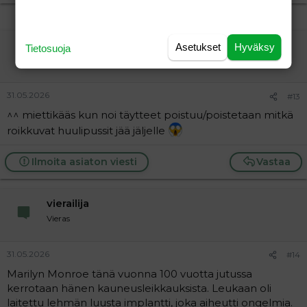
vierailija
Asetukset
Hyväksy
Tietosuoja
Vieras
31.05.2026
#13
^^ miettikääs kun noi täytteet poistuu/poistetaan mitkä
roikkuvat huulipussit jää jäljelle
Ilmoita asiaton viesti
Vastaa
vierailija
Vieras
31.05.2026
#14
Marilyn Monroe tänä vuonna 100 vuotta jutussa
kerrotaan hänen kauneusleikkauksista. Leukaan oli
laitettu lehmän luusta implantti, joka aiheutti ongelmia.