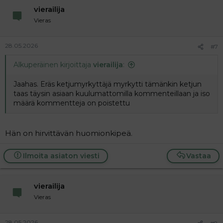
vierailija
Vieras
28.05.2026
#7
Alkuperäinen kirjoittaja
vierailija
:
Jaahas. Eräs ketjumyrkyttäjä myrkytti tämänkin ketjun
taas täysin asiaan kuulumattomilla kommenteillaan ja iso
määrä kommentteja on poistettu
Hän on hirvittävän huomionkipeä.
Ilmoita asiaton viesti
Vastaa
vierailija
Vieras
28.05.2026