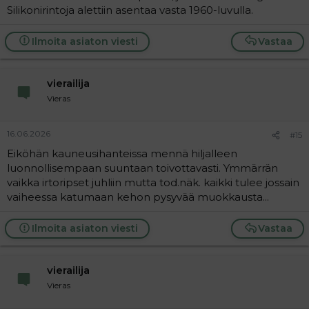
Silikonirintoja alettiin asentaa vasta 1960-luvulla.
Ilmoita asiaton viesti
Vastaa
vierailija
Vieras
16.06.2026
#15
Eiköhän kauneusihanteissa mennä hiljalleen
luonnollisempaan suuntaan toivottavasti. Ymmärrän
vaikka irtoripset juhliin mutta tod.näk. kaikki tulee jossain
vaiheessa katumaan kehon pysyvää muokkausta...
Ilmoita asiaton viesti
Vastaa
vierailija
Vieras