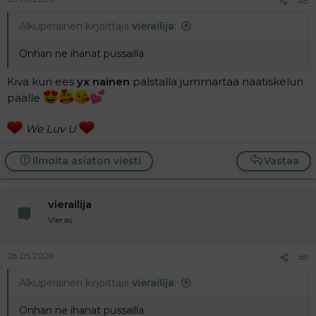
#8
Alkuperäinen kirjoittaja
vierailija
:
Onhan ne ihanat pussailla
Kiva kun ees
yx nainen
palstalla jummartaa naatiskelun
päälle
We Luv U
Ilmoita asiaton viesti
Vastaa
vierailija
Vieras
28.05.2026
#9
Alkuperäinen kirjoittaja
vierailija
:
Onhan ne ihanat pussailla