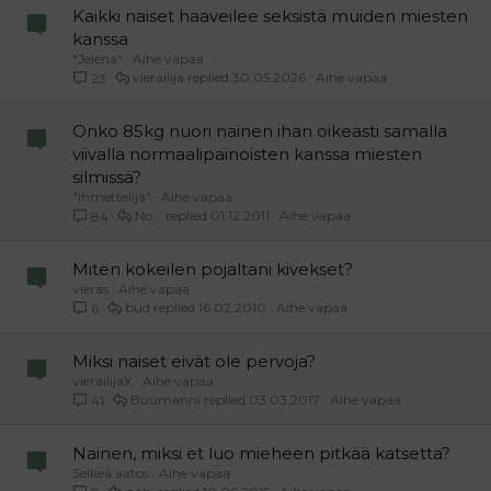
Kaikki naiset haaveilee seksistä muiden miesten
kanssa
"Jelena"
Aihe vapaa
vierailija
30.05.2026
Aihe vapaa
23
Onko 85kg nuori nainen ihan oikeasti samalla
viivalla normaalipainoisten kanssa miesten
silmissä?
"ihmettelijä"
Aihe vapaa
No...
01.12.2011
Aihe vapaa
84
Miten kokeilen pojaltani kivekset?
vieras
Aihe vapaa
bud
16.02.2010
Aihe vapaa
6
Miksi naiset eivät ole pervoja?
vierailijaX
Aihe vapaa
Buumanni
03.03.2017
Aihe vapaa
41
Nainen, miksi et luo mieheen pitkää katsetta?
Selkeä aatos
Aihe vapaa