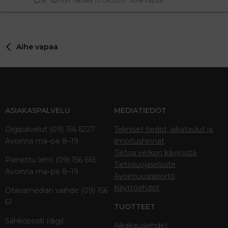
noh.
10.06.2015
Aihe vapaa
8
Aihe vapaa
ASIAKASPALVELU
MEDIATIEDOT
Digipalvelut (09) 156 6227
Tekniset tiedot, aikataulut ja
Avoinna ma–pe 8–19
ilmoitushinnat
Tietoa verkon kävijöistä
Painettu lehti (09) 156 665
Tietosuojaseloste
Avoinna ma–pe 8–19
Avoimuusraportti
Käyttöehdot
Otavamedian vaihde (09) 156
61
TUOTTEET
Sähköposti (digi)
Aikakauslehdet