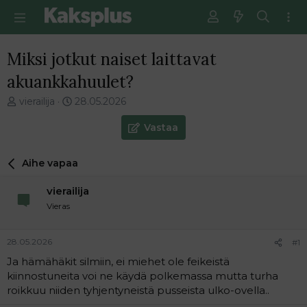
Miksi jotkut naiset laittavat
akuankkahuulet?
V
E
vierailija
28.05.2026
i
n
e
s
Vastaa
s
i
t
m
Aihe vapaa
i
m
k
ä
vierailija
e
i
t
n
Vieras
j
e
u
n
28.05.2026
#1
n
v
a
i
Ja hämähäkit silmiin, ei miehet ole feikeistä
l
e
kiinnostuneita voi ne käydä polkemassa mutta turha
o
s
roikkuu niiden tyhjentyneistä pusseista ulko-ovella..
i
t