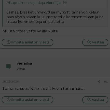
Alkuperäinen kirjoittaja
vierailija
:
Jaahas. Eräs ketjumyrkyttäjä myrkytti tämänkin ketjun
taas täysin asiaan kuulumattomilla kommenteillaan ja iso
määrä kommentteja on poistettu
Muista ottaa vettä välillä kultsi
Ilmoita asiaton viesti
Vastaa
vierailija
Vieras
28.05.2026
#6
Turhamaisuus. Naiset ovat kovin turhamaisia.
Ilmoita asiaton viesti
Vastaa