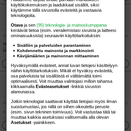
käyttökokemuksen ja laadukkaat sisällöt, siksi
käytämme tällä sivustolla evästeitä ja vastaavia
Johnny Appleseed
teknologioita.
Tunnettu jäsen
Otava
ja sen
(95) teknologia- ja mainoskumppania
keräävät tietoa (esim. vierailemis­tasi sivuista ja laitteesi
ominaisuuk­sista) seuraaviin käyttötarkoituksiin:
30.05.2026
#11
Näyttävät pikemminkin sammakkoparodioilta.
Sisällön ja palveluiden parantaminen
Kohdennettu mainonta ja markkinointi
Kävijämäärien ja mainonnan mittaaminen
Ilmoita asiaton viesti
Vastaa
Hyväksymällä evästeet, annat luvan tietojesi käsittelyyn
näihin käyttötarkoituksiin. Mikäli et hyväksy evästeitä,
osa palveluista tai sisällöistä ei välttämättä toimi
vierailija
optimaalisesti. Voit muuttaa valintojasi milloin tahansa
klikkaamalla
Evästeasetukset
-linkkiä sivuston
Vieras
alareunassa.
Jotkin teknologiat saattavat käyttää tietojasi myös ilman
30.05.2026
#12
suostumustasi, jos niillä on siihen oikeutettu peruste
^ onpa herkulliset
(esim. sivun tekninen toimivuus). Voit vastustaa tätä tai
muuttaa kaikkia asetuksiasi valitsemalla alla olevan
Asetukset
-painikkeen.
Ilmoita asiaton viesti
Vastaa