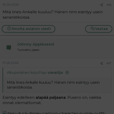
16.06.2026
#16
Mitä Iines-Ankalle kuuluu? Hänen nimi esiintyy usein
sanaristikoissa.
Ilmoita asiaton viesti
Vastaa
Johnny Appleseed
Tunnettu jäsen
17.06.2026
#17
Alkuperäinen kirjoittaja
vierailija
:
Mitä Iines-Ankalle kuuluu? Hänen nimi esiintyy usein
sanaristikoissa.
Esiintyy edelleen
alapää paljaana
. Pusero on, vaikka
rinnat olemattomat.