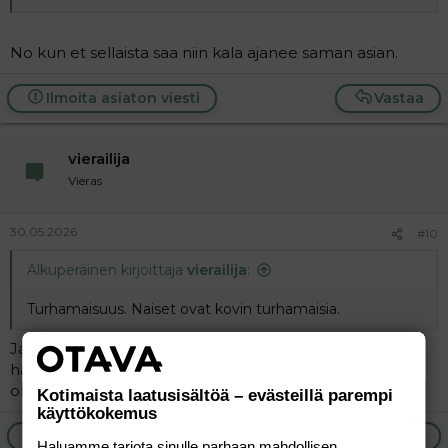
No kun et sellaista saa niin kala ajanee saman asian.
Ilmoita asiaton viesti
Vastaa
vierailija
Vieras
30.05.2026
#10
Alkuperäinen kirjoittaja
vierailija
:
Turhamaisuus. Naiset ovat kovin turhamaisia.
Ja kun kerran otat niin olet koukussa: kun täytteet
haihtuu, jää jäljelle vain venyneet pussit ja pakkohan ne
on taas täyttää...
Kotimaista laatusisältöä – evästeillä parempi
käyttökokemus
Ilmoita asiaton viesti
Vastaa
Haluamme tarjota sinulle parhaan mahdollisen