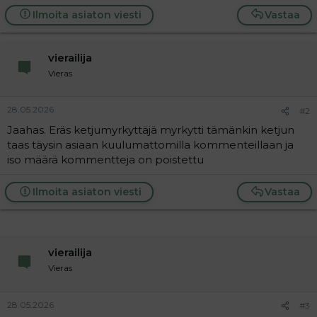
t
i
Ilmoita asiaton viesti
Vastaa
t
a
j
a
vierailija
Vieras
28.05.2026
#2
Jaahas. Eräs ketjumyrkyttäjä myrkytti tämänkin ketjun
taas täysin asiaan kuulumattomilla kommenteillaan ja
iso määrä kommentteja on poistettu
Ilmoita asiaton viesti
Vastaa
vierailija
Vieras
28.05.2026
#3