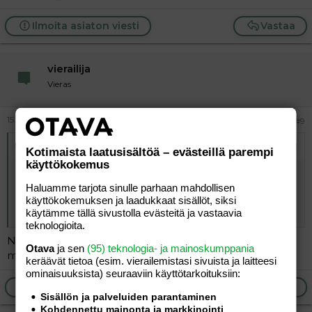
Ilmoita asiaton viesti
Vastaa
vierailija
Vieras
15.05.2026
#9
Alkuperäinen kirjoittaja
vierailija
:
Kotimaista laatusisältöä – evästeillä parempi
käyttökokemus
Viruksiin on helppo tehdä muutoksia ja muuttaa niitä
paljon vaarallisemmiksi kuin mitä ne ovat ennestään.
Haluamme tarjota sinulle parhaan mahdollisen
Siellä saattaa siis olla joku hullu tiedemies/miehiä
käyttökokemuksen ja laadukkaat sisällöt, siksi
käytämme tällä sivustolla evästeitä ja vastaavia
liikkeellä, viimeaikaisista tapahtumista päätellen.
teknologioita.
No millä muutat? Ruuvarilla, pihdeillä vai mikä on sun
Otava
ja sen
(95) teknologia- ja mainoskumppania
metodisi?
keräävät tietoa (esim. vierailemis­tasi sivuista ja laitteesi
ominaisuuk­sista) seuraaviin käyttötarkoituksiin:
Ilmoita asiaton viesti
Vastaa
Sisällön ja palveluiden parantaminen
Kohdennettu mainonta ja markkinointi