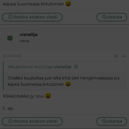
kiipeä Suomessa lintutorniin
Ilmoita asiaton viesti
Vastaa
vierailija
Vieras
13.05.2026
#4
Alkuperäinen kirjoittaja
vierailija
:
Otsikko kuulostaa just siltä että olet hengenvaarassa jos
kiipeä Suomessa lintutorniin
Klikkiotsikko jy nou
t.. ap
Ilmoita asiaton viesti
Vastaa