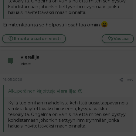
tekoälyltä. Ongelma on vain siinä että miten sen pystyy
kohdistamaan johonkin tiettyyn ihmisryhmään jonka
haluaisi hävitettäväksi maan pinnalta.
Ei mitenkään ja se helposti lipsahtaa omiin
Ilmoita asiaton viesti
Vastaa
vierailija
Vieras
16.05.2026
#13
Alkuperäinen kirjoittaja
vierailija
:
Kyllä tuo on ihan mahdollista kehittää uusia,tappavampia
viruksia käytettäväksi bioaseena, kysypä vaikka
tekoälyltä. Ongelma on vain siinä että miten sen pystyy
kohdistamaan johonkin tiettyyn ihmisryhmään jonka
haluaisi hävitettäväksi maan pinnalta.