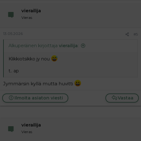
vierailija
Vieras
13.05.2026
#5
Alkuperäinen kirjoittaja
vierailija
:
Klikkiotsikko jy nou
t.. ap
Jymmärsin kyllä mutta huvitti
Ilmoita asiaton viesti
Vastaa
vierailija
Vieras