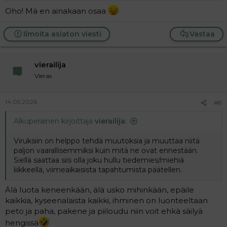
Oho! Mä en ainakaan osaa
Ilmoita asiaton viesti
Vastaa
vierailija
Vieras
14.05.2026
#8
Alkuperäinen kirjoittaja
vierailija
:
Viruksiin on helppo tehdä muutoksia ja muuttaa niitä
paljon vaarallisemmiksi kuin mitä ne ovat ennestään.
Siellä saattaa siis olla joku hullu tiedemies/miehiä
liikkeellä, viimeaikaisista tapahtumista päätellen.
Älä luota keneenkään, älä usko mihinkään, epäile
kaikkia, kyseenalaista kaikki, ihminen on luonteeltaan
peto ja paha, pakene ja piiloudu niin voit ehkä säilyä
hengissä