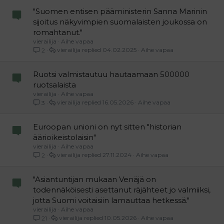
"Suomen entisen pääministerin Sanna Marinin
sijoitus näkyvimpien suomalaisten joukossa on
romahtanut."
vierailija
Aihe vapaa
vierailija
04.02.2025
Aihe vapaa
2
Ruotsi valmistautuu hautaamaan 500000
ruotsalaista
vierailija
Aihe vapaa
vierailija
16.05.2026
Aihe vapaa
3
Euroopan unioni on nyt sitten "historian
äärioikeistolaisin"
vierailija
Aihe vapaa
vierailija
27.11.2024
Aihe vapaa
2
"Asiantuntijan mukaan Venäjä on
todennäköisesti asettanut räjähteet jo valmiiksi,
jotta Suomi voitaisiin lamauttaa hetkessä."
vierailija
Aihe vapaa
vierailija
10.05.2026
Aihe vapaa
21