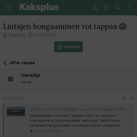
Lintujen bongaaminen voi tappaa 😱
V
E
Vierailija
10.05.2026
i
n
e
s
Vastaa
s
i
t
m
Aihe vapaa
i
m
k
ä
Vierailija
e
i
t
n
Vieras
j
e
u
n
10.05.2026
#1
n
v
a
i
Väite: Lintubongaajien suosima kaatopaikka hantaviruksen lähde – Viranomaiset kyseenalaistavat
l
e
Mediatietojen mukaan ”potilas nolla” oli vieraillut
o
s
kaatopaikalla, jota paikalliset karttavat. Siellä hänen
i
t
sanotaan hengittäneen hiukkasia rottien ulosteesta.
t
i
www.iltalehti.fi
t