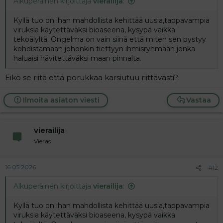
Alkuperäinen kirjoittaja
vierailija
:
Kyllä tuo on ihan mahdollista kehittää uusia,tappavampia
viruksia käytettäväksi bioaseena, kysypä vaikka
tekoälyltä. Ongelma on vain siinä että miten sen pystyy
kohdistamaan johonkin tiettyyn ihmisryhmään jonka
haluaisi hävitettäväksi maan pinnalta.
Eikö se riitä että porukkaa karsiutuu riittävästi?
Ilmoita asiaton viesti
Vastaa
vierailija
Vieras
16.05.2026
#12
Alkuperäinen kirjoittaja
vierailija
:
Kyllä tuo on ihan mahdollista kehittää uusia,tappavampia
viruksia käytettäväksi bioaseena, kysypä vaikka