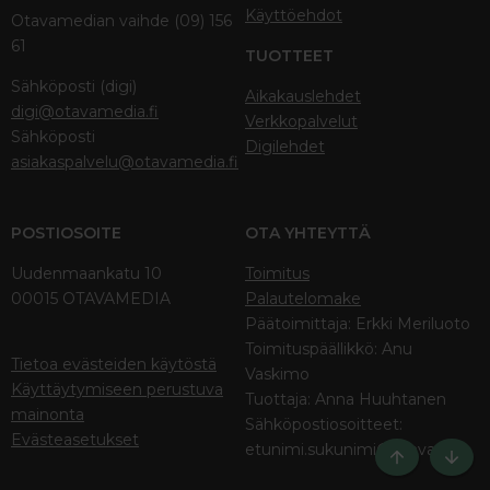
Käyttöehdot
Otavamedian vaihde (09) 156
61
TUOTTEET
Sähköposti (digi)
Aikakauslehdet
digi@otavamedia.fi
Verkkopalvelut
Sähköposti
Digilehdet
asiakaspalvelu@otavamedia.fi
POSTIOSOITE
OTA YHTEYTTÄ
Uudenmaankatu 10
Toimitus
00015 OTAVAMEDIA
Palautelomake
Päätoimittaja: Erkki Meriluoto
Toimituspäällikkö: Anu
Tietoa evästeiden käytöstä
Vaskimo
Käyttäytymiseen perustuva
Tuottaja: Anna Huuhtanen
mainonta
Sähköpostiosoitteet:
Evästeasetukset
etunimi.sukunimi@otava.fi
Ylös
Bott