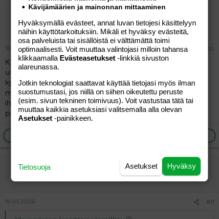
Kävijämäärien ja mainonnan mittaaminen
vierailija
Hyväksymällä evästeet, annat luvan tietojesi käsittelyyn
Vieras
näihin käyttötarkoituksiin. Mikäli et hyväksy evästeitä,
osa palveluista tai sisällöistä ei välttämättä toimi
16.05.2026
optimaalisesti. Voit muuttaa valintojasi milloin tahansa
#10
klikkaamalla
Evästeasetukset
-linkkiä sivuston
Kyllä tuo on ihan mahdollista kehittää
alareunassa.
uusia,tappavampia viruksia käytettäväksi bioaseena,
kysypä vaikka tekoälyltä. Ongelma on vain siinä että
Jotkin teknologiat saattavat käyttää tietojasi myös ilman
suostumustasi, jos niillä on siihen oikeutettu peruste
miten sen pystyy kohdistamaan johonkin tiettyyn
(esim. sivun tekninen toimivuus). Voit vastustaa tätä tai
ihmisryhmään jonka haluaisi hävitettäväksi maan
muuttaa kaikkia asetuksiasi valitsemalla alla olevan
pinnalta.
Asetukset
-painikkeen.
Ilmoita asiaton viesti
Vastaa
vierailija
Asetukset
Hyväksy
Tietosuoja
Vieras
16.05.2026
#11