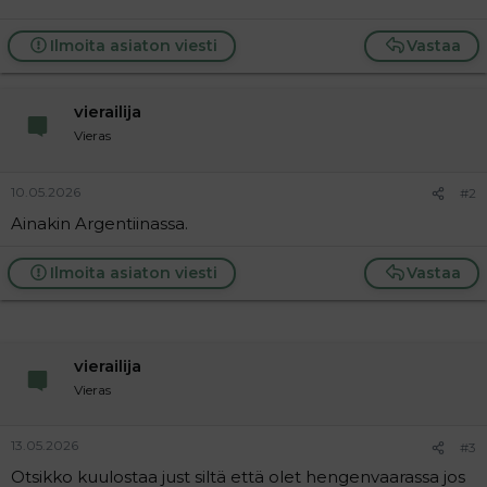
a
j
Ilmoita asiaton viesti
Vastaa
a
vierailija
Vieras
10.05.2026
#2
Ainakin Argentiinassa.
Ilmoita asiaton viesti
Vastaa
vierailija
Vieras
13.05.2026
#3
Otsikko kuulostaa just siltä että olet hengenvaarassa jos