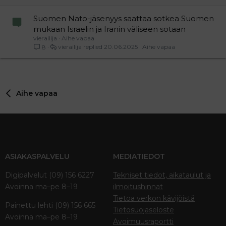
Suomen Nato-jäsenyys saattaa sotkea Suomen
mukaan Israelin ja Iranin väliseen sotaan
vierailija
Aihe vapaa
vierailija
20.06.2025
Aihe vapaa
8
Aihe vapaa
ASIAKASPALVELU
MEDIATIEDOT
Digipalvelut (09) 156 6227
Tekniset tiedot, aikataulut ja
Avoinna ma–pe 8–19
ilmoitushinnat
Tietoa verkon kävijöistä
Painettu lehti (09) 156 665
Tietosuojaseloste
Avoinna ma–pe 8–19
Avoimuusraportti