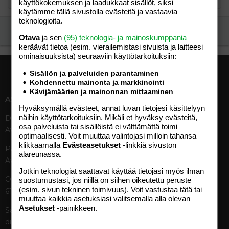
käyttökokemuksen ja laadukkaat sisällöt, siksi
käytämme tällä sivustolla evästeitä ja vastaavia
teknologioita.
Ilmoita asiaton viesti
Otava
ja sen
(95) teknologia- ja mainoskumppania
keräävät tietoa (esim. vierailemis­tasi sivuista ja laitteesi
ominaisuuk­sista) seuraaviin käyttötarkoituksiin:
Sisällön ja palveluiden parantaminen
Kohdennettu mainonta ja markkinointi
Kävijämäärien ja mainonnan mittaaminen
ASIAKASPALVELU
MEDIATIEDOT
Hyväksymällä evästeet, annat luvan tietojesi käsittelyyn
näihin käyttötarkoituksiin. Mikäli et hyväksy evästeitä,
Digipalvelut (09) 156 6227
Tekniset tiedot, aikataulut ja
osa palveluista tai sisällöistä ei välttämättä toimi
Avoinna ma–pe 8–19
ilmoitushinnat
optimaalisesti. Voit muuttaa valintojasi milloin tahansa
Tietoa verkon kävijöistä
klikkaamalla
Evästeasetukset
-linkkiä sivuston
Painettu lehti (09) 156 665
Tietosuojaseloste
alareunassa.
Avoinna ma–pe 8–19
Avoimuusraportti
Jotkin teknologiat saattavat käyttää tietojasi myös ilman
Käyttöehdot
Otavamedian vaihde (09) 156
suostumustasi, jos niillä on siihen oikeutettu peruste
(esim. sivun tekninen toimivuus). Voit vastustaa tätä tai
61
TUOTTEET
muuttaa kaikkia asetuksiasi valitsemalla alla olevan
Asetukset
-painikkeen.
Sähköposti (digi)
Aikakauslehdet
digi@otavamedia.fi
Verkkopalvelut