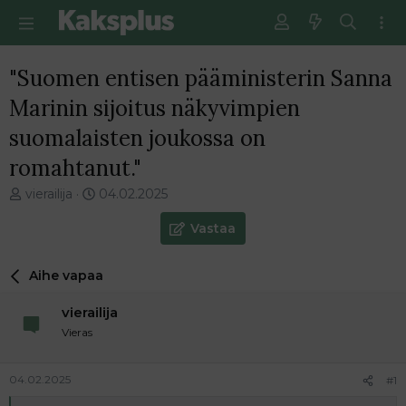
"Suomen entisen pääministerin Sanna
Marinin sijoitus näkyvimpien
suomalaisten joukossa on
romahtanut."
V
E
vierailija
04.02.2025
i
n
e
s
Vastaa
s
i
t
m
Aihe vapaa
i
m
k
ä
vierailija
e
i
t
n
Vieras
j
e
u
n
04.02.2025
#1
n
v
a
i