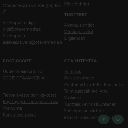
Käyttöehdot
Otavamedian vaihde (09) 156
61
TUOTTEET
Sähköposti (digi)
Aikakauslehdet
digi@otavamedia.fi
Verkkopalvelut
Sähköposti
Digilehdet
asiakaspalvelu@otavamedia.fi
POSTIOSOITE
OTA YHTEYTTÄ
Uudenmaankatu 10
Toimitus
00015 OTAVAMEDIA
Palautelomake
Päätoimittaja: Erkki Meriluoto
Toimituspäällikkö: Anu
Tietoa evästeiden käytöstä
Vaskimo
Käyttäytymiseen perustuva
Tuottaja: Anna Huuhtanen
mainonta
Sähköpostiosoitteet:
Evästeasetukset
etunimi.sukunimi@otava.fi
Ylös
Bott