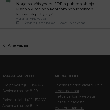
Norjassa: Väistyneen SDP:n puheenjohtaja
Marinin viimeinen kohtaaminen lehdistön
kanssa oli pettymys"
vierailija
Aihe vapaa
vierailija
02.09.2023
Aihe vapaa
0
Aihe vapaa
ASIAKASPALVELU
MEDIATIEDOT
Digipalvelut (09) 156 6227
Tekniset tiedot, aikataulut ja
Avoinna ma–pe 8–19
ilmoitushinnat
Tietoa verkon kävijöistä
Painettu lehti (09) 156 665
Tietosuojaseloste
Avoinna ma–pe 8–19
Avoimuusraportti