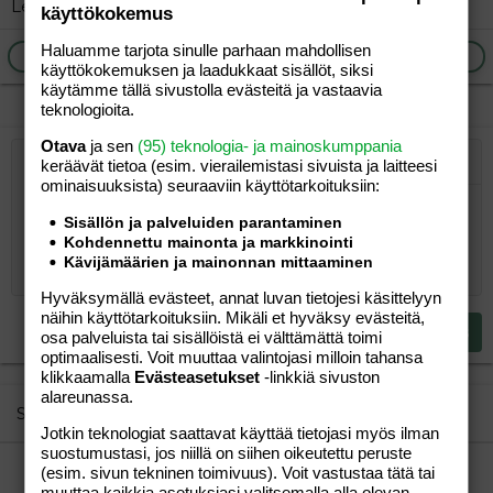
Lebakot lentää.
käyttökokemus
Haluamme tarjota sinulle parhaan mahdollisen
Ilmoita asiaton viesti
Vastaa
käyttökokemuksen ja laadukkaat sisällöt, siksi
käytämme tällä sivustolla evästeitä ja vastaavia
teknologioita.
Otava
ja sen
(95) teknologia- ja mainoskumppania
keräävät tietoa (esim. vierailemis­tasi sivuista ja laitteesi
Järjestetty lista
Lihavoitu
Kursivoitu
Laajennettuun editoriin…
Lista
Laajennettuun editoriin…
Lisää hyperlinkki
Lisää kuva
Hymiöt
Laajennettuun editorii
Kumoa
Laajennettuu
Esikat
ominaisuuk­sista) seuraaviin käyttötarkoituksiin:
Järjestämätön lista
Kirjoita vastaus...
Tasaa vasemmalle
9
Normal
Tallenna luonnos
Arial
Fontin koko
Tasaus
Lainaus
Tee uudelleen
Lisää video/media
BBCode-näkymä
Tekstiväri
Paragraph format
Lisää taulukko
Poista muotoilu
Kirjasintyyli
Insert horizontal line
Luonnokset
Yliviivaa
Spoiler
Alleviivattu
Koodi
Rivinsisäinen koodi
Rivinsisäinen spoiler
Sisällön ja palveluiden parantaminen
10
Poista luonnos
Kohdennettu mainonta ja markkinointi
Book Antiqua
Suurenna sisennystä
Heading 1
Keskitä
Kävijämäärien ja mainonnan mittaaminen
12
Courier New
Pienennä sisennystä
Tasaa oikealle
Heading 2
Hyväksymällä evästeet, annat luvan tietojesi käsittelyyn
15
Georgia
näihin käyttötarkoituksiin. Mikäli et hyväksy evästeitä,
Justify text
Heading 3
Lähetä vastaus
osa palveluista tai sisällöistä ei välttämättä toimi
18
Tahoma
optimaalisesti. Voit muuttaa valintojasi milloin tahansa
22
Times New Roman
klikkaamalla
Evästeasetukset
-linkkiä sivuston
alareunassa.
26
Trebuchet MS
Similar threads
Jotkin teknologiat saattavat käyttää tietojasi myös ilman
Verdana
suostumustasi, jos niillä on siihen oikeutettu peruste
"Sanna Marin käytti nyt itse verokeinoa, johon
(esim. sivun tekninen toimivuus). Voit vastustaa tätä tai
muuttaa kaikkia asetuksiasi valitsemalla alla olevan