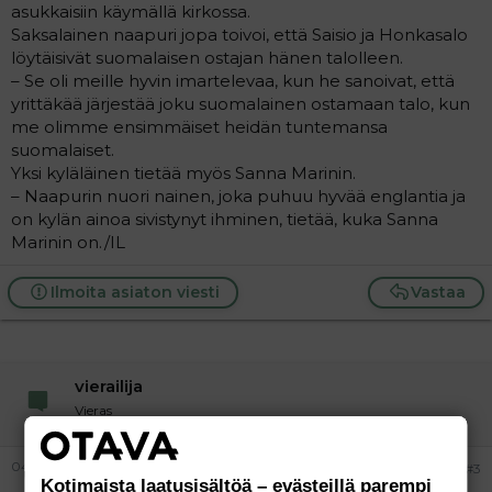
asukkaisiin käymällä kirkossa.
Saksalainen naapuri jopa toivoi, että Saisio ja Honkasalo
löytäisivät suomalaisen ostajan hänen talolleen.
– Se oli meille hyvin imartelevaa, kun he sanoivat, että
yrittäkää järjestää joku suomalainen ostamaan talo, kun
me olimme ensimmäiset heidän tuntemansa
suomalaiset.
Yksi kyläläinen tietää myös Sanna Marinin.
– Naapurin nuori nainen, joka puhuu hyvää englantia ja
on kylän ainoa sivistynyt ihminen, tietää, kuka Sanna
Marinin on./IL
Ilmoita asiaton viesti
Vastaa
vierailija
Vieras
04.02.2025
#3
Kotimaista laatusisältöä – evästeillä parempi