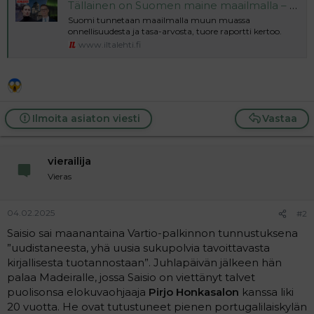
Tällainen on Suomen maine maailmalla – Sanna Marinin näkyvyys romahti
l
e
Suomi tunnetaan maailmalla muun muassa
o
s
onnellisuudesta ja tasa-arvosta, tuore raportti kertoo.
i
t
www.iltalehti.fi
t
i
t
a
j
a
Ilmoita asiaton viesti
Vastaa
vierailija
Vieras
04.02.2025
#2
Saisio sai maanantaina Vartio-palkinnon tunnustuksena
”uudistaneesta, yhä uusia sukupolvia tavoittavasta
kirjallisesta tuotannostaan”. Juhlapäivän jälkeen hän
palaa Madeiralle, jossa Saisio on viettänyt talvet
puolisonsa elokuvaohjaaja
Pirjo Honkasalon
kanssa liki
20 vuotta. He ovat tutustuneet pienen portugalilaiskylän