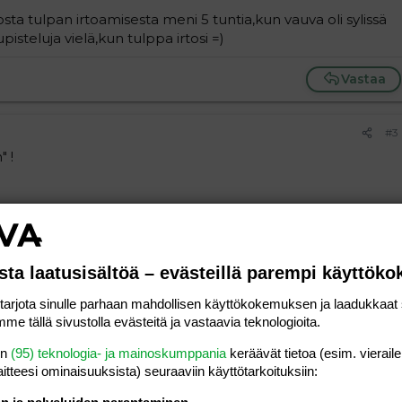
ta tulpan irtoamisesta meni 5 tuntia,kun vauva oli sylissä
upisteluja vielä,kun tulppa irtosi =)
Vastaa
#3
" !
Vastaa
sta laatusisältöä – evästeillä parempi käyttök
rjota sinulle parhaan mahdollisen käyttökokemuksen ja laadukkaat s
me tällä sivustolla evästeitä ja vastaavia teknologioita.
a vasemmalle
al
ärjestetty lista
en
(95) teknologia- ja mainoskumppania
keräävät tietoa (esim. vieraile
editoriin…
saus
Paragraph format
Lisää hyperlinkki
Lisää kuva
Laajennettuun editoriin…
Kumoa
Laajennettuun 
Esikat
laitteesi ominaisuuk­sista) seuraaviin käyttötarkoituksiin:
ding 1
tä
ärjestämätön lista
 luonnos
ontal line
nen koodi
isäinen spoiler
odi