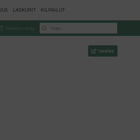
UUS
LASKURIT
KILPAILUT
Rekisteröidy
Vastaa