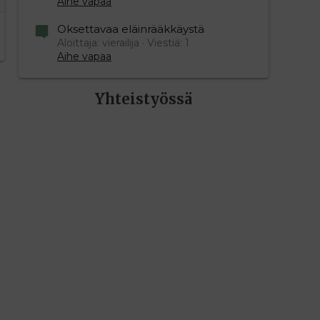
Aihe vapaa
Oksettavaa eläinrääkkäystä
Aloittaja: vierailija
Viestiä: 1
Aihe vapaa
Yhteistyössä