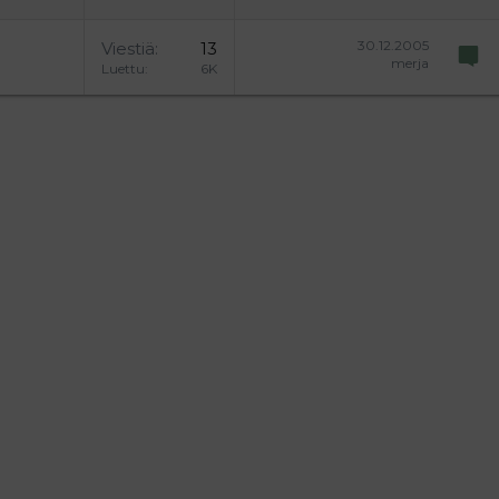
30.12.2005
Viestiä
13
merja
Luettu
6K