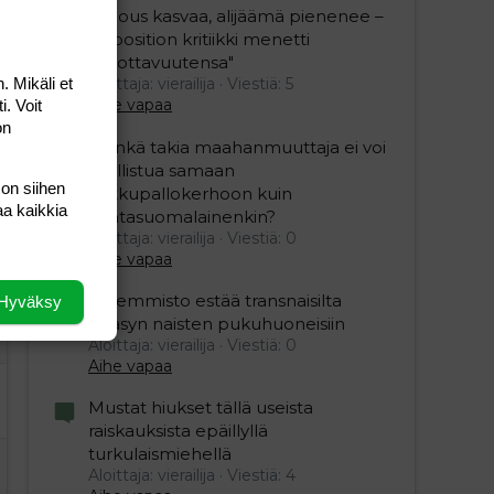
"Talous kasvaa, alijäämä pienenee –
opposition kritiikki menetti
uskottavuutensa"
. Mikäli et
Aloittaja: vierailija
Viestiä: 5
Aihe vapaa
i. Voit
on
”Minkä takia maahanmuuttaja ei voi
osallistua samaan
 on siihen
potkupallokerhoon kuin
aa kaikkia
kantasuomalainenkin?
Aloittaja: vierailija
Viestiä: 0
Aihe vapaa
Vasemmisto estää transnaisilta
Hyväksy
pääsyn naisten pukuhuoneisiin
Aloittaja: vierailija
Viestiä: 0
Aihe vapaa
Mustat hiukset tällä useista
raiskauksista epäillyllä
turkulaismiehellä
Aloittaja: vierailija
Viestiä: 4