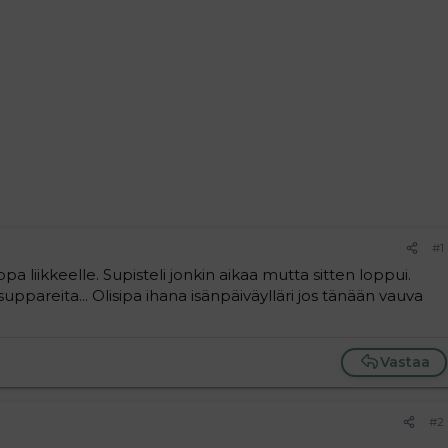
#1
lppa liikkeelle. Supisteli jonkin aikaa mutta sitten loppui.
uppareita... Olisipa ihana isänpäiväylläri jos tänään vauva
Vastaa
#2