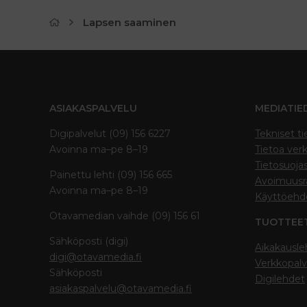
Lapsen saaminen
ASIAKASPALVELU
MEDIATIE
Digipalvelut (09) 156 6227
Tekniset ti
Avoinna ma–pe 8–19
Tietoa verk
Tietosuoja
Painettu lehti (09) 156 665
Avoimuusra
Avoinna ma–pe 8–19
Käyttöehd
Otavamedian vaihde (09) 156 61
TUOTTEE
Sähköposti (digi)
Aikakausle
digi@otavamedia.fi
Verkkopalv
Sähköposti
Digilehdet
asiakaspalvelu@otavamedia.fi