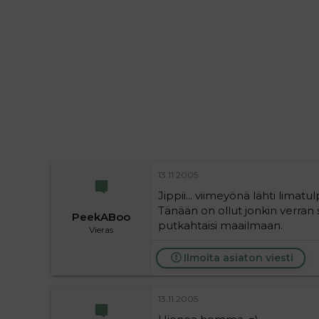
i
t
t
i
t
a
j
a
13.11.2005
Jippii... viimeyönä lähti limatu
Tänään on ollut jonkin verran s
PeekABoo
putkahtaisi maailmaan.
Vieras
Ilmoita asiaton viesti
13.11.2005