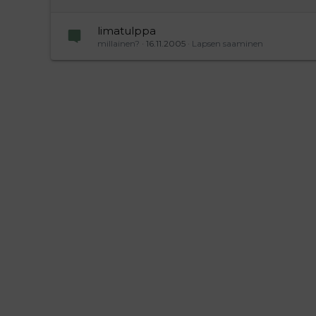
limatulppa
millainen?
16.11.2005
Lapsen saaminen