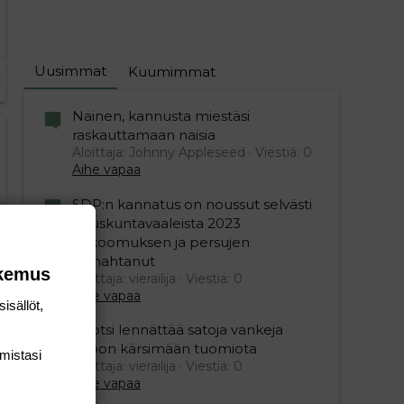
Uusimmat
Kuumimmat
Nainen, kannusta miestäsi
raskauttamaan naisia
Aloittaja: Johnny Appleseed
Viestiä: 0
Aihe vapaa
SDP:n kannatus on noussut selvästi
eduskuntavaaleista 2023
kokoomuksen ja persujen
romahtanut
okemus
Aloittaja: vierailija
Viestiä: 0
Aihe vapaa
isällöt,
Ruotsi lennättää satoja vankeja
Viroon kärsimään tuomiota
mis­tasi
editoriin…
sele
Aloittaja: vierailija
Viestiä: 0
Aihe vapaa