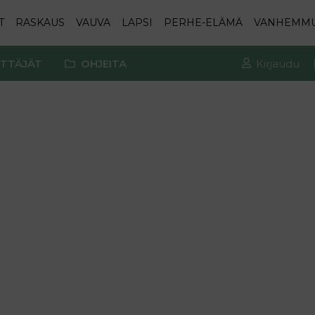
T
RASKAUS
VAUVA
LAPSI
PERHE-ELÄMÄ
VANHEMM
TTÄJÄT
OHJEITA
Kirjaudu