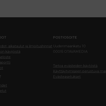
DOT
POSTIOSOITE
edot, aikataulut ja ilmoitushinnat
Uudenmaankatu 10
on kävijöistä
00015 OTAVAMEDIA
seloste
portti
Tietoa evästeiden käytöstä
ot
Käyttäytymiseen perustuva ma
T
Evästeasetukset
hdet
elut