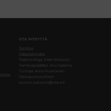
OTA YHTEYTTÄ
Toimitus
Palautelomake
Päätoimittaja: Erkki Meriluoto
Toimituspäällikkö: Anu Vaskimo
Tuottaja: Anna Huuhtanen
inonta
Sähköpostiosoitteet:
etunimi.sukunimi@otava.fi