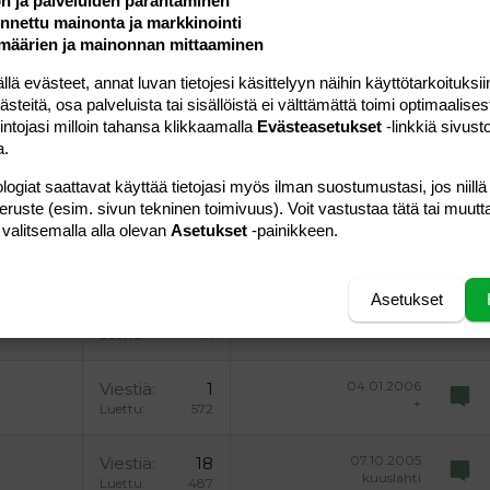
ön ja palveluiden parantaminen
uonnos
 oikealle
Suurenna sisennystä
nettu mainonta ja markkinointi
ding 2
määrien ja mainonnan mittaaminen
y text
Pienennä sisennystä
ing 3
 evästeet, annat luvan tietojesi käsittelyyn näihin käyttötarkoituksiin
Lähetä vastaus
teitä, osa palveluista tai sisällöistä ei välttämättä toimi optimaalisest
intojasi milloin tahansa klikkaamalla
Evästeasetukset
-linkkiä sivust
a.
logiat saattavat käyttää tietojasi myös ilman suostumustasi, jos niillä
peruste (esim. sivun tekninen toimivuus). Voit vastustaa tätä tai muutt
 valitsemalla alla olevan
Asetukset
-painikkeen.
07.06.2007
Viestiä
2
minnukka
Luettu
643
Asetukset
17.04.2007
Viestiä
6
neilikka
Luettu
1K
04.01.2006
Viestiä
1
+
Luettu
572
07.10.2005
Viestiä
18
kuuslahti
Luettu
487