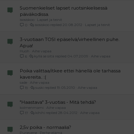
Suomenkieliset lapset ruotsinkielisessä
päiväkodissa.
isosiskoo
Lapset ja teinit
isosiskoo
20.08.2012
Lapset ja teinit
0
3-vuotiaan TOSI epäselvä/virheellinen puhe.
Apua!
Huoh
Aihe vapaa
kyllä se siitä
04.07.2009
Aihe vapaa
6
Poika valittaa/itkee ettei hänellä ole tarhassa
kavereita.. :(
sade
Aihe vapaa
suski
19.05.2010
Aihe vapaa
19
"Haastava" 3-vuotias - Mitä tehdä?
kolmenmami
Aihe vapaa
kihihi
28.04.2012
Aihe vapaa
17
2,5v poika - normaalia?
Purjevene
Perhe-elämä