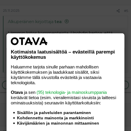
25.11.2025
#5
Alkuperäinen kirjoittaja
tea
:
Lämmin kiitos kommenteista. Unohdin kertoa, että
meilläkin poika puhuu lässytyskohtausten aikana
itsestään kolmannessa persoonassa. Lohduttavaa kuulla,
että se on ehkä ohimenevää. On meilläkin otettu syliin ja
Kotimaista laatusisältöä – evästeillä parempi
paapottu; leikitty, että tutti pitää hankkia ja vaipat myös,
käyttökokemus
mutta meillä tämä on vain lisännyt lässytystä Yritämme
siis jaksaa siihen, kunnes poika ei enää lässytä...
Haluamme tarjota sinulle parhaan mahdollisen
käyttökokemuksen ja laadukkaat sisällöt, siksi
käytämme tällä sivustolla evästeitä ja vastaavia
teknologioita.
Ilmoita asiaton viesti
Vastaa
Otava
ja sen
(95) teknologia- ja mainoskumppania
keräävät tietoa (esim. vierailemis­tasi sivuista ja laitteesi
ominaisuuk­sista) seuraaviin käyttötarkoituksiin:
vierailija
Sisällön ja palveluiden parantaminen
Vieras
Kohdennettu mainonta ja markkinointi
Kävijämäärien ja mainonnan mittaaminen