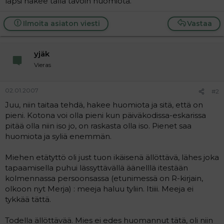
lapsi hakee tällä tavoin huomiota.
a
j
a
Ilmoita asiaton viesti
Vastaa
yjäk
Vieras
02.01.2007
#2
Juu, niin taitaa tehdä, hakee huomiota ja sitä, että on
pieni. Kotona voi olla pieni kun päiväkodissa-eskarissa
pitää olla niin iso jo, on raskasta olla iso. Pienet saa
huomiota ja syliä enemmän.
Miehen etätyttö oli just tuon ikäisenä ällöttävä, lähes joka
tapaamisella puhui lässyttävällä äänelllä itestään
kolmennassa persoonsassa (etunimessä on R-kirjain,
olkoon nyt Merja) : meeja haluu tyliin. Itiiii. Meeja ei
tykkää tättä.
Todella ällöttävää. Mies ei edes huomannut tätä, oli niin