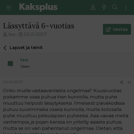
Lässyttävä 6-vuotias
Vastaa
V
E
tea
02.01.2007
i
n
e
s
Lapset ja teinit
s
i
t
m
tea
i
m
Jäsen
k
ä
e
i
t
n
02.01.2007
#1
j
e
Onko muilla vastaavanlaista ongelmaa? Kuusivuotias
u
n
poikamme osaa puhua ihan kunnolla, mutta puhe
n
v
a
i
muuttuu helposti lässytykseksi. Ilmeisesti päiväkodissa
l
e
puhuu suurimmaksi osaksi kunnolla, mutta kotosalla
o
s
puhe muuttuu pikkulapsen puheeksi. Asia vaivaa meitä
i
t
vanhempia, ja pojan kanssa on yritetty asiasta puhua,
t
i
mutta se on vain pahentanut ongelmaa. Oletan, että
t