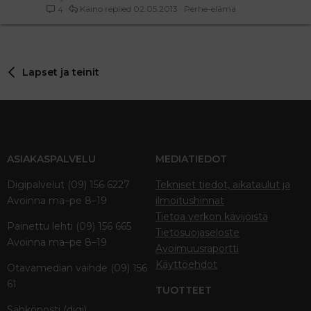
Kaino
02.05.2013
Perhe-elämä
4
Lapset ja teinit
ASIAKASPALVELU
MEDIATIEDOT
Digipalvelut (09) 156 6227
Tekniset tiedot, aikataulut ja
Avoinna ma–pe 8–19
ilmoitushinnat
Tietoa verkon kävijöistä
Painettu lehti (09) 156 665
Tietosuojaseloste
Avoinna ma–pe 8–19
Avoimuusraportti
Käyttöehdot
Otavamedian vaihde (09) 156
61
TUOTTEET
Sähköposti (digi)