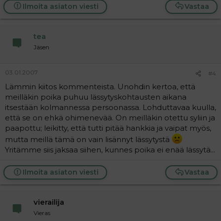
Ilmoita asiaton viesti
Vastaa
tea
Jäsen
03.01.2007
#4
Lämmin kiitos kommenteista. Unohdin kertoa, että
meilläkin poika puhuu lässytyskohtausten aikana
itsestään kolmannessa persoonassa. Lohduttavaa kuulla,
että se on ehkä ohimenevää. On meilläkin otettu syliin ja
paapottu; leikitty, että tutti pitää hankkia ja vaipat myös,
mutta meillä tämä on vain lisännyt lässytystä
Yritämme siis jaksaa siihen, kunnes poika ei enää lässytä...
Ilmoita asiaton viesti
Vastaa
vierailija
Vieras