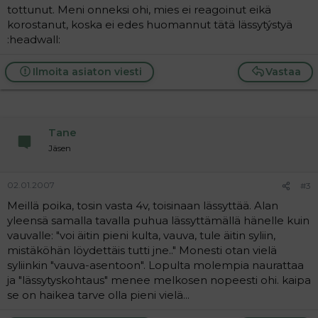
tottunut. Meni onneksi ohi, mies ei reagoinut eikä
korostanut, koska ei edes huomannut tätä lässytýstyä
:headwall:
Ilmoita asiaton viesti
Vastaa
Tane
Jäsen
02.01.2007
#3
Meillä poika, tosin vasta 4v, toisinaan lässyttää. Alan
yleensä samalla tavalla puhua lässyttämällä hänelle kuin
vauvalle: "voi äitin pieni kulta, vauva, tule äitin syliin,
mistäköhän löydettäis tutti jne.." Monesti otan vielä
syliinkin "vauva-asentoon". Lopulta molempia naurattaa
ja "lässytyskohtaus" menee melkosen nopeesti ohi. kaipa
se on haikea tarve olla pieni vielä...