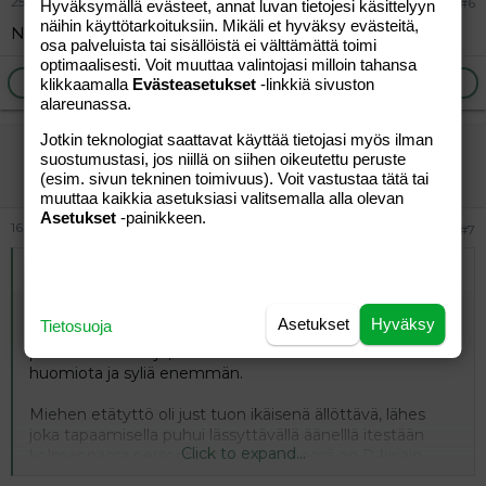
25.11.2025
#6
Hyväksymällä evästeet, annat luvan tietojesi käsittelyyn
näihin käyttötarkoituksiin. Mikäli et hyväksy evästeitä,
No loppuiko se lässytys?
osa palveluista tai sisällöistä ei välttämättä toimi
optimaalisesti. Voit muuttaa valintojasi milloin tahansa
Ilmoita asiaton viesti
Vastaa
klikkaamalla
Evästeasetukset
-linkkiä sivuston
alareunassa.
Jotkin teknologiat saattavat käyttää tietojasi myös ilman
vierailija
suostumustasi, jos niillä on siihen oikeutettu peruste
Vieras
(esim. sivun tekninen toimivuus). Voit vastustaa tätä tai
muuttaa kaikkia asetuksiasi valitsemalla alla olevan
Asetukset
-painikkeen.
16.12.2025
#7
Alkuperäinen kirjoittaja
yjäk
:
Juu, niin taitaa tehdä, hakee huomiota ja sitä, että on
Asetukset
Hyväksy
Tietosuoja
pieni. Kotona voi olla pieni kun päiväkodissa-eskarissa
pitää olla niin iso jo, on raskasta olla iso. Pienet saa
huomiota ja syliä enemmän.
Miehen etätyttö oli just tuon ikäisenä ällöttävä, lähes
joka tapaamisella puhui lässyttävällä äänelllä itestään
Click to expand...
kolmennassa persoonsassa (etunimessä on R-kirjain,
olkoon nyt Merja) : meeja haluu tyliin. Itiiii. Meeja ei