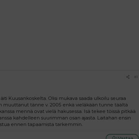
#1
äiti Kuusankoskelta. Olisi mukava saada ulkoilu seuraa
len muuttanut tänne v. 2005 enkä vieläkään tunne täältä
 kanssa mennä ovat vielä hakusessa. Isä tekee töissä pitkää
nssa kahdelleen suurimman osan ajasta. Laitahan ensin
utustua ennen tapaamista tarkemmin.
Vastaa