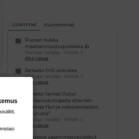
Uusimmat
Kuumimmat
Ruotsin tiukka
maahanmuuttopolitiikka 👍
Aloittaja: vierailija
Viestiä: 0
Aihe vapaa
Relaatio 1145 voikukka
Aloittaja: vierailija
Viestiä: 0
Aihe vapaa
editoriin…
sele
Olivatko tarinat Oulun
okemus
pyöräpuukottajasta sittenkin
pelkkää Ylen ja valepakolaisten
isällöt,
husutusta?
Aloittaja: vierailija
Viestiä: 0
Aihe vapaa
mis­tasi
Ruotsissa vasemmistopoliitikot