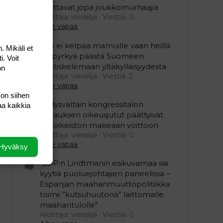
fanittavat jopa joukkomurhaajia
Aloittaja: vierailija
Viestiä: 0
Aihe vapaa
Viro ei kelpaa mamuille vaan heillä
. Mikäli et
on pyrkyä päästä Suomeen
i. Voit
naatiskelemaan yltäkylläisyydestä
on
Aloittaja: vierailija
Viestiä: 2
Aihe vapaa
 on siihen
Yhdysvaltain kongressitalon
aa kaikkia
valtauksen oikeusjutut päättyivät
äärioikeiston makeaan voittoon
Aloittaja: vierailija
Viestiä: 0
Aihe vapaa
Hyväksy
"SDP:n Lindtmanin esikuvamaa sai
kyytiä puoluejohtajien paneelissa –
Espanjan maahanmuuttopolitiikka
toimii ”kutsuhuutona” laittomalle
maahantulolle"
Aloittaja: vierailija
Viestiä: 0