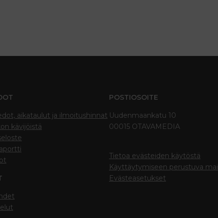
DOT
POSTIOSOITE
edot, aikataulut ja ilmoitushinnat
Uudenmaankatu 10
on kävijöistä
00015 OTAVAMEDIA
seloste
portti
Tietoa evästeiden käytöstä
ot
Käyttäytymiseen perustuva ma
T
Evästeasetukset
hdet
elut