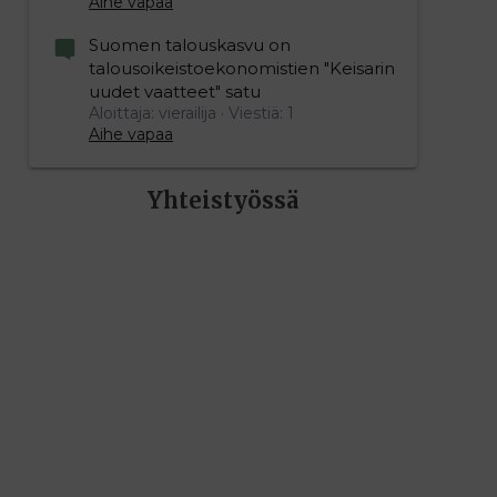
Aihe vapaa
Suomen talouskasvu on
talousoikeistoekonomistien "Keisarin
uudet vaatteet" satu
Aloittaja: vierailija
Viestiä: 1
Aihe vapaa
Yhteistyössä