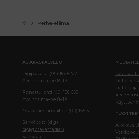
Perhe-elämä
ASIAKASPALVELU
MEDIATIE
Digipalvelut (09) 156 6227
Tekniset ti
Avoinna ma–pe 8–19
Tietoa verk
Tietosuoja
Painettu lehti (09) 156 665
Avoimuusra
Avoinna ma–pe 8–19
Käyttöehd
Otavamedian vaihde (09) 156 61
TUOTTEE
Sähköposti (digi)
Aikakausle
digi@otavamedia.fi
Verkkopalv
Sähköposti