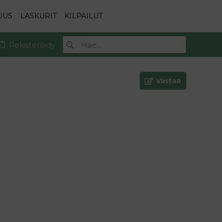
UUS
LASKURIT
KILPAILUT
Rekisteröidy
Vastaa