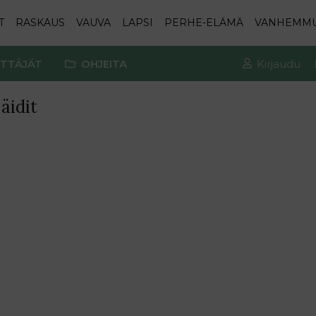
T
RASKAUS
VAUVA
LAPSI
PERHE-ELÄMÄ
VANHEMM
TTÄJÄT
OHJEITA
Kirjaudu
äidit