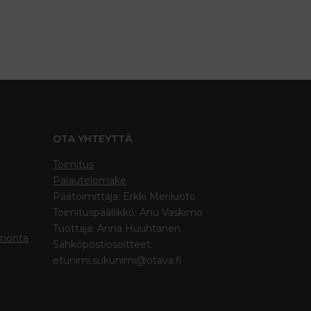
OTA YHTEYTTÄ
Toimitus
Palautelomake
Päätoimittaja: Erkki Meriluoto
Toimituspäällikkö: Anu Vaskimo
Tuottaja: Anna Huuhtanen
inonta
Sähköpostiosoitteet:
etunimi.sukunimi@otava.fi