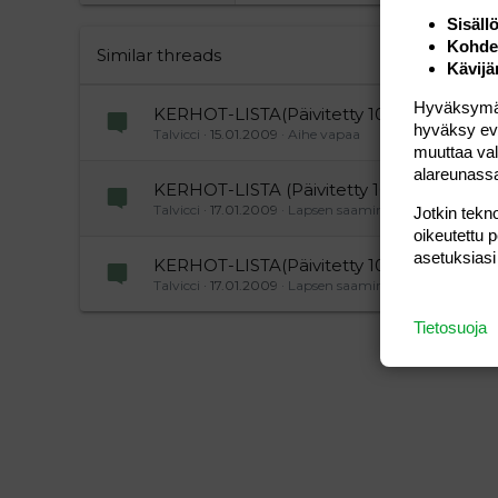
26
Times New Roman
Sisäll
Kohden
Trebuchet MS
Similar threads
Kävijä
Verdana
Hyväksymällä
KERHOT-LISTA(Päivitetty 10.10.2009)
hyväksy eväs
Talvicci
15.01.2009
Aihe vapaa
muuttaa val
alareunass
KERHOT-LISTA (Päivitetty 10.10.2009)
Talvicci
17.01.2009
Lapsen saaminen
Jotkin tekno
oikeutettu 
asetuksiasi
KERHOT-LISTA(Päivitetty 10.10.2009)
Talvicci
17.01.2009
Lapsen saaminen
Tietosuoja