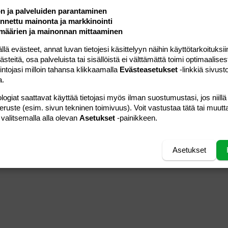
ön ja palveluiden parantaminen
nettu mainonta ja markkinointi
määrien ja mainonnan mittaaminen
 evästeet, annat luvan tietojesi käsittelyyn näihin käyttötarkoituksiin
06.12.2009
Viestiä
14
teitä, osa palveluista tai sisällöistä ei välttämättä toimi optimaalisest
vieras
Luettu
588
intojasi milloin tahansa klikkaamalla
Evästeasetukset
-linkkiä sivust
a.
10.10.2009
Viestiä
8
Talvicci
Luettu
1K
logiat saattavat käyttää tietojasi myös ilman suostumustasi, jos niillä
peruste (esim. sivun tekninen toimivuus). Voit vastustaa tätä tai muutt
 valitsemalla alla olevan
Asetukset
-painikkeen.
10.10.2009
Viestiä
1
Talvicci
Luettu
954
Asetukset