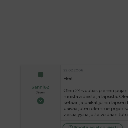
i
t
t
i
t
a
j
a
22.02.2006
Hei!
Sanni82
Olen 24-vuotias pienen pojan 
Jäsen
muista äideistä ja lapsista. O
26.01.2005
ketään ja paikat joihin lapsen
36
päivää joten olemme pojan ka
0
viestiä yy:nä jotta voidaan t
6
Ilmoita asiaton viesti