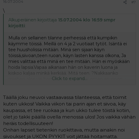
16.07.2004
#7
\
Alkuperäinen kirjoittaja
15.07.2004 klo 16:59 smpr
kirjoitti
:
Mulla on sellainen tilanne perheessä että kumpikin
käymme töissä. Meillä on 4 ja 2 vuotiaat tytöt. Isäntä ei
tee huusholissa mitään. Minä sen sijaan käyn
töissä,siivoan,teen ruoan, käyn lasten kanssa olkona, Ja
mies valittaa että minä en tee mitään. Hän ei myöskään
hoida lapsia.Vapaa aikanaan hän on kaverin luona ja
kiskoo kaljaa minkä kerkiää. Mitä teen. ?Nakkaanko
Click to expand...
miehen olos vai hommaanko itselleni oman asunnon. :
Täällä joku neuvoi vastaavassa tilanteessa, että toimit
kuten ukkosi! Vaikka viikon tai parin ajan et siivoa, käy
kaupassa, et tee ruokaa ja kun ukko tulee töistä kotiin,
olet jo takki päällä ovella menossa ulos! Jos vaikka vähän
heräis todellisuuteen!
Onhan lapset tietenkin ruokittava, mutta ainakin noi
siivoukset ja UKON PYYKIT voit jättää hoitamatta.