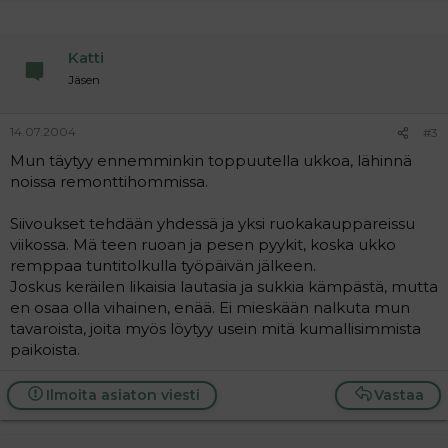
Katti
Jäsen
14.07.2004
#3
Mun täytyy ennemminkin toppuutella ukkoa, lähinnä
noissa remonttihommissa.
Siivoukset tehdään yhdessä ja yksi ruokakauppareissu
viikossa. Mä teen ruoan ja pesen pyykit, koska ukko
remppaa tuntitolkulla työpäivän jälkeen.
Joskus keräilen likaisia lautasia ja sukkia kämpästä, mutta
en osaa olla vihainen, enää. Ei mieskään nalkuta mun
tavaroista, joita myös löytyy usein mitä kumallisimmista
paikoista.
Ilmoita asiaton viesti
Vastaa