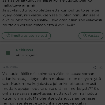
Samaa on jatkunut viimeiset kolme vuotta. Olenko
a
nalkuttava ämmä?
j
Ja sit yks juttu: voiko olettaa että kun puhuu toiselle tai
a
kysyy jotain, niin vastauksen saa puolen minuutin sisällä
eikä puolen tunnin sisällä? Ehkä otan asian liian vakavasti
mutta en voi sille mitään että ÄRSYTTÄÄ!!
Ilmoita asiaton viesti
Vastaa
NeitiNasu
Aktiivinen jäsen
14.07.2004
#2
Voi kuule täällä eräs toinenkin väliin kiukkuaa saman
asian kanssa, ja tietyn tahon mukaan se on eri rytmisyttä
vain. Kuulemma korjatavissa johonkin pisteeseen asti
mutta loppujen lopuksi onko sillä niin merkistystä?? Siis
onhan se sairaan ärsyttävää, mutta jos homma hoituu
kuitenkin niin ok. Mä olen itse ottanut vähän sellaisen
rennon asenteen, että kunhan tekee, vaikkakin