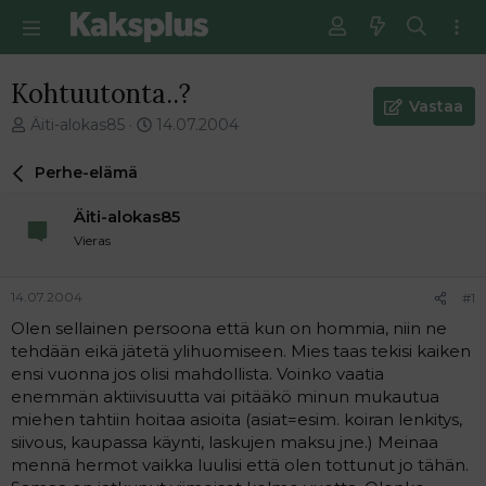
Kohtuutonta..?
Vastaa
V
E
Äiti-alokas85
14.07.2004
i
n
e
s
Perhe-elämä
s
i
t
m
Äiti-alokas85
i
m
Vieras
k
ä
e
i
t
n
14.07.2004
#1
j
e
Olen sellainen persoona että kun on hommia, niin ne
u
n
tehdään eikä jätetä ylihuomiseen. Mies taas tekisi kaiken
n
v
a
i
ensi vuonna jos olisi mahdollista. Voinko vaatia
l
e
enemmän aktiivisuutta vai pitääkö minun mukautua
o
s
miehen tahtiin hoitaa asioita (asiat=esim. koiran lenkitys,
i
t
siivous, kaupassa käynti, laskujen maksu jne.) Meinaa
t
i
mennä hermot vaikka luulisi että olen tottunut jo tähän.
t