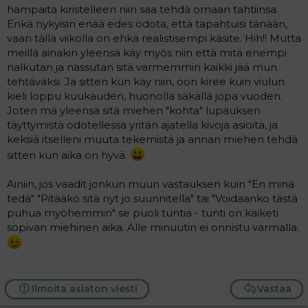
hampaita kiristelleen niin saa tehdä omaan tahtiinsa.
Enkä nykyisin enää edes odota, että tapahtuisi tänään,
vaan tällä viikolla on ehkä realistisempi käsite. Hih!! Mutta
meillä ainakin yleensä käy myös niin että mitä enempi
nalkutan ja nassutan sitä varmemmin kaikki jää mun
tehtäväksi. Ja sitten kun käy niin, oon kiree kuin viulun
kieli loppu kuukauden, huonolla säkällä jopa vuoden.
Joten mä yleensä sitä miehen "kohta" lupauksen
täyttymistä odotellessa yritän ajatella kivoja asioita, ja
keksiä itselleni muuta tekemistä ja annan miehen tehdä
sitten kun aika on hyvä.
Ainiin, jos vaadit jonkun muun vastauksen kuin "En minä
tedä" "Pitääkö sitä nyt jo suunnitella" tai "Voidaanko tästä
puhua myöhemmin" se puoli tuntia - tunti on kaiketi
sopivan miehinen aika. Alle minuutin ei onnistu varmalla.
Ilmoita asiaton viesti
Vastaa