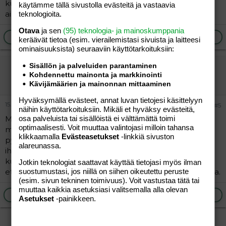
kuin pahan mielen itelle... Hellillä pyynnöillä sitä vasten
käytämme tällä sivustolla evästeitä ja vastaavia
Joten mä yleensä sitä miehen "kohta" lupauksen
ainakin meillä kaikki toimii kuin unelma... =)
teknologioita.
täyttymistä odotellessa yritän ajatella kivoja asioita, ja
keksiä itselleni muuta tekemistä ja annan miehen tehdä
Otava
ja sen
(95) teknologia- ja mainoskumppania
Ilmoita asiaton viesti
Vastaa
sitten kun aika on hyvä.
keräävät tietoa (esim. vierailemis­tasi sivuista ja laitteesi
ominaisuuk­sista) seuraaviin käyttötarkoituksiin:
Ainiin, jos vaadit jonkun muun vastauksen kuin "En minä
Sisällön ja palveluiden parantaminen
pipsanen
tedä" "Pitääkö sitä nyt jo suunnitella" tai "Voidaanko tästä
Kohdennettu mainonta ja markkinointi
puhua myöhemmin" se puoli tuntia - tunti on kaiketi
Vieras
Kävijämäärien ja mainonnan mittaaminen
sopivan miehinen aika. Alle minuutin ei onnistu varmalla.
Hyväksymällä evästeet, annat luvan tietojesi käsittelyyn
15.07.2004
#5
näihin käyttötarkoituksiin. Mikäli et hyväksy evästeitä,
Mun exä oli loistava vetkuttelemaan asioiden kanssa,
osa palveluista tai sisällöistä ei välttämättä toimi
optimaalisesti. Voit muuttaa valintojasi milloin tahansa
mutta ehdottomasti paras kommentti häneltä, kun
klikkaamalla
Evästeasetukset
-linkkiä sivuston
pyysin häntä mukaani viemään koiraa ulos, oli se, et on
alareunassa.
ihan haaskausta kahden ihmisen kävellä koiran perässä
kun toinen voi mennä aamulla ja toinen illalla. Aaargh!!
Jotkin teknologiat saattavat käyttää tietojasi myös ilman
että otti päähän silloin mutta onneksi se nyt jo naurattaa.
suostumustasi, jos niillä on siihen oikeutettu peruste
(esim. sivun tekninen toimivuus). Voit vastustaa tätä tai
muuttaa kaikkia asetuksiasi valitsemalla alla olevan
Ilmoita asiaton viesti
Vastaa
Asetukset
-painikkeen.