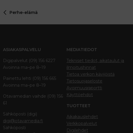
26
Trebuchet MS
Perhe-elämä
Verdana
ASIAKASPALVELU
MEDIATIEDOT
Digipalvelut (09) 156 6227
Tekniset tiedot, aikataulut ja
Avoinna ma–pe 8–19
ilmoitushinnat
Tietoa verkon kävijöistä
Painettu lehti (09) 156 665
Tietosuojaseloste
Avoinna ma–pe 8–19
Avoimuusraportti
Käyttöehdot
Otavamedian vaihde (09) 156
61
TUOTTEET
Sähköposti (digi)
Aikakauslehdet
digi@otavamedia.fi
Verkkopalvelut
Sähköposti
Digilehdet