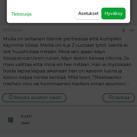
smpr
Asetukset
Hyväksy
Tietosuoja
Vieras
15.07.2004
#6
Mulla on sellainen tilanne perheessä että kumpikin
käymme töissä. Meillä on 4 ja 2 vuotiaat tytöt. Isäntä ei
tee huusholissa mitään. Minä sen sijaan käyn
töissä,siivoan,teen ruoan, käyn lasten kanssa olkona, Ja
mies valittaa että minä en tee mitään. Hän ei myöskään
hoida lapsia.Vapaa aikanaan hän on kaverin luona ja
kiskoo kaljaa minkä kerkiää. Mitä teen. ?Nakkaanko
miehen olos vai hommaanko itselleni oman asunnon. :
Ilmoita asiaton viesti
Vastaa
Katti
Jäsen