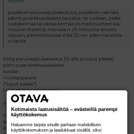
kirjoitti
:
pussillinen perunasipulisekoitusta, pussillinen valmiiksi
pilkottuja kinkkusuikaleita tai paloja, ne vuokaan, päälle
ruokakermaa tai oikeaa kermaa jos maitotuotteet käy,
muutoin lihalientä, mikrossa n. 20 minuuttia tehosta
riippuen, pienitehoisesssa ehkä 25 min. edes mausteita
ei tarvita
500g perunasipulisekoitus (½ alle ja loput päälle)
pieni pussi kinkkusuikaleita
suolaa
mustapippuria
("loput päälle")
1-2 purkkia ruokakermaa
uuniin 175-200 astetta aika 1-1½ tuntia
Kotimaista laatusisältöä – evästeillä parempi
käyttökokemus
mausteita vaihtele, kokeile!
liemeksi käy myös munamaito, maito+jauho,
Haluamme tarjota sinulle parhaan mahdollisen
kerma+maito
käyttökokemuksen ja laadukkaat sisällöt, siksi