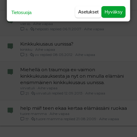
sibelius79
17.01.2005
Perhe-elämä
3
Asetukset
Hyväksy
Tietosuoja
kinkkukiusaus
vieras
Aihe vapaa
helposti
06.11.2007
Aihe vapaa
4
Kinkkukiusaus uunissa?
kinkku
Aihe vapaa
vv
08.05.2012
Aihe vapaa
3
Miehellä on traumoja ex-vaimon
kinkkukiusauksesta ja nyt on minulla elämäni
ensimmäinen kinkkukiusaus uunissa.
virvatuli
Aihe vapaa
virvatuli
12.09.2013
Aihe vapaa
21
help miii!! teen ekaa kertaa elämässäni ruokaa
tuore mamma
Aihe vapaa
tuore mamma
21.08.2009
Aihe vapaa
17