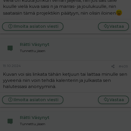
Vielä on kuuta jonkun verran jäljellä, niin jos sais tälle
kuulle vielä kuva saisi n ja marras- ja joulukuulle, niin
saataisiin tämä projektikin päätyyn, niin olisin iloinen
Ilmoita asiaton viesti
Vastaa
Rätti Väsynyt
Tunnettu jäsen
19.10.2024
#409
Kuvan voi siis linkata tähän ketjuun tai laittaa minulle sen
yyveenä niin voin tehdä kalenterin ja julkaista sen
halutessasi anonyyminä.
Ilmoita asiaton viesti
Vastaa
Rätti Väsynyt
Tunnettu jäsen