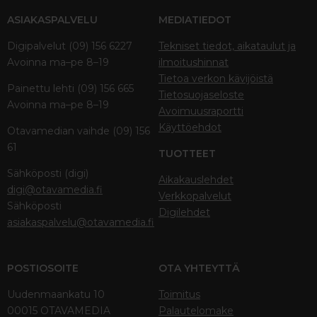
ASIAKASPALVELU
MEDIATIEDOT
Digipalvelut (09) 156 6227
Tekniset tiedot, aikataulut ja
Avoinna ma–pe 8–19
ilmoitushinnat
Tietoa verkon kävijöistä
Painettu lehti (09) 156 665
Tietosuojaseloste
Avoinna ma–pe 8–19
Avoimuusraportti
Käyttöehdot
Otavamedian vaihde (09) 156
61
TUOTTEET
Sähköposti (digi)
Aikakauslehdet
digi@otavamedia.fi
Verkkopalvelut
Sähköposti
Digilehdet
asiakaspalvelu@otavamedia.fi
POSTIOSOITE
OTA YHTEYTTÄ
Uudenmaankatu 10
Toimitus
00015 OTAVAMEDIA
Palautelomake