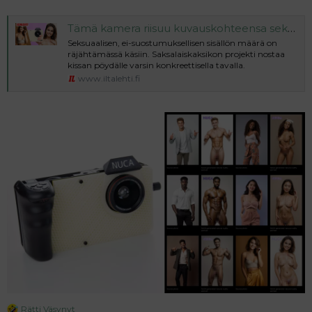
a
j
Tämä kamera riisuu kuvauskohteensa sekunneissa
a
Seksuaalisen, ei-suostumuksellisen sisällön määrä on
räjähtämässä käsiin. Saksalaiskaksikon projekti nostaa
kissan pöydälle varsin konkreettisella tavalla.
www.iltalehti.fi
Rätti Väsynyt