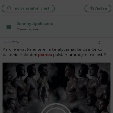
Ilmoita asiaton viesti
Vastaa
Johnny Appleseed
Tunnettu jäsen
08.12.2024
#414
Kaikille eivät kalentereilla kerätyt rahat kelpaa. Onko
palomieskalenteri
pornoa
palstamammojen mielestä?