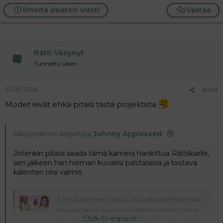
Ilmoita asiaton viesti
Vastaa
Rätti Väsynyt
Tunnettu jäsen
22.09.2024
#403
Modet eivät ehkä pitäisi tästä projektista
Alkuperäinen kirjoittaja
Johnny Appleseed
:
Jotenkin pitäisi saada tämä kamera hankittua Rättikselle,
sen jälkeen hän hieman kuvailisi palstalaisia ja loistava
kalenteri olisi valmis.
Tämä kamera riisuu kuvauskohteensa sekunneissa
Seksuaalisen, ei-suostumuksellisen sisällön määrä
Click to expand...
on räjähtämässä käsiin. Saksalaiskaksikon projekti