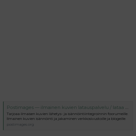
Postimages — ilmainen kuvien latauspalvelu / lataa kuvia
Tarjoaa ilmaisen kuvien lähetys- ja isännöintiintegroinnin foorumeille.
Ilmainen kuvien isännöinti ja jakaminen verkkosivustoille ja blogeille.
postimages.org