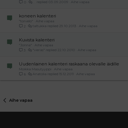
...
03.09.2009
Aihe vapaa
0
koneen kalenteri
"torvelo"
Aihe vapaa
taltukka
29.10.2013
Aihe vapaa
2
Kuvista kalenteri
"Jonna"
Aihe vapaa
"vieras"
22.10.2010
Aihe vapaa
3
Uudenlainen kalenteri raskaana olevalle äidille
Moikka Masutyyppi
Aihe vapaa
Anatolia
15.12.2011
Aihe vapaa
6
Aihe vapaa