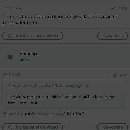
27.10.2024
#410
Tämän vuorokauden aikana voi vielä laittaa kuvan niin
teen kalenterin.
Ilmoita asiaton viesti
Vastaa
vierailija
Vieras
27.10.2024
#411
Alkuperäinen kirjoittaja
Rätti Väsynyt
:
Tämän vuorokauden aikana voi vielä laittaa kuvan niin
teen kalenterin.
@Lispetti
tai
@-roosaruusa-
? Ketään?
Ilmoita asiaton viesti
Vastaa