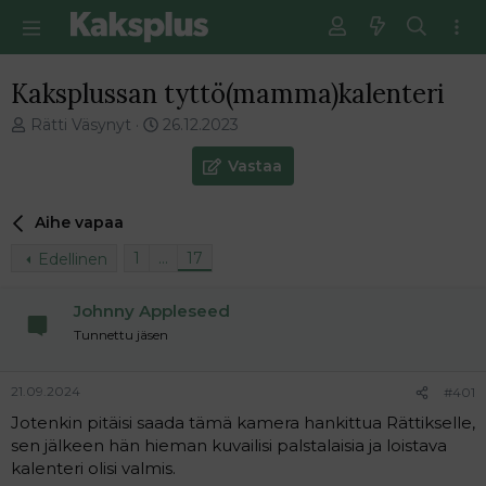
Kaksplussan tyttö(mamma)kalenteri
V
E
Rätti Väsynyt
26.12.2023
i
n
e
s
Vastaa
s
i
t
m
Aihe vapaa
i
m
k
ä
1
…
17
Edellinen
e
i
t
n
j
e
Johnny Appleseed
u
n
Tunnettu jäsen
n
v
a
i
l
e
21.09.2024
#401
o
s
Jotenkin pitäisi saada tämä kamera hankittua Rättikselle,
i
t
sen jälkeen hän hieman kuvailisi palstalaisia ja loistava
t
i
kalenteri olisi valmis.
t