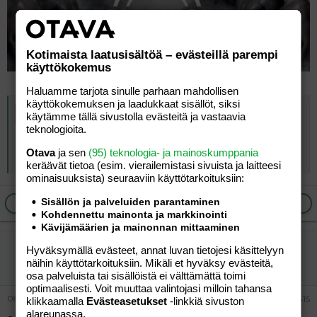
Kotimaista laatusisältöä – evästeillä parempi
käyttökokemus
Haluamme tarjota sinulle parhaan mahdollisen
käyttökokemuksen ja laadukkaat sisällöt, siksi
Liian pornoja palomiehiä – Pelastakaa Lapset: Ei kiitos
käytämme tällä sivustolla evästeitä ja vastaavia
Pelastakaa Lapset ry:n mukaan lahjoituksesta
teknologioita.
kieltäytyminen pohjautuu kattojärjestön kansainvälisiin
linjauksiin.
Otava
ja sen
(95) teknologia- ja mainoskumppania
www.iltalehti.fi
keräävät tietoa (esim. vierailemis­tasi sivuista ja laitteesi
ominaisuuk­sista) seuraaviin käyttötarkoituksiin:
Sisällön ja palveluiden parantaminen
Ilmoita asiaton viesti
Vastaa
Kohdennettu mainonta ja markkinointi
Kävijämäärien ja mainonnan mittaaminen
Rätti Väsynyt
Hyväksymällä evästeet, annat luvan tietojesi käsittelyyn
Tunnettu jäsen
näihin käyttötarkoituksiin. Mikäli et hyväksy evästeitä,
osa palveluista tai sisällöistä ei välttämättä toimi
optimaalisesti. Voit muuttaa valintojasi milloin tahansa
08.12.2024
#415
klikkaamalla
Evästeasetukset
-linkkiä sivuston
alareunassa.