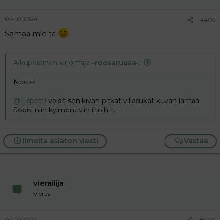
:
04.10.2024
#405
Samaa mieltä
Alkuperäinen kirjoittaja
-roosaruusa-
:
Nosto!
@Lispetti
voisit sen kivan pitkät villasukat kuvan laittaa.
Sopisi niin kylmeneviin iltoihin.
Ilmoita asiaton viesti
Vastaa
vierailija
Vieras
04.10.2024
#406