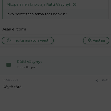
Alkuperäinen kirjoittaja
Rätti Väsynyt
:
joko herätetään tämä taas henkiin?
Aijaa ei toimi.
Ilmoita asiaton viesti
Vastaa
Rätti Väsynyt
Tunnettu jäsen
14.05.2026
#421
Käytä tätä: