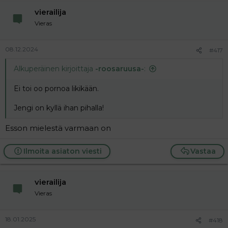
Pelastakaa Lapset ry:n mukaan lahjoituksesta
n
vierailija
kieltäytyminen pohjautuu kattojärjestön
s
kansainvälisiin linjauksiin.
:
Vieras
www.iltalehti.fi
08.12.2024
#417
Alkuperäinen kirjoittaja
-roosaruusa-
:
Ei toi oo pornoa likikään.
Jengi on kyllä ihan pihalla!
Esson mielestä varmaan on
Ilmoita asiaton viesti
Vastaa
vierailija
Vieras
18.01.2025
#418