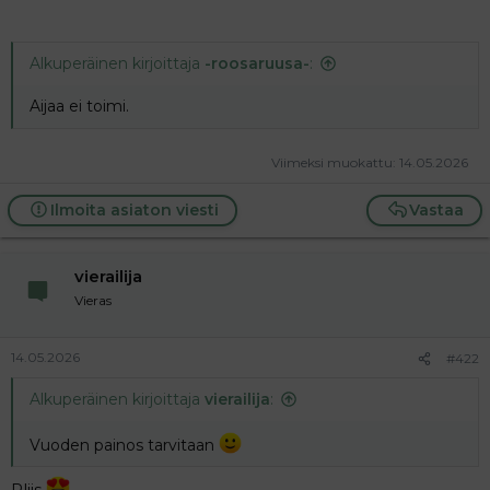
Alkuperäinen kirjoittaja
-roosaruusa-
:
Aijaa ei toimi.
Viimeksi muokattu:
14.05.2026
Ilmoita asiaton viesti
Vastaa
vierailija
Vieras
14.05.2026
#422
Alkuperäinen kirjoittaja
vierailija
:
Vuoden painos tarvitaan
Pliis