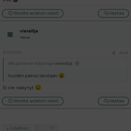
Ilmoita asiaton viesti
Vastaa
vierailija
Vieras
31.05.2026
#423
Alkuperäinen kirjoittaja
vierailija
:
Vuoden painos tarvitaan
Ei ole näkynyt
Ilmoita asiaton viesti
Vastaa
1
…
17
Edellinen