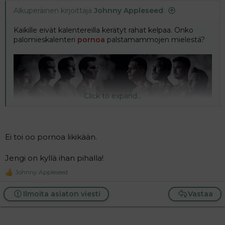
Alkuperäinen kirjoittaja
Johnny Appleseed
:
Liian pornoja palomiehiä – Pelastakaa Lapset: Ei kiitos
Pelastakaa Lapset ry:n mukaan lahjoituksesta
Kaikille eivät kalentereilla kerätyt rahat kelpaa. Onko
kieltäytyminen pohjautuu kattojärjestön
palomieskalenteri
pornoa
palstamammojen mielestä?
kansainvälisiin linjauksiin.
www.iltalehti.fi
Click to expand...
Ei toi oo pornoa likikään.
Jengi on kyllä ihan pihalla!
Johnny Appleseed
R
e
a
Ilmoita asiaton viesti
Vastaa
c
t
i
Liian pornoja palomiehiä – Pelastakaa Lapset: Ei kiitos
o