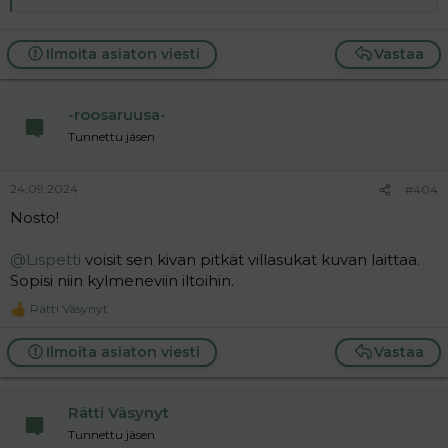
nostaa kissan pöydälle varsin konkreettisella tavalla.
www.iltalehti.fi
Ilmoita asiaton viesti
Vastaa
-roosaruusa-
Tunnettu jäsen
24.09.2024
#404
Nosto!
@Lispetti
voisit sen kivan pitkät villasukat kuvan laittaa.
Sopisi niin kylmeneviin iltoihin.
Rätti Väsynyt
R
e
a
Ilmoita asiaton viesti
Vastaa
c
t
i
Rätti Väsynyt
o
n
Tunnettu jäsen
s