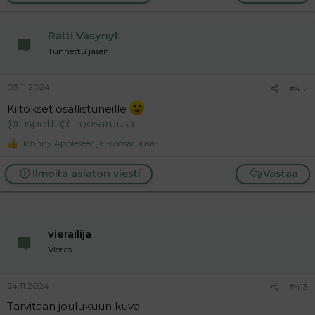
Rätti Väsynyt
Tunnettu jäsen
03.11.2024
#412
Kiitokset osallistuneille
@Lispetti
@-roosaruusa-
Johnny Appleseed
ja
-roosaruusa-
R
e
a
Ilmoita asiaton viesti
Vastaa
c
t
i
o
n
vierailija
s
:
Vieras
24.11.2024
#413
Tarvitaan joulukuun kuva.