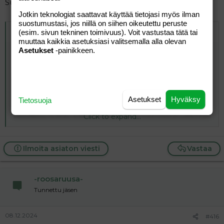
Suunnittele ensi vuodelle panomieskalenteri
Jotkin teknologiat saattavat käyttää tietojasi myös ilman
suostumustasi, jos niillä on siihen oikeutettu peruste
Alkuperäinen kirjoittaja
Johnny Appleseed
:
(esim. sivun tekninen toimivuus). Voit vastustaa tätä tai
muuttaa kaikkia asetuksiasi valitsemalla alla olevan
Asetukset
-painikkeen.
Kaikille eivät kalentereilla kerätyt rahat kelpaa. Onko
palomieskalenteri
pornoa
palstamammojen mielestä?
Asetukset
Hyväksy
Tietosuoja
Click to expand...
Ilmoita asiaton viesti
Vastaa
-roosaruusa-
Tunnettu jäsen
08.12.2024
#416