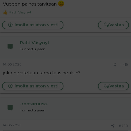
Vuoden painos tarvitaan
Rätti Väsynyt
R
e
a
Ilmoita asiaton viesti
Vastaa
c
t
i
Rätti Väsynyt
o
n
Tunnettu jäsen
s
:
14.05.2026
#419
joko herätetään tämä taas henkiin?
Ilmoita asiaton viesti
Vastaa
-roosaruusa-
Tunnettu jäsen
14.05.2026
#420