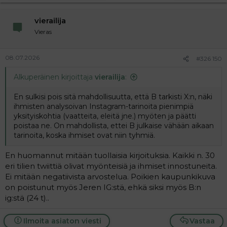
vierailija
Vieras
08.07.2026
#326 150
Alkuperäinen kirjoittaja
vierailija
:
En sulkisi pois sitä mahdollisuutta, että B tarkisti X:n, näki
ihmisten analysoivan Instagram-tarinoita pienimpiä
yksityiskohtia (vaatteita, eleitä jne.) myöten ja päätti
poistaa ne. On mahdollista, ettei B julkaise vähään aikaan
tarinoita, koska ihmiset ovat niin tyhmiä.
En huomannut mitään tuollaisia kirjoituksia. Kaikki n. 30
eri tilien twiittiä olivat myönteisiä ja ihmiset innostuneita.
Ei mitään negatiivista arvostelua. Poikien kaupunkikuva
on poistunut myös Jeren IG:stä, ehkä siksi myös B:n
ig:stä (24 t)..
Ilmoita asiaton viesti
Vastaa