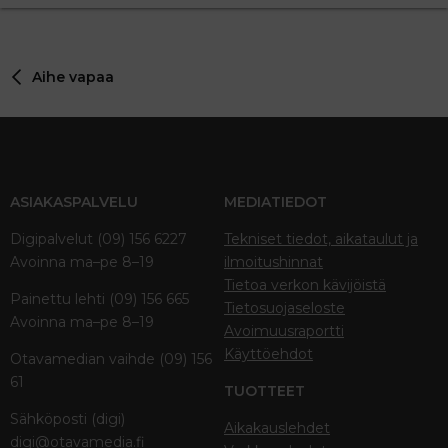
Aihe vapaa
ASIAKASPALVELU
MEDIATIEDOT
Digipalvelut (09) 156 6227
Tekniset tiedot, aikataulut ja
Avoinna ma–pe 8–19
ilmoitushinnat
Tietoa verkon kävijöistä
Painettu lehti (09) 156 665
Tietosuojaseloste
Avoinna ma–pe 8–19
Avoimuusraportti
Käyttöehdot
Otavamedian vaihde (09) 156
61
TUOTTEET
Sähköposti (digi)
Aikakauslehdet
digi@otavamedia.fi