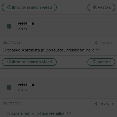
a
j
Ilmoita asiaton viesti
Vastaa
a
vierailija
Vieras
08.07.2026
#326 127
Juteasko Kärtsästä ja Boitsusta!, missähän ne on?
Ilmoita asiaton viesti
Vastaa
vierailija
Vieras
08.07.2026
#326 128
Alkuperäinen kirjoittaja
vierailija
: