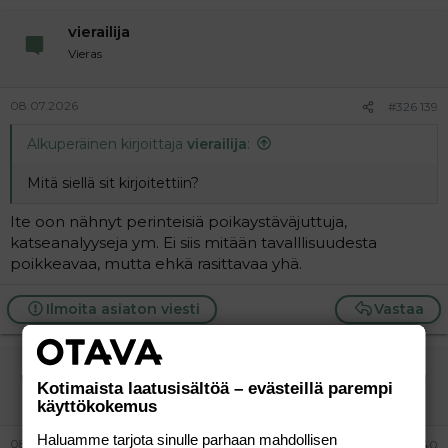
vierailija
Vieras
08.07.2026
#326 139
Alkuperäinen kirjoittaja
vierailija
:
Mitä siellä sit kirjoitettiin?
Ite oon nähnyt perinteisiä poikaystäväjuttuja,
katseanalyyseja ym. Ei siis mitään tavalllisuudesta
poikkeavaa, mutta ehkä rasittavaa yhä.
Ilmoita asiaton viesti
Vastaa
vierailija
Kotimaista laatusisältöä – evästeillä parempi
Vieras
käyttökokemus
Haluamme tarjota sinulle parhaan mahdollisen
08.07.2026
#326 140