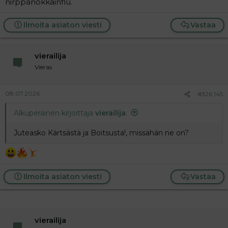
nirppanokkainflu.
Ilmoita asiaton viesti
Vastaa
vierailija
Vieras
08.07.2026
#326 145
Alkuperäinen kirjoittaja
vierailija
:
Juteasko Kärtsästä ja Boitsusta!, missähän ne on?
Ilmoita asiaton viesti
Vastaa
vierailija