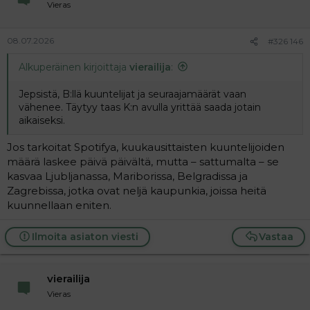
Vieras
08.07.2026
#326 146
Alkuperäinen kirjoittaja
vierailija
:
Jepsistä, B:llä kuuntelijat ja seuraajamäärät vaan
vähenee. Täytyy taas K:n avulla yrittää saada jotain
aikaiseksi.
Jos tarkoitat Spotifya, kuukausittaisten kuuntelijoiden
määrä laskee päivä päivältä, mutta – sattumalta – se
kasvaa Ljubljanassa, Mariborissa, Belgradissa ja
Zagrebissa, jotka ovat neljä kaupunkia, joissa heitä
kuunnellaan eniten.
Ilmoita asiaton viesti
Vastaa
vierailija
Vieras