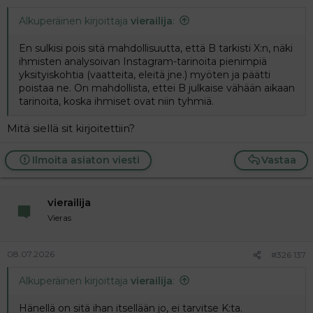
Alkuperäinen kirjoittaja
vierailija
:
En sulkisi pois sitä mahdollisuutta, että B tarkisti X:n, näki
ihmisten analysoivan Instagram-tarinoita pienimpiä
yksityiskohtia (vaatteita, eleitä jne.) myöten ja päätti
poistaa ne. On mahdollista, ettei B julkaise vähään aikaan
tarinoita, koska ihmiset ovat niin tyhmiä.
Mitä siellä sit kirjoitettiin?
Ilmoita asiaton viesti
Vastaa
vierailija
Vieras
08.07.2026
#326 137
Alkuperäinen kirjoittaja
vierailija
:
Hänellä on sitä ihan itsellään jo, ei tarvitse K:ta.