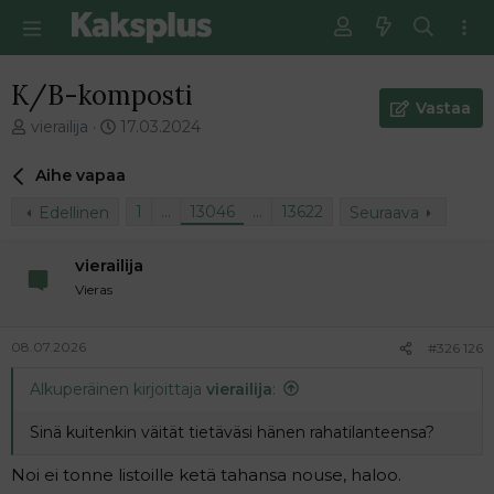
K/B-komposti
Vastaa
V
E
vierailija
17.03.2024
i
n
e
s
Aihe vapaa
s
i
t
m
1
…
13046
…
13622
Edellinen
Seuraava
i
m
k
ä
vierailija
e
i
Vieras
t
n
j
e
u
n
08.07.2026
#326 126
n
v
a
i
Alkuperäinen kirjoittaja
vierailija
:
l
e
o
s
Sinä kuitenkin väität tietäväsi hänen rahatilanteensa?
i
t
t
i
Noi ei tonne listoille ketä tahansa nouse, haloo.
t