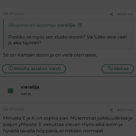
08.07.2026
#326 143
Alkuperäinen kirjoittaja
vierailija
:
Poistiko se myös sen studio-stoorin? Vai tuliko siinä vaan
jo aika täyteen?
Se on Kärtsän stoori ja on vielä olemassa,
Ilmoita asiaton viesti
Vastaa
vierailija
Vieras
08.07.2026
#326 144
Minusta E ja K on sopiva pari. Molemmat julkisuudessa ja
paljon yhteistä. E vaikuttaa olevan myös aika avoin ja
hyvällä tavalla höppänä, ei mikään normaali