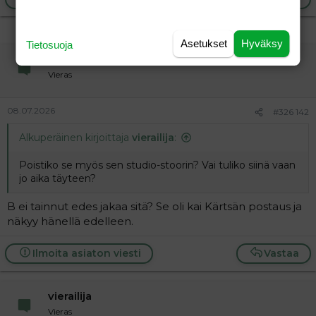
Asetukset
Hyväksy
Tietosuoja
vierailija
Vieras
08.07.2026
#326 142
Alkuperäinen kirjoittaja
vierailija
:
Poistiko se myös sen studio-stoorin? Vai tuliko siinä vaan
jo aika täyteen?
B ei tainnut edes jakaa sitä? Se oli kai Kärtsän postaus ja
näkyy hänellä edelleen.
Ilmoita asiaton viesti
Vastaa
vierailija
Vieras