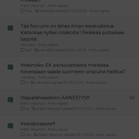
Rätti Väsynyt
Aihe vapaa
vierailija
12.01.2026
Aihe vapaa
104
Tää foorumi on lähes ilman keskustelua.
Katsokaa nytkin otsikoita ! Pelkkää potaskaa
tarjolla:
vierailija
Aihe vapaa
vierailija
Eilen 06:15
Aihe vapaa
149
Masinoiko EK persuvastaista mielialaa
toiveissaan saada suomeen sinipuna hallitus?
vierailija
Aihe vapaa
Vierailija
19.05.2024
Aihe vapaa
3
P
Iltapalahaasteen ÄÄNESTYS!!!
Rätti Väsynyt
Aihe vapaa
o
Rätti Väsynyt
19.10.2014
Aihe vapaa
41
l
l
Kebabhaaste!!!
Rätti Väsynyt
Aihe vapaa
Rätti Väsynyt
29.11.2015
Aihe vapaa
40