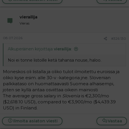
vierailija
Vieras
08.07.2026
#326 130
Alkuperäinen kirjoittaja
vierailija
:
Noi ei tonne listoille ketä tahansa nouse, haloo.
Moneskos oli listalla ja oliko tulot ilmoitettu euroissa ja
oliko kyse esim. alle 30-v -kategoria jne. Slovenian
palkkataso on huomattaavasti Suomea alhaisempi,
joten se kyllä antaa osviittaa oikein mainiosti
The average gross salary in
Slovenia
is €2,300/mo
($2,618.10 USD), compared to €3,900/mo ($4,439.39
USD) in Finland.
Ilmoita asiaton viesti
Vastaa