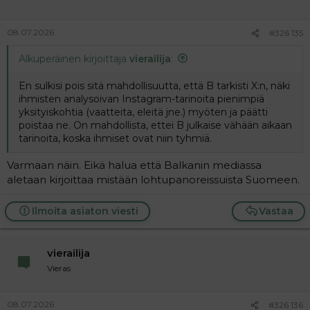
08.07.2026
#326 135
Alkuperäinen kirjoittaja
vierailija
:
En sulkisi pois sitä mahdollisuutta, että B tarkisti X:n, näki
ihmisten analysoivan Instagram-tarinoita pienimpiä
yksityiskohtia (vaatteita, eleitä jne.) myöten ja päätti
poistaa ne. On mahdollista, ettei B julkaise vähään aikaan
tarinoita, koska ihmiset ovat niin tyhmiä.
Varmaan näin. Eikä halua että Balkanin mediassa
aletaan kirjoittaa mistään lohtupanoreissuista Suomeen.
Ilmoita asiaton viesti
Vastaa
vierailija
Vieras
08.07.2026
#326 136