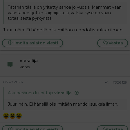
Tätähän täällä on yritetty sanoa jo vuosia. Mammat vaan
vääntäneet jotain shippijuttuja, vaikka kyse on vaan
totaalisesta pyrkyristä.
Juuri näin. Ei hänellä olisi mitään mahdollisuuksia ilman.
Ilmoita asiaton viesti
Vastaa
vierailija
Vieras
08.07.2026
#326 129
Alkuperäinen kirjoittaja
vierailija
:
Juuri näin. Ei hänellä olisi mitään mahdollisuuksia ilman.
Ilmoita asiaton viesti
Vastaa