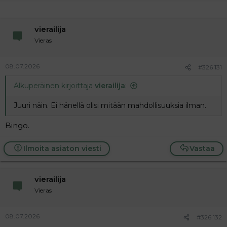
vierailija
Vieras
08.07.2026
#326 131
Alkuperäinen kirjoittaja
vierailija
:
Juuri näin. Ei hänellä olisi mitään mahdollisuuksia ilman.
Bingo.
Ilmoita asiaton viesti
Vastaa
vierailija
Vieras
08.07.2026
#326 132