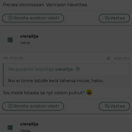
Pieraisi stoorissaan. Varmaan hävettää.
Ilmoita asiaton viesti
Vastaa
vierailija
Vieras
08.07.2026
#326 134
Alkuperäinen kirjoittaja
vierailija
:
Noi ei tonne listoille ketä tahansa nouse, haloo.
Siis mistä listasta sä nyt oikein puhut?
Ilmoita asiaton viesti
Vastaa
vierailija
Vieras