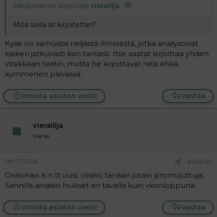
Alkuperäinen kirjoittaja
vierailija
:
Mitä siellä sit kirjoitettiin?
Kyse on samoista neljästä ihmisestä, jotka analysoivat
kaiken jatkuvasti liian tarkasti. Itse saatat kirjoittaa yhden
vitsikkään twiitin, mutta he kirjoittavat niitä ehkä
kymmenen päivässä.
Ilmoita asiaton viesti
Vastaa
vierailija
Vieras
08.07.2026
#326 149
Onkohan K:n tt uusi, olisiko tänään jotain promojuttuja,
Sannilla ainakin hiukset eri tavalla kuin vkonloppuna.
Ilmoita asiaton viesti
Vastaa