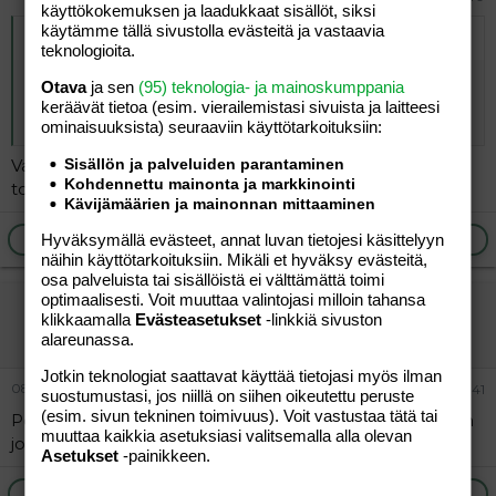
käyttökokemuksen ja laadukkaat sisällöt, siksi
käytämme tällä sivustolla evästeitä ja vastaavia
Alkuperäinen kirjoittaja
vierailija
:
teknologioita.
Ite oon nähnyt perinteisiä poikaystäväjuttuja,
Otava
ja sen
(95) teknologia- ja mainoskumppania
katseanalyyseja ym. Ei siis mitään tavalllisuudesta
keräävät tietoa (esim. vierailemis­tasi sivuista ja laitteesi
poikkeavaa, mutta ehkä rasittavaa yhä.
ominaisuuk­sista) seuraaviin käyttötarkoituksiin:
Sisällön ja palveluiden parantaminen
Varmaan ärsyttää erityisen paljon just nyt, kun yrittää
Kohdennettu mainonta ja markkinointi
toipua yllätyserosta.
Kävijämäärien ja mainonnan mittaaminen
Ilmoita asiaton viesti
Vastaa
Hyväksymällä evästeet, annat luvan tietojesi käsittelyyn
näihin käyttötarkoituksiin. Mikäli et hyväksy evästeitä,
osa palveluista tai sisällöistä ei välttämättä toimi
optimaalisesti. Voit muuttaa valintojasi milloin tahansa
vierailija
klikkaamalla
Evästeasetukset
-linkkiä sivuston
Vieras
alareunassa.
Jotkin teknologiat saattavat käyttää tietojasi myös ilman
08.07.2026
#326 141
suostumustasi, jos niillä on siihen oikeutettu peruste
(esim. sivun tekninen toimivuus). Voit vastustaa tätä tai
Poistiko se myös sen studio-stoorin? Vai tuliko siinä vaan
muuttaa kaikkia asetuksiasi valitsemalla alla olevan
jo aika täyteen?
Asetukset
-painikkeen.
Ilmoita asiaton viesti
Vastaa