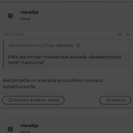
vierailija
Vieras
08.07.2026
#5
Alkuperäinen kirjoittaja
vierailija
:
Mikä saa ihmiset makaamaan keskellä vilkasliikenteistä
tietä? Itsemurha?
Kieltämättä on erikoista ja surullinen seuraus
tapahtuneella.
Ilmoita asiaton viesti
Vastaa
vierailija
Vieras