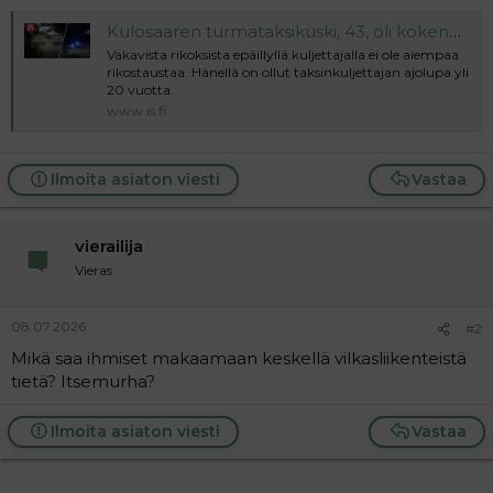
Kulosaaren turmataksikuski, 43, oli kokenut kuljettaja – tämä kaikki hänestä tiedetään
Vakavista rikoksista epäillyllä kuljettajalla ei ole aiempaa
rikostaustaa. Hänellä on ollut taksinkuljettajan ajolupa yli
20 vuotta.
www.is.fi
Ilmoita asiaton viesti
Vastaa
vierailija
Vieras
08.07.2026
#2
Mikä saa ihmiset makaamaan keskellä vilkasliikenteistä
tietä? Itsemurha?
Ilmoita asiaton viesti
Vastaa