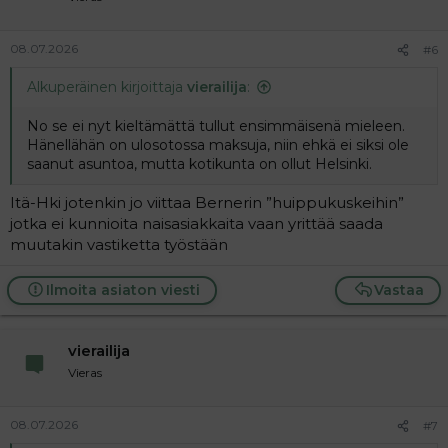
08.07.2026
#6
Alkuperäinen kirjoittaja
vierailija
:
No se ei nyt kieltämättä tullut ensimmäisenä mieleen.
Hänellähän on ulosotossa maksuja, niin ehkä ei siksi ole
saanut asuntoa, mutta kotikunta on ollut Helsinki.
Itä-Hki jotenkin jo viittaa Bernerin ”huippukuskeihin”
jotka ei kunnioita naisasiakkaita vaan yrittää saada
muutakin vastiketta työstään
Ilmoita asiaton viesti
Vastaa
vierailija
Vieras
08.07.2026
#7