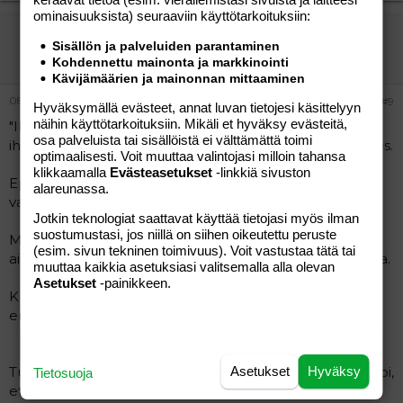
ominaisuuk­sista) seuraaviin käyttötarkoituksiin:
vierailija
Sisällön ja palveluiden parantaminen
Vieras
Kohdennettu mainonta ja markkinointi
Kävijämäärien ja mainonnan mittaaminen
08.07.2026
#9
Hyväksymällä evästeet, annat luvan tietojesi käsittelyyn
näihin käyttötarkoituksiin. Mikäli et hyväksy evästeitä,
"Ilta-Sanomien tietojen mukaan Itäväylällä kahden
osa palveluista tai sisällöistä ei välttämättä toimi
ihmisen yliajosta epäilty on 43-vuotias suomalainen mies.
optimaalisesti. Voit muuttaa valintojasi milloin tahansa
klikkaamalla
Evästeasetukset
-linkkiä sivuston
Epäillyn kotikunta on Helsinki, mutta hänellä ei ole
alareunassa.
vakinaista osoitetta.
Jotkin teknologiat saattavat käyttää tietojasi myös ilman
suostumustasi, jos niillä on siihen oikeutettu peruste
Miestä ei ole aiemmin syytetty oikeudessa rikoksista
(esim. sivun tekninen toimivuus). Voit vastustaa tätä tai
ainakaan viimeisten runsaan kymmenen vuoden aikana.
muuttaa kaikkia asetuksiasi valitsemalla alla olevan
Asetukset
-painikkeen.
Kuljettaja päästettiin perjantaina vapaaksi. Hän oli sitä
ennen pidätettynä.
Asetukset
Hyväksy
Tutkinnanjohtaja, rikoskomisario
Tuomas Lindholm
sanoi,
Tietosuoja
että epäiltyä ei aiota vaatia vangittavaksi.