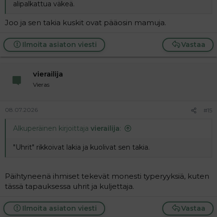
alipalkattua väkeä.
Joo ja sen takia kuskit ovat pääosin mamuja.
Ilmoita asiaton viesti
Vastaa
vierailija
Vieras
08.07.2026
#15
Alkuperäinen kirjoittaja
vierailija
:
"Uhrit" rikkoivat lakia ja kuolivat sen takia.
Päihtyneenä ihmiset tekevät monesti typeryyksiä, kuten
tässä tapauksessa uhrit ja kuljettaja.
Ilmoita asiaton viesti
Vastaa