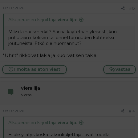
08.07.2026
#13
Alkuperäinen kirjoittaja
vierailija
:
Miksi lainausmerkit? Sanaa käytetään yleisesti, kun
puhutaan rikoksen tai onnettomuuden kohteeksi
joutuneista. Etkö ole huomannut?
"Uhrit" rikkoivat lakia ja kuolivat sen takia.
Ilmoita asiaton viesti
Vastaa
vierailija
Vieras
08.07.2026
#14
Alkuperäinen kirjoittaja
vierailija
:
Ei ole yllätys koska taksinkuljettajat ovat todella