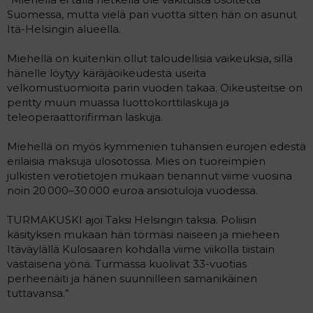
l
e
Suomessa, mutta vielä pari vuotta sitten hän on asunut
o
s
Itä-Helsingin alueella.
i
t
t
i
Miehellä on kuitenkin ollut taloudellisia vaikeuksia, sillä
t
hänelle löytyy käräjäoikeudesta useita
a
velkomustuomioita parin vuoden takaa. Oikeusteitse on
j
a
peritty muun muassa luottokorttilaskuja ja
teleoperaattorifirman laskuja.
Miehellä on myös kymmenien tuhansien eurojen edestä
erilaisia maksuja ulosotossa. Mies on tuoreimpien
julkisten verotietojen mukaan tienannut viime vuosina
noin 20 000–30 000 euroa ansiotuloja vuodessa.
TURMAKUSKI ajoi Taksi Helsingin taksia. Poliisin
käsityksen mukaan hän törmäsi naiseen ja mieheen
Itäväylällä Kulosaaren kohdalla viime viikolla tiistain
vastaisena yönä. Turmassa kuolivat 33-vuotias
perheenäiti ja hänen suunnilleen samanikäinen
tuttavansa.”