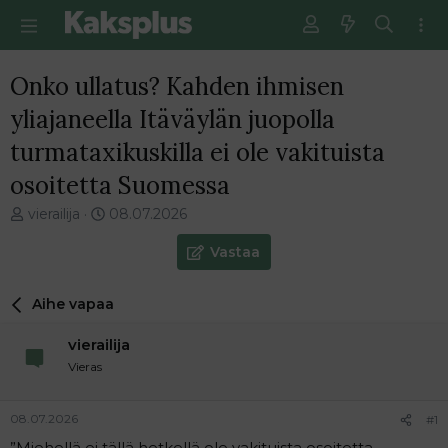
Onko ullatus? Kahden ihmisen
yliajaneella Itäväylän juopolla
turmataxikuskilla ei ole vakituista
osoitetta Suomessa
V
E
vierailija
08.07.2026
i
n
e
s
Vastaa
s
i
t
m
Aihe vapaa
i
m
k
ä
vierailija
e
i
t
n
Vieras
j
e
u
n
08.07.2026
#1
n
v
a
i
”Miehellä ei tällä hetkellä ole vakituista osoitetta