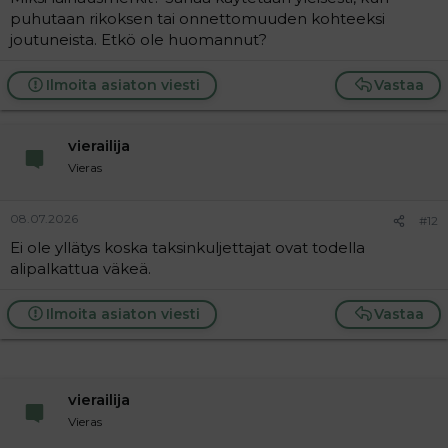
puhutaan rikoksen tai onnettomuuden kohteeksi
joutuneista. Etkö ole huomannut?
Ilmoita asiaton viesti
Vastaa
vierailija
Vieras
08.07.2026
#12
Ei ole yllätys koska taksinkuljettajat ovat todella
alipalkattua väkeä.
Ilmoita asiaton viesti
Vastaa
vierailija
Vieras