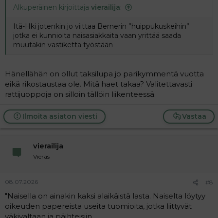
Alkuperäinen kirjoittaja
vierailija
:
Itä-Hki jotenkin jo viittaa Bernerin ”huippukuskeihin”
jotka ei kunnioita naisasiakkaita vaan yrittää saada
muutakin vastiketta työstään
Hänellähän on ollut taksilupa jo parikymmentä vuotta
eikä rikostaustaa ole. Mitä haet takaa? Valitettavasti
rattijuoppoja on silloin tällöin liikenteessä.
Ilmoita asiaton viesti
Vastaa
vierailija
Vieras
08.07.2026
#8
"Naisella on ainakin kaksi alaikäistä lasta. Naiselta löytyy
oikeuden papereista useita tuomioita, jotka liittyvät
väkivaltaan ja päihteisiin.