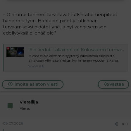
– Olemme tehneet tarvittavat tutkintatoimenpiteet
häneen liittyen. Häntä on pidetty tutkinnan
turvaamiseksi pidätettynä, ja nyt vangitsemisen
edellytyksiä ei enää ole."
IS:n tiedot: Tällainen on Kulosaaren turmataksikuski
Miestä ei ole aiemmin syytetty oikeudessa rikoksista
ainakaan viimeisen reilun kymmenen vuoden aikana.
www.is.fi
Ilmoita asiaton viesti
Vastaa
vierailija
Vieras
08.07.2026
#10