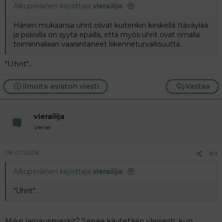
Alkuperäinen kirjoittaja
vierailija
:
Hänen mukaansa uhrit olivat kuitenkin keskellä Itäväylää
ja poliisilla on syytä epäillä, että myös uhrit ovat omalla
toiminnallaan vaarantaneet liikenneturvallisuutta.
"Uhrit"...
Ilmoita asiaton viesti
Vastaa
vierailija
Vieras
08.07.2026
#11
Alkuperäinen kirjoittaja
vierailija
:
"Uhrit"...
Miksi lainausmerkit? Sanaa käytetään yleisesti, kun