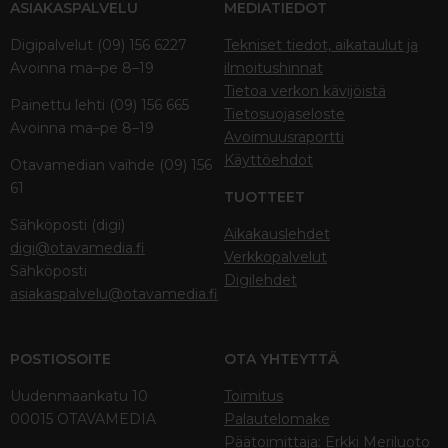
ASIAKASPALVELU
MEDIATIEDOT
Digipalvelut (09) 156 6227
Tekniset tiedot, aikataulut ja
Avoinna ma–pe 8–19
ilmoitushinnat
Tietoa verkon kävijöistä
Painettu lehti (09) 156 665
Tietosuojaseloste
Avoinna ma–pe 8–19
Avoimuusraportti
Käyttöehdot
Otavamedian vaihde (09) 156
61
TUOTTEET
Sähköposti (digi)
Aikakauslehdet
digi@otavamedia.fi
Verkkopalvelut
Sähköposti
Digilehdet
asiakaspalvelu@otavamedia.fi
POSTIOSOITE
OTA YHTEYTTÄ
Uudenmaankatu 10
Toimitus
00015 OTAVAMEDIA
Palautelomake
Päätoimittaja: Erkki Meriluoto