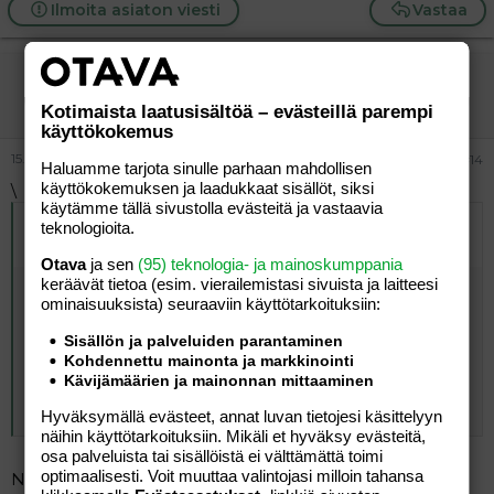
Ilmoita asiaton viesti
Vastaa
Penninhyrrä
Vieras
Kotimaista laatusisältöä – evästeillä parempi
käyttökokemus
15.09.2005
#14
Haluamme tarjota sinulle parhaan mahdollisen
käyttökokemuksen ja laadukkaat sisällöt, siksi
\
käytämme tällä sivustolla evästeitä ja vastaavia
Alkuperäinen kirjoittaja
15.09.2005 klo 15:56 Raitasukka
teknologioita.
kirjoitti
:
Otava
ja sen
(95) teknologia- ja mainoskumppania
keräävät tietoa (esim. vierailemis­tasi sivuista ja laitteesi
Täällä nyt on väitetty, että juoppojen lapset
ominaisuuk­sista) seuraaviin käyttötarkoituksiin:
automaattisesti alkavat ryypätä itsekin kuin sienet ja
että juopon isän tytär etsii itselleen samanlaisen ristin
Sisällön ja palveluiden parantaminen
riipakseen.
Kohdennettu mainonta ja markkinointi
Kävijämäärien ja mainonnan mittaaminen
Ei kyllä ihan paikkaansa pidä, ei ole absoluuttista totuutta
tässäkään asiassa. nimim. kokemusta on
Hyväksymällä evästeet, annat luvan tietojesi käsittelyyn
näihin käyttötarkoituksiin. Mikäli et hyväksy evästeitä,
osa palveluista tai sisällöistä ei välttämättä toimi
optimaalisesti. Voit muuttaa valintojasi milloin tahansa
No minä nyt en väittänyt, että automaattisesti niin aina