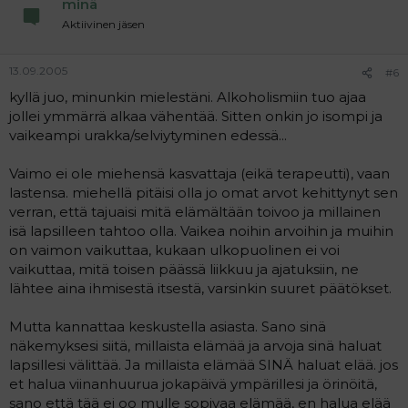
minä
Aktiivinen jäsen
13.09.2005
#6
kyllä juo, minunkin mielestäni. Alkoholismiin tuo ajaa
jollei ymmärrä alkaa vähentää. Sitten onkin jo isompi ja
vaikeampi urakka/selviytyminen edessä...
Vaimo ei ole miehensä kasvattaja (eikä terapeutti), vaan
lastensa. miehellä pitäisi olla jo omat arvot kehittynyt sen
verran, että tajuaisi mitä elämältään toivoo ja millainen
isä lapsilleen tahtoo olla. Vaikea noihin arvoihin ja muihin
on vaimon vaikuttaa, kukaan ulkopuolinen ei voi
vaikuttaa, mitä toisen päässä liikkuu ja ajatuksiin, ne
lähtee aina ihmisestä itsestä, varsinkin suuret päätökset.
Mutta kannattaa keskustella asiasta. Sano sinä
näkemyksesi siitä, millaista elämää ja arvoja sinä haluat
lapsillesi välittää. Ja millaista elämää SINÄ haluat elää. jos
et halua viinanhuurua jokapäivä ympärillesi ja örinöitä,
sano että tää ei oo mulle sopivaa elämää, en halua elää