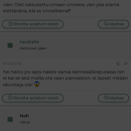
näin. Olet oikeutettu omaan onneesi, vain yksi elämä
elettävänä, elä se onnellisena!!!
Ilmoita asiaton viesti
Vastaa
taustalla
Aktiivinen jäsen
13.09.2005
#7
hei haloo jos lapsi näkee isänsä kännissä/krapulassa niin
ei kai se siitä mallia ota vaan päinvastoin. ei lapset mitään
idiootteja ole!
Ilmoita asiaton viesti
Vastaa
Noh
Vieras