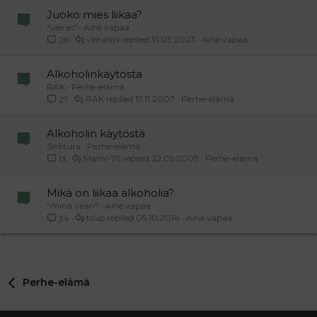
Juoko mies liikaa?
"vieras"
Aihe vapaa
vierailija
31.03.2023
Aihe vapaa
28
Alkoholinkäytöstä
RAK
Perhe-elämä
RAK
17.11.2007
Perhe-elämä
27
Alkoholin käytöstä
Sinttura
Perhe-elämä
Mami-75
22.05.2009
Perhe-elämä
13
Mikä on liikaa alkoholia?
"minä vaan"
Aihe vapaa
tsup
05.10.2014
Aihe vapaa
34
Perhe-elämä