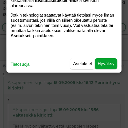
klikkaamalla
Evästeasetukset
-linkkiä sivuston
olisi.Mutta se malli mikä kotoa tulee vaikuttaa paljon.Toki
alareunassa.
on poikkeuksiakin, onneksi, mutta ikävä kyllä
suurimmassa osassa lapset jäljittelevät vanhempiaan.
Jotkin teknologiat saattavat käyttää tietojasi myös ilman
suostumustasi, jos niillä on siihen oikeutettu peruste
(esim. sivun tekninen toimivuus). Voit vastustaa tätä tai
Ilmoita asiaton viesti
Vastaa
muuttaa kaikkia asetuksiasi valitsemalla alla olevan
Asetukset
-painikkeen.
taustalla
Aktiivinen jäsen
Asetukset
Hyväksy
Tietosuoja
15.09.2005
#15
\
Alkuperäinen kirjoittaja
15.09.2005 klo 16:12 Penninhyrrä
kirjoitti
:
\
Alkuperäinen kirjoittaja
15.09.2005 klo 15:56
Raitasukka kirjoitti
:
Täällä nyt on väitetty, että juoppojen lapset