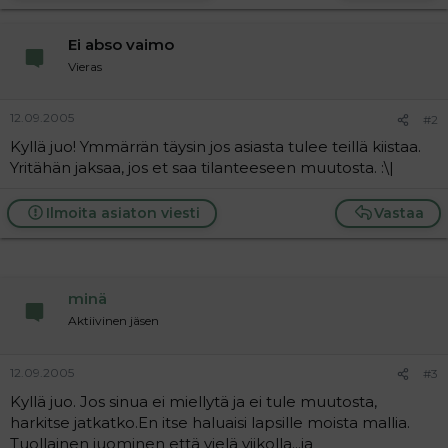
a
j
Ei abso vaimo
a
Vieras
12.09.2005
#2
Kyllä juo! Ymmärrän täysin jos asiasta tulee teillä kiistaa.
Yritähän jaksaa, jos et saa tilanteeseen muutosta. :\|
Ilmoita asiaton viesti
Vastaa
minä
Aktiivinen jäsen
12.09.2005
#3
Kyllä juo. Jos sinua ei miellytä ja ei tule muutosta,
harkitse jatkatko.En itse haluaisi lapsille moista mallia.
Tuollainen juominen että vielä viikolla...ja