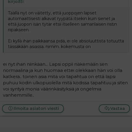
kirjoitti
:
Täällä nyt on väitetty, että juoppojen lapset
automaattisesti alkavat ryypätä itsekin kuin sienet ja
että juopon isän tytär etsii itselleen samanlaisen ristin
riipakseen.
Ei kyllä ihan paikkaansa pidä, ei ole absoluuttista totuutta
tässäkään asiassa. nimim. kokemusta on
ei nyt ihan niinkään... Lapsi oppii näkemään sen
normaalina ja kun huomaa ettei olekkaan hän voi olla
katkera.. toinen asia mitä voi tapahtua on että lapsi
puhuu kodin ulkopuolella mitä kodissa tapahtuu ja siten
voi syntyä monia väärinkäsityksiä ja ongelmia
vanhemmille..
Ilmoita asiaton viesti
Vastaa