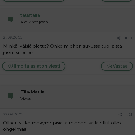
taustalla
Aktiivinen jäsen
21.09.2005
#20
MInkä ikäisiä olette? Onko miehen suvussa tuollaista
juomismallia?
Ilmoita asiaton viesti
Vastaa
Tiia-Mariia
Vieras
22.09.2005
#21
Ollaan yli kolmekymppisiä ja miehen isällä ollut alko-
ohgelmaa.