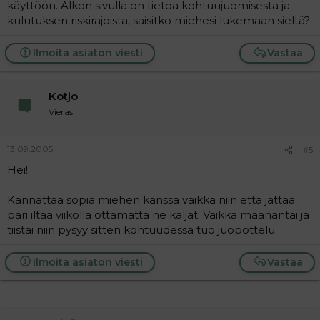
käyttöön. Alkon sivulla on tietoa kohtuujuomisesta ja
kulutuksen riskirajoista, saisitko miehesi lukemaan sieltä?
Ilmoita asiaton viesti
Vastaa
Kotjo
Vieras
13.09.2005
#5
Hei!
Kannattaa sopia miehen kanssa vaikka niin että jättää
pari iltaa viikolla ottamatta ne kaljat. Vaikka maanantai ja
tiistai niin pysyy sitten kohtuudessa tuo juopottelu.
Ilmoita asiaton viesti
Vastaa