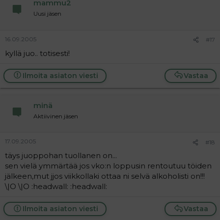
mammu2
Uusi jäsen
16.09.2005
#17
kyllä juo.. totisesti!
Ilmoita asiaton viesti
Vastaa
minä
Aktiivinen jäsen
17.09.2005
#18
täys juoppohan tuollanen on...
sen vielä ymmärtää jos vko:n loppusin rentoutuu töiden
jälkeen,mut jjos viikkollaki ottaa ni selvä alkoholisti on!!!
\|O \|O :headwall: :headwall:
Ilmoita asiaton viesti
Vastaa