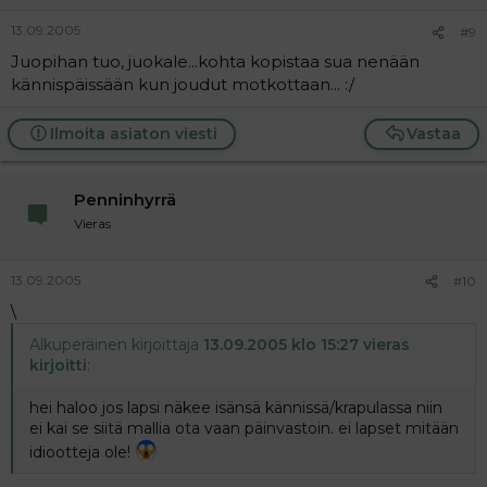
13.09.2005
#9
Juopihan tuo, juokale...kohta kopistaa sua nenään
kännispäissään kun joudut motkottaan... :/
Ilmoita asiaton viesti
Vastaa
Penninhyrrä
Vieras
13.09.2005
#10
\
Alkuperäinen kirjoittaja
13.09.2005 klo 15:27 vieras
kirjoitti
:
hei haloo jos lapsi näkee isänsä kännissä/krapulassa niin
ei kai se siitä mallia ota vaan päinvastoin. ei lapset mitään
idiootteja ole!