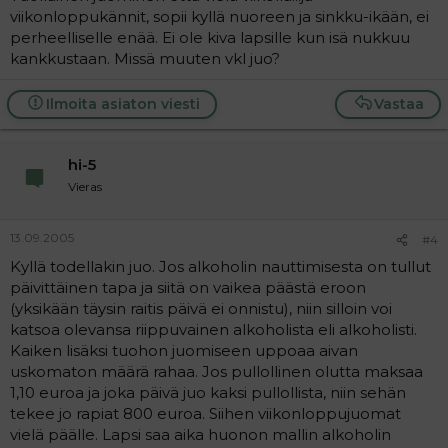
viikonloppukännit, sopii kyllä nuoreen ja sinkku-ikään, ei
perheelliselle enää. Ei ole kiva lapsille kun isä nukkuu
kankkustaan. Missä muuten vkl juo?
Ilmoita asiaton viesti
Vastaa
hi-5
Vieras
13.09.2005
#4
Kyllä todellakin juo. Jos alkoholin nauttimisesta on tullut
päivittäinen tapa ja siitä on vaikea päästä eroon
(yksikään täysin raitis päivä ei onnistu), niin silloin voi
katsoa olevansa riippuvainen alkoholista eli alkoholisti.
Kaiken lisäksi tuohon juomiseen uppoaa aivan
uskomaton määrä rahaa. Jos pullollinen olutta maksaa
1,10 euroa ja joka päivä juo kaksi pullollista, niin sehän
tekee jo rapiat 800 euroa. Siihen viikonloppujuomat
vielä päälle. Lapsi saa aika huonon mallin alkoholin