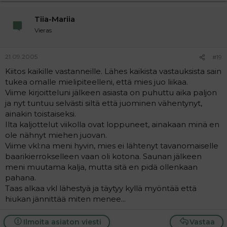
Tiia-Mariia
Vieras
21.09.2005
#19
Kiitos kaikille vastanneille. Lähes kaikista vastauksista sain
tukea omalle mielipiteelleni, että mies juo liikaa.
Viime kirjoitteluni jälkeen asiasta on puhuttu aika paljon
ja nyt tuntuu selvästi siltä että juominen vähentynyt,
ainakin toistaiseksi.
Ilta kaljottelut viikolla ovat loppuneet, ainakaan minä en
ole nähnyt miehen juovan.
Viime vkl:na meni hyvin, mies ei lähtenyt tavanomaiselle
baarikierrokselleen vaan oli kotona. Saunan jälkeen
meni muutama kalja, mutta sitä en pidä ollenkaan
pahana.
Taas alkaa vkl lähestyä ja täytyy kyllä myöntää että
hiukan jännittää miten menee...
Ilmoita asiaton viesti
Vastaa