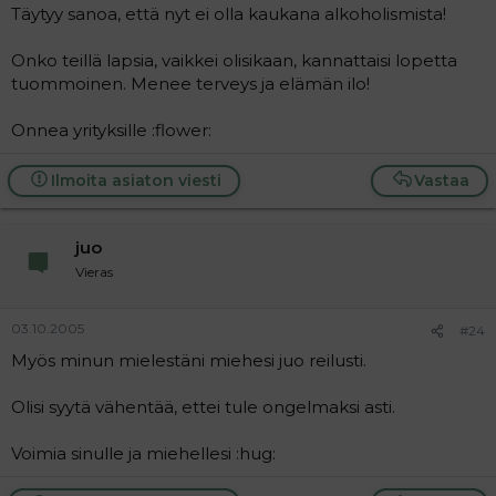
Täytyy sanoa, että nyt ei olla kaukana alkoholismista!
Onko teillä lapsia, vaikkei olisikaan, kannattaisi lopetta
tuommoinen. Menee terveys ja elämän ilo!
Onnea yrityksille :flower:
Ilmoita asiaton viesti
Vastaa
juo
Vieras
03.10.2005
#24
Myös minun mielestäni miehesi juo reilusti.
Olisi syytä vähentää, ettei tule ongelmaksi asti.
Voimia sinulle ja miehellesi :hug: