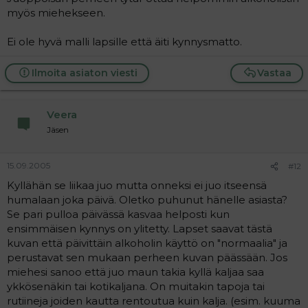
myös miehekseen.
Ei ole hyvä malli lapsille että äiti kynnysmatto.
Ilmoita asiaton viesti
Vastaa
Veera
Jäsen
15.09.2005
#12
Kyllähän se liikaa juo mutta onneksi ei juo itseensä
humalaan joka päivä. Oletko puhunut hänelle asiasta?
Se pari pulloa päivässä kasvaa helposti kun
ensimmäisen kynnys on ylitetty. Lapset saavat tästä
kuvan että päivittäin alkoholin käyttö on "normaalia" ja
perustavat sen mukaan perheen kuvan päässään. Jos
miehesi sanoo että juo maun takia kyllä kaljaa saa
ykkösenäkin tai kotikaljana. On muitakin tapoja tai
rutiineja joiden kautta rentoutua kuin kalja. (esim. kuuma