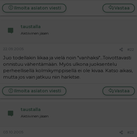
Ilmoita asiaton viesti
Vastaa
taustalla
Aktiivinen jäsen
22.09.2005
#22
Juo todellakin liikaa ja vielä noin "vanhaksi"...Toivottavasti
onnistuu vähentämään. Myös ulkona juoksentelu
perheellisellä kolmikymppisellä ei ole kivaa. Katso aikasi,
mutta jos vain jatkuu niin harkitse.
Ilmoita asiaton viesti
Vastaa
taustalla
Aktiivinen jäsen
03.10.2005
#23