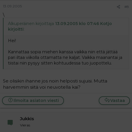
13.09.2005
#8
\
Alkuperäinen kirjoittaja
13.09.2005 klo 07:46 Kotjo
kirjoitti
:
Hei!
Kannattaa sopia miehen kanssa vaikka niin että jättää
pari iltaa viikolla ottamatta ne kaljat. Vaikka maanantai ja
tiistai niin pysyy sitten kohtuudessa tuo juopottelu.
Se olisikin ihanne jos noin helposti sujuisi. Mutta
harvemmin siitä voi neuvotella kai?
Ilmoita asiaton viesti
Vastaa
Jukkis
Vieras