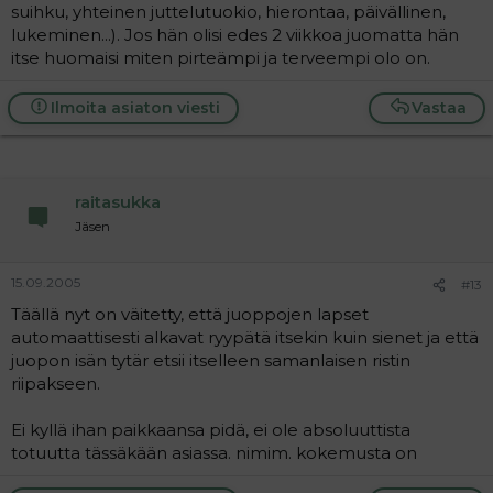
suihku, yhteinen juttelutuokio, hierontaa, päivällinen,
lukeminen...). Jos hän olisi edes 2 viikkoa juomatta hän
itse huomaisi miten pirteämpi ja terveempi olo on.
Ilmoita asiaton viesti
Vastaa
raitasukka
Jäsen
15.09.2005
#13
Täällä nyt on väitetty, että juoppojen lapset
automaattisesti alkavat ryypätä itsekin kuin sienet ja että
juopon isän tytär etsii itselleen samanlaisen ristin
riipakseen.
Ei kyllä ihan paikkaansa pidä, ei ole absoluuttista
totuutta tässäkään asiassa. nimim. kokemusta on