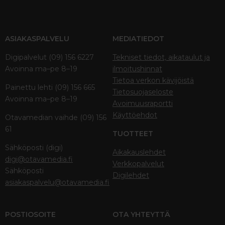
ASIAKASPALVELU
MEDIATIEDOT
Digipalvelut (09) 156 6227
Tekniset tiedot, aikataulut ja
Avoinna ma–pe 8–19
ilmoitushinnat
Tietoa verkon kävijöistä
Painettu lehti (09) 156 665
Tietosuojaseloste
Avoinna ma–pe 8–19
Avoimuusraportti
Käyttöehdot
Otavamedian vaihde (09) 156
61
TUOTTEET
Sähköposti (digi)
Aikakauslehdet
digi@otavamedia.fi
Verkkopalvelut
Sähköposti
Digilehdet
asiakaspalvelu@otavamedia.fi
POSTIOSOITE
OTA YHTEYTTÄ