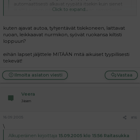
automaattisesti alkavat ryypätä itsekin kuin sienet
Click to expand...
ja että juopon isän tytär etsii itselleen samanlaisen
ristin riipakseen.
Ei kyllä ihan paikkaansa pidä, ei ole absoluuttista
kuten ajavat autoa, tyhjentävät tiskikoneen, laittavat
totuutta tässäkään asiassa. nimim. kokemusta on
Click to expand...
ruoan, leikkaavat nurmikon, syövät ruokansa kiltisti
loppuun?
No minä nyt en väittänyt, että automaattisesti niin aina
eihän lapset jäljittele MITÄÄN mitä aikuiset tyypillisesti
olisi.Mutta se malli mikä kotoa tulee vaikuttaa paljon.Toki
tekevät!
on poikkeuksiakin, onneksi, mutta ikävä kyllä
suurimmassa osassa lapset jäljittelevät vanhempiaan.
Ilmoita asiaton viesti
Vastaa
Veera
Jäsen
16.09.2005
#16
\
Alkuperäinen kirjoittaja
15.09.2005 klo 15:56 Raitasukka