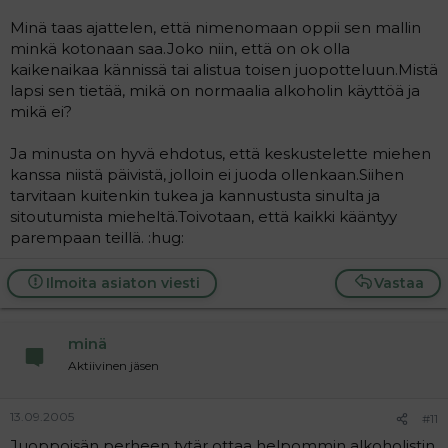
Minä taas ajattelen, että nimenomaan oppii sen mallin
minkä kotonaan saa.Joko niin, että on ok olla
kaikenaikaa kännissä tai alistua toisen juopotteluun.Mistä
lapsi sen tietää, mikä on normaalia alkoholin käyttöä ja
mikä ei?
Ja minusta on hyvä ehdotus, että keskustelette miehen
kanssa niistä päivistä, jolloin ei juoda ollenkaan.Siihen
tarvitaan kuitenkin tukea ja kannustusta sinulta ja
sitoutumista mieheltä.Toivotaan, että kaikki kääntyy
parempaan teillä. :hug:
Ilmoita asiaton viesti
Vastaa
minä
Aktiivinen jäsen
13.09.2005
#11
Juoppoisän perheen tytär ottaa helpommin alkoholistin