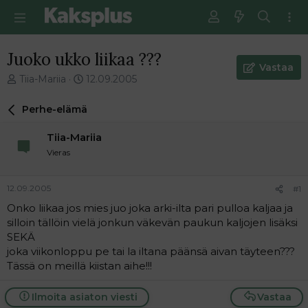
Juoko ukko liikaa ???
Vastaa
V
E
Tiia-Mariia
12.09.2005
i
n
e
s
Perhe-elämä
s
i
t
m
Tiia-Mariia
i
m
Vieras
k
ä
e
i
t
n
12.09.2005
#1
j
e
Onko liikaa jos mies juo joka arki-ilta pari pulloa kaljaa ja
u
n
silloin tällöin vielä jonkun väkevän paukun kaljojen lisäksi
n
v
a
i
SEKÄ
l
e
joka viikonloppu pe tai la iltana päänsä aivan täyteen???
o
s
Tässä on meillä kiistan aihe!!!
i
t
t
i
Ilmoita asiaton viesti
Vastaa
t