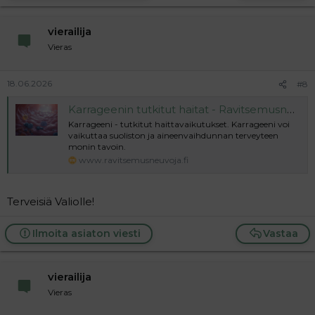
vierailija
Vieras
18.06.2026
#8
Karrageenin tutkitut haitat - Ravitsemusneuvoja
Karrageeni - tutkitut haittavaikutukset. Karrageeni voi
vaikuttaa suoliston ja aineenvaihdunnan terveyteen
monin tavoin.
www.ravitsemusneuvoja.fi
Terveisiä Valiolle!
Ilmoita asiaton viesti
Vastaa
vierailija
Vieras