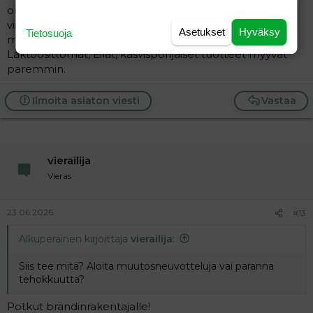
omista tarvittavia koneita, ei välitä, ei syö jogurtteja tai
viilejä... Ja onhan Arla ja Juustportti sekä muutama
Asetukset
Hyväksy
Tietosuoja
muukin joka valmistaa kyseisiä tuotteita.
Laktoosittomat, Eilat, kasvispohjaiset tuotteet myyvät
paremmin.
Ilmoita asiaton viesti
Vastaa
vierailija
Vieras
23.06.2026
#13
Alkuperäinen kirjoittaja
vierailija
:
Siis tee mitä? Aloita muutosneuvotteluja vai paranna
tehokkuutta?
Potkut brändinrakentajalle!