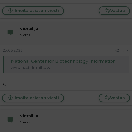
Ilmoita asiaton viesti
Vastaa
vierailija
Vieras
23.06.2026
#14
National Center for Biotechnology Information
www.ncbi.nlm.nih.gov
OT
Ilmoita asiaton viesti
Vastaa
vierailija
Vieras