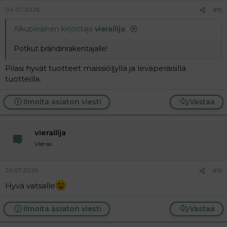
04.07.2026
#15
Alkuperäinen kirjoittaja
vierailija
:
Potkut brändinrakentajalle!
Pilasi hyvät tuotteet maissiöljyllä ja leväperäisillä
tuotteilla.
Ilmoita asiaton viesti
Vastaa
vierailija
Vieras
26.07.2026
#16
Hyvä vatsalle
Ilmoita asiaton viesti
Vastaa