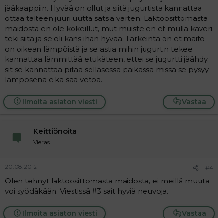
jääkaappiin. Hyvää on ollut ja siitä jugurtista kannattaa
ottaa talteen juuri uutta satsia varten. Laktoosittomasta
maidosta en ole kokeillut, mut muistelen et mulla kaveri
teki siitä ja se oli kans ihan hyvää. Tärkeintä on et maito
on oikean lämpöistä ja se astia mihin jugurtin tekee
kannattaa lämmittää etukäteen, ettei se jugurtti jäähdy.
sit se kannattaa pitää sellasessa paikassa missä se pysyy
lämpösenä eikä saa vetoa.
Ilmoita asiaton viesti
Vastaa
Keittiönoita
Vieras
20.08.2012
#4
Olen tehnyt laktoosittomasta maidosta, ei meillä muuta
voi syödäkään. Viestissä #3 sait hyviä neuvoja.
Ilmoita asiaton viesti
Vastaa