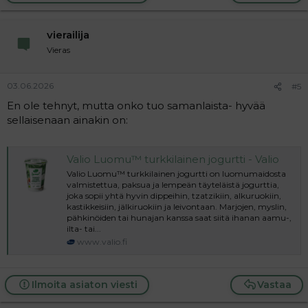
vierailija
Vieras
03.06.2026
#5
En ole tehnyt, mutta onko tuo samanlaista- hyvää
sellaisenaan ainakin on:
Valio Luomu™ turkkilainen jogurtti - Valio
Valio Luomu™ turkkilainen jogurtti on luomumaidosta
valmistettua, paksua ja lempeän täyteläistä jogurttia,
joka sopii yhtä hyvin dippeihin, tzatzikiin, alkuruokiin,
kastikkeisiin, jälkiruokiin ja leivontaan. Marjojen, myslin,
pähkinöiden tai hunajan kanssa saat siitä ihanan aamu-,
ilta- tai...
www.valio.fi
Ilmoita asiaton viesti
Vastaa