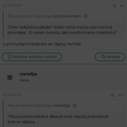
22.06.2026
#9
Alkuperäinen kirjoittaja
HoitoonVaan
:
Onko tekijöitä paikalla? Koitin tehä mutta tais mennä
plörinäksi.. Ei vissiin onnistu laktoosittomasta maidosta?
Luomutäysmaidosta se täytyy tehdä!
Ilmoita asiaton viesti
Vastaa
vierailija
Vieras
22.06.2026
#10
Alkuperäinen kirjoittaja
vierailija
:
”Muutosneuvottelut alkavat ensi viikolla ja kestävät
kolme viikkoa.