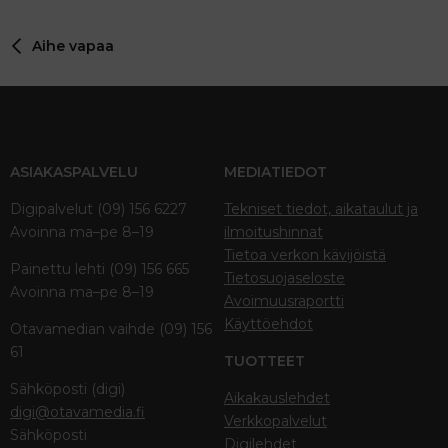
Aihe vapaa
ASIAKASPALVELU
MEDIATIEDOT
Digipalvelut (09) 156 6227
Tekniset tiedot, aikataulut ja
Avoinna ma–pe 8–19
ilmoitushinnat
Tietoa verkon kävijöistä
Painettu lehti (09) 156 665
Tietosuojaseloste
Avoinna ma–pe 8–19
Avoimuusraportti
Käyttöehdot
Otavamedian vaihde (09) 156
61
TUOTTEET
Sähköposti (digi)
Aikakauslehdet
digi@otavamedia.fi
Verkkopalvelut
Sähköposti
Digilehdet