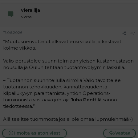
vierailija
Vieras
17.06.2026
#7
”Muutosneuvottelut alkavat ensi viikolla ja kestävät
kolme viikkoa.
Valio perustelee suunnitelmiaan yleisen kustannustason
nousulla ja Oulun tehtaan tuotantovolyymin laskulla.
– Tuotannon suunnitellulla siirrolla Valio tavoittelee
tuotannon tehokkuuden, kannattavuuden ja
kilpailukyvyn parantamista, yhtiön Operations-
toiminnoista vastaava johtaja
Juha Penttilä
sanoo
tiedotteessa.”
Älä tee itse tuommosta jos ei ole omaa lupmulehmää;-)
Ilmoita asiaton viesti
Vastaa