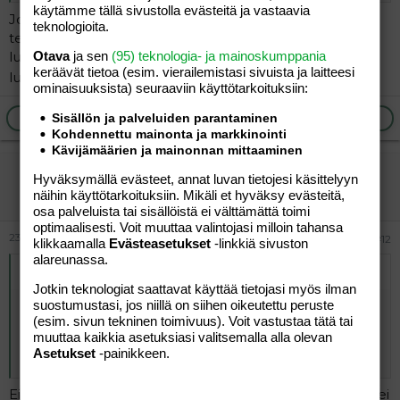
käytämme tällä sivustolla evästeitä ja vastaavia
Jos me kaikki tehdään itse viilit ja jogurtit, loppuu
teknologioita.
teollinen tuotanto. Nyt sentään Valio on kerännyt
luomumaitoja, joista Jopa maustamaton turkkilainen
Otava
ja sen
(95) teknologia- ja mainoskumppania
keräävät tietoa (esim. vierailemis­tasi sivuista ja laitteesi
luomujogurtti on todella onnistunut valmiste
ominaisuuk­sista) seuraaviin käyttötarkoituksiin:
Ilmoita asiaton viesti
Vastaa
Sisällön ja palveluiden parantaminen
Kohdennettu mainonta ja markkinointi
Kävijämäärien ja mainonnan mittaaminen
vierailija
Hyväksymällä evästeet, annat luvan tietojesi käsittelyyn
Vieras
näihin käyttötarkoituksiin. Mikäli et hyväksy evästeitä,
osa palveluista tai sisällöistä ei välttämättä toimi
optimaalisesti. Voit muuttaa valintojasi milloin tahansa
23.06.2026
#12
klikkaamalla
Evästeasetukset
-linkkiä sivuston
alareunassa.
Alkuperäinen kirjoittaja
vierailija
:
Jotkin teknologiat saattavat käyttää tietojasi myös ilman
suostumustasi, jos niillä on siihen oikeutettu peruste
Jos me kaikki tehdään itse viilit ja jogurtit, loppuu
(esim. sivun tekninen toimivuus). Voit vastustaa tätä tai
teollinen tuotanto. Nyt sentään Valio on kerännyt
muuttaa kaikkia asetuksiasi valitsemalla alla olevan
luomumaitoja, joista Jopa maustamaton turkkilainen
Asetukset
-painikkeen.
luomujogurtti on todella onnistunut valmiste
Ei lopu. Suurin osa ihmisistä ei viitsi, ei ole aikaa, ei osaa, ei