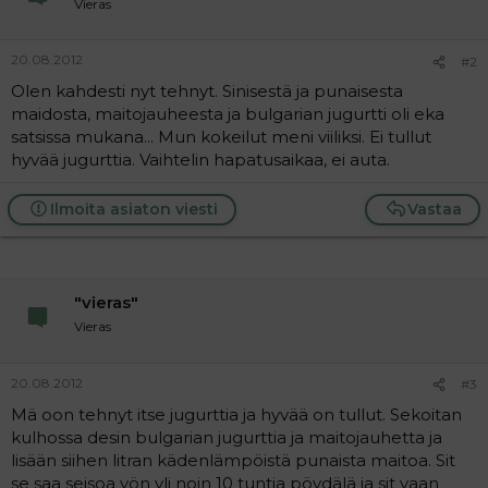
Vieras
a
j
a
20.08.2012
#2
Olen kahdesti nyt tehnyt. Sinisestä ja punaisesta
maidosta, maitojauheesta ja bulgarian jugurtti oli eka
satsissa mukana... Mun kokeilut meni viiliksi. Ei tullut
hyvää jugurttia. Vaihtelin hapatusaikaa, ei auta.
Ilmoita asiaton viesti
Vastaa
"vieras"
Vieras
20.08.2012
#3
Mä oon tehnyt itse jugurttia ja hyvää on tullut. Sekoitan
kulhossa desin bulgarian jugurttia ja maitojauhetta ja
lisään siihen litran kädenlämpöistä punaista maitoa. Sit
se saa seisoa yön yli noin 10 tuntia pöydälä ja sit vaan