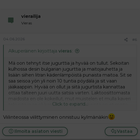
vierailija
Vieras
04.06.2026
#6
Alkuperäinen kirjoittaja
vieras
:
Mä oon tehnyt itse jugurttia ja hyvää on tullut. Sekoitan
kulhossa desin bulgarian jugurttia ja maitojauhetta ja
lisään siihen litran kädenlämpöistä punaista maitoa. Sit se
saa seisoa yön yli noin 10 tuntia pöydälä ja sit vaan
jääkaappiin. Hyvää on ollut ja siitä jugurtista kannattaa
ottaa talteen juuri uutta satsia varten. Laktoosittomasta
maidosta en ole kokeillut, mut muistelen et mulla kaveri
Click to expand...
teki siitä ja se oli kans ihan hyvää. Tärkeintä on et maito
on oikean lämpöistä ja se astia mihin jugurtin tekee
kannattaa lämmittää etukäteen, ettei se jugurtti jäähdy.
Viilinteossa viilittyminen onnistuu kylmänäkin
sit se kannattaa pitää sellasessa paikassa missä se pysyy
lämpösenä eikä saa vetoa.
Ilmoita asiaton viesti
Vastaa