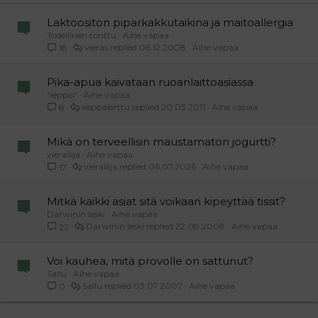
Verdana
Laktoositon piparkakkutaikina ja maitoallergia
Todellinen tonttu
Aihe vapaa
vieras
06.12.2008
Aihe vapaa
18
Pika-apua kaivataan ruoanlaittoasiassa
"leppis"
Aihe vapaa
keppälerttu
20.03.2011
Aihe vapaa
8
Mikä on terveellisin maustamaton jogurtti?
vierailija
Aihe vapaa
vierailija
06.07.2026
Aihe vapaa
17
Mitkä kaikki asiat sitä voikaan kipeyttää tissit?
Darwinin leski
Aihe vapaa
Darwinin leski
22.08.2008
Aihe vapaa
22
Voi kauhea, mitä provolle on sattunut?
Sallu
Aihe vapaa
Sallu
03.07.2007
Aihe vapaa
0