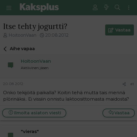
Itse tehty jogurtti?
Vastaa
V
E
HoitoonVaan
20.08.2012
i
n
e
s
Aihe vapaa
s
i
t
m
HoitoonVaan
i
m
Aktiivinen jäsen
k
ä
e
i
t
n
20.08.2012
#1
j
e
Onko tekijöitä paikalla? Koitin tehä mutta tais mennä
u
n
plörinäksi.. Ei vissiin onnistu laktoosittomasta maidosta?
n
v
a
i
l
e
Ilmoita asiaton viesti
Vastaa
o
s
i
t
t
i
"vieras"
t