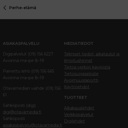
Perhe-elämä
ASIAKASPALVELU
MEDIATIEDOT
Digipalvelut (09) 156 6227
Tekniset tiedot, aikataulut ja
Avoinna ma–pe 8–19
ilmoitushinnat
Tietoa verkon kävijöistä
Painettu lehti (09) 156 665
Tietosuojaseloste
Avoinna ma–pe 8–19
Avoimuusraportti
Käyttöehdot
Otavamedian vaihde (09) 156
61
TUOTTEET
Sähköposti (digi)
Aikakauslehdet
digi@otavamedia.fi
Verkkopalvelut
Sähköposti
Digilehdet
asiakaspalvelu@otavamedia.fi