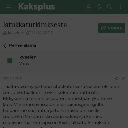
Istukkatutkimksesta
Vastaa
V
E
kyselen
21.04.2006
i
n
e
s
Perhe-elämä
s
i
t
m
kyselen
i
m
Vieras
k
ä
e
i
t
n
21.04.2006
#1
j
e
Täältä voisi löytyä tieoa istukkatutkimuksesta.Toki olen
u
n
sen jo kertaalleen itsekin kokenut,mutta silti.
n
v
a
i
Eli kyseessä toinen raskauteni,ennestään yksi terve
l
e
lapsi.Mieheni suvussa on eräs sairausgeeni,jolta
o
s
haluamme suojautua ja tutkimusta on meille
i
t
suositeltu.Meidän riski saada vakava-ja kenties
t
i
monivammainen lapsi on 5%.Istukkatutkimuksen
t