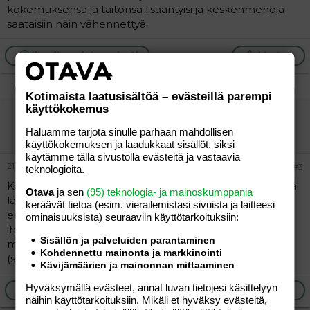
kokemuksensa ja taitonsa lisääntyisi ja keskenmenoja
saataisiin näin vähennettyä.
Ilmoita asiaton viesti
Vastaa
Kotimaista laatusisältöä – evästeillä parempi
käyttökokemus
taustalla
Aktiivinen jäsen
Haluamme tarjota sinulle parhaan mahdollisen
käyttökokemuksen ja laadukkaat sisällöt, siksi
käytämme tällä sivustolla evästeitä ja vastaavia
21.04.2006
#3
teknologioita.
Kävin yksityisesti istukkabiopsiassa eräällä helsinkiläisellä
Otava
ja sen
(95) teknologia- ja mainoskumppania
lääkäriasemalla, ja tutkimuksen suorittanut lääkäri on
keräävät tietoa (esim. vierailemis­tasi sivuista ja laitteesi
eräs NKL:n lääkäreistä. Kaikki meni hyvin, eli mene
ominaisuuk­sista) seuraaviin käyttötarkoituksiin:
ihmeessä NKL:n tutkimukseen jos kerran sellainen
Sisällön ja palveluiden parantaminen
mahdollisuus on. Yksityisesti kyseinen tutkimus maksoi
Kohdennettu mainonta ja markkinointi
(siis Kelan korvauksen jälkeen) n. 450e...
Kävijämäärien ja mainonnan mittaaminen
Hyväksymällä evästeet, annat luvan tietojesi käsittelyyn
Ilmoita asiaton viesti
Vastaa
näihin käyttötarkoituksiin. Mikäli et hyväksy evästeitä,