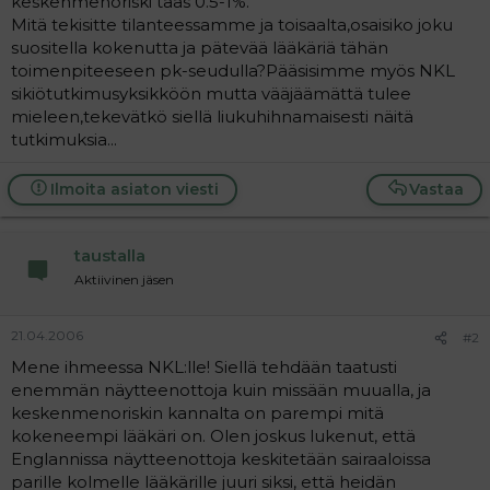
keskenmenoriski taas 0.5-1%.
a
Mitä tekisitte tilanteessamme ja toisaalta,osaisiko joku
j
suositella kokenutta ja pätevää lääkäriä tähän
a
toimenpiteeseen pk-seudulla?Pääsisimme myös NKL
sikiötutkimusyksikköön mutta vääjäämättä tulee
mieleen,tekevätkö siellä liukuhihnamaisesti näitä
tutkimuksia...
Ilmoita asiaton viesti
Vastaa
taustalla
Aktiivinen jäsen
21.04.2006
#2
Mene ihmeessa NKL:lle! Siellä tehdään taatusti
enemmän näytteenottoja kuin missään muualla, ja
keskenmenoriskin kannalta on parempi mitä
kokeneempi lääkäri on. Olen joskus lukenut, että
Englannissa näytteenottoja keskitetään sairaaloissa
parille kolmelle lääkärille juuri siksi, että heidän