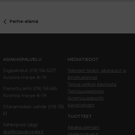
Perhe-elämä
ASIAKASPALVELU
MEDIATIEDOT
Digipalvelut (09) 156 6227
Tekniset tiedot, aikataulut ja
Avoinna ma–pe 8–19
ilmoitushinnat
Tietoa verkon kävijöistä
Painettu lehti (09) 156 665
Tietosuojaseloste
Avoinna ma–pe 8–19
Avoimuusraportti
Käyttöehdot
Otavamedian vaihde (09) 156
61
TUOTTEET
Sähköposti (digi)
Aikakauslehdet
digi@otavamedia.fi
Verkkopalvelut