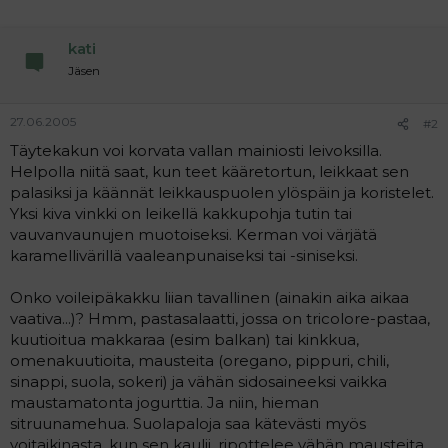
a
j
a
kati
Jäsen
27.06.2005
#2
Täytekakun voi korvata vallan mainiosti leivoksilla.
Helpolla niitä saat, kun teet kääretortun, leikkaat sen
palasiksi ja käännät leikkauspuolen ylöspäin ja koristelet.
Yksi kiva vinkki on leikellä kakkupohja tutin tai
vauvanvaunujen muotoiseksi. Kerman voi värjätä
karamellivärillä vaaleanpunaiseksi tai -siniseksi.
Onko voileipäkakku liian tavallinen (ainakin aika aikaa
vaativa...)? Hmm, pastasalaatti, jossa on tricolore-pastaa,
kuutioitua makkaraa (esim balkan) tai kinkkua,
omenakuutioita, mausteita (oregano, pippuri, chili,
sinappi, suola, sokeri) ja vähän sidosaineeksi vaikka
maustamatonta jogurttia. Ja niin, hieman
sitruunamehua. Suolapaloja saa kätevästi myös
voitaikinasta, kun sen kaulii, ripottelee vähän mausteita