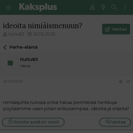
ideoita nimiäismenuun?
Vastaa
V
E
tiutiu83
26.06.2005
i
n
e
s
Perhe-elämä
s
i
t
m
tiutiu83
i
m
Vieras
k
ä
e
i
t
n
26.06.2005
#1
j
e
u
n
n
v
a
i
nimiäisjuhla tulossa enkä halua perinteisiä herkkuja
l
e
pöytäämme vaan jotain erikoisempaa.. ideoita ja ohjeita?
o
s
i
t
Ilmoita asiaton viesti
Vastaa
t
i
t