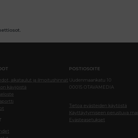
nettiosot.
DOT
POSTIOSOITE
edot, aikataulut ja ilmoitushinnat
Uudenmaankatu 10
on kävijöistä
00015 OTAVAMEDIA
seloste
portti
Tietoa evästeiden käytöstä
ot
Käyttäytymiseen perustuva ma
T
Evästeasetukset
hdet