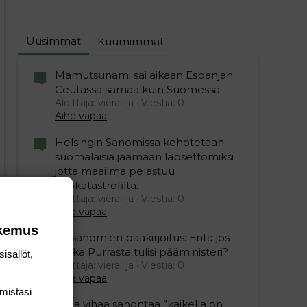
Uusimmat
Kuumimmat
Mamutsunami sai aikaan Espanjan
Ceutassa samaa kuin Suomessa
Aloittaja: vierailija
Viestiä: 0
Aihe vapaa
Helsingin Sanomissa kehotetaan
suomalaisia jäämään lapsettomiksi
jotta maailma pelastuu
ekokatastrofilta.
Aloittaja: vierailija
Viestiä: 0
Aihe vapaa
okemus
Iltasanomien pääkirjoitus: Entä jos
Riikka Purrasta tulisi pääministeri?
isällöt,
Aloittaja: vierailija
Viestiä: 0
Aihe vapaa
mis­tasi
Juha vihaa sanontaa ”kaikella on