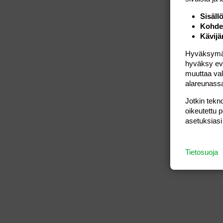
Sisäll
Kohden
Kävijä
Hyväksymällä
hyväksy eväs
muuttaa val
alareunass
Jotkin tekno
oikeutettu 
asetuksiasi
Tietosuoja