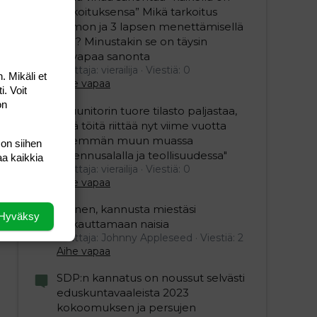
tarkoituksensa” Mikä tarkoitus
vaimon ja 3 lapsen menettämisellä
olisi? Minustakin se on täysin
älyvapaa sanonta
Aloittaja: vierailija
Viestiä: 0
. Mikäli et
Aihe vapaa
i. Voit
on
"Duunitorin tuore tilasto paljastaa,
että töitä riittää nyt viime vuotta
enemmän muun muassa
 on siihen
rakennusalalla ja teollisuudessa"
aa kaikkia
Aloittaja: vierailija
Viestiä: 0
Aihe vapaa
Nainen, kannusta miestäsi
Hyväksy
raskauttamaan naisia
Aloittaja: Johnny Appleseed
Viestiä: 2
Aihe vapaa
SDP:n kannatus on noussut selvästi
eduskuntavaaleista 2023
kokoomuksen ja persujen