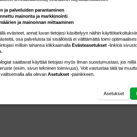
ön ja palveluiden parantaminen
nettu mainonta ja markkinointi
määrien ja mainonnan mittaaminen
 evästeet, annat luvan tietojesi käsittelyyn näihin käyttötarkoituksiin
teitä, osa palveluista tai sisällöistä ei välttämättä toimi optimaalisest
intojasi milloin tahansa klikkaamalla
Evästeasetukset
-linkkiä sivust
a.
logiat saattavat käyttää tietojasi myös ilman suostumustasi, jos niillä
peruste (esim. sivun tekninen toimivuus). Voit vastustaa tätä tai muutt
 valitsemalla alla olevan
Asetukset
-painikkeen.
Asetukset