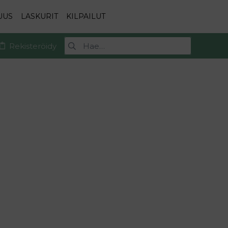
UUS
LASKURIT
KILPAILUT
Rekisteröidy