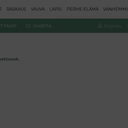
T
RASKAUS
VAUVA
LAPSI
PERHE-ELÄMÄ
VANHEMM
TTÄJÄT
OHJEITA
Kirjaudu
nettiosot.