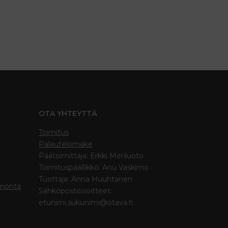
OTA YHTEYTTÄ
Toimitus
Palautelomake
Päätoimittaja: Erkki Meriluoto
Toimituspäällikkö: Anu Vaskimo
Tuottaja: Anna Huuhtanen
inonta
Sähköpostiosoitteet:
etunimi.sukunimi@otava.fi