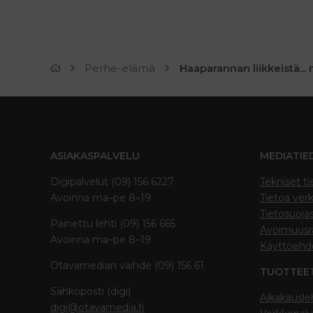
Perhe-elämä
Haaparannan liikkeistä... 
ASIAKASPALVELU
MEDIATIE
Digipalvelut (09) 156 6227
Tekniset ti
Avoinna ma–pe 8–19
Tietoa verk
Tietosuoja
Painettu lehti (09) 156 665
Avoimuusra
Avoinna ma–pe 8–19
Käyttöehd
Otavamedian vaihde (09) 156 61
TUOTTEE
Sähköposti (digi)
Aikakausle
digi@otavamedia.fi