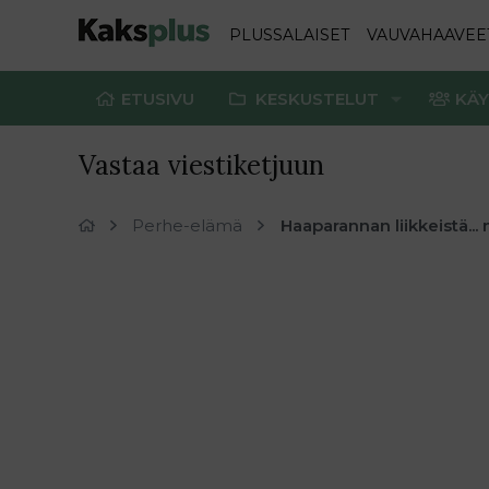
PLUSSALAISET
VAUVAHAAVEE
ETUSIVU
KESKUSTELUT
KÄY
Vastaa viestiketjuun
Perhe-elämä
Haaparannan liikkeistä... 