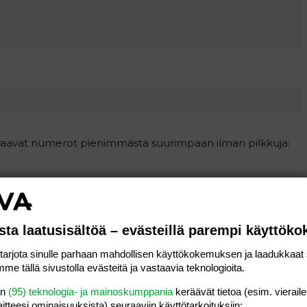
uraavat numerot pienimmästä suurimpaan ilman pilkkuja:
 vastaus
sta laatusisältöä – evästeillä parempi käyttök
rjota sinulle parhaan mahdollisen käyttökokemuksen ja laadukkaat s
me tällä sivustolla evästeitä ja vastaavia teknologioita.
en
(95) teknologia- ja mainoskumppania
keräävät tietoa (esim. vieraile
laitteesi ominaisuuk­sista) seuraaviin käyttötarkoituksiin: