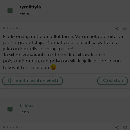
a
rymättylä
j
a
Vieras
16.02.2005
#2
Ei ole enää, mutta on ollut farmi. Varsin helppohoitoisia
ja energisiä vilistäjiä. Kannattaa ottaa kotikasvattajalta
joka on käsitellyt pentuja paljon!
Ja siihen voi varautua että vaikka laittaisi kuinka
pölytöntä purua, niin pölyä on silti laajalla alueella kun
tekevät tunneleitaan
Ilmoita asiaton viesti
Vastaa
Liikku
Jäsen
16.02.2005
#3