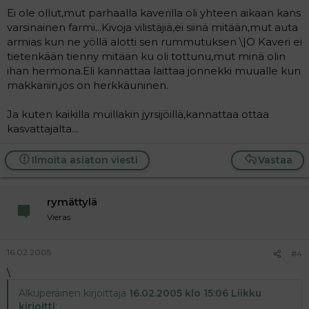
Ei ole ollut,mut parhaalla kaverilla oli yhteen aikaan kans
varsinainen farmi...Kivoja vilistäjiä,ei siinä mitään,mut auta
armias kun ne yöllä alotti sen rummutuksen \|O Kaveri ei
tietenkään tienny mitään ku oli tottunu,mut minä olin
ihan hermona.Eli kannattaa laittaa jonnekki muualle kun
makkariin,jos on herkkäuninen.
Ja kuten kaikilla muillakin jyrsijöillä,kannattaa ottaa
kasvattajalta...
Ilmoita asiaton viesti
Vastaa
rymättylä
Vieras
16.02.2005
#4
\
Alkuperäinen kirjoittaja
16.02.2005 klo 15:06 Liikku
kirjoitti
: