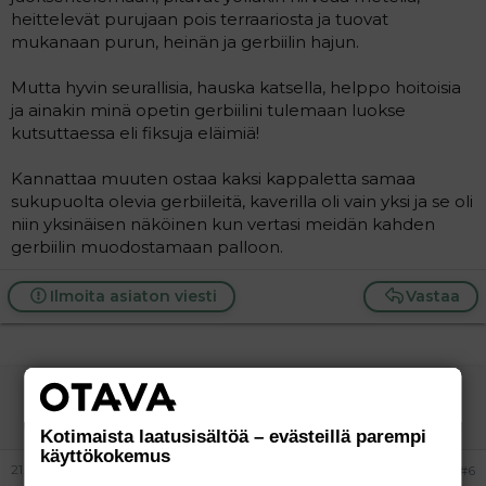
heittelevät purujaan pois terraariosta ja tuovat
mukanaan purun, heinän ja gerbiilin hajun.
Mutta hyvin seurallisia, hauska katsella, helppo hoitoisia
ja ainakin minä opetin gerbiilini tulemaan luokse
kutsuttaessa eli fiksuja eläimiä!
Kannattaa muuten ostaa kaksi kappaletta samaa
sukupuolta olevia gerbiileitä, kaverilla oli vain yksi ja se oli
niin yksinäisen näköinen kun vertasi meidän kahden
gerbiilin muodostamaan palloon.
Ilmoita asiaton viesti
Vastaa
NeitiNasu
Aktiivinen jäsen
Kotimaista laatusisältöä – evästeillä parempi
käyttökokemus
21.02.2005
#6