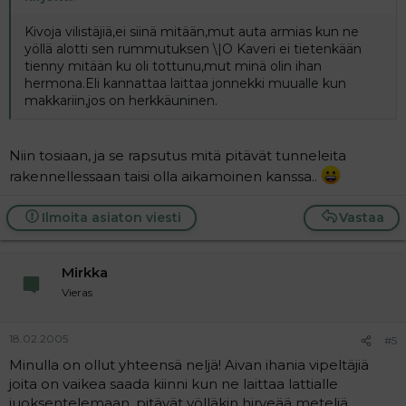
Kivoja vilistäjiä,ei siinä mitään,mut auta armias kun ne
yöllä alotti sen rummutuksen \|O Kaveri ei tietenkään
tienny mitään ku oli tottunu,mut minä olin ihan
hermona.Eli kannattaa laittaa jonnekki muualle kun
makkariin,jos on herkkäuninen.
Niin tosiaan, ja se rapsutus mitä pitävät tunneleita
rakennellessaan taisi olla aikamoinen kanssa..
Ilmoita asiaton viesti
Vastaa
Mirkka
Vieras
18.02.2005
#5
Minulla on ollut yhteensä neljä! Aivan ihania vipeltäjiä
joita on vaikea saada kiinni kun ne laittaa lattialle
juoksentelemaan, pitävät yölläkin hirveää meteliä,