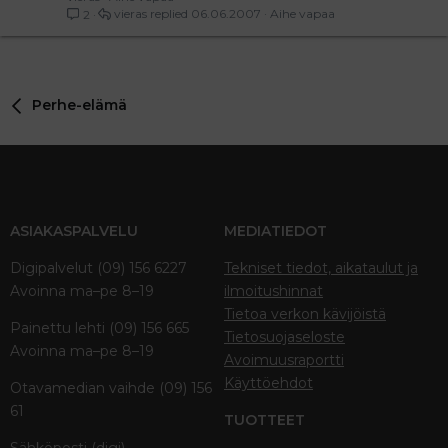
vieras
06.06.2007
Aihe vapaa
2
Perhe-elämä
ASIAKASPALVELU
MEDIATIEDOT
Digipalvelut (09) 156 6227
Tekniset tiedot, aikataulut ja
Avoinna ma–pe 8–19
ilmoitushinnat
Tietoa verkon kävijöistä
Painettu lehti (09) 156 665
Tietosuojaseloste
Avoinna ma–pe 8–19
Avoimuusraportti
Käyttöehdot
Otavamedian vaihde (09) 156
61
TUOTTEET
Sähköposti (digi)