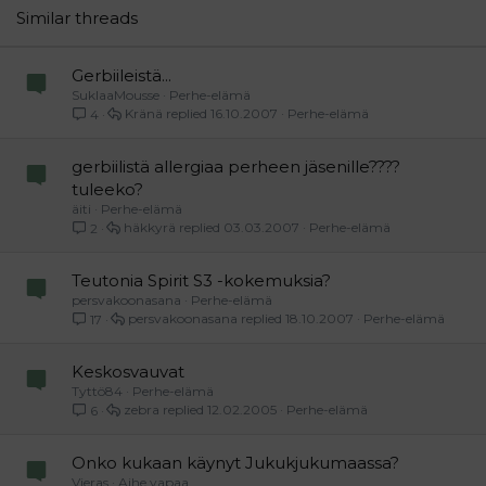
26
Trebuchet MS
Similar threads
Verdana
Gerbiileistä...
SuklaaMousse
Perhe-elämä
Kränä
16.10.2007
Perhe-elämä
4
gerbiilistä allergiaa perheen jäsenille????
tuleeko?
äiti
Perhe-elämä
häkkyrä
03.03.2007
Perhe-elämä
2
Teutonia Spirit S3 -kokemuksia?
persvakoonasana
Perhe-elämä
persvakoonasana
18.10.2007
Perhe-elämä
17
Keskosvauvat
Tyttö84
Perhe-elämä
zebra
12.02.2005
Perhe-elämä
6
Onko kukaan käynyt Jukukjukumaassa?
Vieras
Aihe vapaa