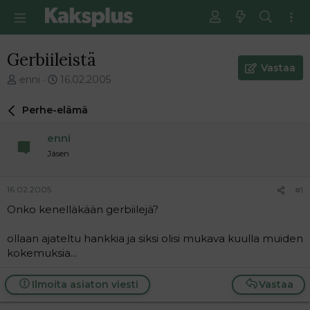
Gerbiileistä
Vastaa
V
E
enni
16.02.2005
i
n
e
s
Perhe-elämä
s
i
t
m
enni
i
m
Jäsen
k
ä
e
i
t
n
16.02.2005
#1
j
e
Onko kenelläkään gerbiilejä?
u
n
n
v
a
i
ollaan ajateltu hankkia ja siksi olisi mukava kuulla muiden
l
e
kokemuksia...
o
s
i
t
Ilmoita asiaton viesti
Vastaa
t
i
t