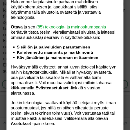
Haluamme tarjota sinulle parhaan mahdollisen
Mulla on ollut parisen kymmentä. Ihania lemmikkejä, ei
käyttökokemuksen ja laadukkaat sisällöt, siksi
kuitenkaan ihan pikkulasten käsittelyyn sopivia. Valtavan
käytämme tällä sivustolla evästeitä ja vastaavia
fiksuja jos haluaa nähdä vaivaa ja hiukka uhrata aikaa
teknologioita.
opettamiseen. Tuntuu olevan hiukan yksikökohtaista
Otava
ja sen
(95) teknologia- ja mainoskumppania
tuo rytmikin: siis sitähän sanotaan että ovat yöeläimiä,
keräävät tietoa (esim. vierailemis­tasi sivuista ja laitteesi
mutta meillä oli kyllä sekalaisesti niitä jotka päivät
ominaisuuk­sista) seuraaviin käyttötarkoituksiin:
kukkuivat (ainakin osittain) ja yöllä sitten nukkuivat
niinkuin me ihmisetkin. Ja toisaalta nopeasti tottuu
Sisällön ja palveluiden parantaminen
niiden yöllisiin ääniin. Terraario on ehdottomasti hyvä,
Kohdennettu mainonta ja markkinointi
Kävijämäärien ja mainonnan mittaaminen
rakastavat puruissa pyörimistä ja kaivamista.
Ehdottomasti laumaeläimiä, eli ainakin kaksi samaa
Hyväksymällä evästeet, annat luvan tietojesi käsittelyyn
sukupuolta olevaa että on kaveria toisilleen niistä.
näihin käyttötarkoituksiin. Mikäli et hyväksy evästeitä,
osa palveluista tai sisällöistä ei välttämättä toimi
optimaalisesti. Voit muuttaa valintojasi milloin tahansa
Ilmoita asiaton viesti
Vastaa
klikkaamalla
Evästeasetukset
-linkkiä sivuston
alareunassa.
-ieva-
Jotkin teknologiat saattavat käyttää tietojasi myös ilman
suostumustasi, jos niillä on siihen oikeutettu peruste
Vieras
(esim. sivun tekninen toimivuus). Voit vastustaa tätä tai
muuttaa kaikkia asetuksiasi valitsemalla alla olevan
21.02.2005
Asetukset
-painikkeen.
#7