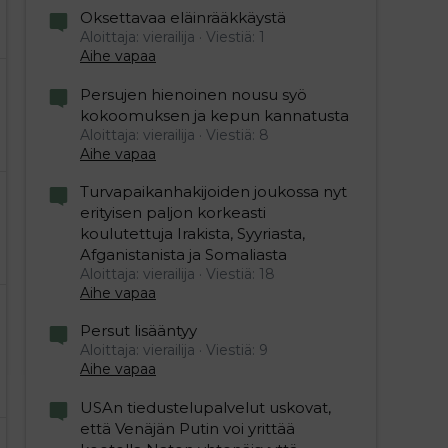
Oksettavaa eläinrääkkäystä
Aloittaja: vierailija
Viestiä: 1
Aihe vapaa
Persujen hienoinen nousu syö
kokoomuksen ja kepun kannatusta
Aloittaja: vierailija
Viestiä: 8
Aihe vapaa
Turvapaikanhakijoiden joukossa nyt
erityisen paljon korkeasti
koulutettuja Irakista, Syyriasta,
Afganistanista ja Somaliasta
Aloittaja: vierailija
Viestiä: 18
Aihe vapaa
Persut lisääntyy
Aloittaja: vierailija
Viestiä: 9
Aihe vapaa
USAn tiedustelupalvelut uskovat,
että Venäjän Putin voi yrittää