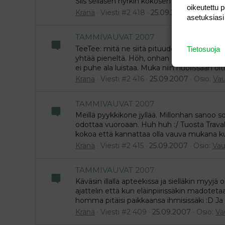
Siis sellasen nyrkin kokosen kiven ja kivi sit
oikeutettu 
Kränä
Viesti #2 418
25.09.2007
Osio:
Vau
asetuksiasi
TAMMIVAUVAT 2007
TeeTee: mitä ne siitä pituudesta seuraa? Min
Tietosuoja
yhtää pieneltä. Höh, onhan se hyvä että seu
ei puhe ala luistaa. Muka niin huolissaan ol
Kränä
Viesti #2 416
25.09.2007
Osio:
Vau
TAMMIVAUVAT 2007
Meillä pyykkikone jyllää. Millonhan sanoo s
odottaa vuoroaan. Huh huh :/ Tuosta Trava
kokoa että kannattaa olla vauva mukana k
Kränä
Viesti #2 415
25.09.2007
Osio:
Vau
TAMMIVAUVAT 2007
Käväsin illalla apteekissa ja sielläkin myyjä 
ajattelin että kun eläinpiirissäkin madotetaa
homma pitäisi paikkaansa ihmisissäki :D Ja ot
Kränä
Viesti #2 409
25.09.2007
Osio:
Va