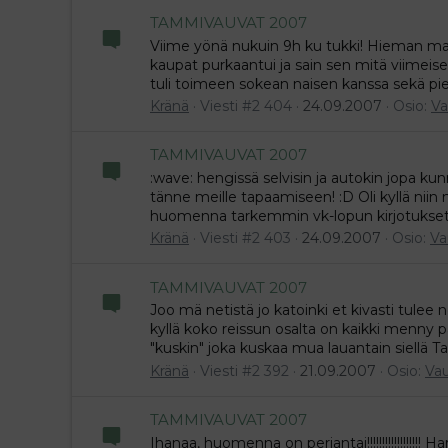
TAMMIVAUVAT 2007
Viime yönä nukuin 9h ku tukki! Hieman mat
kaupat purkaantui ja sain sen mitä viimeise
tuli toimeen sokean naisen kanssa sekä pie
Kränä
Viesti #2 404
24.09.2007
Osio:
Va
TAMMIVAUVAT 2007
:wave: hengissä selvisin ja autokin jopa kun
tänne meille tapaamiseen! :D Oli kyllä niin
huomenna tarkemmin vk-lopun kirjotukset j
Kränä
Viesti #2 403
24.09.2007
Osio:
Va
TAMMIVAUVAT 2007
Joo mä netistä jo katoinki et kivasti tulee 
kyllä koko reissun osalta on kaikki menny pä
"kuskin" joka kuskaa mua lauantain siellä Tam
Kränä
Viesti #2 392
21.09.2007
Osio:
Vau
TAMMIVAUVAT 2007
Ihanaa, huomenna on perjantai!!!!!!!!!!!!!!!!