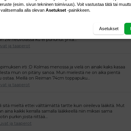
te oli osunut naamaan ja...
peruste (esim. sivun tekninen toimivuus). Voit vastustaa tätä tai muutt
vat ja taaperot
 valitsemalla alla olevan
Asetukset
-painikkeen.
usta ainaki Pete näytti varsin tavalliselta ja normaalilta eikä
Asetukset
raavat mut... Meillekki käskivät tytön viedä 2,5v neuvolaan jos
tiin 2w neuvolassa ku ei puhunut yhtä...
vat ja taaperot
opimuksen irti :D Kolmas menossa ja vielä on ainaki kaks kasaa
llesta mun on pitäny sanoa. Mun mielestä ne on aika pientä
u ostaa. Meillä on Reiman 74cm toppapuku...
vat ja taaperot
oli sitä mieltä ettei välttämättä tartte kuin oireileva lääkitä. Mut
n aina kaikki kerralla samalla lääkkeellä niin miksei sama
in purkin josta riittää...
uvat ja taaperot