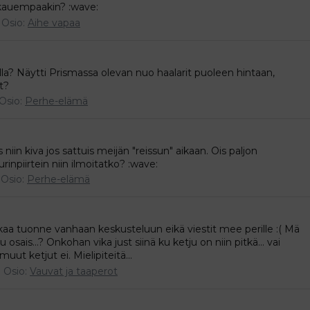
kauempaakin? :wave:
Osio:
Aihe vapaa
lla? Näytti Prismassa olevan nuo haalarit puoleen hintaan,
t?
Osio:
Perhe-elämä
niin kiva jos sattuis meijän "reissun" aikaan. Ois paljon
rinpiirtein niin ilmoitatko? :wave:
Osio:
Perhe-elämä
kaa tuonne vanhaan keskusteluun eikä viestit mee perille :( Mä
 osais...? Onkohan vika just siinä ku ketju on niin pitkä... vai
ut ketjut ei. Mielipiteitä...
Osio:
Vauvat ja taaperot