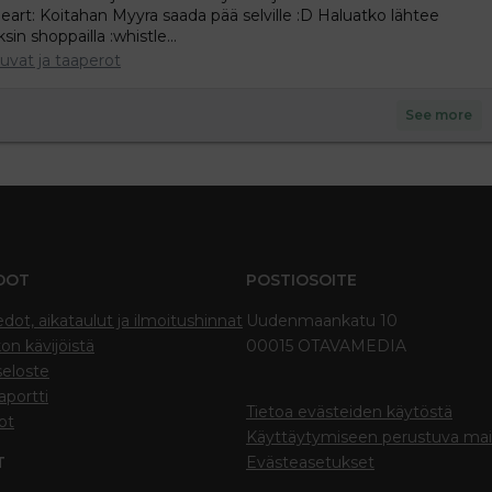
eart: Koitahan Myyra saada pää selville :D Haluatko lähtee
sin shoppailla :whistle...
uvat ja taaperot
See more
DOT
POSTIOSOITE
edot, aikataulut ja ilmoitushinnat
Uudenmaankatu 10
on kävijöistä
00015 OTAVAMEDIA
seloste
portti
Tietoa evästeiden käytöstä
ot
Käyttäytymiseen perustuva ma
T
Evästeasetukset