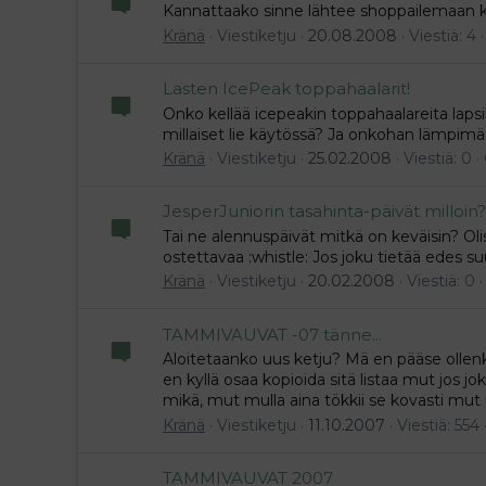
Kannattaako sinne lähtee shoppailemaan 
Kränä
Viestiketju
20.08.2008
Viestiä: 4
Lasten IcePeak toppahaalarit!
Onko kellää icepeakin toppahaalareita lapsi
millaiset lie käytössä? Ja onkohan lämpimä
Kränä
Viestiketju
25.02.2008
Viestiä: 0
JesperJuniorin tasahinta-päivät milloin?
Tai ne alennuspäivät mitkä on keväisin? Olis 
ostettavaa :whistle: Jos joku tietää edes suu
Kränä
Viestiketju
20.02.2008
Viestiä: 0
TAMMIVAUVAT -07 tänne...
Aloitetaanko uus ketju? Mä en pääse ollen
en kyllä osaa kopioida sitä listaa mut jos joku
mikä, mut mulla aina tökkii se kovasti mut mu
Kränä
Viestiketju
11.10.2007
Viestiä: 554
TAMMIVAUVAT 2007