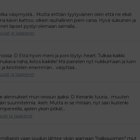
ka väsymystä... Mutta erittäin tyytyväinen olen että ne ekat
nä kävin kattoo, oikein rauhallinen pieni varsa. Hyvä sukuinen ja
net lapset pystyi olemaan samalla...
uvat ja taaperot
nossa :D Että hyvin meni ja poni löytyi :heart: Tulkaa kaikki
 mukava nähä, kiitos kaikille! Mä painelen nyt nukkumaan ja luen
a kirottelen enemmän... väsyttää...
uvat ja taaperot
ne alennukset mun reissun ajaksi :D Kerranki tuuria... muuten
in suunnitelmia. :kieh: Mutta ei se mitään, nyt sain kuitenki
pereella, ajelen yksin pitkät...
vat ja taaperot
!! Harmillisesti vaan joudun lähtee yksin ajamaan "halkisuomen" mut