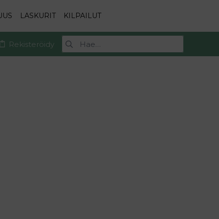
UUS
LASKURIT
KILPAILUT
Rekisteröidy