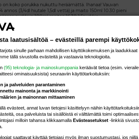
o on koko porukka nukuttu heräämättä. Ihanaa! Vauvan
4 annos (3/4dl hiutale 1,5dl vettä) ja maito 150ml 10.30 pieni
äsose purkki ja 100ml maitoa 16.30 1,5purkkia...
vat ja taaperot
sta laatusisältöä – evästeillä parempi käyttök
 :o Outoa, mitä ite muistan kakarana sairastetut
rjota sinulle parhaan mahdollisen käyttökokemuksen ja laadukkaat s
uvalta piti ensin imeä korva puhtaaksi että näki edes sinne
me tällä sivustolla evästeitä ja vastaavia teknologioita.
 korva on itsekseen puhjennut jo! No lääkekuuri...
uvat ja taaperot
en
(95) teknologia- ja mainoskumppania
keräävät tietoa (esim. vieraile
laitteesi ominaisuuk­sista) seuraaviin käyttötarkoituksiin:
ön ja palveluiden parantaminen
sesta ja samalla kysyin pojan korvasta ku niin mahoton on alkanu
nettu mainonta ja markkinointi
 vaikun näköstä töhnää. Käski mennä lääkärille näytille ku on
määrien ja mainonnan mittaaminen
enkää oireile eikä kipeä oo, ei...
vat ja taaperot
 evästeet, annat luvan tietojesi käsittelyyn näihin käyttötarkoituksiin
teitä, osa palveluista tai sisällöistä ei välttämättä toimi optimaalisest
intojasi milloin tahansa klikkaamalla
Evästeasetukset
-linkkiä sivust
a.
 semmosta vahtaamista nuitten isompien kans, tiijän kyllä!
a vauvalle ulkona kiven rattaisiin, ite olin just käymässä sisällä...
logiat saattavat käyttää tietojasi myös ilman suostumustasi, jos niillä