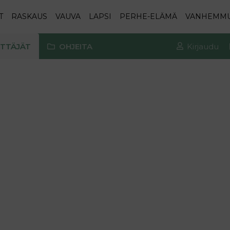
T
RASKAUS
VAUVA
LAPSI
PERHE-ELÄMÄ
VANHEMM
TTÄJÄT
OHJEITA
Kirjaudu