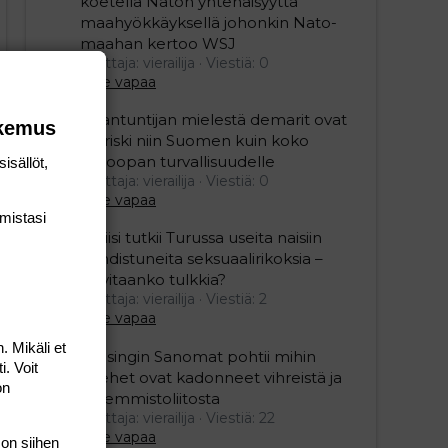
koetella Naton yhtenäisyyttä
maahyökkäyksellä johonkin Nato-
maahan kertoo WSJ
Aloittaja: vierailija
Viestiä: 0
Aihe vapaa
Asiantuntijan mielestä demarit ovat
okemus
iso riski niin Suomen kuin koko
Euroopan turvallisuudelle
isällöt,
Aloittaja: vierailija
Viestiä: 0
Aihe vapaa
mis­tasi
Poliisi tutkii Turussa useita naisiin
kohdistuneita seksuaalirikoksia –
tarvitaanko tulkkia?
Aloittaja: vierailija
Viestiä: 2
Aihe vapaa
. Mikäli et
Helsingin Sanomat pohtii mihin
i. Voit
miehet ovat kadonneet vihreistä ja
on
vasemmistoliitosta
Aloittaja: vierailija
Viestiä: 22
Aihe vapaa
 on siihen