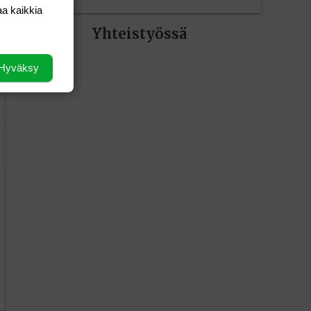
aa kaikkia
Yhteistyössä
Hyväksy