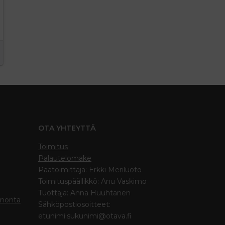
OTA YHTEYTTÄ
Toimitus
Palautelomake
Päätoimittaja: Erkki Meriluoto
Toimituspäällikkö: Anu Vaskimo
Tuottaja: Anna Huuhtanen
inonta
Sähköpostiosoitteet:
etunimi.sukunimi@otava.fi