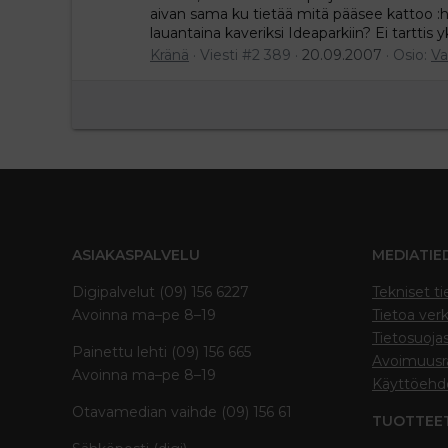
aivan sama ku tietää mitä pääsee kattoo :h
lauantaina kaveriksi Ideaparkiin? Ei tarttis yk
Kränä
Viesti #2 389
20.09.2007
Osio:
Va
ASIAKASPALVELU
MEDIATIE
Digipalvelut (09) 156 6227
Tekniset ti
Avoinna ma–pe 8–19
Tietoa verk
Tietosuoja
Painettu lehti (09) 156 665
Avoimuusra
Avoinna ma–pe 8–19
Käyttöehd
Otavamedian vaihde (09) 156 61
TUOTTEE