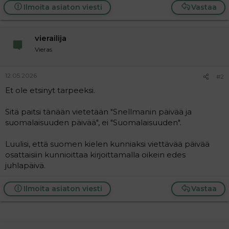
Ilmoita asiaton viesti
Vastaa
i
t
t
i
t
vierailija
a
j
Vieras
a
12.05.2026
#2
Et ole etsinyt tarpeeksi.
Sitä paitsi tänään vietetään "Snellmanin päivää ja
suomalaisuuden päivää", ei "Suomalaisuuden".
Luulisi, että suomen kielen kunniaksi viettävää päivää
osattaisiin kunnioittaa kirjoittamalla oikein edes
juhlapäivä.
Ilmoita asiaton viesti
Vastaa