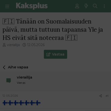
🇫🇮 Tänään on Suomalaisuuden
päivä, mutta tuttuun tapaansa Yle ja
HS eivät sitä noteeraa 🇫🇮
V
E
vierailija
12.05.2026
i
n
e
s
Vastaa
s
i
t
m
Aihe vapaa
i
m
k
ä
vierailija
e
i
t
n
Vieras
j
e
u
n
12.05.2026
#1
n
v
a
i
l
e
o
s