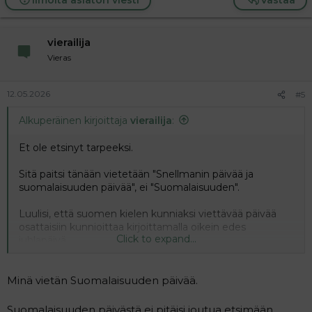
Ilmoita asiaton viesti
Vastaa
vierailija
Vieras
12.05.2026
#5
Alkuperäinen kirjoittaja
vierailija
:
Et ole etsinyt tarpeeksi.
Sitä paitsi tänään vietetään "Snellmanin päivää ja
suomalaisuuden päivää", ei "Suomalaisuuden".
Luulisi, että suomen kielen kunniaksi viettävää päivää
osattaisiin kunnioittaa kirjoittamalla oikein edes
Click to expand...
juhlapäivä.
Minä vietän Suomalaisuuden päivää.
Suomalaisuuden päivästä ei pitäisi joutua etsimään