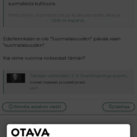
suomalaista kulttuuria.
Yleltä löytyy etsimättä juttuja koska ramadan alkaa ja
Click to expand...
loppuu, ja miten sitä vietetään...
Edelleenkään ei ole "Suomalaisuuden" päivää vaan
"suomalaisuuden".
Kai viime vuonna noteerasit tämän?
Tänään vietetään J. V. Snellmanin ja suomalaisuuden päivää
Uutiset nopeasti ja luotettavasti.
yle.fi
Ilmoita asiaton viesti
Vastaa
vierailija
Vieras