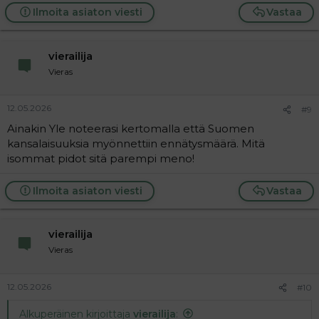
Ilmoita asiaton viesti
Vastaa
vierailija
Vieras
12.05.2026
#9
Ainakin Yle noteerasi kertomalla että Suomen
kansalaisuuksia myönnettiin ennätysmäärä. Mitä
isommat pidot sitä parempi meno!
Ilmoita asiaton viesti
Vastaa
vierailija
Vieras
12.05.2026
#10
Alkuperäinen kirjoittaja
vierailija
: