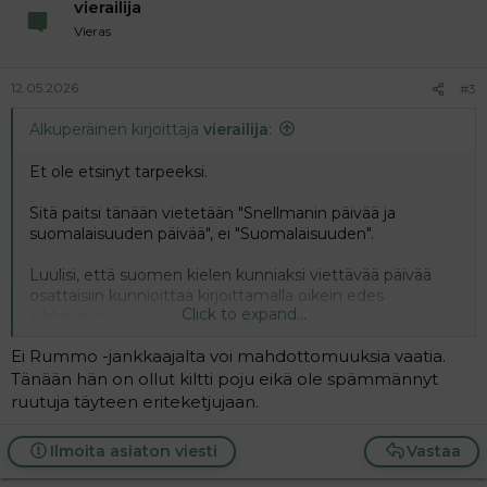
vierailija
Vieras
12.05.2026
#3
Alkuperäinen kirjoittaja
vierailija
:
Et ole etsinyt tarpeeksi.
Sitä paitsi tänään vietetään "Snellmanin päivää ja
suomalaisuuden päivää", ei "Suomalaisuuden".
Luulisi, että suomen kielen kunniaksi viettävää päivää
osattaisiin kunnioittaa kirjoittamalla oikein edes
Click to expand...
juhlapäivä.
Ei Rummo -jankkaajalta voi mahdottomuuksia vaatia.
Tänään hän on ollut kiltti poju eikä ole spämmännyt
ruutuja täyteen eriteketjujaan.
Ilmoita asiaton viesti
Vastaa