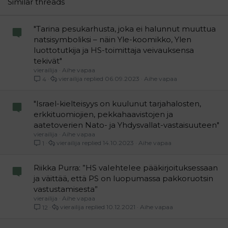
Similar threads
Verdana
"Tarina pesukarhusta, joka ei halunnut muuttua
natsisymboliksi – näin Yle-koomikko, Ylen
luottotutkija ja HS-toimittaja veivauksensa
tekivät"
vierailija
Aihe vapaa
vierailija
06.09.2023
Aihe vapaa
4
"Israel-kielteisyys on kuulunut tarjahalosten,
erkkituomiojien, pekkahaavistojen ja
aatetoverien Nato- ja Yhdysvallat-vastaisuuteen"
vierailija
Aihe vapaa
vierailija
14.10.2023
Aihe vapaa
1
Riikka Purra: ”HS vaIehteIee pääkirjoituksessaan
ja väittää, että PS on luopumassa pakkoruotsin
vastustamisesta”
vierailija
Aihe vapaa
vierailija
10.12.2021
Aihe vapaa
12