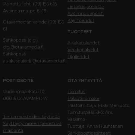
Painettu lehti (09) 156 665
Tietosuojaseloste
Avoinna ma–pe 8–19
Avoimuusraportti
Käyttöehdot
Otavamedian vaihde (09) 156
61
TUOTTEET
Sähköposti (digi)
Aikakauslehdet
digi@otavamedia.fi
Verkkopalvelut
Sähköposti
Digilehdet
asiakaspalvelu@otavamedia.fi
POSTIOSOITE
OTA YHTEYTTÄ
Uudenmaankatu 10
Toimitus
00015 OTAVAMEDIA
Palautelomake
Päätoimittaja: Erkki Meriluoto
Toimituspäällikkö: Anu
Tietoa evästeiden käytöstä
Vaskimo
Käyttäytymiseen perustuva
Tuottaja: Anna Huuhtanen
mainonta
Sähköpostiosoitteet: