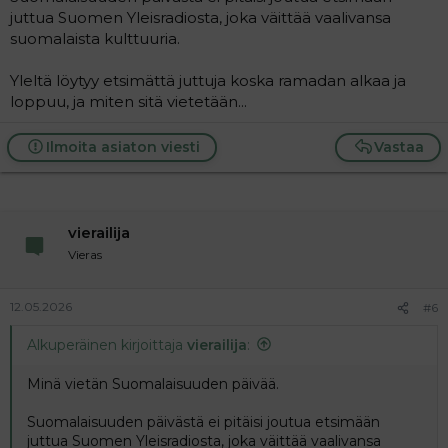
juttua Suomen Yleisradiosta, joka väittää vaalivansa
suomalaista kulttuuria.
Yleltä löytyy etsimättä juttuja koska ramadan alkaa ja
loppuu, ja miten sitä vietetään...
Ilmoita asiaton viesti
Vastaa
vierailija
Vieras
12.05.2026
#6
Alkuperäinen kirjoittaja
vierailija
:
Minä vietän Suomalaisuuden päivää.
Suomalaisuuden päivästä ei pitäisi joutua etsimään
juttua Suomen Yleisradiosta, joka väittää vaalivansa