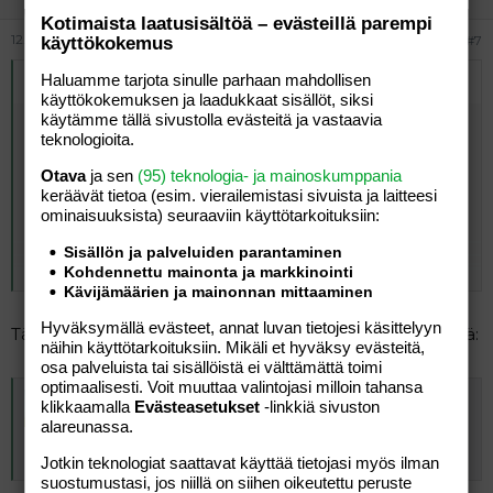
Kotimaista laatusisältöä – evästeillä parempi
12.05.2026
#7
käyttökokemus
Haluamme tarjota sinulle parhaan mahdollisen
Alkuperäinen kirjoittaja
vierailija
:
käyttökokemuksen ja laadukkaat sisällöt, siksi
käytämme tällä sivustolla evästeitä ja vastaavia
Minä vietän Suomalaisuuden päivää.
teknologioita.
Suomalaisuuden päivästä ei pitäisi joutua etsimään
Otava
ja sen
(95) teknologia- ja mainoskumppania
juttua Suomen Yleisradiosta, joka väittää vaalivansa
keräävät tietoa (esim. vierailemis­tasi sivuista ja laitteesi
suomalaista kulttuuria.
ominaisuuk­sista) seuraaviin käyttötarkoituksiin:
Yleltä löytyy etsimättä juttuja koska ramadan alkaa ja
Sisällön ja palveluiden parantaminen
Click to expand...
loppuu, ja miten sitä vietetään...
Kohdennettu mainonta ja markkinointi
Kävijämäärien ja mainonnan mittaaminen
Hyväksymällä evästeet, annat luvan tietojesi käsittelyyn
Tässä sulle katsottavaa iltapuuron aikaan. Ei kestä kiittää:
näihin käyttötarkoituksiin. Mikäli et hyväksy evästeitä,
osa palveluista tai sisällöistä ei välttämättä toimi
optimaalisesti. Voit muuttaa valintojasi milloin tahansa
J. V. Snellmanin ja suomalaisuuden päivä | Pikku Kakkosen juontopalat
klikkaamalla
Evästeasetukset
-linkkiä sivuston
Katti Matikainen ja Nakkirakki toivottavat hauskaa J. V.
alareunassa.
Snellmanin ja suomalaisuuden päivää.
areena.yle.fi
Jotkin teknologiat saattavat käyttää tietojasi myös ilman
suostumustasi, jos niillä on siihen oikeutettu peruste