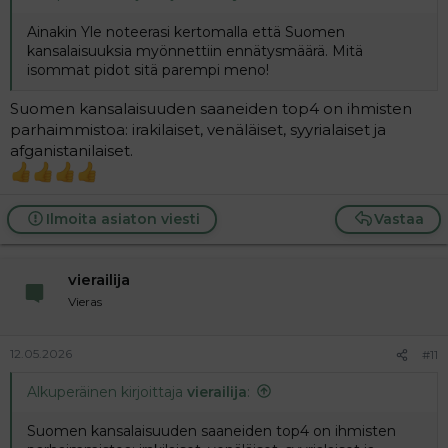
Ainakin Yle noteerasi kertomalla että Suomen
kansalaisuuksia myönnettiin ennätysmäärä. Mitä
isommat pidot sitä parempi meno!
Suomen kansalaisuuden saaneiden top4 on ihmisten
parhaimmistoa: irakilaiset, venäläiset, syyrialaiset ja
afganistanilaiset.
Ilmoita asiaton viesti
Vastaa
vierailija
Vieras
12.05.2026
#11
Alkuperäinen kirjoittaja
vierailija
:
Suomen kansalaisuuden saaneiden top4 on ihmisten