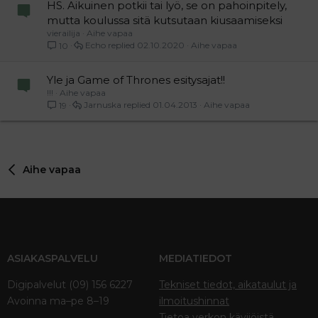
HS. Aikuinen potkii tai lyö, se on pahoinpitely,
mutta koulussa sitä kutsutaan kiusaamiseksi
vierailija
Aihe vapaa
Echo
02.10.2020
Aihe vapaa
10
Yle ja Game of Thrones esitysajat!!
!!!
Aihe vapaa
Jarnuska
01.04.2013
Aihe vapaa
19
Aihe vapaa
ASIAKASPALVELU
MEDIATIEDOT
Digipalvelut (09) 156 6227
Tekniset tiedot, aikataulut ja
Avoinna ma–pe 8–19
ilmoitushinnat
Tietoa verkon kävijöistä