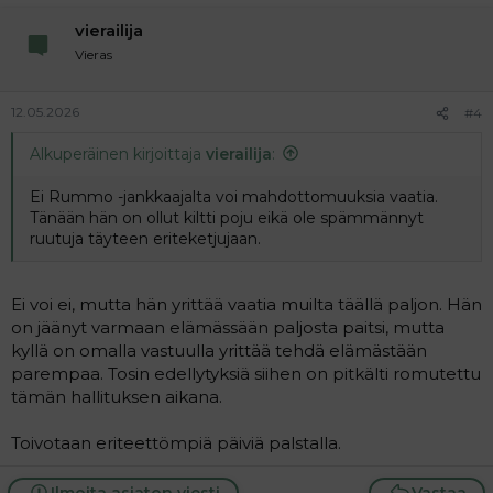
vierailija
Vieras
12.05.2026
#4
Alkuperäinen kirjoittaja
vierailija
:
Ei Rummo -jankkaajalta voi mahdottomuuksia vaatia.
Tänään hän on ollut kiltti poju eikä ole spämmännyt
ruutuja täyteen eriteketjujaan.
Ei voi ei, mutta hän yrittää vaatia muilta täällä paljon. Hän
on jäänyt varmaan elämässään paljosta paitsi, mutta
kyllä on omalla vastuulla yrittää tehdä elämästään
parempaa. Tosin edellytyksiä siihen on pitkälti romutettu
tämän hallituksen aikana.
Toivotaan eriteettömpiä päiviä palstalla.