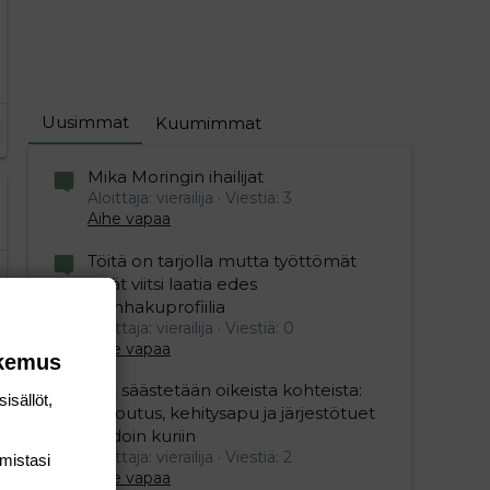
Uusimmat
Kuumimmat
Mika Moringin ihailijat
Aloittaja: vierailija
Viestiä: 3
Aihe vapaa
Töitä on tarjolla mutta työttömät
eivät viitsi laatia edes
työnhakuprofiilia
Aloittaja: vierailija
Viestiä: 0
Aihe vapaa
okemus
Nyt säästetään oikeista kohteista:
isällöt,
kotoutus, kehitysapu ja järjestötuet
vihdoin kuriin
Aloittaja: vierailija
Viestiä: 2
mis­tasi
Aihe vapaa