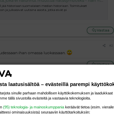
uttua natsisymboliksi - näin Yle-koomikko, Ylen luottotutkija ja HS-toimittaja veivauksensa tekivät - Suomen Uutiset
jää historiaan suomalaisen median historiaan. Toimitukset
 ja julkaisivat uutisina asioita, jotka eivät pi
Vastaa
#2
loudessaan ihan omassa luokassaan.
Vastaa
#3
sta laatusisältöä – evästeillä parempi käyttök
ä tuollaiseen tilaisuuteen puetaan joku söpö eläinkravatti.
sestä kyse.
rjota sinulle parhaan mahdollisen käyttökokemuksen ja laadukkaat s
me tällä sivustolla evästeitä ja vastaavia teknologioita.
Vastaa
en
(95) teknologia- ja mainoskumppania
keräävät tietoa (esim. vieraile
laitteesi ominaisuuk­sista) seuraaviin käyttötarkoituksiin: