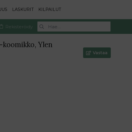
UUS
LASKURIT
KILPAILUT
Rekisteröidy
e-koomikko, Ylen
Vastaa