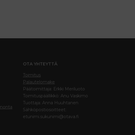
OTA YHTEYTTÄ
Toimitus
Palautelomake
Päätoimittaja: Erkki Meriluoto
Toimituspäällikkö: Anu Vaskimo
Tuottaja: Anna Huuhtanen
inonta
Sähköpostiosoitteet:
etunimi.sukunimi@otava.fi