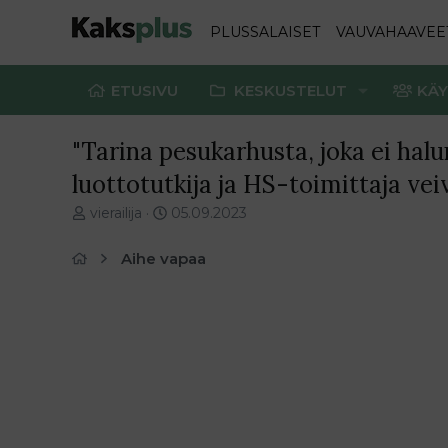
PLUSSALAISET
VAUVAHAAVEE
ETUSIVU
KESKUSTELUT
KÄY
"Tarina pesukarhusta, joka ei hal
luottotutkija ja HS-toimittaja vei
V
E
vierailija
05.09.2023
i
n
e
s
Aihe vapaa
s
i
t
m
i
m
k
ä
e
i
t
n
j
e
u
n
n
v
a
i