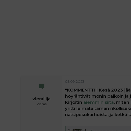
l
e
o
s
i
t
t
i
t
a
j
a
05.09.2023
"KOMMENTTI | Kesä 2023 jää 
höyrähtivät monin paikoin ja j
vierailija
Kirjoitin
aiemmin siitä
, miten
Vieras
yritti leimata tämän rikollise
natsipesukarhuista, ja ketkä