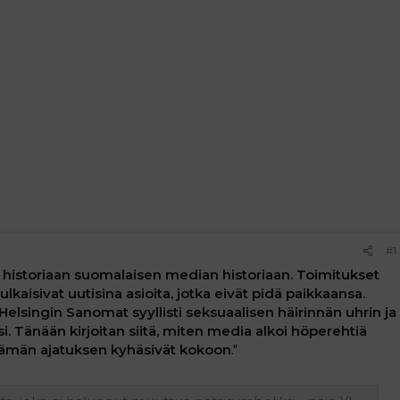
#1
historiaan suomalaisen median historiaan. Toimitukset
ulkaisivat uutisina asioita, jotka eivät pidä paikkaansa.
 Helsingin Sanomat syyllisti seksuaalisen häirinnän uhrin ja
ksi. Tänään kirjoitan siitä, miten media alkoi höperehtiä
 tämän ajatuksen kyhäsivät kokoon
."