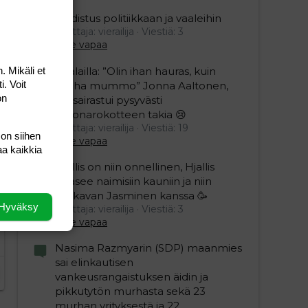
Uudistus politiikkaan ja vaaleihin
Aloittaja: vierailija
Viestiä: 3
Aihe vapaa
. Mikäli et
Sillälailla: ”Olin ihan hauras, kuin
i. Voit
vanha mummo” Jonna Aaltonen,
on
46, sairastui pysyvästi
koronarokotteen takia 😢
Aloittaja: vierailija
Viestiä: 19
 on siihen
Aihe vapaa
aa kaikkia
Hjallis on niin onnellinen, Hjallis
pääsee naimisiin kauniin ja niin
mukavan Jasminen kanssa 🥳
Hyväksy
Aloittaja: vierailija
Viestiä: 3
Aihe vapaa
Nasima Razmyarin (SDP) maanmies
sai elinkautisen
vankeusrangaistuksen äidin ja
pikkutytön murhasta sekä 23
murhan yrityksestä ja 22