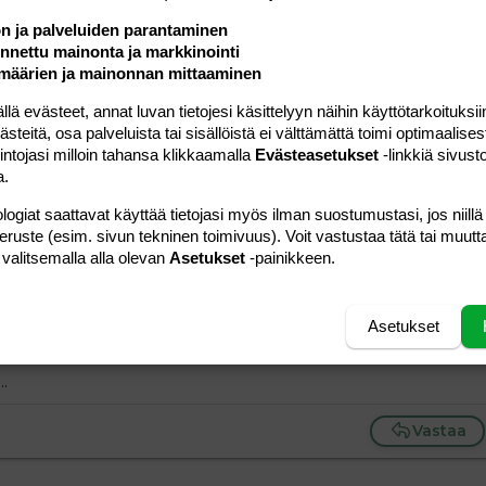
#4
ön ja palveluiden parantaminen
ollisten printtikravattien käyttämistä, mutta se ei liity
nettu mainonta ja markkinointi
ohu oli nolo. Todella nolo. Ihan puhdasverinen
määrien ja mainonnan mittaaminen
jat ja vasemmistoaktivistit lietsoivat toisiaan somessa.
 evästeet, annat luvan tietojesi käsittelyyn näihin käyttötarkoituksiin
teitä, osa palveluista tai sisällöistä ei välttämättä toimi optimaalisest
intojasi milloin tahansa klikkaamalla
Evästeasetukset
-linkkiä sivust
Vastaa
a.
logiat saattavat käyttää tietojasi myös ilman suostumustasi, jos niillä
peruste (esim. sivun tekninen toimivuus). Voit vastustaa tätä tai muutt
#5
 valitsemalla alla olevan
Asetukset
-painikkeen.
ja
:
 tuollaiseen tilaisuuteen puetaan joku söpö eläinkravatti. Oli
Asetukset
tä kyse.
.
Vastaa