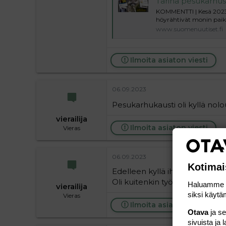
Tarina pesukarhusta, joka ei halunnut mu
KOMMENTTI | Kesä 2023 
höyrähtivät monin paikoin
www.suomenuutiset.fi
Ilmoita asiaton viesti
06.09.2023
Pesukarhukausti oli kyllä no
vierailija
Ilmoita asiaton viesti
Vieras
06.09.2023
Kotimai
Edelleen kyllä ihmettelen, ett
Oli kuitenkin työpaikan säilymi
Haluamme ta
vierailija
siksi käytäm
Vieras
Ilmoita asiaton viesti
Otava
ja s
sivuista ja 