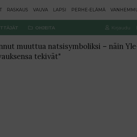
T
RASKAUS
VAUVA
LAPSI
PERHE-ELÄMÄ
VANHEMM
TTÄJÄT
OHJEITA
Kirjaudu
unnut muuttua natsisymboliksi – näin Yl
vauksensa tekivät"