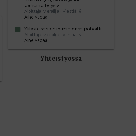
pahoinpitelystä
Aloittaja: vierailija
Viestiä: 6
Aihe vapaa
editoriin…
sele
Ylikomisario niin mielensä pahoitti
Aloittaja: vierailija
Viestiä: 3
Aihe vapaa
Yhteistyössä