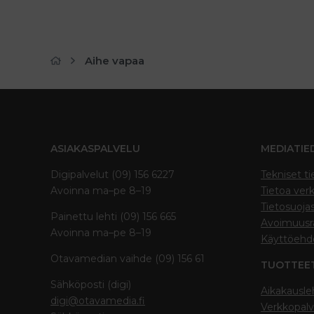
Aihe vapaa
ASIAKASPALVELU
MEDIATIE
Digipalvelut (09) 156 6227
Tekniset ti
Avoinna ma–pe 8–19
Tietoa verk
Tietosuoja
Painettu lehti (09) 156 665
Avoimuusra
Avoinna ma–pe 8–19
Käyttöehd
Otavamedian vaihde (09) 156 61
TUOTTEE
Sähköposti (digi)
Aikakausle
digi@otavamedia.fi
Verkkopalv