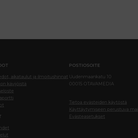
DOT
POSTIOSOITE
edot, aikataulut ja ilmoitushinnat
Uudenmaankatu 10
on kävijöistä
00015 OTAVAMEDIA
seloste
portti
Tietoa evästeiden käytöstä
ot
Käyttäytymiseen perustuva ma
T
Evästeasetukset
hdet
elut