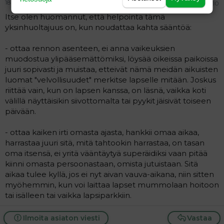
18.04.2012
#10
Itse olen huomannut, että helpointa tämä
yksinhuoltajuus on, kun noudattaa kahta sääntöä:
- ottaa rennon asenteen, ei anna vaikeuksien
muodostua ylipääsemättömiksi, löysää oikeissa paikoissa
juuri sopivasti ja muistaa, etteivät nämä meidän aikuisten
luomat "velvollisuudet" merkitse lapselle mitään. Joskus
riittää vain, kun on lapsen kanssa, on läsnä, vaikka koti
välillä näyttäisikin siivottomalta tai pyykit jäisivät toiseen
päivään.
- ottaa kaiken irti omasta ajasta, hankkii omaa aikaa,
harrastaa juuri sitä, mitä tahtookin harrastaa, on tasan
oma itsensä, ei yritä vääntäytyä superäidiksi vaan pitää
kiinni omasta persoonastaan, omista jutuistaan. Sitä
aikaa tulee kyllä, jos ei nyt aivan vauva-aikana, niin sitten
myöhemmin, kun voi laittaa lapset mummolaan hoitoon
tai isälleen tai vaikka lapsiparkkiin.
Ilmoita asiaton viesti
Vastaa