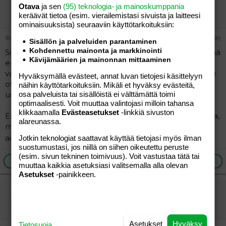
"RIIKKA"
Otava
ja sen
(95) teknologia- ja mainoskumppania
Vieras
keräävät tietoa (esim. vierailemis­tasi sivuista ja laitteesi
ominaisuuk­sista) seuraaviin käyttötarkoituksiin:
18.04.2012
#9
Sisällön ja palveluiden parantaminen
Kohdennettu mainonta ja markkinointi
Siihen tottuu kun on pakko. Ei tule sellaista oloa, että mä
Kävijämäärien ja mainonnan mittaaminen
en jaksaisi tätä, miten jotkut jaksaa. Ei ole edes
vaihtoehtoa ajatella, että ei jaksaisi. Kyllä se välillä koville
Hyväksymällä evästeet, annat luvan tietojesi käsittelyyn
ottaa, mutta kun on pakko, sitä suoriutuu
näihin käyttötarkoituksiin. Mikäli et hyväksy evästeitä,
uskomattomille tuntuneistakin jutuista.
osa palveluista tai sisällöistä ei välttämättä toimi
optimaalisesti. Voit muuttaa valintojasi milloin tahansa
klikkaamalla
Evästeasetukset
-linkkiä sivuston
En minäkään ajatellut tätä jaksavani kun oli mies rinnalla,
alareunassa.
mutta niin sitä tässä vaan porskutetaan eteenpäin ja
aina koittaa uusi aamu.
Jotkin teknologiat saattavat käyttää tietojasi myös ilman
suostumustasi, jos niillä on siihen oikeutettu peruste
(esim. sivun tekninen toimivuus). Voit vastustaa tätä tai
Ilmoita asiaton viesti
Vastaa
muuttaa kaikkia asetuksiasi valitsemalla alla olevan
Asetukset
-painikkeen.
Silja.S
Vieras
Asetukset
Hyväksy
Tietosuoja