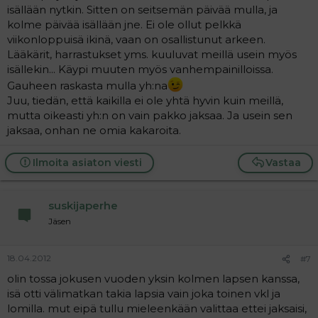
isällään nytkin. Sitten on seitsemän päivää mulla, ja
kolme päivää isällään jne. Ei ole ollut pelkkä
viikonloppuisä ikinä, vaan on osallistunut arkeen.
Lääkärit, harrastukset yms. kuuluvat meillä usein myös
isällekin... Käypi muuten myös vanhempainilloissa.
Gauheen raskasta mulla yh:na
Juu, tiedän, että kaikilla ei ole yhtä hyvin kuin meillä,
mutta oikeasti yh:n on vain pakko jaksaa. Ja usein sen
jaksaa, onhan ne omia kakaroita.
Ilmoita asiaton viesti
Vastaa
suskijaperhe
Jäsen
18.04.2012
#7
olin tossa jokusen vuoden yksin kolmen lapsen kanssa,
isä otti välimatkan takia lapsia vain joka toinen vkl ja
lomilla. mut eipä tullu mieleenkään valittaa ettei jaksaisi,