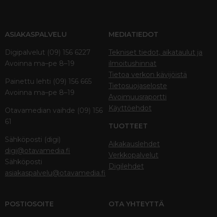
ASIAKASPALVELU
MEDIATIEDOT
Digipalvelut (09) 156 6227
Tekniset tiedot, aikataulut ja
Avoinna ma–pe 8–19
ilmoitushinnat
Tietoa verkon kävijöistä
Painettu lehti (09) 156 665
Tietosuojaseloste
Avoinna ma–pe 8–19
Avoimuusraportti
Käyttöehdot
Otavamedian vaihde (09) 156
61
TUOTTEET
Sähköposti (digi)
Aikakauslehdet
digi@otavamedia.fi
Verkkopalvelut
Sähköposti
Digilehdet
asiakaspalvelu@otavamedia.fi
POSTIOSOITE
OTA YHTEYTTÄ