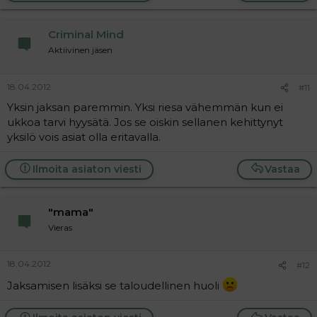
Criminal Mind
Aktiivinen jäsen
18.04.2012
#11
Yksin jaksan paremmin. Yksi riesa vähemmän kun ei
ukkoa tarvi hyysätä. Jos se oiskin sellanen kehittynyt
yksilö vois asiat olla eritavalla.
Ilmoita asiaton viesti
Vastaa
"mama"
Vieras
18.04.2012
#12
Jaksamisen lisäksi se taloudellinen huoli