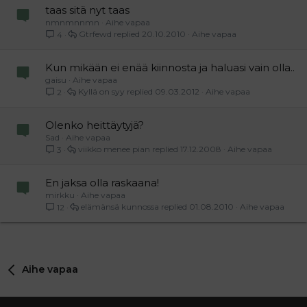
taas sitä nyt taas
nmnmnnmn
Aihe vapaa
Gtrfewd
20.10.2010
Aihe vapaa
4
Kun mikään ei enää kiinnosta ja haluasi vain olla..
gaisu
Aihe vapaa
Kyllä on syy
09.03.2012
Aihe vapaa
2
Olenko heittäytyjä?
Sad
Aihe vapaa
viikko menee pian
17.12.2008
Aihe vapaa
3
En jaksa olla raskaana!
mirkku
Aihe vapaa
elämänsä kunnossa
01.08.2010
Aihe vapaa
12
Aihe vapaa