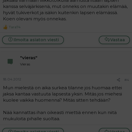
jaksaisi varmaan viikkotolkulla aamusta iltaan lapsen
kanssa selväjärkisenä, mut onneks on muutakin elämää,
hyvät tukiverkot ja isäkin kuitenkin lapsen elämässä.
Koen olevani myös onnekas.
Tara74
R
e
a
Ilmoita asiaton viesti
Vastaa
c
t
i
"vieras"
o
n
Vieras
s
:
18.04.2012
#4
Mun mielestä on aika surkea tilanne jos huomaa ettei
jaksa kantaa vastuuta lapsesta yksin. Mitäs jos miehesi
kuolee vaikka huomenna? Mitäs sitten tehdään?
Nää kannattas ihan oikeasti miettiä ennen kun niitä
mukuloita pihalle suoltaa.