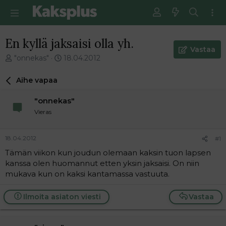
En kyllä jaksaisi olla yh.
Vastaa
V
E
"onnekas"
18.04.2012
i
n
e
s
Aihe vapaa
s
i
t
m
"onnekas"
i
m
Vieras
k
ä
e
i
t
n
18.04.2012
#1
j
e
Tämän viikon kun joudun olemaan kaksin tuon lapsen
u
n
kanssa olen huomannut etten yksin jaksaisi. On niin
n
v
a
i
mukava kun on kaksi kantamassa vastuuta.
l
e
o
s
Ilmoita asiaton viesti
Vastaa
i
t
t
i
t