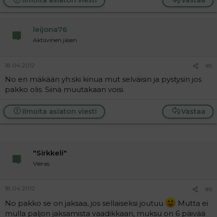
Ilmoita asiaton viesti
Vastaa
leijona76
Aktiivinen jäsen
18.04.2012
#5
No en mäkään yh:ski kinua mut selväisin ja pystysin jos
pakko olis. Siinä muutakaan voisi.
Ilmoita asiaton viesti
Vastaa
"Sirkkeli"
Vieras
18.04.2012
#6
No pakko se on jaksaa, jos sellaiseksi joutuu
Mutta ei
mulla paljon jaksamista vaadikkaan, muksu on 6 päivää