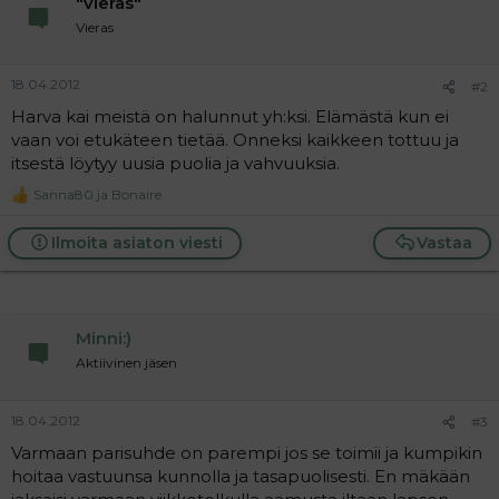
"vieras"
a
Vieras
j
a
18.04.2012
#2
Harva kai meistä on halunnut yh:ksi. Elämästä kun ei
vaan voi etukäteen tietää. Onneksi kaikkeen tottuu ja
itsestä löytyy uusia puolia ja vahvuuksia.
Sanna80
ja
Bonaire
R
e
a
Ilmoita asiaton viesti
Vastaa
c
t
i
o
n
Minni:)
s
:
Aktiivinen jäsen
18.04.2012
#3
Varmaan parisuhde on parempi jos se toimii ja kumpikin
hoitaa vastuunsa kunnolla ja tasapuolisesti. En mäkään